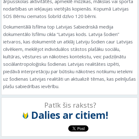
ārpusskolas aktivitātēs, apmeklē mūzikas, mākslas vai sporta
nodarbības un iekļaujas vietējās kopienās. Kopumā Latvijas
SOS Bērnu ciematos šobrīd dzīvo 120 bērni.
Dokumentālā īsfilma top Latvijas Sabiedriskā medija
dokumentālo īsfilmu cikla “Latvijas kods. Latvija šodien”
ietvaros, kas dokumentē un atklāj Latviju šodien caur Latvijas
cilvēkiem, meklējot individuālos stāstos plašāku sociālu,
kultūras, vēstures un nākotnes kontekstu, veic padziļinātu
sociālantropoloģisku šodienas Latvijas realitātes izpēti,
piedāvā interpretāciju par būtisku nākotnes notikumu ietekmi
uz šodienas Latvijas realitāti un aktualizē tēmas, kas pelnījušas
plašu sabiedrības ievērību.
Patīk šis raksts?
Dalies ar citiem!