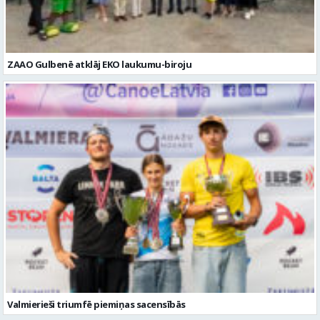
Valmierieši triumfē piemiņas sacensībās