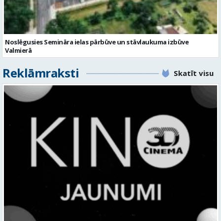
Reklāmraksti
Skatīt visu
KINO, KAS AIZRAUJ: LEĢENDAS, SUPERVAROŅI UN ANIMĀCIJAS MAĢIJA
3D CINEMA