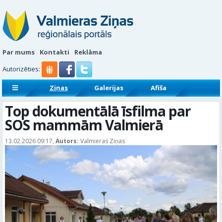
Par mums
Kontakti
Reklāma
Autorizēties:
Ziņas
Galerijas
Afiša
Sludinājumi
Reklāmraksti
Top dokumentālā īsfilma par
SOS mammām Valmierā
13.02.2026 09:17,
Autors:
Valmieras Ziņas