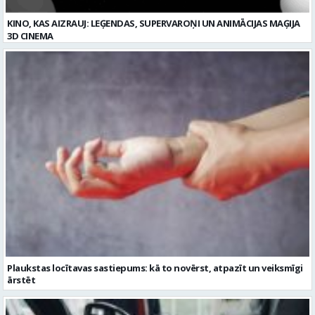
Plaukstas locītavas sastiepums: kā to novērst, atpazīt un veiksmīgi
ārstēt