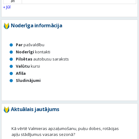
Par
pašvaldību
Noderīgi
kontakti
Pilsētas
autobusu saraksts
Valūtu
kursi
Afiša
Sludinājumi
Aktuālais jautājums
Kā vērtē Valmieras apzaļumošanu, puķu dobes, rotācijas
apļu stādījumus vasaras sezonā?
Valmierā viss ir kārtībā
Nav slikti, bet varētu būt labāk
Stādījumi ir nepārdomāti
Balsot