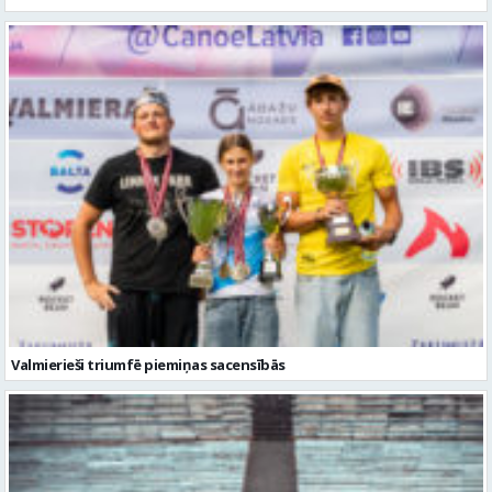
Valmierieši triumfē piemiņas sacensībās