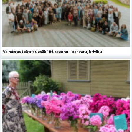
Valmieras teātris uzsāk 104. sezonu – par varu, brīvību
Garšaugu dārzā trīs dienas apskatāma izstāde “Vasaras ziedi
pilsētai svētkos”