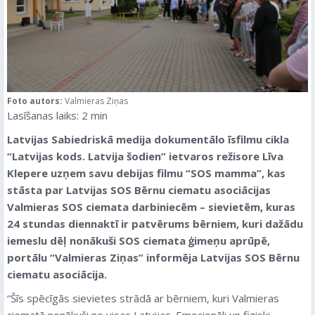
Foto autors:
Valmieras Ziņas
Lasīšanas laiks:
2
min
Latvijas Sabiedriskā medija dokumentālo īsfilmu cikla
“Latvijas kods. Latvija šodien” ietvaros režisore Līva
Klepere uzņem savu debijas filmu “SOS mamma”, kas
stāsta par Latvijas SOS Bērnu ciematu asociācijas
Valmieras SOS ciemata darbiniecēm – sievietēm, kuras
24 stundas diennaktī ir patvērums bērniem, kuri dažādu
iemeslu dēļ nonākuši SOS ciemata ģimeņu aprūpē,
portālu “Valmieras Ziņas” informēja Latvijas SOS Bērnu
ciematu asociācija.
“Šīs spēcīgās sievietes strādā ar bērniem, kuri Valmieras
ciematā nonākuši no visas Latvijas. Emocionāli un fiziski