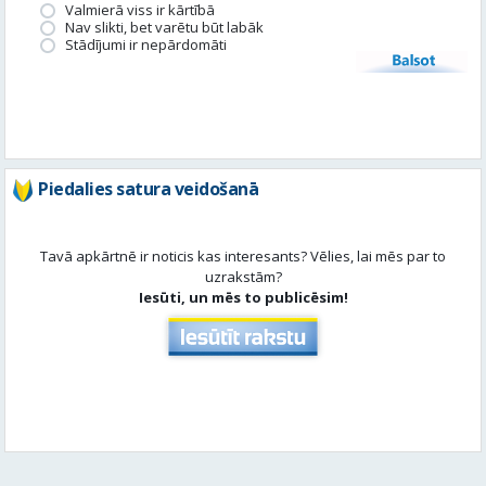
Piedalies satura veidošanā
Tavā apkārtnē ir noticis kas interesants? Vēlies, lai mēs par to
uzrakstām?
Iesūti, un mēs to publicēsim!
Aktuāli
Skatīt visu