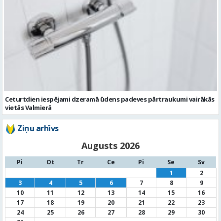
Ceturtdien iespējami dzeramā ūdens padeves pārtraukumi vairākās
vietās Valmierā
Ziņu arhīvs
Augusts 2026
Pi
Ot
Tr
Ce
Pi
Se
Sv
1
2
3
4
5
6
7
8
9
10
11
12
13
14
15
16
17
18
19
20
21
22
23
24
25
26
27
28
29
30
31
« Jūl
Noderīga informācija