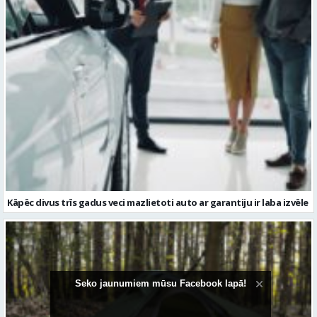
Kāpēc divus trīs gadus veci mazlietoti auto ar garantiju ir laba izvēle
Seko jaunumiem mūsu Facebook lapā!