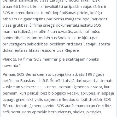
traumēti bērni, bērni ar invaliditāti un īpašām vajadzībām ir
SOS mammu ikdiena, tomēr kopābūšanas prieks, kolēģu
atbalsts un gandarījums par bērnu izaugsmi, spēj pārvarēt
visas grūtības. Šī filma sniegs dokumentālu ieskatu SOS
mammu ikdienā, problēmās un uzvarās, audzinot mūsu
sabiedrības atstumtos bērnus šodien, lai tie kļūtu par
pilnvērtīgiem sabiedrības locekļiem rītdienas Latvijā”, stāsta
dokumentālās filmas režisore Līva Klepere.
Plānots, ka filma “SOS mamma” pie skatītājiem nonāks
novembrī.
Pirmais SOS Bērnu ciemats Latvijā tika atklāts 1997.gadā
netālu no Bauskas – Īslīcē. Šobrīd Latvijā darbojas divi ciemati
– Īslīcē un Valmierā. SOS Bērnu ciematu ģimenes ir vieta, kur
bērniem, kuri palikuši bez bioloģisko vecāku aprūpes, ir iespēja
uzaugt ģimeniskā vidē, saņemt mīlestību un būt drošībā. SOS
Bērnu ciematu ģimenes veido SOS audžumamma un četri līdz
seši bērni. Bērni apmeklē bērnudārzus, skolas, piedalās