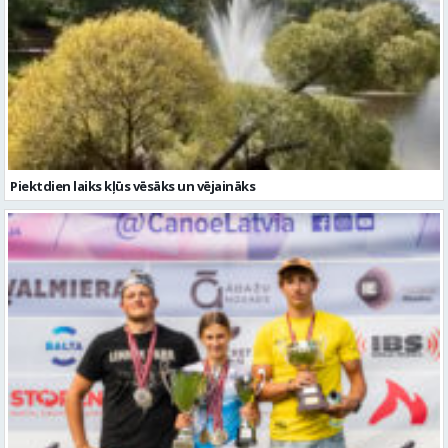
Piektdien laiks kļūs vēsāks un vējaināks
Valmierieši triumfē piemiņas sacensībās