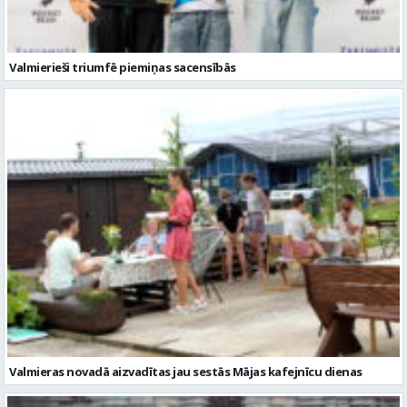
Valmieras novadā aizvadītas jau sestās Mājas kafejnīcu dienas