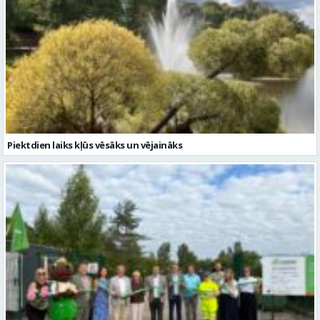
Piektdien laiks kļūs vēsāks un vējaināks
ZAAO Gulbenē atklāj EKO laukumu-biroju