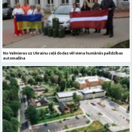
No Valmieras uz Ukrainu ceļā dodas vēl viena humānās palīdzības
automašīna
Noslēgusies Semināra ielas pārbūve un stāvlaukuma izbūve
Valmierā