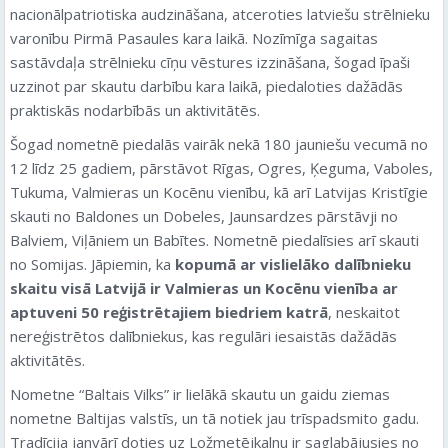
nacionālpatriotiska audzināšana, atceroties latviešu strēlnieku
varonību Pirmā Pasaules kara laikā. Nozīmīga sagaitas
sastāvdaļa strēlnieku cīņu vēstures izzināšana, šogad īpaši
uzzinot par skautu darbību kara laikā, piedaloties dažādās
praktiskās nodarbībās un aktivitātēs.
Šogad nometnē piedalās vairāk nekā 180 jauniešu vecumā no
12 līdz 25 gadiem, pārstāvot Rīgas, Ogres, Ķeguma, Vaboles,
Tukuma, Valmieras un Kocēnu vienību, kā arī Latvijas Kristīgie
skauti no Baldones un Dobeles, Jaunsardzes pārstāvji no
Balviem, Viļāniem un Babītes. Nometnē piedalīsies arī skauti
no Somijas. Jāpiemin, ka
kopumā ar vislielāko dalībnieku
skaitu visā Latvijā ir Valmieras un Kocēnu vienība ar
aptuveni 50 reģistrētajiem biedriem katrā
, neskaitot
nereģistrētos dalībniekus, kas regulāri iesaistās dažādās
aktivitātēs.
Nometne “Baltais Vilks” ir lielākā skautu un gaidu ziemas
nometne Baltijas valstīs, un tā notiek jau trīspadsmito gadu.
Tradīcija janvārī doties uz Ložmetējkalnu ir saglabājusies no