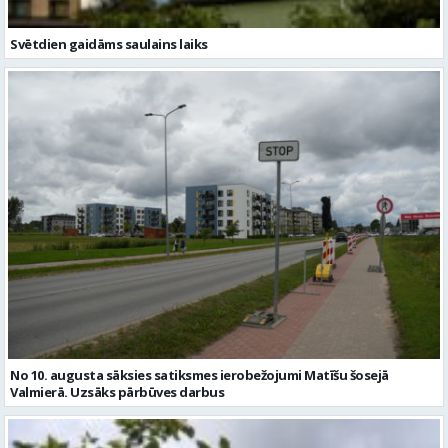
Svētdien gaidāms saulains laiks
No 10. augusta sāksies satiksmes ierobežojumi Matīšu šosejā
Valmierā. Uzsāks pārbūves darbus