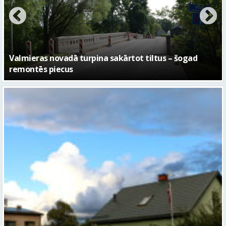
No pagaidu teātra līdz laikmetīgās kultūras centram
– kā attīstīsies “Kurtuve”