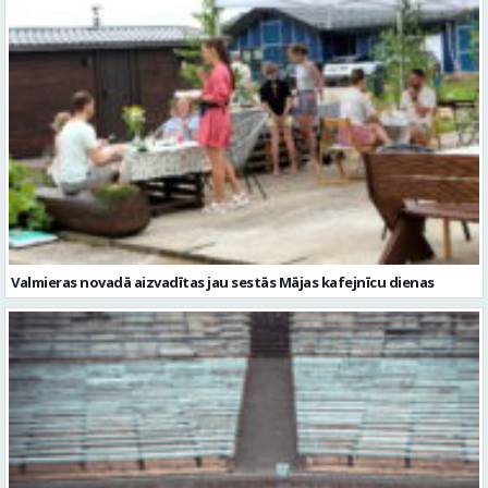
Valmieras novadā aizvadītas jau sestās Mājas kafejnīcu dienas