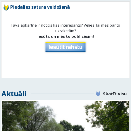
Piedalies satura veidošanā
Tavā apkārtnē ir noticis kas interesants? Vēlies, lai mēs par to
uzrakstām?
Iesūti, un mēs to publicēsim!
Aktuāli
Skatīt visu