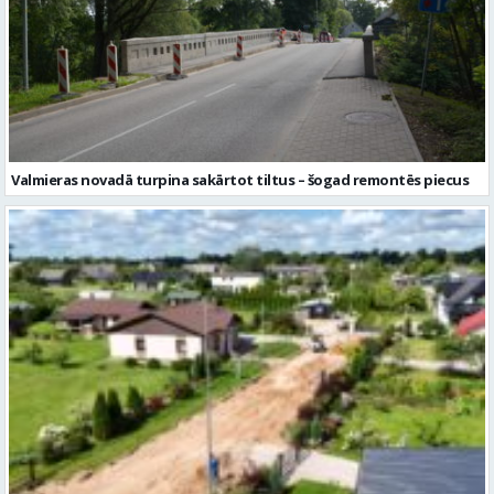
Valmieras novadā turpina sakārtot tiltus – šogad remontēs piecus