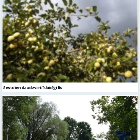
Sestdien daudzviet īslaicīgi līs