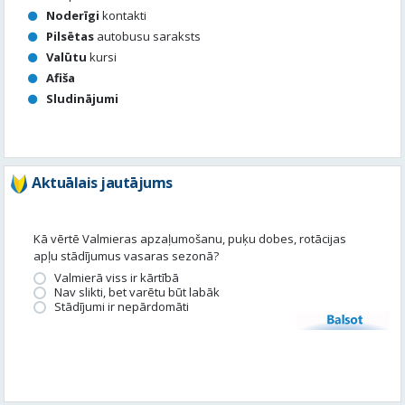
Noderīgi
kontakti
Pilsētas
autobusu saraksts
Valūtu
kursi
Afiša
Sludinājumi
Aktuālais jautājums
Kā vērtē Valmieras apzaļumošanu, puķu dobes, rotācijas
apļu stādījumus vasaras sezonā?
Valmierā viss ir kārtībā
Nav slikti, bet varētu būt labāk
Stādījumi ir nepārdomāti
Balsot