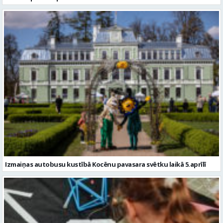
Izmaiņas autobusu kustībā Kocēnu pavasara svētku laikā 5.aprīlī