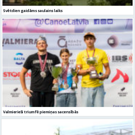
Svētdien gaidāms saulains laiks
Valmierieši triumfē piemiņas sacensībās