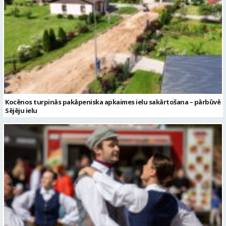
Kocēnos turpinās pakāpeniska apkaimes ielu sakārtošana – pārbūvē
Sējēju ielu