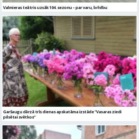
Valmieras teātris uzsāk 104. sezonu – par varu, brīvību
Garšaugu dārzā trīs dienas apskatāma izstāde “Vasaras ziedi
pilsētai svētkos”