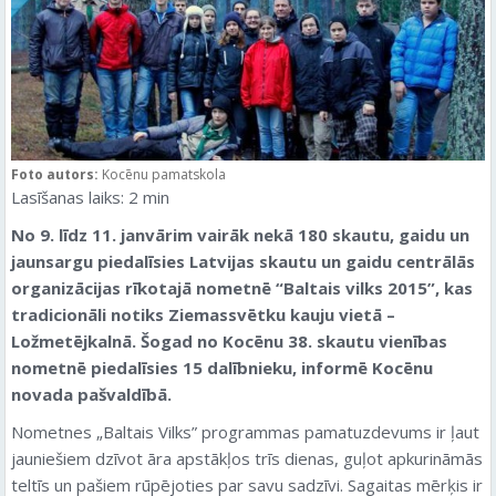
Foto autors:
Kocēnu pamatskola
Lasīšanas laiks:
2
min
No 9. līdz 11. janvārim vairāk nekā 180 skautu, gaidu un
jaunsargu piedalīsies Latvijas skautu un gaidu centrālās
organizācijas rīkotajā nometnē “Baltais vilks 2015”, kas
tradicionāli notiks Ziemassvētku kauju vietā –
Ložmetējkalnā. Šogad no Kocēnu 38. skautu vienības
nometnē piedalīsies 15 dalībnieku, informē Kocēnu
novada pašvaldībā.
Nometnes „Baltais Vilks” programmas pamatuzdevums ir ļaut
jauniešiem dzīvot āra apstākļos trīs dienas, guļot apkurināmās
teltīs un pašiem rūpējoties par savu sadzīvi. Sagaitas mērķis ir