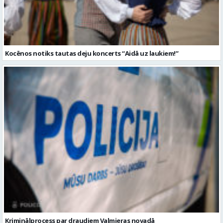
Kocēnos notiks tautas deju koncerts “Aidā uz laukiem!”
Kriminālprocess par draudiem Valmieras novadā