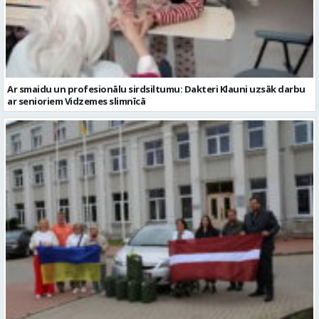
Ar smaidu un profesionālu sirdsiltumu: Dakteri Klauni uzsāk darbu
ar senioriem Vidzemes slimnīcā