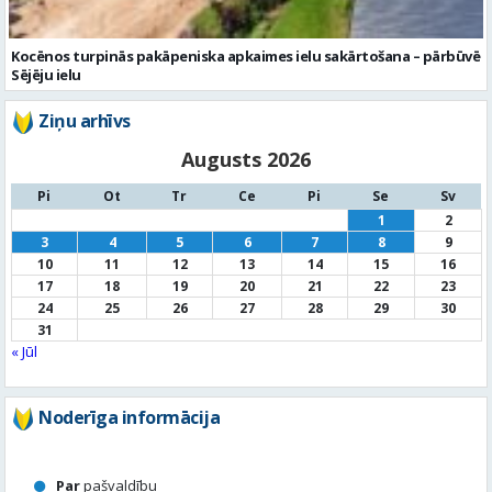
Kocēnos turpinās pakāpeniska apkaimes ielu sakārtošana – pārbūvē
Sējēju ielu
Ziņu arhīvs
Augusts 2026
Pi
Ot
Tr
Ce
Pi
Se
Sv
1
2
3
4
5
6
7
8
9
10
11
12
13
14
15
16
17
18
19
20
21
22
23
24
25
26
27
28
29
30
31
« Jūl
Noderīga informācija
Par
pašvaldību