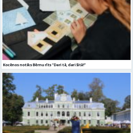
Kocēnos notiks Bērnu rīts “Dari tā, dari šitā!”