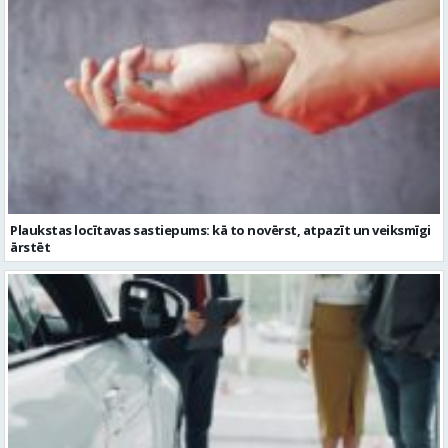
Plaukstas locītavas sastiepums: kā to novērst, atpazīt un veiksmīgi
ārstēt