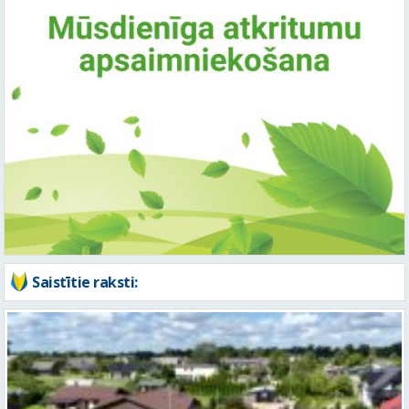
Saistītie raksti: