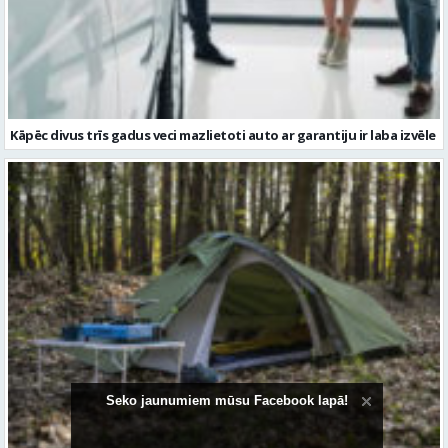
Kāpēc divus trīs gadus veci mazlietoti auto ar garantiju ir laba izvēle
Seko jaunumiem mūsu Facebook lapā!