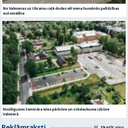
No Valmieras uz Ukrainu ceļā dodas vēl viena humānās palīdzības
automašīna
Noslēgusies Semināra ielas pārbūve un stāvlaukuma izbūve
Valmierā
Reklāmraksti
Skatīt visu