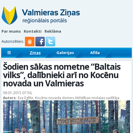
Par mums
Kontakti
Reklāma
Autorizēties:
Ziņas
Galerijas
Afiša
Sludinājumi
Reklāmraksti
Šodien sākas nometne “Baltais
vilks”, dalībnieki arī no Kocēnu
novada un Valmieras
09.01.2015 07:56,
Autors:
Eva Eglīte, Kocēnu novada domes Attīstības nodaļas vadītāja