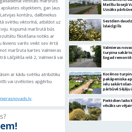
adadienai veltītais maršruts
Matīšu šosejā V
m apskates objektiem, gan ļaus
Uzsāks pārbūve
 Latvijas kontūru, dalībniekus
Sestdien daudz
tā svētku viktorīnā, atbildot uz
īslaicīgi līs
tviju. Kopumā maršrutā būs
ezultātu fiksēšana notiks ar
u ikviens varēs veikt sev ērtā
Valmieras nova
ņemot maršruta kartes Valmieras
turpina sakārtot
ā Lāčplēša ielā 2, Valmierā vai
šogad remontēs
nāsim ar kādu svētku atribūtiku
Kocēnos turpin
pakāpeniska a
tīti vai izvēloties apģērbu
ielu sakārtošan
pārbūvē Sējēju 
mierasnovads.lv
.
Piektdien laiks 
vēsāks un vējai
ts?
tiem!