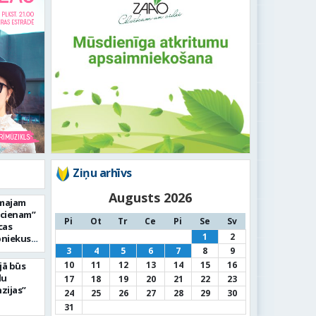
Ziņu arhīvs
Augusts 2026
rmajam
ucienam”
Pi
Ot
Tr
Ce
Pi
Se
Sv
cas
1
2
bniekus
3
4
5
6
7
8
9
10
11
12
13
14
15
16
jā būs
du
17
18
19
20
21
22
23
zijas”
24
25
26
27
28
29
30
31