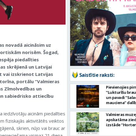
as novadā aicināsim uz
portiskām norisēm. Šogad,
espēja piedalīties
as skrējienā un Latvijai
 vai izskrienot Latvijas
Saistītie raksti:
ktorīna, portālu “Valmieras
Pievienojies pi
as Zīmolvedības un
“Lukturīšu bra
n sabiedrisko attiecību
un pavadi “Sala
mauciena” dalī
ceļā uz jūru!
 iedzīvotāju aicinām piedalīties
Valmieras muze
apskatāma zie
im fiziskajās aktivitātēs veiktos
izstāde “Horten
ājienā, skrien, nūjo vai brauc ar
 nepieciešama vismaz 21 diena,