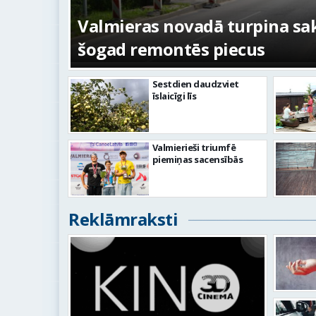
ežojumi
s
Valmieras novadā turpina sakā
šogad remontēs piecus
Sestdien daudzviet
īslaicīgi līs
Valmierieši triumfē
piemiņas sacensībās
Reklāmraksti