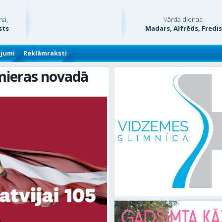
na,
Vārda dienas:
sts
Madars, Alfrēds, Fredi
ājumi
Reklāmraksti
mieras novadā