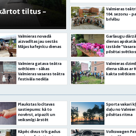
rtot tiltus –
No pagaidu teātra 
Valmieras teātr
104. sezonu – pa
centram – kā attīs
brīvību
Valmieras novadā
Garšaugu dārzā 
aizvadītas jau sestās
dienas apskat
Mājas kafejnīcu dienas
izstāde “Vasara
pilsētai svētkos
Valmiera gatava teātra
Valmieras dzim
svētkiem – sākas
diena sākas ar 
Valmieras vasaras teātra
kakta svētkiem
festivāla nedēļa
Plaukstas locītavas
Sporta vakari k
sastiepums: kā to
daļu no Valmier
novērst, atpazīt un
pilsētas ritma
veiksmīgi ārstēt
Kāpēc divus trīs gadus
Volkswagen Pa