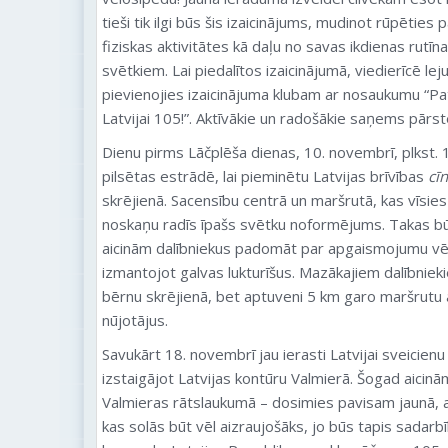
tieši tik ilgi būs šis izaicinājums, mudinot rūpēties
fiziskas aktivitātes kā daļu no savas ikdienas rutīna
svētkiem. Lai piedalītos izaicinājumā, viedierīcē lej
pievienojies izaicinājuma klubam ar nosaukumu “Pa
Latvijai 105!”. Aktīvākie un radošākie saņems pārs
Dienu pirms Lāčplēša dienas, 10. novembrī, plkst. 
pilsētas estrādē, lai pieminētu Latvijas brīvības
cīn
skrējienā. Sacensību centrā un maršrutā, kas vīsies
noskaņu radīs īpašs svētku noformējums. Takas b
aicinām dalībniekus padomāt par apgaismojumu vēl a
izmantojot galvas lukturīšus. Mazākajiem dalībniek
bērnu skrējienā, bet aptuveni 5 km garo maršrutu a
nūjotājus.
Savukārt 18. novembrī jau ierasti Latvijai sveicienu
izstaigājot Latvijas kontūru Valmierā. Šogad aicinā
Valmieras rātslaukumā – dosimies pavisam jaunā, 
kas solās būt vēl aizraujošāks, jo būs tapis sadarb