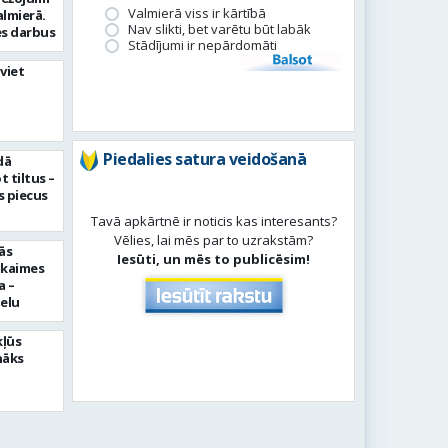
Valmierā viss ir kārtībā
almierā.
Nav slikti, bet varētu būt labāk
s darbus
Stādījumi ir nepārdomāti
Balsot
viet
Piedalies satura veidošanā
dā
 tiltus –
 piecus
Tavā apkārtnē ir noticis kas interesants?
Vēlies, lai mēs par to uzrakstām?
ās
Iesūti, un mēs to publicēsim!
pkaimes
a –
ielu
kļūs
nāks