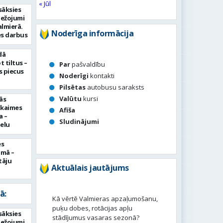
« Jūl
sāksies
bežojumi
almierā.
Noderīga informācija
s darbus
dā
 tiltus –
Par
pašvaldību
 piecus
Noderīgi
kontakti
Pilsētas
autobusu saraksts
Valūtu
kursi
ās
pkaimes
Afiša
a –
Sludinājumi
ielu
es
umā –
tāju
Aktuālais jautājums
ā:
Kā vērtē Valmieras apzaļumošanu,
puķu dobes, rotācijas apļu
sāksies
stādījumus vasaras sezonā?
bežojumi