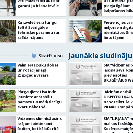
veci mazlietoti auto ar
uzturēšana: pr
garantiju ir laba izvēle
pieeja ilgākam
kalpošanas lai
Kā izvēlēties izturīgu
Pievienojies vai
telti? Svarīgākie
miljoniem digit
tehniskie parametri un
identitātes Sma
salīdzinājums
lietotājiem
Jaunākie sludināj
Skatīt visu
Valmieras puķu dobes
SIA "Vidzemes b
un rotācijas apļi
aicina savai k
2026.gada vasarā
pievienoties
BRUĢĒTĀJUS Prasības
pretendentiem
strādāt - augst
Pārgaujiete Līva Irkle –
Aicinām darbā
atbildības sajū
jauniete ar stabilu
DISPEČERU VALM
darbu, precizit
pamatu un mērķtiecīgu
nenoteiktu laiku) DA
Pieredze bruģēš
skatu nākotnē
PIENĀKUMI: pār
ceļu būvniecībā. Dar
braukšanas
pienākumi: Br
dokumentus or
Vidzemes slimnīcā asins
SIA "L.P.JANA" 
ieklāšana; Ceļu, 
un koordinēt 
krājumi pietiekami
malkas fasētāju
apmaļu uzstādī
ikdienas maršr
šodien, bet kā būs rīt?
Kocēnos maiņās. Dar
Bruģakmens un
plānošanu un iz