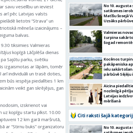
No 10. augusta 
 par savu veselību un ieviest
satiksmes iero
s arī pēc Latvijas valsts
Matīšu šosejā V
upielādē lietotni “Strava” un
Uzsāks pārbūve
triotiskā mēneša izaicinājums –
Valmieras nova
teiguma balvas.
turpina sakārtot
šogad remontēs
19.30 tiksimies Valmieras
ītājus
kopīgā Lāčplēša dienas
 pa Sajūtu parku, svētku
Kocēnos turpin
pakāpeniska a
ūs izgaismotas ar lāpām, tomēr
ielu sakārtošan
rī individuāli un trasē doties,
pārbūvē Sējēju 
iem būs iespēja piedalīties 1 km
Aicina piedalīti
icinām veikt gan skrējējus, gan
nozīmīgā pētīj
Latvijas iedzīvo
mērīšanā
 nodosim, izskrienot vai
m uz kopīgu startu plkst. 10.00
Citi raksti šajā kategorij
aptuveni 12 km garā maršrutā,
ībā ar “Stirnu buks” organizatoru
No 10. augusta 
satiksmes iero