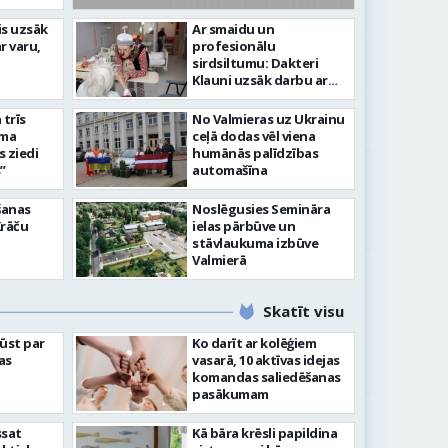
līdz laikmetīgās kultūras
is uzsāk
Ar smaidu un
FOTO: 
r varu,
profesionālu
tīsies “Kurtuve”
aizvadī
sirdsiltumu: Dakteri
Klauni uzsāk darbu ar
senioriem Vidzemes
slimnīcā
trīs
No Valmieras uz Ukrainu
āma
ceļā dodas vēl viena
s ziedi
humānās palīdzības
”
automašīna
šanas
Noslēgusies Semināra
Krāču
ielas pārbūve un
stāvlaukuma izbūve
Valmierā
Skatīt visu
ļūst par
Ko darīt ar kolēģiem
as
vasarā, 10 aktīvas idejas
komandas saliedēšanas
pasākumam
ssat
Kā bāra krēsli papildina