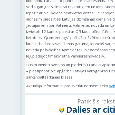
komandu. Latvijas Republikas proklamēšanas 105. g
vedīs gan gar Valmierai raksturīgiem un iemīļotie
iepazīt arī vēl ikdienā neatklātas vietas. Savienojot
aicināsim piedalīties Latvijas dzimšanas dienai veltī
jautājumiem par Valmieru, Valmieras novadu un La
izvietoti 12 kontrolpunkti ar QR kodu plāksnītēm, r
lietotnes “Qrenteerings” palīdzību. Svētku maršrut
laikā individuāli visas dienas garumā, iepriekš sa
novada pašvaldības Apmeklētāju pieņemšanas centr
lejuplādējot tīmekļvietnē valmierasnovads.lv.
Būsim vienoti svētkos un piederību Latvijai aplieci
– piestiprinot pie apģērba Latvijas karoga krāsu len
sarkanbaltsarkanās krāsās.
Aktuālajai informācijai par svētku norisēm seko
val
Patīk šis raks
Dalies ar ci