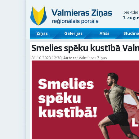
piektdie
7. augu
Ziņas
Galerijas
Afiša
Sludin
Smelies spēku kustībā Val
31.10.2023 12:30,
Autors:
Valmieras Ziņas