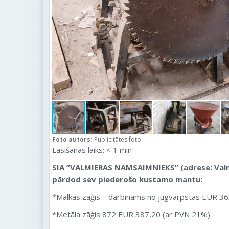
Foto autors:
Publicitātes foto
Lasīšanas laiks:
< 1
min
SIA ”VALMIERAS NAMSAIMNIEKS” (adrese: Valmi
pārdod sev piederošo kustamo mantu:
*Malkas zāģis – darbināms no jūgvārpstas EUR 3
*Metāla zāģis 872 EUR 387,20 (ar PVN 21%)