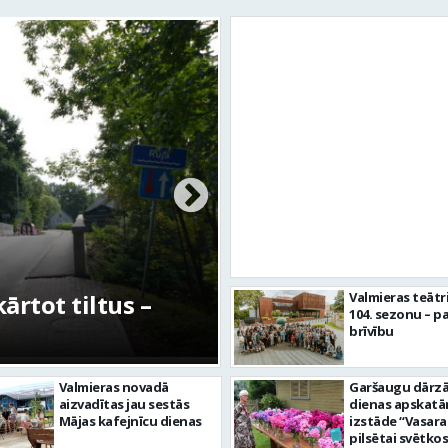
rtot tiltus –
No pagaidu teātra 
Valmieras teātr
104. sezonu – pa
centram – kā attīs
brīvību
Valmieras novadā
Garšaugu dārzā 
aizvadītas jau sestās
dienas apskat
Mājas kafejnīcu dienas
izstāde “Vasara
pilsētai svētkos