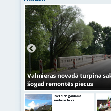
ežojumi
s
Valmieras novadā turpina sakā
šogad remontēs piecus
Svētdien gaidāms
saulains laiks