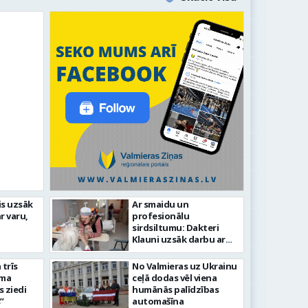
līdz laikmetīgās kultūras
is uzsāk
Ar smaidu un
FOTO: 
r varu,
profesionālu
tīsies “Kurtuve”
aizvadī
sirdsiltumu: Dakteri
Klauni uzsāk darbu ar
senioriem Vidzemes
slimnīcā
trīs
No Valmieras uz Ukrainu
āma
ceļā dodas vēl viena
s ziedi
humānās palīdzības
”
automašīna