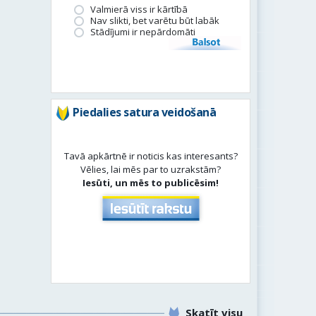
Valmierā viss ir kārtībā
Nav slikti, bet varētu būt labāk
Stādījumi ir nepārdomāti
Balsot
Piedalies satura veidošanā
Tavā apkārtnē ir noticis kas interesants?
Vēlies, lai mēs par to uzrakstām?
Iesūti, un mēs to publicēsim!
Skatīt visu