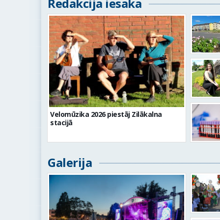
Redakcija iesaka
Velomūzika 2026 piestāj Zilākalna
stacijā
Galerija