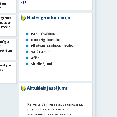
« Jūl
t un
t
Noderīga informācija
s gadus
auto ar
 izvēle
Par
pašvaldību
Noderīgi
kontakti
turīgu
Pilsētas
autobusu saraksts
e
metri un
Valūtu
kursi
Afiša
Sludinājumi
ļūst par
as
Aktuālais jautājums
Kā vērtē Valmieras apzaļumošanu,
puķu dobes, rotācijas apļu
stādījumus vasaras sezonā?