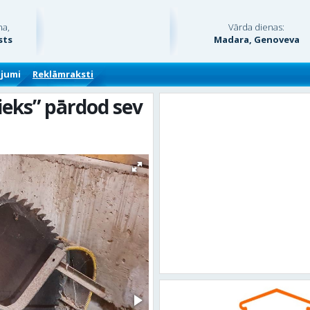
na,
Vārda dienas:
sts
Madara, Genoveva
ājumi
Reklāmraksti
eks” pārdod sev