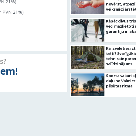
PVN 21%)
novērst, atpazī
veiksmīgi ārstē
ar PVN 21%)
Kāpēc divus trī
veci mazlietoti 
garantiju ir laba
Kā izvēlēties iz
telti? Svarīgāki
tehniskie para
ts?
salīdzinājums
tiem!
Sporta vakari k
daļu no Valmier
pilsētas ritma