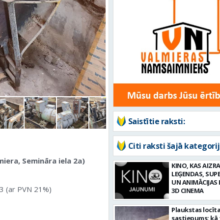
Saistītie raksti:
Citi raksti šajā kategorij
era, Semināra iela 2a)
KINO, KAS AIZRA
LEĢENDAS, SUP
UN ANIMĀCIJAS 
63 (ar PVN 21%)
3D CINEMA
Plaukstas locīt
sastiepums: kā 