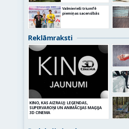
Valmierieši triumfē
piemiņas sacensībās
Reklāmraksti
KINO, KAS AIZRAUJ: LEĢENDAS,
SUPERVAROŅI UN ANIMĀCIJAS MAĢIJA
3D CINEMA