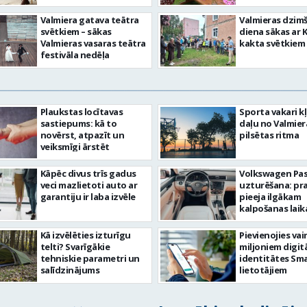
Valmiera gatava teātra
Valmieras dzim
svētkiem – sākas
diena sākas ar 
Valmieras vasaras teātra
kakta svētkiem
festivāla nedēļa
Plaukstas locītavas
Sporta vakari k
sastiepums: kā to
daļu no Valmier
novērst, atpazīt un
pilsētas ritma
veiksmīgi ārstēt
Kāpēc divus trīs gadus
Volkswagen Pa
veci mazlietoti auto ar
uzturēšana: pr
garantiju ir laba izvēle
pieeja ilgākam
kalpošanas lai
Kā izvēlēties izturīgu
Pievienojies vai
telti? Svarīgākie
miljoniem digit
tehniskie parametri un
identitātes Sma
salīdzinājums
lietotājiem