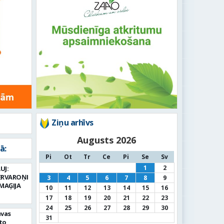
Ziņu arhīvs
Augusts 2026
ā:
Pi
Ot
Tr
Ce
Pi
Se
Sv
1
2
UJ:
ERVAROŅI
3
4
5
6
7
8
9
MAĢIJA
10
11
12
13
14
15
16
17
18
19
20
21
22
23
24
25
26
27
28
29
30
avas
31
to