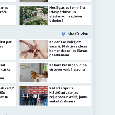
šanas
Noslēgusies Semināra
Krāču
ielas pārbūve un
stāvlaukuma izbūve
Valmierā
Skatīt visu
ļūst par
Ko darīt ar kolēģiem
as
vasarā, 10 aktīvas idejas
komandas saliedēšanas
pasākumam
ssat
Kā bāra krēsli papildina
aktiska
virtuves vai bāra zonu
kam
rāk kā 1,2
KRASO stiprina
ālās
klātbūtni Latvijas
rt-ID
reģionos un atklāj jaunu
veikalu Valmierā