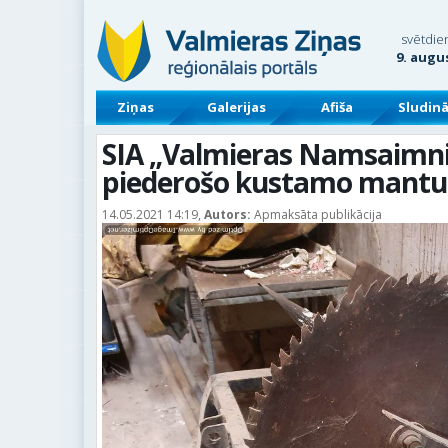
svētdie
9. augu
Ziņas
Galerijas
Afiša
Sludin
SIA „Valmieras Namsaimni
piederošo kustamo mantu
14.05.2021 14:19,
Autors:
Apmaksāta publikācija