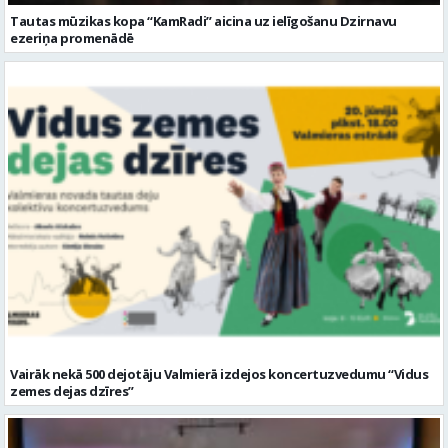
Tautas mūzikas kopa “KamRadi” aicina uz ielīgošanu Dzirnavu
ezeriņa promenādē
Vairāk nekā 500 dejotāju Valmierā izdejos koncertuzvedumu “Vidus
zemes dejas dzīres”