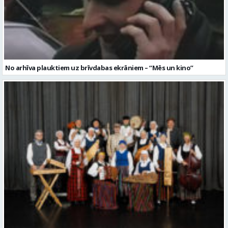
No arhīva plauktiem uz brīvdabas ekrāniem – “Mēs un kino”