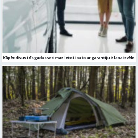
Kāpēc divus trīs gadus veci mazlietoti auto ar garantiju ir laba izvēle