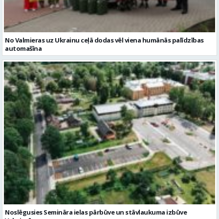
No Valmieras uz Ukrainu ceļā dodas vēl viena humānās palīdzības
automašīna
Noslēgusies Semināra ielas pārbūve un stāvlaukuma izbūve