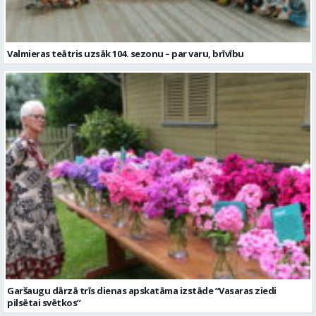
Valmieras teātris uzsāk 104. sezonu – par varu, brīvību
Garšaugu dārzā trīs dienas apskatāma izstāde “Vasaras ziedi
pilsētai svētkos”