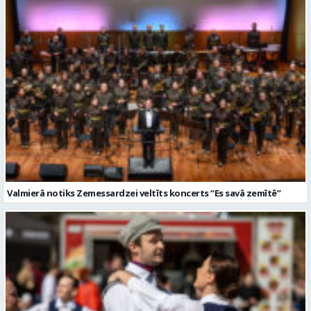
Valmierā notiks Zemessardzei veltīts koncerts “Es savā zemītē”