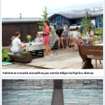
Valmieras novadā aizvadītas jau sestās Mājas kafejnīcu dienas