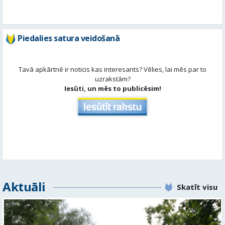
Piedalies satura veidošanā
Tavā apkārtnē ir noticis kas interesants? Vēlies, lai mēs par to
uzrakstām?
Iesūti, un mēs to publicēsim!
Aktuāli
Skatīt visu