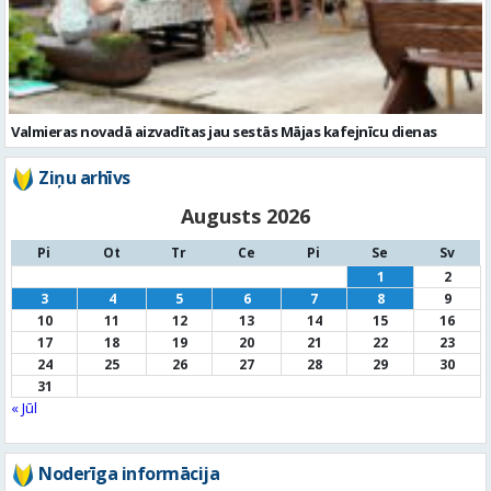
Valmieras novadā aizvadītas jau sestās Mājas kafejnīcu dienas
Ziņu arhīvs
Augusts 2026
Pi
Ot
Tr
Ce
Pi
Se
Sv
1
2
3
4
5
6
7
8
9
10
11
12
13
14
15
16
17
18
19
20
21
22
23
24
25
26
27
28
29
30
31
« Jūl
Noderīga informācija