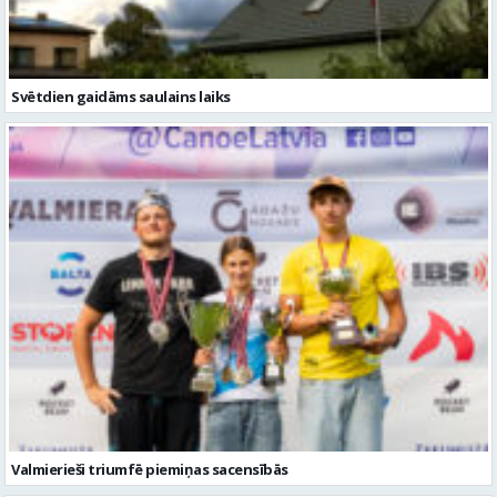
Svētdien gaidāms saulains laiks
Valmierieši triumfē piemiņas sacensībās