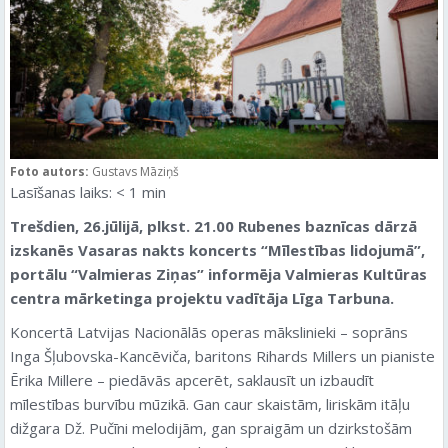
Foto autors:
Gustavs Māziņš
Lasīšanas laiks:
< 1
min
Trešdien, 26.jūlijā, plkst. 21.00 Rubenes baznīcas dārzā
izskanēs Vasaras nakts koncerts “Mīlestības lidojumā”
,
portālu “Valmieras Ziņas” informēja Valmieras Kultūras
centra mārketinga projektu vadītāja Līga Tarbuna.
Koncertā Latvijas Nacionālās operas mākslinieki – soprāns
Inga Šļubovska-Kancēviča, baritons Rihards Millers un pianiste
Ērika Millere – piedāvās apcerēt, saklausīt un izbaudīt
mīlestības burvību mūzikā. Gan caur skaistām, liriskām itāļu
dižgara Dž. Pučīni melodijām, gan spraigām un dzirkstošām