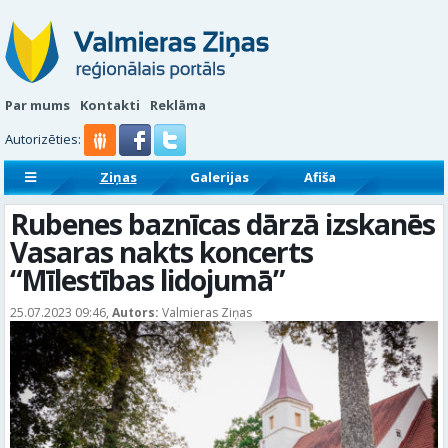
Par mums
Kontakti
Reklāma
Autorizēties:
Ziņas
Galerijas
Afiša
Sludinājumi
Reklāmraksti
Rubenes baznīcas dārzā izskanēs
Vasaras nakts koncerts
“Mīlestības lidojumā”
25.07.2023 09:46,
Autors:
Valmieras Ziņas