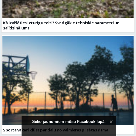
Kā izvēlēties izturīgu telti? Svarīgākie tehniskie parametri un
salīdzinājums
Seko jaunumiem mūsu Facebook lapā!
Sporta vakari kļūst par daļu no Valmieras pilsētas ritma