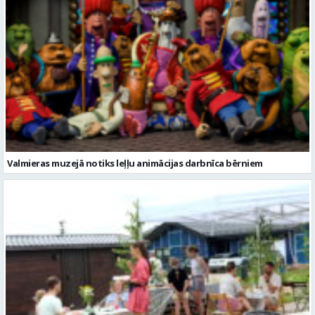
Valmieras muzejā notiks leļļu animācijas darbnīca bērniem