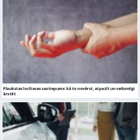
Plaukstas locītavas sastiepums: kā to novērst, atpazīt un veiksmīgi
ārstēt