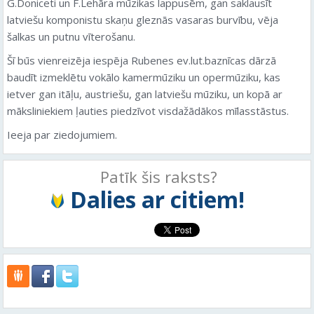
G.Doniceti un F.Lehāra mūzikas lappusēm, gan saklausīt
latviešu komponistu skaņu gleznās vasaras burvību, vēja
šalkas un putnu vīterošanu.
Šī būs vienreizēja iespēja Rubenes ev.lut.baznīcas dārzā
baudīt izmeklētu vokālo kamermūziku un opermūziku, kas
ietver gan itāļu, austriešu, gan latviešu mūziku, un kopā ar
māksliniekiem ļauties piedzīvot visdažādākos mīlasstāstus.
Ieeja par ziedojumiem.
Patīk šis raksts?
Dalies ar citiem!