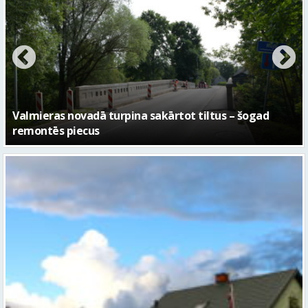
No pagaidu teātra līdz laikmetīgās kultūras centram
– kā attīstīsies “Kurtuve”