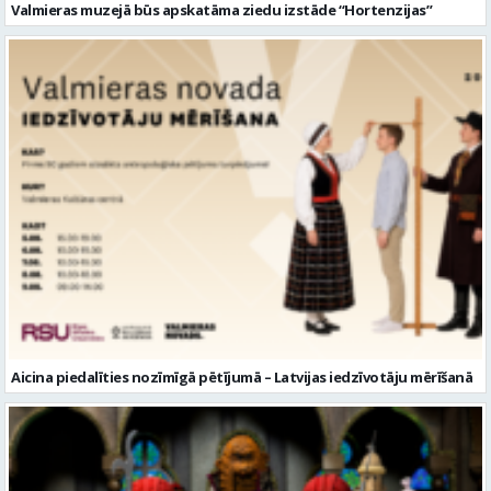
Valmieras muzejā būs apskatāma ziedu izstāde “Hortenzijas”
Aicina piedalīties nozīmīgā pētījumā – Latvijas iedzīvotāju mērīšanā