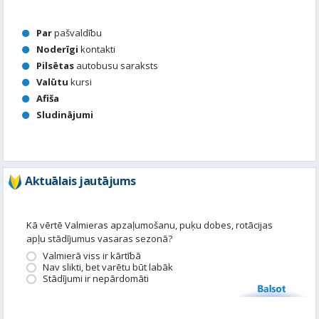
Par
pašvaldību
Noderīgi
kontakti
Pilsētas
autobusu saraksts
Valūtu
kursi
Afiša
Sludinājumi
Aktuālais jautājums
Kā vērtē Valmieras apzaļumošanu, puķu dobes, rotācijas
apļu stādījumus vasaras sezonā?
Valmierā viss ir kārtībā
Nav slikti, bet varētu būt labāk
Stādījumi ir nepārdomāti
Balsot