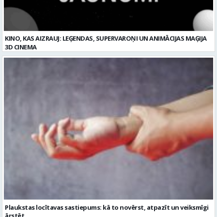
KINO, KAS AIZRAUJ: LEĢENDAS, SUPERVAROŅI UN ANIMĀCIJAS MAĢIJA
3D CINEMA
Plaukstas locītavas sastiepums: kā to novērst, atpazīt un veiksmīgi
ārstēt