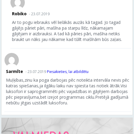
Robiko
- 23.07.2019
Ar to pogu iebrauks vēl lielākās auzās kā tagad. Jo tagad
gājējs pāriet pāri, mašīna pa starpu līdz, nākamajam
gājējam ir aizbrauksi. A tad kā pāries pāri, mašīna netiks
braukt un nāks jau nākamie kad tūlīt mašīnām būs zaļais.
Sarmīte
- 23.07.2019
Piesakieties, lai atbildētu
Muļķíbas,zinu ka poga darbojas pēc noteikta intervāla nevis pēc
katras spiešanas,ja ilgāku laiku nav spiesta tas notiek ātrāk.Visi
luksofori ir saprogrammēti pēc vajadzības in gājējiem darbojas
pēc pieprasījuma,bet izejot programmas ciklu.Pretējā gadījumā
nebūtu jēgas uzstādīt luksoforu.