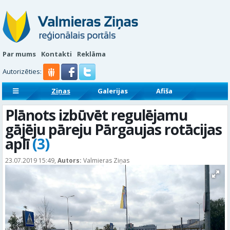
Par mums
Kontakti
Reklāma
Autorizēties:
Ziņas
Galerijas
Afiša
Sludinājumi
Reklāmraksti
Plānots izbūvēt regulējamu
gājēju pāreju Pārgaujas rotācijas
aplī
(3)
23.07.2019 15:49,
Autors:
Valmieras Ziņas