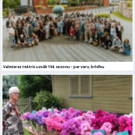
Valmieras teātris uzsāk 104. sezonu – par varu, brīvību