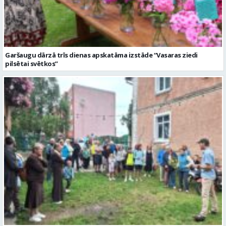
Garšaugu dārzā trīs dienas apskatāma izstāde “Vasaras ziedi
pilsētai svētkos”