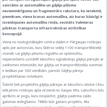
saistāms ar automašīnu un gājēju plūsmu
nevienmērīgumu un fragmentāro raksturu, ko ietekmē,
piemēram, viena kravas automašīna, aiz kuras īslaicīgi ir
izveidojusies automašīnu rinda, secināts Valmieras
pilsētas transporta infrastruktūras attīstības
koncepcijā.
Viena no noslogotākajām centra daļām ir Pārgaujas rotācijas
aplis pie autoostas, kuru šķērso vidēji 1100 transportlīdzekļi
stundā. Lai gājēju plūsmu regulētu un optimizētu,
nepieciešams uzstādīt luksoforu signalizāciju gājēju pārejās ar
satiksmes intensitāti, kur gājēju un transportlīdzekļu summas
ir lielākas par 500 vienībām, paredz Gājēju pāreju
projektēšanas noteikumi.
Šobrīd tiek projektēta gājēju pārejas ar luksoforu izbūve Cēsu
ielā pirms rotācijas apļa virzienā no Gaujas tilta. Luksofors būs
aprīkots ar pogu, kuru nospiežot, gājējs paātrina zaļās
gaismas iedegšanos. Tiklīdz būs gatavs projekts, tiks