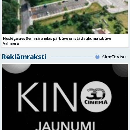
Noslēgusies Semināra ielas pārbūve un stāvlaukuma izbūve
Valmierā
Reklāmraksti
Skatīt visu