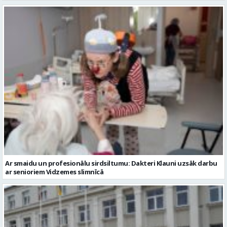
Ar smaidu un profesionālu sirdsiltumu: Dakteri Klauni uzsāk darbu
ar senioriem Vidzemes slimnīcā