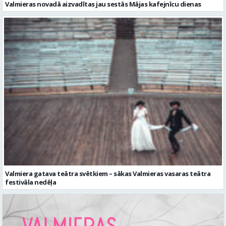
Valmieras novadā aizvadītas jau sestās Mājas kafejnīcu dienas
Valmiera gatava teātra svētkiem – sākas Valmieras vasaras teātra
festivāla nedēļa