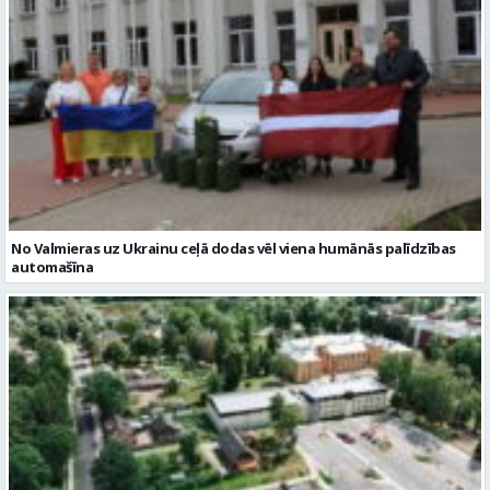
No Valmieras uz Ukrainu ceļā dodas vēl viena humānās palīdzības
automašīna