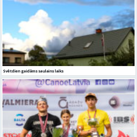
Svētdien gaidāms saulains laiks