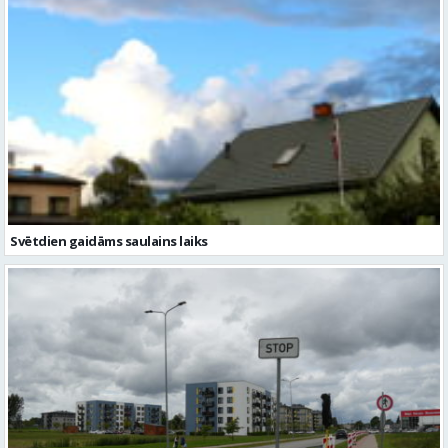
Svētdien gaidāms saulains laiks