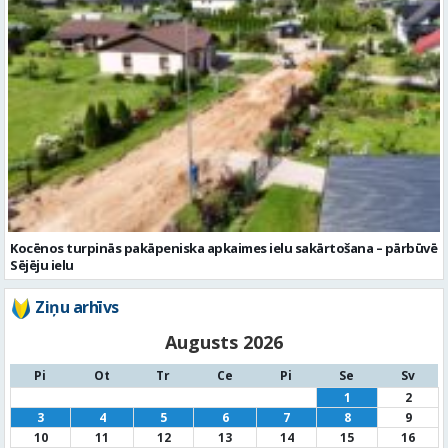
Kocēnos turpinās pakāpeniska apkaimes ielu sakārtošana – pārbūvē
Sējēju ielu
Ziņu arhīvs
Augusts 2026
Pi
Ot
Tr
Ce
Pi
Se
Sv
1
2
3
4
5
6
7
8
9
10
11
12
13
14
15
16