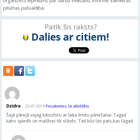
organizēts iepirkums par darbu veikšanu, informē Valmieras
pilsētas pašvaldība.
Patīk šis raksts?
Dalies ar citiem!
Dzidra
- 23.07.2019
Piesakieties, lai atbildētu
Šajā pārejā vajag luksoforu ar laika limitu pāriešanai. Tagad
katrs spiedīs un mašīnas tik stāvēs. Tad būs tas pats,kas tagad.