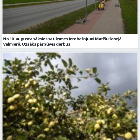
No 10. augusta sāksies satiksmes ierobežojumi Matīšu šosejā
Valmierā. Uzsāks pārbūves darbus