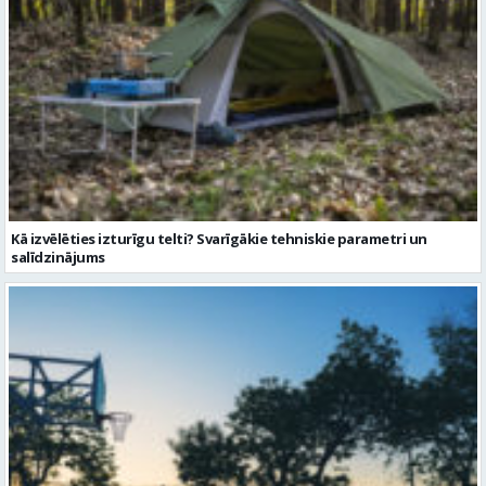
Kā izvēlēties izturīgu telti? Svarīgākie tehniskie parametri un
salīdzinājums