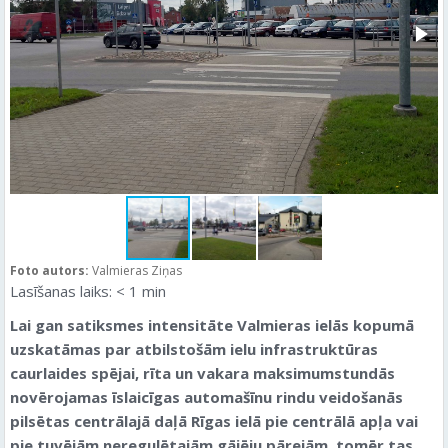
Foto autors:
Valmieras Ziņas
Lasīšanas laiks:
< 1
min
Lai gan satiksmes intensitāte Valmieras ielās kopumā
uzskatāmas par atbilstošām ielu infrastruktūras
caurlaides spējai, rīta un vakara maksimumstundās
novērojamas īslaicīgas automašīnu rindu veidošanās
pilsētas centrālajā daļā Rīgas ielā pie centrālā apļa vai
pie tuvējām neregulētajām gājēju pārejām, tomēr tas