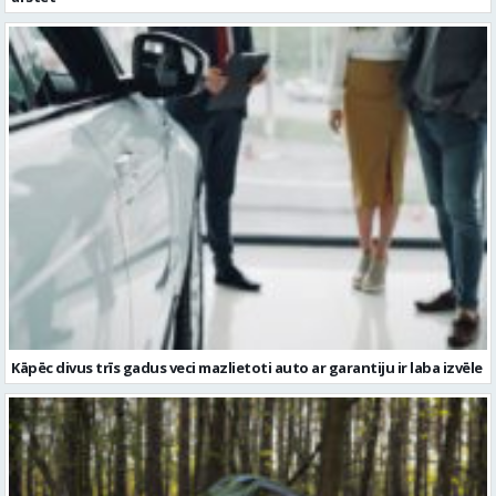
Kāpēc divus trīs gadus veci mazlietoti auto ar garantiju ir laba izvēle