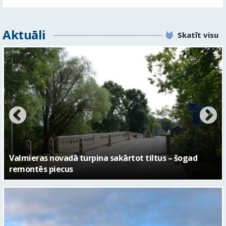
Aktuāli
Skatīt visu
No pagaidu teātra līdz laikmetīgās kultūras centram
– kā attīstīsies “Kurtuve”