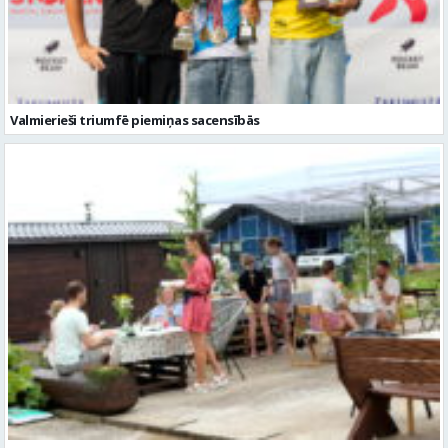
Valmierieši triumfē piemiņas sacensībās