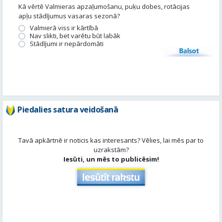
Kā vērtē Valmieras apzaļumošanu, puķu dobes, rotācijas
apļu stādījumus vasaras sezonā?
Valmierā viss ir kārtībā
Nav slikti, bet varētu būt labāk
Stādījumi ir nepārdomāti
Balsot
Piedalies satura veidošanā
Tavā apkārtnē ir noticis kas interesants? Vēlies, lai mēs par to
uzrakstām?
Iesūti, un mēs to publicēsim!