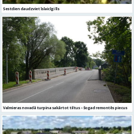
Sestdien daudzviet īslaicīgi līs
Valmieras novadā turpina sakārtot tiltus – šogad remontēs piecus