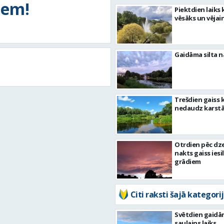
tiem!
Piektdien laiks 
vēsāks un vējai
Gaidāma silta n
Trešdien gaiss 
nedaudz karst
Otrdien pēc dz
nakts gaiss iesil
grādiem
Citi raksti šajā kategorij
Svētdien gaidā
saulains laiks