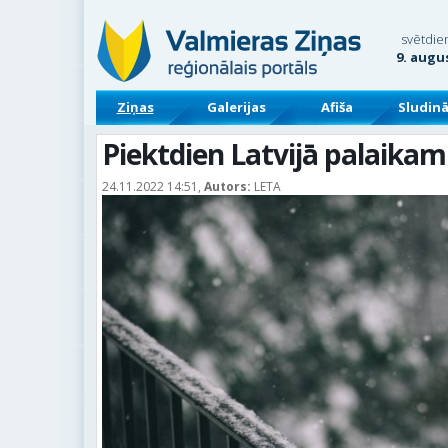
svētdie
9. augu
Ziņas
Galerijas
Afiša
Sludin
Piektdien Latvijā palaikam
24.11.2022 14:51,
Autors:
LETA