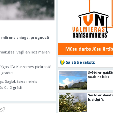
dz mērens sniegs, prognozē
mākušās. Vējš lēni līdz mēreni
Saistītie raksti:
 Rīgas līča Kurzemes piekrastē
 grādus.
Svētdien gaidā
saulains laiks
s. Saglabāsies neliels
s 0..-2 grādi.
Sestdien daudz
īslaicīgi līs
ts?