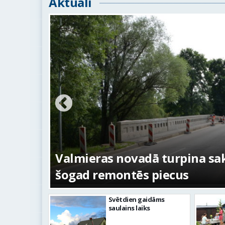
Aktuāli
ežojumi
s
Valmieras novadā turpina sakā
šogad remontēs piecus
Svētdien gaidāms
saulains laiks