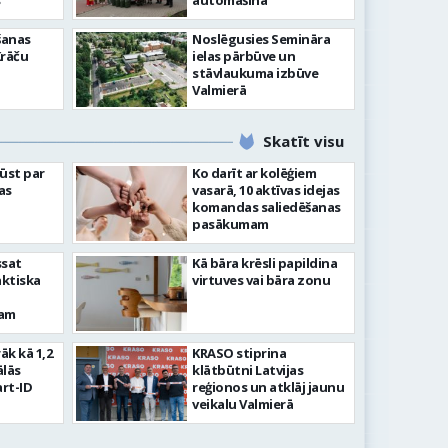
”
automašīna
šanas
Noslēgusies Semināra
Krāču
ielas pārbūve un
stāvlaukuma izbūve
Valmierā
Skatīt visu
ļūst par
Ko darīt ar kolēģiem
as
vasarā, 10 aktīvas idejas
komandas saliedēšanas
pasākumam
ssat
Kā bāra krēsli papildina
aktiska
virtuves vai bāra zonu
kam
rāk kā 1,2
KRASO stiprina
ālās
klātbūtni Latvijas
rt-ID
reģionos un atklāj jaunu
veikalu Valmierā