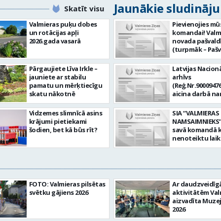
Jaunākie sludināj
Skatīt visu
Valmieras puķu dobes
Pievienojies mū
un rotācijas apļi
komandai! Valm
2026.gada vasarā
novada pašvald
(turpmāk – Pašv
aicina darbā
Informācijas te
Pārgaujiete Līva Irkle –
Latvijas Nacionā
centra (ITC) inf
jauniete ar stabilu
arhīvs
tehnoloģiju
pamatu un mērķtiecīgu
(Reģ.Nr.90009476
administratoru/
skatu nākotnē
aicina darbā n
nenoteiktu laik
pārzini (uz nen
vieta: Rūjienas 
laiku) Valmieras
Vidzemes slimnīcā asins
SIA “VALMIERAS
Naukšēnu apvi
valsts arhīvā Mēs
krājumi pietiekami
NAMSAIMNIEKS” 
teritorijās Ja Tev
Valmieras zonāl
šodien, bet kā būs rīt?
savā komandā k
vēlme: nodrošin
arhīvā uzkrājam
nenoteiktu lai
informācijas un
uzskaitām, sag
SPECIALIZĒTĀ
komunikācijas
darām pieejam
AUTOMOBIĻA V
tehnoloģijām (
popularizējam 
Galvenie amata
IKT) saistīto p
dokumentāro
pienākumi: vadī
pieteikumu pār
mantojumu. M
apkalpot specia
un operatīvu ri
FOTO: Valmieras pilsētas
Ar daudzveidī
pārraudzībā un
(arī kravas) aut
nodrošināt
svētku gājiens 2026
aktivitātēm Val
zonā ietilpst Va
uzturēt uzticē
datortehnikas l
aizvadīta Muze
Valkas, Smilten
automobili teh
atbalstu un ar 
2026
Limbažu novadi
kārtībā. veikt v
saistīto
savai komandai