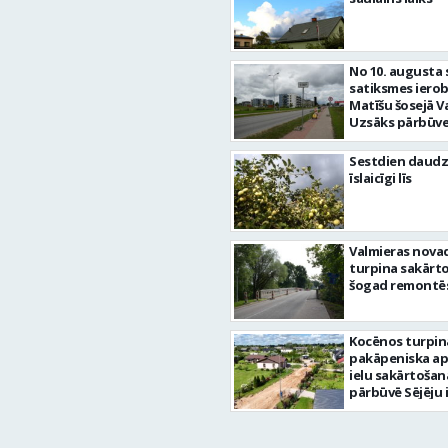
No 10. augusta 
satiksmes iero
Matīšu šosejā V
Uzsāks pārbūve
Sestdien daudz
īslaicīgi līs
Valmieras nova
turpina sakārtot
šogad remontēs
Kocēnos turpin
pakāpeniska a
ielu sakārtošan
pārbūvē Sējēju 