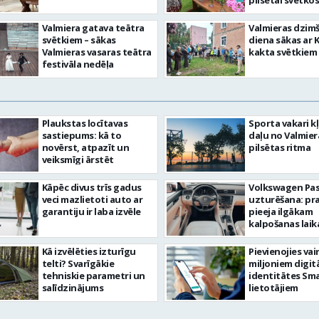
pilsētai svētkos
Valmiera gatava teātra
Valmieras dzim
svētkiem – sākas
diena sākas ar 
Valmieras vasaras teātra
kakta svētkiem
festivāla nedēļa
Plaukstas locītavas
Sporta vakari k
sastiepums: kā to
daļu no Valmier
novērst, atpazīt un
pilsētas ritma
veiksmīgi ārstēt
Kāpēc divus trīs gadus
Volkswagen Pa
veci mazlietoti auto ar
uzturēšana: pr
garantiju ir laba izvēle
pieeja ilgākam
kalpošanas lai
Kā izvēlēties izturīgu
Pievienojies vai
telti? Svarīgākie
miljoniem digit
tehniskie parametri un
identitātes Sma
salīdzinājums
lietotājiem