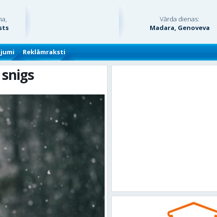
na,
Vārda dienas:
sts
Madara, Genoveva
ājumi
Reklāmraksti
 snigs