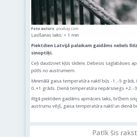
Foto autors:
pixabay.com
Lasīšanas laiks:
< 1
min
Piektdien
Latvijā palaikam gaidāms neliels lī
sinoptiķi.
Ceļi daudzviet kļūs slideni. Debesis saglabāsies ap
pūtīs no austrumiem.
Minimālā gaisa temperatūra naktī būs -1..-5 grādi,
0..+1 grāds. Dienā temperatūra nepārsniegs +2..-3
Rīgā
piektdien
gaidāms apmācies laiks, brīžiem snig
austrumu vējš, gaisa temperatūra naktī un dienā bū
Patīk šis raks