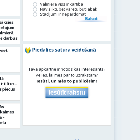
Valmierā viss ir kārtībā
Nav slikti, bet varētu būt labāk
Stādījumi ir nepārdomāti
Balsot
sāksies
bežojumi
almierā.
s darbus
Piedalies satura veidošanā
viet
Tavā apkārtnē ir noticis kas interesants?
Vēlies, lai mēs par to uzrakstām?
dā
Iesūti, un mēs to publicēsim!
 tiltus –
 piecus
ās
pkaimes
a –
ielu