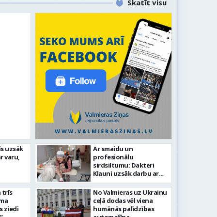
Skatīt visu
līdz laikmetīgās kultūras
is uzsāk
Ar smaidu un
FOTO: 
r varu,
profesionālu
tīsies “Kurtuve”
aizvadī
sirdsiltumu: Dakteri
Klauni uzsāk darbu ar
senioriem Vidzemes
slimnīcā
trīs
No Valmieras uz Ukrainu
āma
ceļā dodas vēl viena
s ziedi
humānās palīdzības