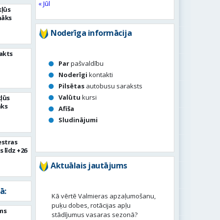
« Jūl
kļūs
nāks
Noderīga informācija
akts
Par
pašvaldību
Noderīgi
kontakti
Pilsētas
autobusu saraksts
Valūtu
kursi
kļūs
āks
Afiša
Sludinājumi
estras
s līdz +26
Aktuālais jautājums
ā:
Kā vērtē Valmieras apzaļumošanu,
puķu dobes, rotācijas apļu
ms
stādījumus vasaras sezonā?