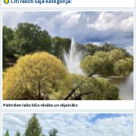
Piektdien laiks kļūs vēsāks un vējaināks