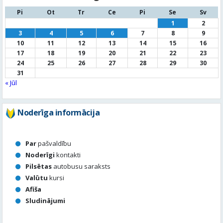
24
25
26
27
28
29
30
31
« Jūl
Noderīga informācija
Par
pašvaldību
Noderīgi
kontakti
Pilsētas
autobusu saraksts
Valūtu
kursi
Afiša
Sludinājumi
Aktuālais jautājums
Kā vērtē Valmieras apzaļumošanu, puķu dobes, rotācijas