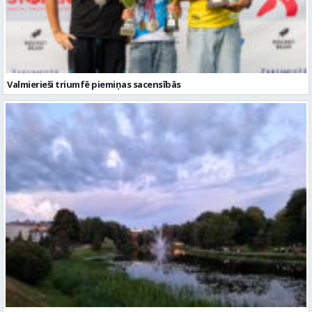
Valmierieši triumfē piemiņas sacensībās
Gaidāma silta nakts