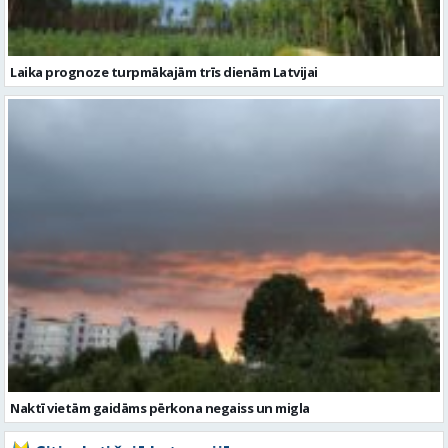
Naktī vietām gaidāms pērkona negaiss un migla
Citi raksti šajā kategorijā: