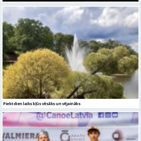
Piektdien laiks kļūs vēsāks un vējaināks