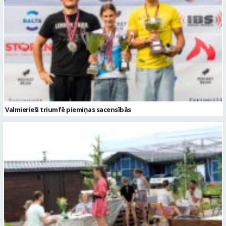
Valmierieši triumfē piemiņas sacensībās
Valmieras novadā aizvadītas jau sestās Mājas kafejnīcu dienas