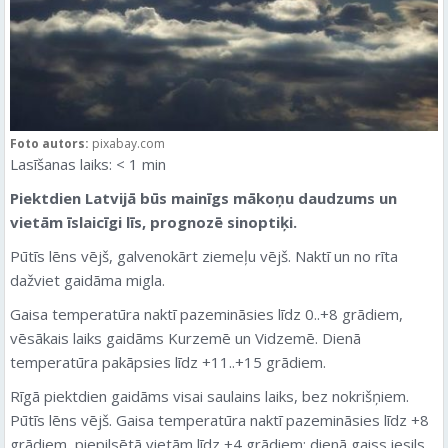
Foto autors:
pixabay.com
Lasīšanas laiks:
< 1
min
Piektdien
Latvijā būs mainīgs mākoņu daudzums un
vietām īslaicīgi līs, prognozē sinoptiķi.
Pūtīs lēns vējš, galvenokārt ziemeļu vējš. Naktī un no rīta
dažviet gaidāma migla.
Gaisa temperatūra naktī pazemināsies līdz 0..+8 grādiem,
vēsākais laiks gaidāms Kurzemē un Vidzemē. Dienā
temperatūra pakāpsies līdz +11..+15 grādiem.
Rīgā
piektdien
gaidāms visai saulains laiks, bez nokrišņiem.
Pūtīs lēns vējš. Gaisa temperatūra naktī pazemināsies līdz +8
grādiem, piepilsētā vietām līdz +4 grādiem; dienā gaiss iesils