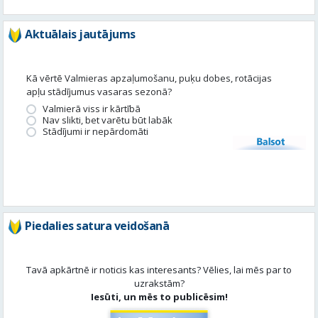
apļu stādījumus vasaras sezonā?
Valmierā viss ir kārtībā
Nav slikti, bet varētu būt labāk
Stādījumi ir nepārdomāti
Balsot
Piedalies satura veidošanā
Tavā apkārtnē ir noticis kas interesants? Vēlies, lai mēs par to
uzrakstām?
Iesūti, un mēs to publicēsim!