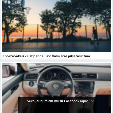
Sporta vakari kļūst par daļu no Valmieras pilsētas ritma
Seko jaunumiem mūsu Facebook lapā!
Volkswagen Passat uzturēšana: praktiska pieeja ilgākam