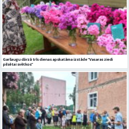
Garšaugu dārzā trīs dienas apskatāma izstāde “Vasaras ziedi
pilsētai svētkos”
Valmieras dzimšanas diena sākas ar Krāču kakta svētkiem