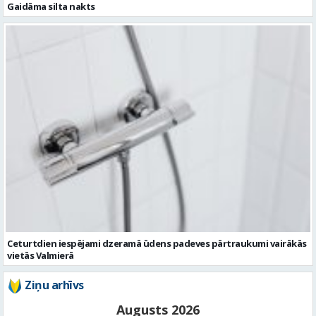
Ceturtdien iespējami dzeramā ūdens padeves pārtraukumi vairākās
vietās Valmierā
Ziņu arhīvs
Augusts 2026
Pi
Ot
Tr
Ce
Pi
Se
Sv
1
2
3
4
5
6
7
8
9
10
11
12
13
14
15
16
17
18
19
20
21
22
23