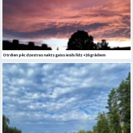
Otrdien pēc dzestras nakts gaiss iesils līdz +26 grādiem
Laika prognoze turpmākajām trīs dienām Latvijai