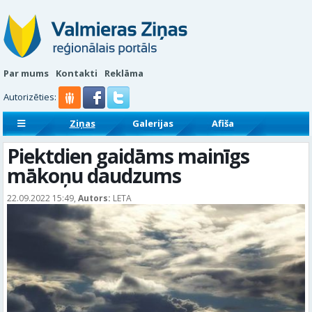
Par mums
Kontakti
Reklāma
Autorizēties:
Ziņas
Galerijas
Afiša
Sludinājumi
Reklāmraksti
Piektdien gaidāms mainīgs
mākoņu daudzums
22.09.2022 15:49,
Autors:
LETA