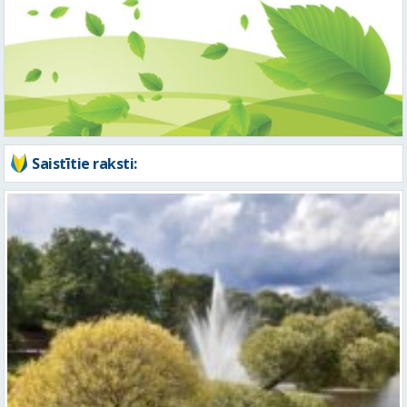
Saistītie raksti:
Piektdien laiks kļūs vēsāks un vējaināks