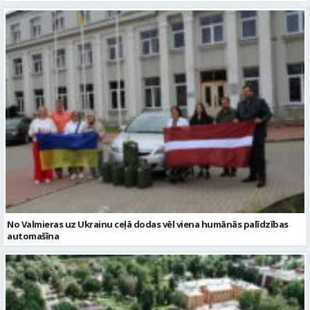
No Valmieras uz Ukrainu ceļā dodas vēl viena humānās palīdzības
automašīna