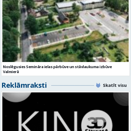
Noslēgusies Semināra ielas pārbūve un stāvlaukuma izbūve
Valmierā
Reklāmraksti
Skatīt visu