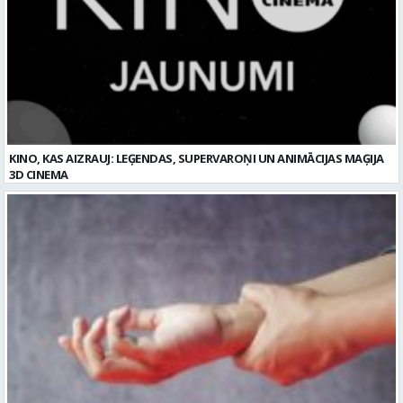
KINO, KAS AIZRAUJ: LEĢENDAS, SUPERVAROŅI UN ANIMĀCIJAS MAĢIJA
3D CINEMA
Plaukstas locītavas sastiepums: kā to novērst, atpazīt un veiksmīgi
ārstēt