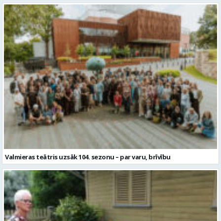
Valmieras teātris uzsāk 104. sezonu – par varu, brīvību