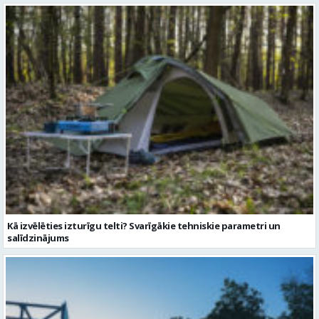
Kā izvēlēties izturīgu telti? Svarīgākie tehniskie parametri un
salīdzinājums