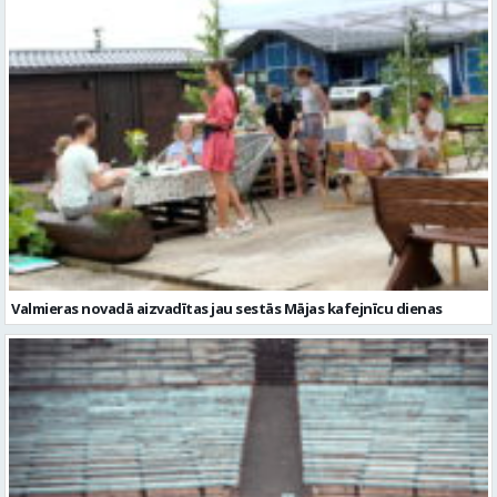
Valmieras novadā aizvadītas jau sestās Mājas kafejnīcu dienas