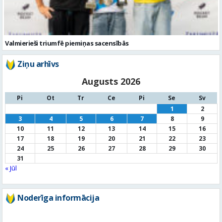
Ziņu arhīvs
Augusts 2026
Pi
Ot
Tr
Ce
Pi
Se
Sv
1
2
3
4
5
6
7
8
9
10
11
12
13
14
15
16
17
18
19
20
21
22
23
24
25
26
27
28
29
30
31
« Jūl
Noderīga informācija
Par
pašvaldību
Noderīgi
kontakti
Pilsētas
autobusu saraksts
Valūtu
kursi
Afiša