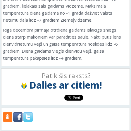
grādiem, lielākais sals gaidāms Vidzemē. Maksimālā
temperatūra dienā gaidāma no -1 grāda dažviet valsts
rietumu daļā līdz -7 grādiem Ziemeļvidzemē.
Rīgā decembra pirmajā otrdienā gaidāms īslaicīgs sniegs,
dienā starp mākoņiem var parādīties saule. Naktī pūtīs lēns
dienvidrietumu vējš un gaisa temperatūra noslīdēs līdz -6
grādiem. Dienā gaidāms viegls dienvidu vējš, gaisa
temperatūra pakāpsies līdz -4 grādiem.
Patīk šis raksts?
Dalies ar citiem!