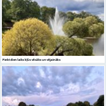
Piektdien laiks kļūs vēsāks un vējaināks