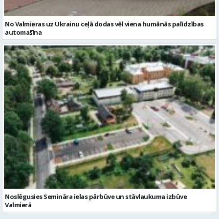
Noslēgusies Semināra ielas pārbūve un stāvlaukuma izbūve
Valmierā
Reklāmraksti
Skatīt visu