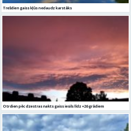
Otrdien pēc dzestras nakts gaiss iesils līdz +26 grādiem