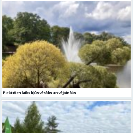
Piektdien laiks kļūs vēsāks un vējaināks