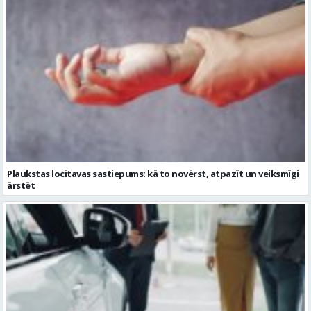
Plaukstas locītavas sastiepums: kā to novērst, atpazīt un veiksmīgi
ārstēt