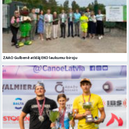
ZAAO Gulbenē atklāj EKO laukumu-biroju
Valmierieši triumfē piemiņas sacensībās