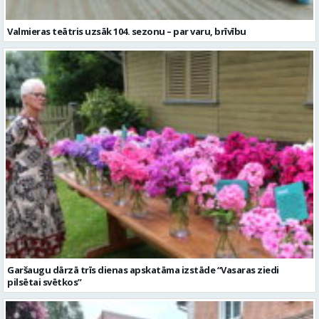
Garšaugu dārzā trīs dienas apskatāma izstāde “Vasaras ziedi
pilsētai svētkos”