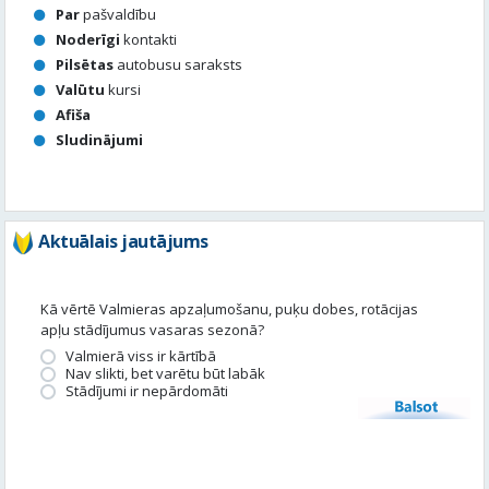
Sludinājumi
Aktuālais jautājums
Kā vērtē Valmieras apzaļumošanu, puķu dobes, rotācijas
apļu stādījumus vasaras sezonā?
Valmierā viss ir kārtībā
Nav slikti, bet varētu būt labāk
Stādījumi ir nepārdomāti
Balsot
Piedalies satura veidošanā
Tavā apkārtnē ir noticis kas interesants? Vēlies, lai mēs par to