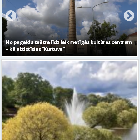
FOTO: Ar daudzveidīgiem notikumiem aizvadīta
Valmieras 743. dzimšanas diena
Piektdien laiks kļūs vēsāks un vējaināks