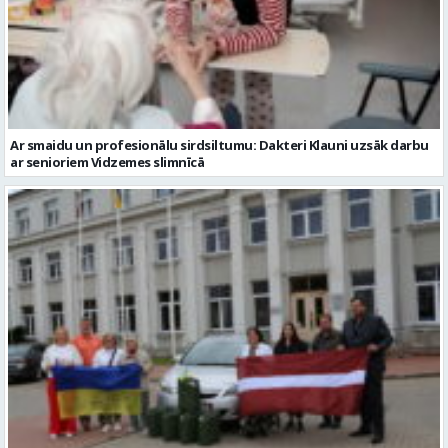
Ar smaidu un profesionālu sirdsiltumu: Dakteri Klauni uzsāk darbu
ar senioriem Vidzemes slimnīcā
No Valmieras uz Ukrainu ceļā dodas vēl viena humānās palīdzības
automašīna