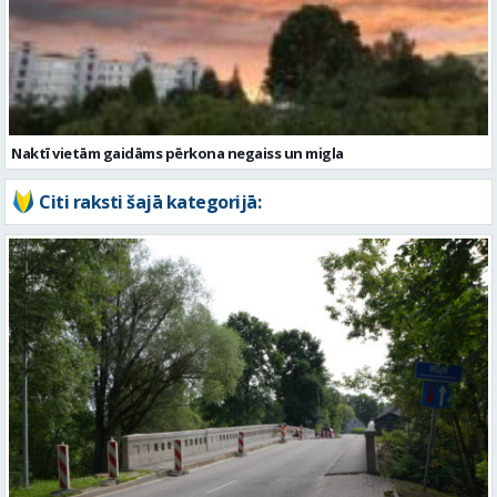
Naktī vietām gaidāms pērkona negaiss un migla
Citi raksti šajā kategorijā:
Valmieras novadā turpina sakārtot tiltus – šogad remontēs piecus