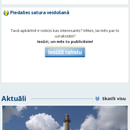
uzrakstām?
Iesūti, un mēs to publicēsim!
Aktuāli
Skatīt visu