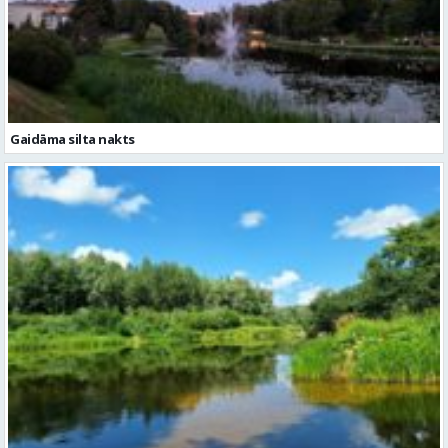
Gaidāma silta nakts
Trešdien gaiss kļūs nedaudz karstāks