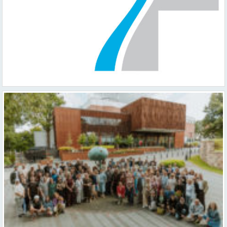
Valmieras teātris uzsāk 104. sezonu – par varu, brīvību