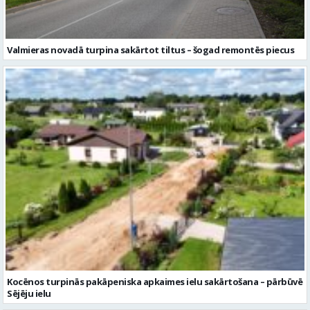
Kocēnos turpinās pakāpeniska apkaimes ielu sakārtošana – pārbūvē
Sējēju ielu