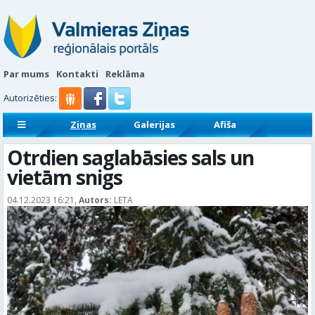
Par mums
Kontakti
Reklāma
Autorizēties:
Ziņas
Galerijas
Afiša
Sludinājumi
Reklāmraksti
Otrdien saglabāsies sals un
vietām snigs
04.12.2023 16:21,
Autors:
LETA