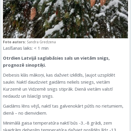
Foto autors:
Sandra Gredzena
Lasīšanas laiks:
< 1
min
Otrdien Latvijā saglabāsies sals un vietām snigs,
prognozē sinoptiķi.
Debesis klās mākoņi, kas dažviet izklīdīs, ļaujot uzspīdēt
saulei. Naktī daudzviet gaidāms neliels sniegs, vietām
Kurzemē un Vidzemē snigs stiprāk. Dienā vietām valstī
nedaudz un īslaicīgi snigs.
Gaidāms lēns vējš, naktī tas galvenokārt pūtīs no rietumiem,
dienā – no dienvidiem.
Minimālā gaisa temperatūra naktī būs -3..-8 grādi, zem
skaidrām debesīm temperatūra dažviet noslīdēs līdz -13