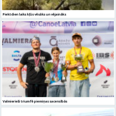
Valmierieši triumfē piemiņas sacensībās