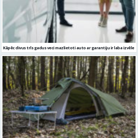
Kāpēc divus trīs gadus veci mazlietoti auto ar garantiju ir laba izvēle
Kā izvēlēties izturīgu telti? Svarīgākie tehniskie parametri un
salīdzinājums