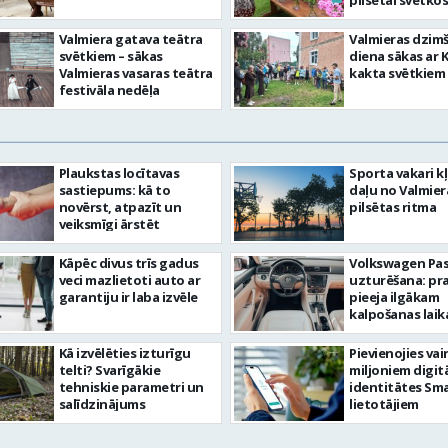
pilsētai svētkos
Valmiera gatava teātra
Valmieras dzim
svētkiem – sākas
diena sākas ar 
Valmieras vasaras teātra
kakta svētkiem
festivāla nedēļa
Plaukstas locītavas
Sporta vakari k
sastiepums: kā to
daļu no Valmier
novērst, atpazīt un
pilsētas ritma
veiksmīgi ārstēt
Kāpēc divus trīs gadus
Volkswagen Pa
veci mazlietoti auto ar
uzturēšana: pr
garantiju ir laba izvēle
pieeja ilgākam
kalpošanas lai
Kā izvēlēties izturīgu
Pievienojies vai
telti? Svarīgākie
miljoniem digit
tehniskie parametri un
identitātes Sma
salīdzinājums
lietotājiem