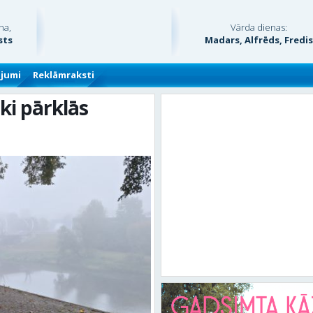
na,
Vārda dienas:
sts
Madars, Alfrēds, Fredi
ājumi
Reklāmraksti
ki pārklās