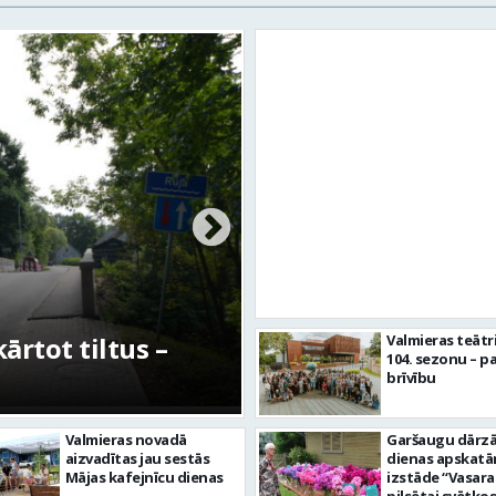
rtot tiltus –
No pagaidu teātra 
Valmieras teātr
104. sezonu – pa
centram – kā attīs
brīvību
Valmieras novadā
Garšaugu dārzā 
aizvadītas jau sestās
dienas apskat
Mājas kafejnīcu dienas
izstāde “Vasara