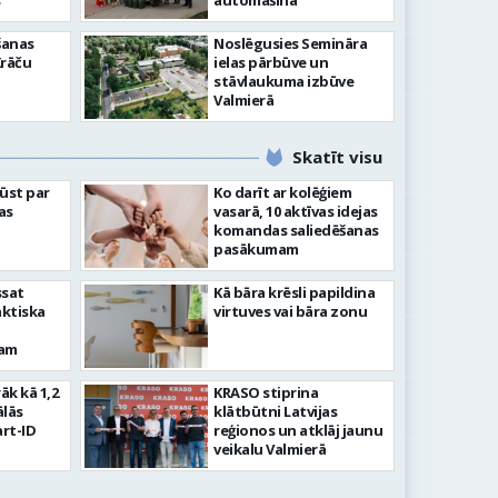
”
automašīna
šanas
Noslēgusies Semināra
Krāču
ielas pārbūve un
stāvlaukuma izbūve
Valmierā
Skatīt visu
ļūst par
Ko darīt ar kolēģiem
as
vasarā, 10 aktīvas idejas
komandas saliedēšanas
pasākumam
ssat
Kā bāra krēsli papildina
aktiska
virtuves vai bāra zonu
kam
rāk kā 1,2
KRASO stiprina
ālās
klātbūtni Latvijas
rt-ID
reģionos un atklāj jaunu
veikalu Valmierā