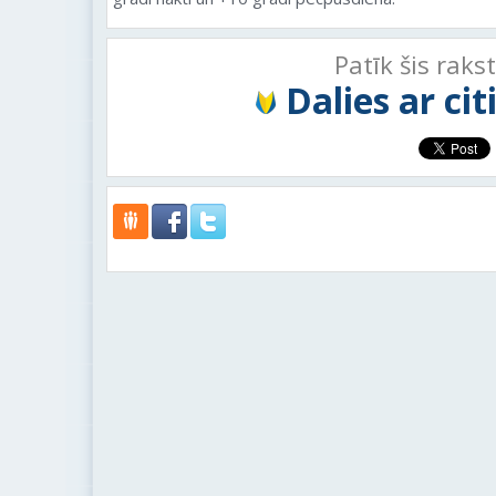
Patīk šis raks
Dalies ar ci