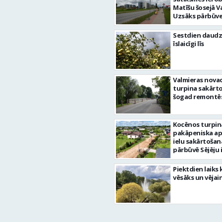
Matīšu šosejā V
Uzsāks pārbūve
Sestdien daudz
īslaicīgi līs
Valmieras nova
turpina sakārtot
šogad remontēs
Kocēnos turpin
pakāpeniska a
ielu sakārtošan
pārbūvē Sējēju 
Piektdien laiks 
vēsāks un vējai