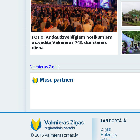
FOTO: Ar daudzveidīgiem notikumiem
aizvadīta Valmieras 743. dzimšanas
diena
Valmieras Ziņas
Mūsu partneri
LASI PORTĀLĀ
Ziņas
Galerijas
© 2016 Valmieraszinas.lv
Afiša