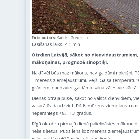
Foto autors:
Sandra Gredzena
Lasīšanas laiks:
< 1
min
Otrdien Latvijā, sākot no dienvidaustrumiem,
mākoņainas, prognozē sinoptiķi.
Naktī vēl būs maz mākoņu, nav gaidāmi nokrišņi. Pū
– mērens ziemeļaustrumu vējš. Gaisa temperatūra 
grādiem, daudzviet gaidāma salna zāles virskārtā.
Dienas otrajā pusē, sākot no valsts dienvidiem, vi
vakarā līs daudzviet. Pūtīs mērens ziemeļaustrum
nepārsniegs +8..+13 grādus.
Rīgā oktobra pirmajā dienā palielināsies mākoņu 
neliels lietus. Pūtīs lēns līdz mērens ziemeļaustr
grādi naktī un +10 grādi pēcpusdienā.