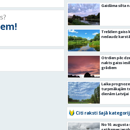
Gaidāma silta n
ts?
tiem!
Trešdien gaiss 
nedaudz karst
Otrdien pēc dz
nakts gaiss iesil
grādiem
Laika prognoze
turpmākajām tr
dienām Latvijai
Citi raksti šajā kategorij
No 10. augusta 
satiksmes iero