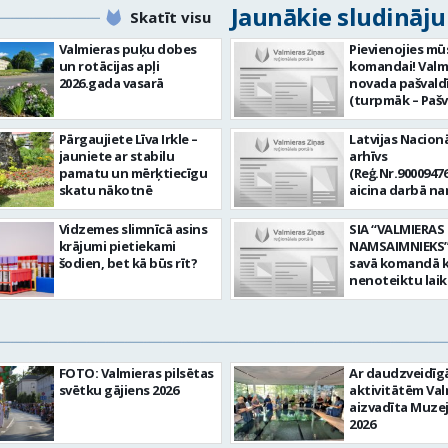
Jaunākie sludināj
Skatīt visu
Valmieras puķu dobes
Pievienojies mū
un rotācijas apļi
komandai! Valm
2026.gada vasarā
novada pašvald
(turpmāk – Pašv
aicina darbā
Informācijas te
Pārgaujiete Līva Irkle –
Latvijas Nacionā
centra (ITC) inf
jauniete ar stabilu
arhīvs
tehnoloģiju
pamatu un mērķtiecīgu
(Reģ.Nr.90009476
administratoru/
skatu nākotnē
aicina darbā n
nenoteiktu laik
pārzini (uz nen
vieta: Rūjienas 
laiku) Valmieras
Vidzemes slimnīcā asins
SIA “VALMIERAS
Naukšēnu apvi
valsts arhīvā Mēs
krājumi pietiekami
NAMSAIMNIEKS” 
teritorijās Ja Tev
Valmieras zonāl
šodien, bet kā būs rīt?
savā komandā k
vēlme: nodrošin
arhīvā uzkrājam
nenoteiktu lai
informācijas un
uzskaitām, sag
SPECIALIZĒTĀ
komunikācijas
darām pieejam
AUTOMOBIĻA V
tehnoloģijām (
popularizējam 
Galvenie amata
IKT) saistīto p
dokumentāro
pienākumi: vadī
pieteikumu pār
mantojumu. M
apkalpot specia
un operatīvu ri
FOTO: Valmieras pilsētas
Ar daudzveidī
pārraudzībā un
(arī kravas) aut
nodrošināt
svētku gājiens 2026
aktivitātēm Val
zonā ietilpst Va
uzturēt uzticē
datortehnikas l
aizvadīta Muze
Valkas, Smilten
automobili teh
atbalstu un ar 
2026
Limbažu novadi
kārtībā. veikt v
saistīto
savai komandai