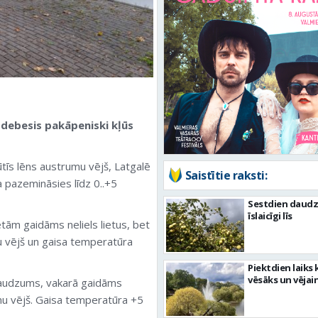
 debesis pakāpeniski kļūs
tīs lēns austrumu vējš, Latgalē
Saistītie raksti:
pazemināsies līdz 0..+5
Sestdien daudz
īslaicīgi līs
etām gaidāms neliels lietus, bet
u vējš un gaisa temperatūra
Piektdien laiks 
vēsāks un vējai
daudzums, vakarā gaidāms
umu vējš. Gaisa temperatūra +5