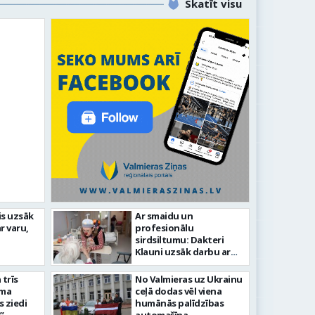
Skatīt visu
līdz laikmetīgās kultūras
is uzsāk
Ar smaidu un
FOTO: 
r varu,
profesionālu
tīsies “Kurtuve”
aizvadī
sirdsiltumu: Dakteri
Klauni uzsāk darbu ar
senioriem Vidzemes
slimnīcā
trīs
No Valmieras uz Ukrainu
āma
ceļā dodas vēl viena
s ziedi
humānās palīdzības