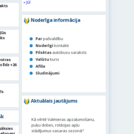
« Jūl
akts
Noderīga informācija
kļūs
āks
Par
pašvaldību
Noderīgi
kontakti
Pilsētas
autobusu saraksts
Valūtu
kursi
estras
s līdz +26
Afiša
Sludinājumi
īs
Aktuālais jautājums
ā:
Kā vērtē Valmieras apzaļumošanu,
puķu dobes, rotācijas apļu
sāksies
stādījumus vasaras sezonā?
bežojumi