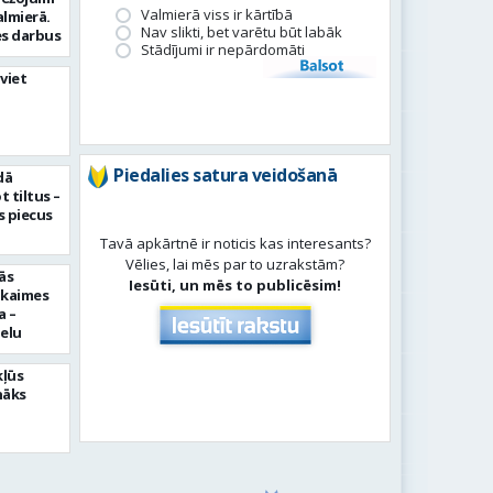
Valmierā viss ir kārtībā
almierā.
Nav slikti, bet varētu būt labāk
s darbus
Stādījumi ir nepārdomāti
Balsot
viet
Piedalies satura veidošanā
dā
 tiltus –
 piecus
Tavā apkārtnē ir noticis kas interesants?
Vēlies, lai mēs par to uzrakstām?
ās
Iesūti, un mēs to publicēsim!
pkaimes
a –
ielu
kļūs
nāks