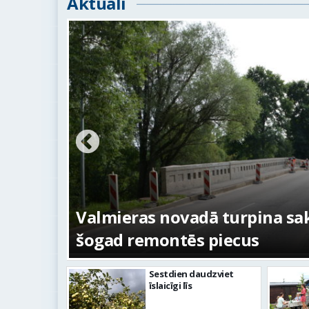
Aktuāli
ežojumi
s
Valmieras novadā turpina sakā
šogad remontēs piecus
Sestdien daudzviet
īslaicīgi līs