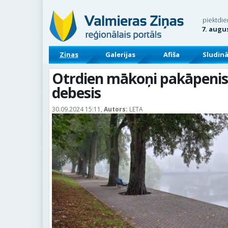
piektdie
7. augu
Ziņas
Galerijas
Afiša
Sludin
Otrdien mākoņi pakāpenis
debesis
30.09.2024 15:11,
Autors:
LETA