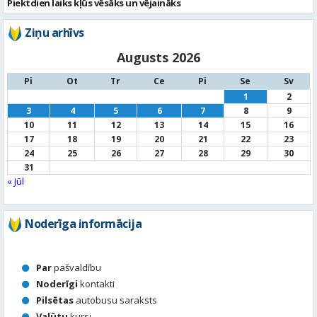
Piektdien laiks kļūs vēsāks un vējaināks
Ziņu arhīvs
Augusts 2026
Pi
Ot
Tr
Ce
Pi
Se
Sv
1
2
3
4
5
6
7
8
9
10
11
12
13
14
15
16
17
18
19
20
21
22
23
24
25
26
27
28
29
30
31
« Jūl
Noderīga informācija
Par
pašvaldību
Noderīgi
kontakti
Pilsētas
autobusu saraksts
Valūtu
kursi