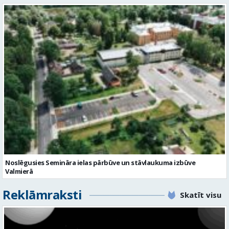
Noslēgusies Semināra ielas pārbūve un stāvlaukuma izbūve
Valmierā
Reklāmraksti
Skatīt visu