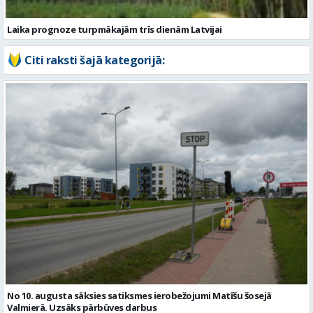
Laika prognoze turpmākajām trīs dienām Latvijai
Citi raksti šajā kategorijā:
No 10. augusta sāksies satiksmes ierobežojumi Matīšu šosejā
Valmierā. Uzsāks pārbūves darbus