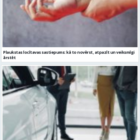
Plaukstas locītavas sastiepums: kā to novērst, atpazīt un veiksmīgi
ārstēt