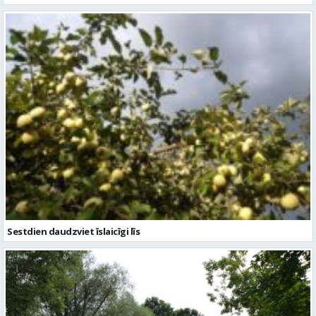
Sestdien daudzviet īslaicīgi līs