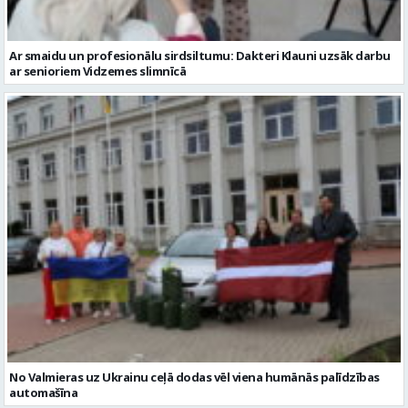
Ar smaidu un profesionālu sirdsiltumu: Dakteri Klauni uzsāk darbu
ar senioriem Vidzemes slimnīcā
No Valmieras uz Ukrainu ceļā dodas vēl viena humānās palīdzības
automašīna