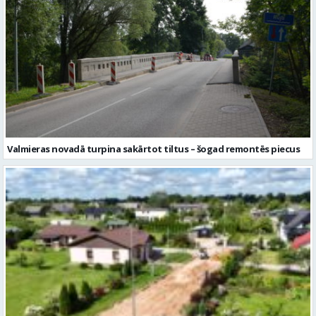
Valmieras novadā turpina sakārtot tiltus – šogad remontēs piecus