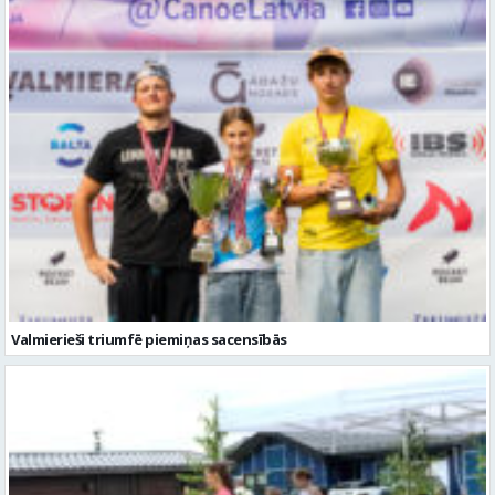
Valmierieši triumfē piemiņas sacensībās