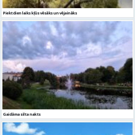
Piektdien laiks kļūs vēsāks un vējaināks
Gaidāma silta nakts