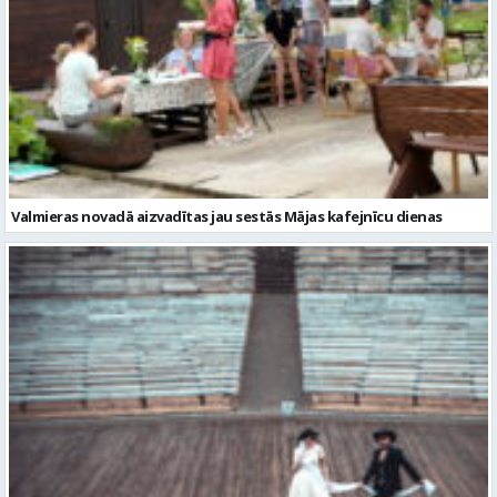
Valmieras novadā aizvadītas jau sestās Mājas kafejnīcu dienas