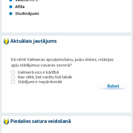
Afiša
Sludinājumi
Aktuālais jautājums
Kā vērtē Valmieras apzaļumošanu, puķu dobes, rotācijas
apļu stādījumus vasaras sezonā?
Valmierā viss ir kārtībā
Nav slikti, bet varētu būt labāk
Stādījumi ir nepārdomāti
Balsot
Piedalies satura veidošanā