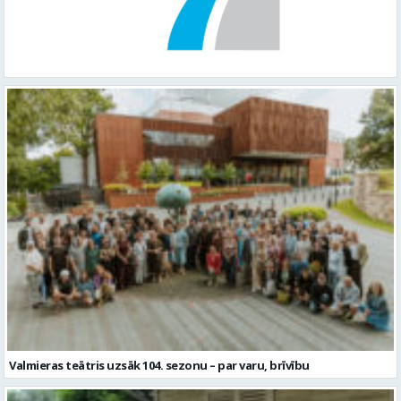
Valmieras teātris uzsāk 104. sezonu – par varu, brīvību