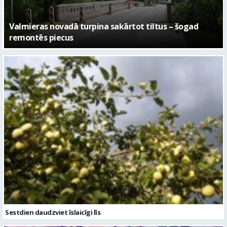
No pagaidu teātra līdz laikmetīgās kultūras centram
– kā attīstīsies “Kurtuve”
Sestdien daudzviet īslaicīgi līs