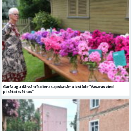
Garšaugu dārzā trīs dienas apskatāma izstāde “Vasaras ziedi
pilsētai svētkos”