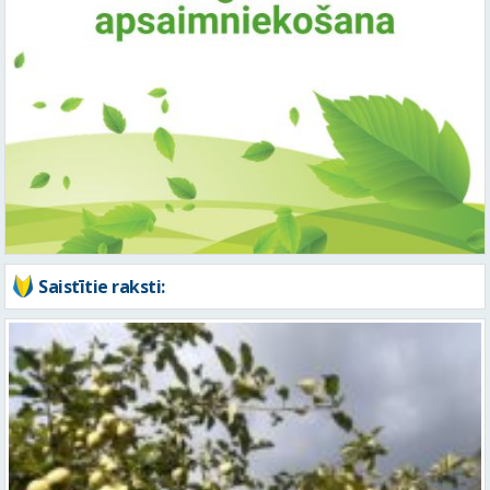
Saistītie raksti: