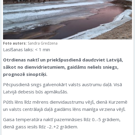
Foto autors:
Sandra Gredzena
Lasīšanas laiks:
< 1
min
Otrdienas naktī un priekšpusdienā daudzviet Latvijā,
sākot no dienvidrietumiem, gaidāms neliels sniegs,
prognozē sinoptiķi.
Pēcpusdienā snigs galvenokārt valsts austrumu daļā. Visā
Latvijā debesis būs apmākušās.
Pūtīs lēns līdz mērens dienvidaustrumu vējš, dienā Kurzemē
un valsts centrālajā daļā gaidāms lēns mainīga virziena vējš.
Gaisa temperatūra naktī pazemināsies līdz 0..-5 grādiem,
dienā gaiss iesils līdz -2..+2 grādiem.