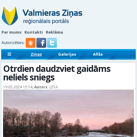
Par mums
Kontakti
Reklāma
Autorizēties:
Ziņas
Galerijas
Afiša
Sludinājumi
Reklāmraksti
Otrdien daudzviet gaidāms
neliels sniegs
19.02.2024 15:14,
Autors:
LETA