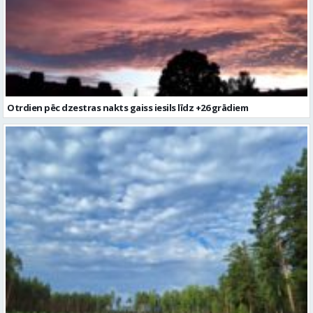
Otrdien pēc dzestras nakts gaiss iesils līdz +26 grādiem