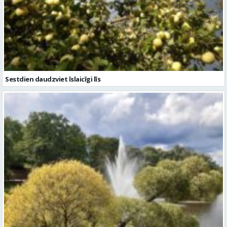
Sestdien daudzviet īslaicīgi līs