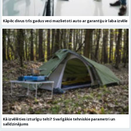
Kāpēc divus trīs gadus veci mazlietoti auto ar garantiju ir laba izvēle
Kā izvēlēties izturīgu telti? Svarīgākie tehniskie parametri un
salīdzinājums