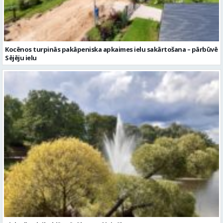
Kocēnos turpinās pakāpeniska apkaimes ielu sakārtošana – pārbūvē
Sējēju ielu