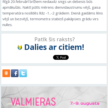
Rīgā 20.februārī brīžiem nedaudz snigs un debesis būs
apmākušās. Naktī pūtīs mērens dienvidaustrumu vējš, gaisa
temperatūra noslīdēs līdz -1..-2 grādiem. Dienā gaidāms lēns
vējš un bezvējš, termometra stabiņš pakāpsies grādu virs
nulles.
Patīk šis raksts?
Dalies ar citiem!