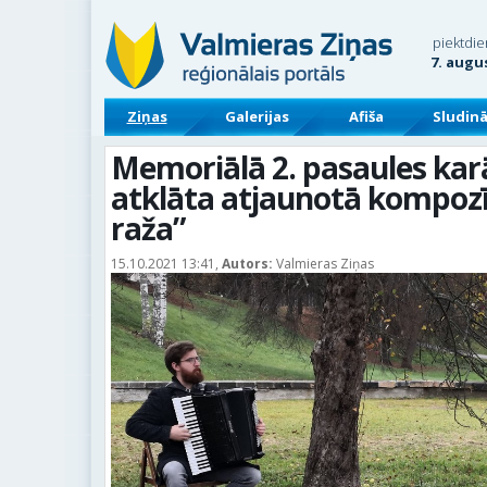
piektdie
7. augu
Ziņas
Galerijas
Afiša
Sludin
Memoriālā 2. pasaules kar
atklāta atjaunotā kompoz
raža”
15.10.2021 13:41,
Autors:
Valmieras Ziņas