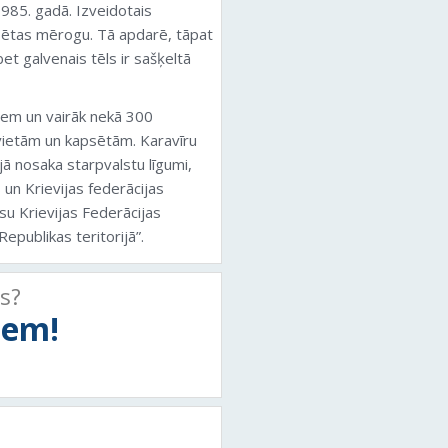
985. gadā. Izveidotais
sētas mērogu. Tā apdarē, tāpat
et galvenais tēls ir sašķeltā
riem un vairāk nekā 300
vietām un kapsētām. Karavīru
ā nosaka starpvalstu līgumi,
 un Krievijas federācijas
su Krievijas Federācijas
Republikas teritorijā”.
ts?
tiem!