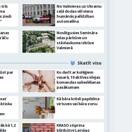
slimnīcā
trīs
No Valmieras uz Ukrainu
āma
ceļā dodas vēl viena
s ziedi
humānās palīdzības
”
automašīna
šanas
Noslēgusies Semināra
Krāču
ielas pārbūve un
stāvlaukuma izbūve
Valmierā
Skatīt visu
ļūst par
Ko darīt ar kolēģiem
as
vasarā, 10 aktīvas idejas
komandas saliedēšanas
pasākumam
ssat
Kā bāra krēsli papildina
aktiska
virtuves vai bāra zonu
kam
rāk kā 1,2
KRASO stiprina
ālās
klātbūtni Latvijas