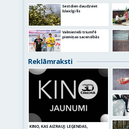
Sestdien daudzviet
īslaicīgi līs
Valmierieši triumfē
piemiņas sacensībās
Reklāmraksti
KINO, KAS AIZRAUJ: LEĢENDAS,