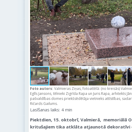
Foto autors:
Valmieras Ziņas, fotoattēlā: (no kreisās) Valm
Egīls Jansons, tēlnieki Zigrīda Rapa un Juris Rapa, arhitekts J
pašvaldības domes priekšsēdētāja vietnieks attīstības, sada
Ričards Gailums.
Lasīšanas laiks:
4
min
Piektdien, 15. oktobrī, Valmierā, memoriālā 
kritušajiem tika atklāta atjaunotā dekoratīvi