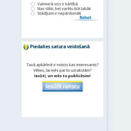
Valmierā viss ir kārtībā
Nav slikti, bet varētu būt labāk
Stādījumi ir nepārdomāti
Balsot
Piedalies satura veidošanā
Tavā apkārtnē ir noticis kas interesants?
Vēlies, lai mēs par to uzrakstām?
Iesūti, un mēs to publicēsim!