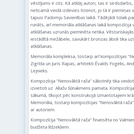
vēstījums ir cits. Kā atklāj autori, tas ir sirdsdarbs,
neticamā veidā izdevies īstenot, jo tā ir piemiņas 
tapusi Padomju Savienības laikā. Tādējādi tolaik p
runāts, arī memoriāla atklāšanas laikā kompozīcija 
atklāšanas uzrunās pieminēta netika. Vēsturiskajā
iestādītā mežābele, savukārt bronzas āboli tika uz
atklāšanas.
Memoriāla kompleksa, tostarp arī kompozīcijas “Neno
Zigrīda un Juris Rapas, arhitekti Ēvalds Fogelis, Andr
Lejnieks.
Kompozīcija “Nenovāktā raža” sākotnēji tika veido
izvietoti uz Allažu šūnakmens pamata. Kompozīcija
sākumā, tīkojot pēc konstrukcijā izmantotajiem kr
Memoriāla, tostarp kompozīcijas “Nenovāktā raža”
ar autoriem.
Kompozīcija “Nenovāktā raža” finansēta no Valmie
budžeta līdzekļiem.