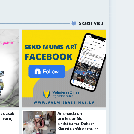
Skatīt visu
līdz laikmetīgās kultūras
is uzsāk
Ar smaidu un
FOTO: 
r varu,
profesionālu
tīsies “Kurtuve”
aizvadī
sirdsiltumu: Dakteri
Klauni uzsāk darbu ar
senioriem Vidzemes