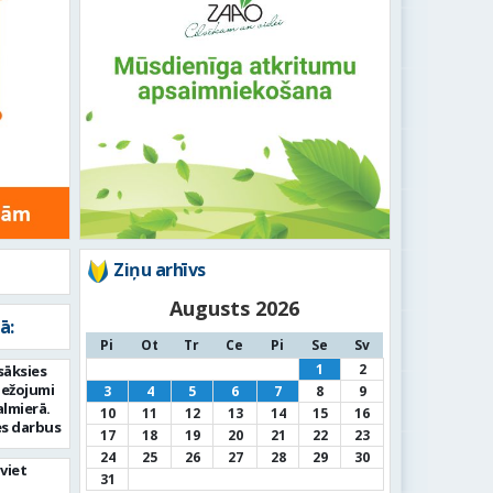
Ziņu arhīvs
Augusts 2026
ā:
Pi
Ot
Tr
Ce
Pi
Se
Sv
1
2
sāksies
bežojumi
3
4
5
6
7
8
9
almierā.
10
11
12
13
14
15
16
s darbus
17
18
19
20
21
22
23
24
25
26
27
28
29
30
viet
31