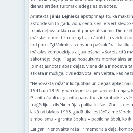
dienās arī šeit turpmāk iedegsies svecītes.”
Arhitekts
Jānis Lejnieks
apstiprināja to, ka māksli
astoņdesmito gadu vidū, centušies ietvert slēpto
tolaik neļāva atklāti runāt par izsūtīšanām. Diemž
mākslas darbs tika nozagts, jo āboli bija veidoti n
ļoti pateicīgi Valmieras novada pašvaldībai, ka tika 
mākslas kompozīcijas atjaunošanai – šoreiz citā mat
sākotnējo ideju. Tagad nosaukums memoriālais ansa
jo ir atjaunotas abas daļas. Viena daļa ir nodeva t
atklātā ir mūžīgā, civiliedzīvotājiem veltītā, kas ne
“Nenovāktā raža” ir līdzjūtības un cieņas apliecināju
1941. un 1949. gada deportācijās pamest mājas, k
Granīta āboli uz granīta pamatnes ir simbolisks vē
traģēdiju – cilvēku mājas palika tukšas, āboli – nes
laikā tai blakus 1985. gadā tika iestādīta mežābele
simbolismu – granīta ābolus – papildina āboli, ko i
Lai gan “Nenovāktā raža” ir memoriāla daļa, kompo