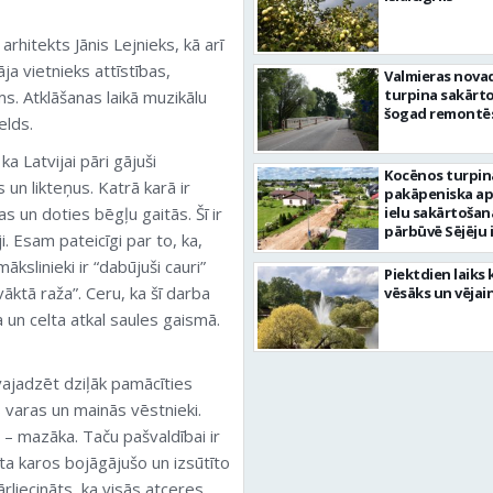
arhitekts Jānis Lejnieks, kā arī
 vietnieks attīstības,
Valmieras nova
turpina sakārtot
s. Atklāšanas laikā muzikālu
šogad remontēs
elds.
a Latvijai pāri gājuši
Kocēnos turpin
 un likteņus. Katrā karā ir
pakāpeniska a
s un doties bēgļu gaitās. Šī ir
ielu sakārtošan
pārbūvē Sējēju 
ji. Esam pateicīgi par to, ka,
kslinieki ir “dabūjuši cauri”
Piektdien laiks 
ktā raža”. Ceru, ka šī darba
vēsāks un vējai
ta un celta atkal saules gaismā.
vajadzēt dziļāk pamācīties
 varas un mainās vēstnieki.
 – mazāka. Taču pašvaldībai ir
īta karos bojāgājušo un izsūtīto
ārliecināts, ka visās atceres