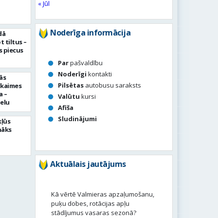
« Jūl
Noderīga informācija
dā
 tiltus –
 piecus
Par
pašvaldību
Noderīgi
kontakti
ās
Pilsētas
autobusu saraksts
pkaimes
a –
Valūtu
kursi
ielu
Afiša
Sludinājumi
kļūs
nāks
Aktuālais jautājums
Kā vērtē Valmieras apzaļumošanu,
puķu dobes, rotācijas apļu
stādījumus vasaras sezonā?