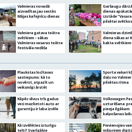
Valmieras novadā
Garšaugu dārzā 
aizvadītas jau sestās
dienas apskat
Mājas kafejnīcu dienas
izstāde “Vasara
pilsētai svētkos
Valmiera gatava teātra
Valmieras dzim
svētkiem – sākas
diena sākas ar 
Valmieras vasaras teātra
kakta svētkiem
festivāla nedēļa
Plaukstas locītavas
Sporta vakari k
sastiepums: kā to
daļu no Valmier
novērst, atpazīt un
pilsētas ritma
veiksmīgi ārstēt
Kāpēc divus trīs gadus
Volkswagen Pa
veci mazlietoti auto ar
uzturēšana: pr
garantiju ir laba izvēle
pieeja ilgākam
kalpošanas lai
Kā izvēlēties izturīgu
Pievienojies vai
telti? Svarīgākie
miljoniem digit