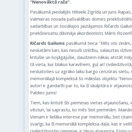
“Nenovāktā raža”.
Pasākumā piedalījās tēlnieki Zigrīda un Juris Rapas, 
Valmieras novada pašvaldības domes priekšsēdētāja
sadarbības un sociālajos jautājumos Ričards Gailum
priekšnesumu dāvināja akordeonists Māris Rozenf
Ričards Gailums
pasākumā teica: “Mēs visi zinām, k
neskatāmi kari, kas nesuši iznīcību, salauztas dzīves
kritušie un bojāgājušie, daudziem nākas atstāt māja
tā vieta, kur blakus karavīriem, guļ arī civiliedzīvotā
neskatoties uz agrāko laiku bargo cenzūras sietu, mā
memoriālajā kompleksā šo mākslas objektu “Nenovā
autori ir gandarīti par to, ka šī skulptūra ir atjauno
Paldies jums!
Tiem, kas kritizē šīs piemiņas vietas atjaunošanu, 
vēsturi, lai saprastu, ko mēs šeit pieminām. Mainās
Vienam ir lielāka interese par memoriālu, bet citam
svarīgi, ka šī memoriālā kompleksa daļa, kas ir velt
civiliedzīvotāju piemiņai, ir tikusi atjaunota. Esmu p