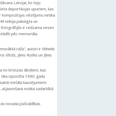
 dāvana Latvijai, ko teju
vieta deportācijas upuriem, kas
ar kompozīcijas vēstījumu netika
vēl nebija pabeigta un
s fotogrāfijās ir redzama nesen
stādīti pēc memoriāla
vāktā raža”, autori ir tēlnieki
is Vītols, Jānis Rutkis un Jānis
ta no bronzas āboliem, kas
 tika izpostīta 1990. gadu
āsainā metāla kausējumiem.
, atjaunošana notika sadarbībā
ras novada pašvaldības