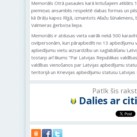
Memoriāls Otrā pasaules karā kritušajiem atklāts 1
piemiņas ansamblis respektē dabas formas un pil
kā Brāļu kapos Rīgā, izmantots Allažu šūnakmens, b
Valmieras ģerboņa liepa.
Memoriāls ir atdusas vieta vairāk nekā 500 karavī
civilpersonām, kuri pārapbedīti no 13 apbedījumu 
apbedījumu vietu aizsardzību un saglabāšanu Latvij
tostarp arī likums “Par Latvijas Republikas valdības
valdības vienošanos par Latvijas apbedījumu statu
teritorijā un Krievijas apbedījumu statusu Latvijas 
Patīk šis raks
Dalies ar ci