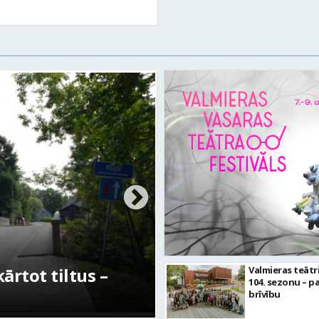
rtot tiltus –
No pagaidu teātra 
Valmieras teātr
104. sezonu – pa
centram – kā attīs
brīvību