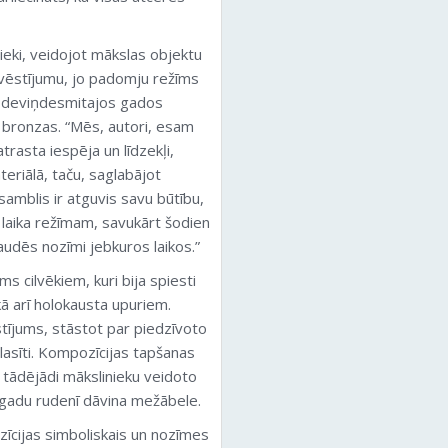
nieki, veidojot mākslas objektu
 vēstījumu, jo padomju režīms
ēl deviņdesmitajos gados
o bronzas. “Mēs, autori, esam
atrasta iespēja un līdzekļi,
eriālā, taču, saglabājot
mblis ir atguvis savu būtību,
ā laika režīmam, savukārt šodien
zaudēs nozīmi jebkuros laikos.”
ms cilvēkiem, kuri bija spiesti
ā arī holokausta upuriem.
stījums, stāstot par piedzīvoto
alasīti. Kompozīcijas tapšanas
, tādējādi mākslinieku veidoto
k gadu rudenī dāvina mežābele.
zīcijas simboliskais un nozīmes