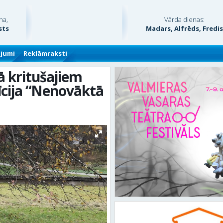
na,
Vārda dienas:
sts
Madars, Alfrēds, Fredi
ājumi
Reklāmraksti
ā kritušajiem
īcija “Nenovāktā