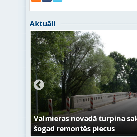
Aktuāli
ežojumi
s
Valmieras novadā turpina sakā
šogad remontēs piecus