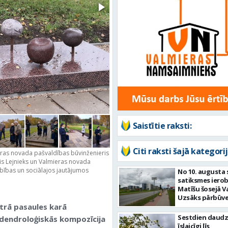
Saistītie raksti:
Citi raksti šajā kategorij
ieras novada pašvaldības būvinženieris
ānis Lejnieks un Valmieras novada
rbības un sociālajos jautājumos
No 10. augusta 
satiksmes iero
Matīšu šosejā V
Uzsāks pārbūve
Otrā pasaules karā
Sestdien daudz
 dendroloģiskās kompozīcija
īslaicīgi līs