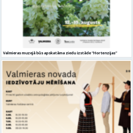
Valmieras muzejā būs apskatāma ziedu izstāde “Hortenzijas”
Aicina piedalīties nozīmīgā pētījumā – Latvijas iedzīvotāju mērīšanā