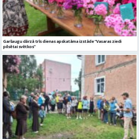
Garšaugu dārzā trīs dienas apskatāma izstāde “Vasaras ziedi
pilsētai svētkos”
Valmieras dzimšanas diena sākas ar Krāču kakta svētkiem