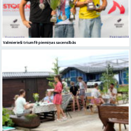
Valmierieši triumfē piemiņas sacensībās
Valmieras novadā aizvadītas jau sestās Mājas kafejnīcu dienas