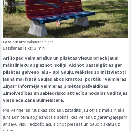
Foto autors:
Valmieras Ziņas
Lasīšanas laiks:
3
min
Arī šogad valmieriešus un pilsētas viesus priecē jauni
mākslinieku apgleznoti soliņi. Aicinot pastaigāties gar
pilsētas galveno ielu – upi Gauju, Mākslas soliņi izvietoti
jaunā maršrutā Gaujas abos krastos, portālu “Valmieras
Ziņas” informēja Valmieras pilsētas pašvaldības
Zīmolvedības un sabiedrisko attiecību nodaļas vadītājas
vietniece Zane Bulmeistare.
Pie Valmieras Mūzikas skolas uzstādīts jau otrais mākslinieka
Jura Dimitera apgleznotais soliņš, kas veras uz garāmgājējiem
ar savu visu redzošo aci, aicinot piesēst un baudīt skatu uz
Gauju.