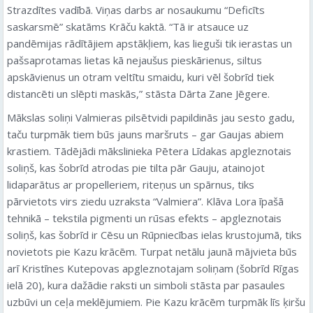
Strazdītes vadībā. Viņas darbs ar nosaukumu “Deficīts
saskarsmē” skatāms Krāču kaktā. “Tā ir atsauce uz
pandēmijas rādītājiem apstākļiem, kas lieguši tik ierastas un
pašsaprotamas lietas kā nejaušus pieskārienus, siltus
apskāvienus un otram veltītu smaidu, kuri vēl šobrīd tiek
distancēti un slēpti maskās,” stāsta Dārta Zane Jēgere.
Mākslas soliņi Valmieras pilsētvidi papildinās jau sesto gadu,
taču turpmāk tiem būs jauns maršruts – gar Gaujas abiem
krastiem. Tādējādi mākslinieka Pētera Līdakas apgleznotais
soliņš, kas šobrīd atrodas pie tilta pār Gauju, atainojot
lidaparātus ar propelleriem, riteņus un spārnus, tiks
pārvietots virs ziedu uzraksta “Valmiera”. Klāva Lora īpašā
tehnikā – tekstila pigmenti un rūsas efekts – apgleznotais
soliņš, kas šobrīd ir Cēsu un Rūpniecības ielas krustojumā, tiks
novietots pie Kazu krācēm. Turpat netālu jaunā mājvieta būs
arī Kristīnes Kutepovas apgleznotajam soliņam (šobrīd Rīgas
ielā 20), kura dažādie raksti un simboli stāsta par pasaules
uzbūvi un ceļa meklējumiem. Pie Kazu krācēm turpmāk līs ķiršu