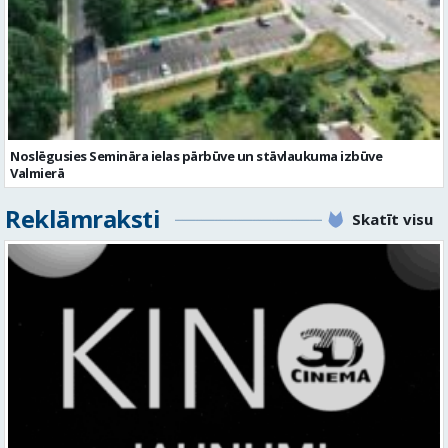
Noslēgusies Semināra ielas pārbūve un stāvlaukuma izbūve
Valmierā
Reklāmraksti
Skatīt visu
KINO, KAS AIZRAUJ: LEĢENDAS, SUPERVAROŅI UN ANIMĀCIJAS MAĢIJA