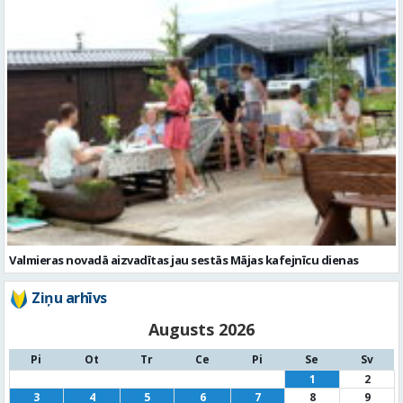
Valmieras novadā aizvadītas jau sestās Mājas kafejnīcu dienas
Ziņu arhīvs
Augusts 2026
Pi
Ot
Tr
Ce
Pi
Se
Sv
1
2
3
4
5
6
7
8
9
10
11
12
13
14
15
16
17
18
19
20
21
22
23
24
25
26
27
28
29
30
31
« Jūl