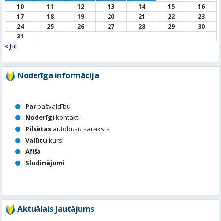
Noderīga informācija
Par
pašvaldību
Noderīgi
kontakti
Pilsētas
autobusu saraksts
Valūtu
kursi
Afiša
Sludinājumi
Aktuālais jautājums
Kā vērtē Valmieras apzaļumošanu, puķu dobes, rotācijas
apļu stādījumus vasaras sezonā?
Valmierā viss ir kārtībā
Nav slikti, bet varētu būt labāk
Stādījumi ir nepārdomāti