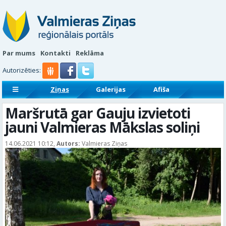
Par mums
Kontakti
Reklāma
Autorizēties:
Ziņas
Galerijas
Afiša
Sludinājumi
Reklāmraksti
Maršrutā gar Gauju izvietoti
jauni Valmieras Mākslas soliņi
14.06.2021 10:12,
Autors:
Valmieras Ziņas