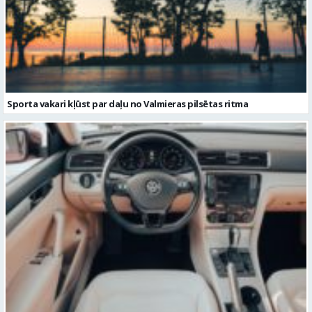
Sporta vakari kļūst par daļu no Valmieras pilsētas ritma
Volkswagen Passat uzturēšana: praktiska pieeja ilgākam
kalpošanas laikam