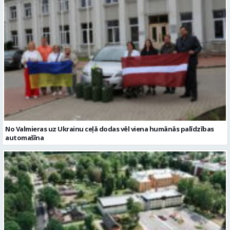
No Valmieras uz Ukrainu ceļā dodas vēl viena humānās palīdzības
automašīna