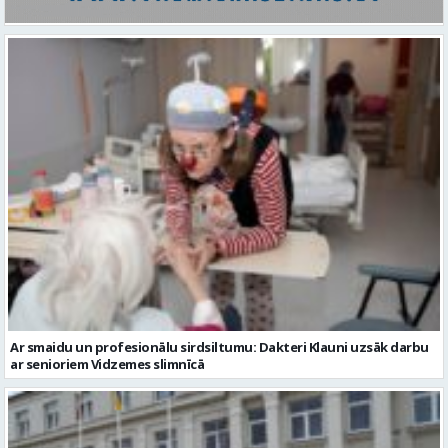
Ar smaidu un profesionālu sirdsiltumu: Dakteri Klauni uzsāk darbu
ar senioriem Vidzemes slimnīcā