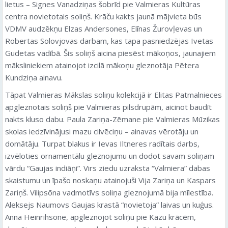
lietus – Signes Vanadziņas šobrīd pie Valmieras Kultūras
centra novietotais soliņš. Krāču kakts jaunā mājvieta būs
VDMV audzēkņu Elzas Andersones, Elīnas Žurovļevas un
Robertas Solovjovas darbam, kas tapa pasniedzējas Ivetas
Gudetas vadībā. Šis soliņš aicina piesēst mākoņos, jaunajiem
māksliniekiem atainojot izcilā mākoņu gleznotāja Pētera
Kundziņa ainavu.
Tāpat Valmieras Mākslas soliņu kolekcijā ir Elitas Patmalnieces
apgleznotais soliņš pie Valmieras pilsdrupām, aicinot baudīt
nakts kluso dabu. Paula Zariņa-Zēmane pie Valmieras Mūzikas
skolas iedzīvinājusi mazu cilvēciņu – ainavas vērotāju un
domātāju. Turpat blakus ir Ievas Iltneres radītais darbs,
izvēloties ornamentālu gleznojumu un dodot savam soliņam
vārdu “Gaujas indiāņi”. Virs ziedu uzraksta “Valmiera” dabas
skaistumu un īpašo noskaņu atainojuši Vija Zariņa un Kaspars
Zariņš. Vilipsōna vadmotīvs soliņa gleznojumā bija mīlestība.
Aleksejs Naumovs Gaujas krastā “novietoja” laivas un kuģus.
Anna Heinrihsone, apgleznojot soliņu pie Kazu krācēm,