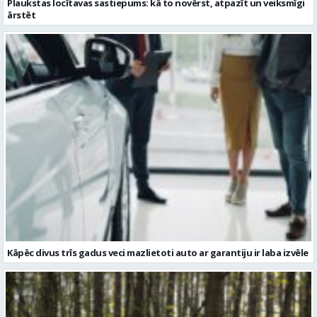
Kāpēc divus trīs gadus veci mazlietoti auto ar garantiju ir laba izvēle