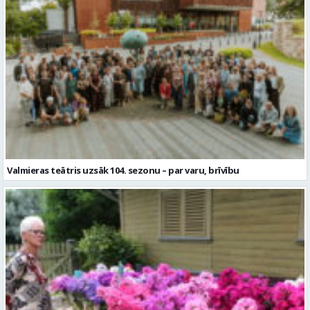
Valmieras teātris uzsāk 104. sezonu – par varu, brīvību