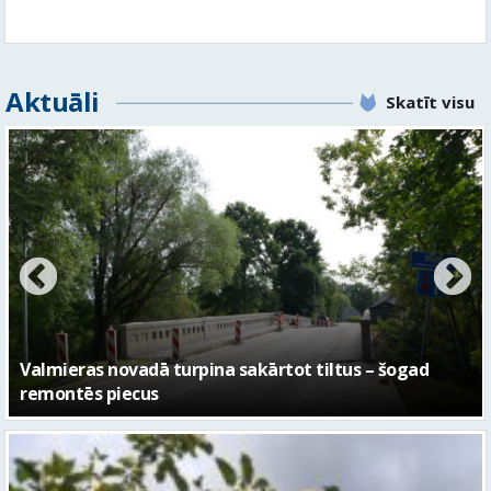
No pagaidu teātra līdz laikmetīgās kultūras centram
– kā attīstīsies “Kurtuve”