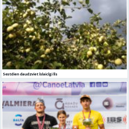
Sestdien daudzviet īslaicīgi līs