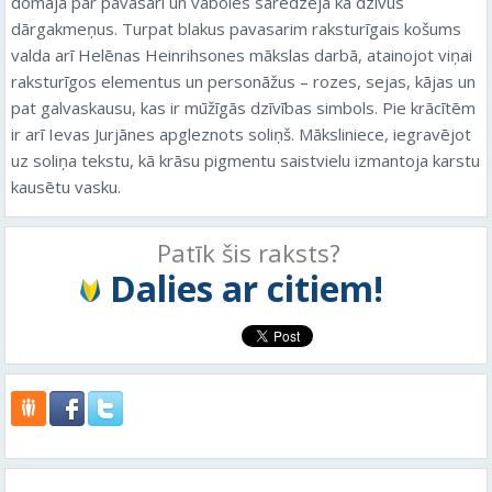
domāja par pavasari un vaboles saredzēja kā dzīvus
dārgakmeņus. Turpat blakus pavasarim raksturīgais košums
valda arī Helēnas Heinrihsones mākslas darbā, atainojot viņai
raksturīgos elementus un personāžus – rozes, sejas, kājas un
pat galvaskausu, kas ir mūžīgās dzīvības simbols. Pie krācītēm
ir arī Ievas Jurjānes apgleznots soliņš. Māksliniece, iegravējot
uz soliņa tekstu, kā krāsu pigmentu saistvielu izmantoja karstu
kausētu vasku.
Patīk šis raksts?
Dalies ar citiem!