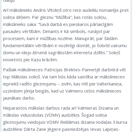
Arī mākslinieks Andris Vītoliņš otro reizi audeklu nomainījis pret
soliņa dēļiem. Par gleznu “Mūžība”, kas rotās soliņu,
mākslinieks saka: “Savā darbā es pieskaros pārlaicīgām
pasaules vērtībām. Dimants ir kā simbols, runājot par
procesiem, kam ir mūžības nozīme. Manuprāt, par šādām
fundamentālām vērtībām ir nozīmīgi domāt, jo šobrīd vairumu
domu un ideju ātrumā sagrābstām interneta dzīlēs.” Soliņš
novietots pie Kazu krācēm.
Pašlaik mākslinieces Patricijas Brektes-Pannetjē darbnīcā vēl
top Mākslas soliņš. Vai tam būs kāda saistība ar mākslinieces
iepriekš radīto gleznojumu – zivīm, kas mīt pie Valterkaniņa,
uzzināsim jūnija beigās, kad uz Valmieru ceļos mākslinieces
jaunākais darbs.
Neparastos mākslas darbus rada arī Valmieras Dizaina un
mākslas vidusskolas (VDMV) audzēkņi. Šogad soliņa
gleznojumu veidojusi VDMV Reklāmas dizaina nodaļas 3.kursa
audzēkne Dārta Zane Jēgere pasniedzējas Ievas Lapiņas-