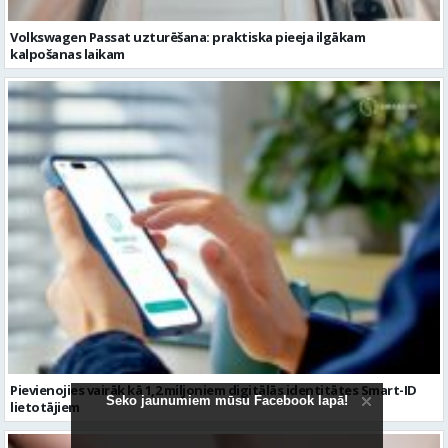
Pievienojies vairāk kā 1,2 miljoniem digitālās identitātes Smart-ID
lietotājiem
Seko jaunumiem mūsu Facebook lapā!