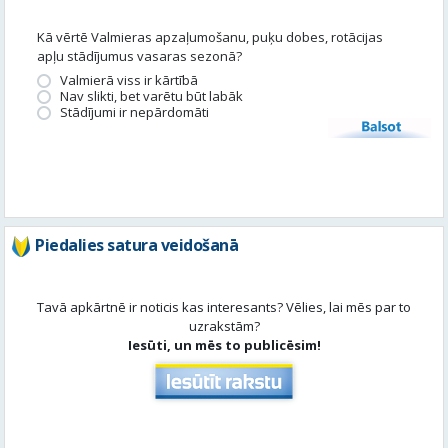
Balsot
Piedalies satura veidošanā
Tavā apkārtnē ir noticis kas interesants? Vēlies, lai mēs par to
uzrakstām?
Iesūti, un mēs to publicēsim!
Aktuāli
Skatīt visu