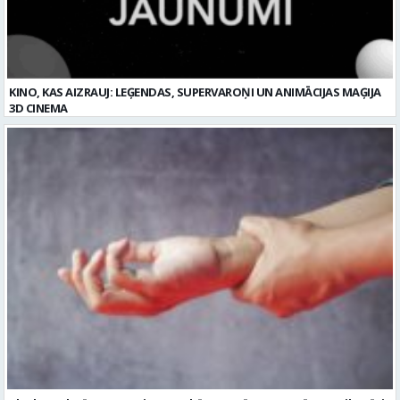
3D CINEMA
Plaukstas locītavas sastiepums: kā to novērst, atpazīt un veiksmīgi
ārstēt