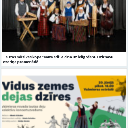
Tautas mūzikas kopa “KamRadi” aicina uz ielīgošanu Dzirnavu
ezeriņa promenādē
Vairāk nekā 500 dejotāju Valmierā izdejos koncertuzvedumu “Vidus