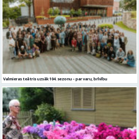
Valmieras teātris uzsāk 104. sezonu – par varu, brīvību