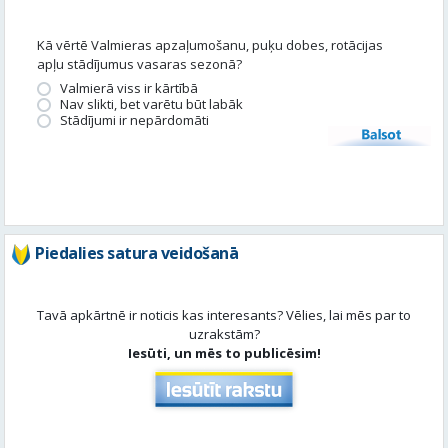
Stādījumi ir nepārdomāti
Balsot
Piedalies satura veidošanā
Tavā apkārtnē ir noticis kas interesants? Vēlies, lai mēs par to
uzrakstām?
Iesūti, un mēs to publicēsim!
Aktuāli
Skatīt visu