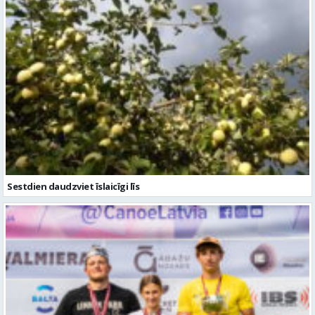
Sestdien daudzviet īslaicīgi līs