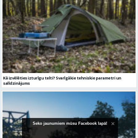
Kā izvēlēties izturīgu telti? Svarīgākie tehniskie parametri un
salīdzinājums
Seko jaunumiem mūsu Facebook lapā!