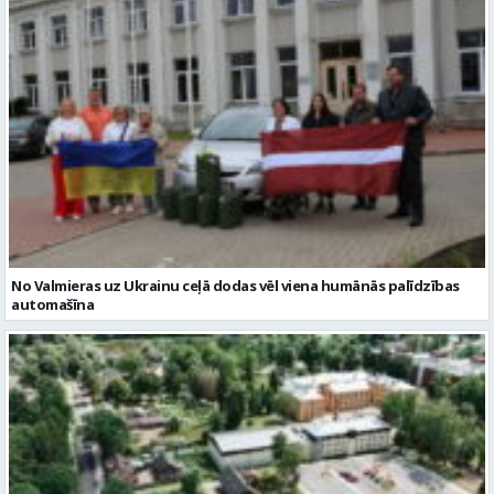
No Valmieras uz Ukrainu ceļā dodas vēl viena humānās palīdzības
automašīna