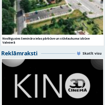
Noslēgusies Semināra ielas pārbūve un stāvlaukuma izbūve
Valmierā
Reklāmraksti
Skatīt visu
KINO, KAS AIZRAUJ: LEĢENDAS, SUPERVAROŅI UN ANIMĀCIJAS MAĢIJA