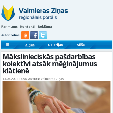
Par mums
Kontakti
Reklāma
Autorizēties:
Ziņas
Galerijas
Afiša
Sludinājumi
Reklāmraksti
Mākslinieciskās pašdarbības
kolektīvi atsāk mēģinājumus
klātienē
13.04.2021 14:58,
Autors:
Valmieras Ziņas