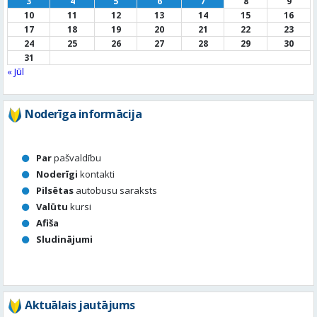
Noderīga informācija
Par
pašvaldību
Noderīgi
kontakti
Pilsētas
autobusu saraksts
Valūtu
kursi
Afiša
Sludinājumi
Aktuālais jautājums
Kā vērtē Valmieras apzaļumošanu, puķu dobes, rotācijas
apļu stādījumus vasaras sezonā?
Valmierā viss ir kārtībā
Nav slikti, bet varētu būt labāk