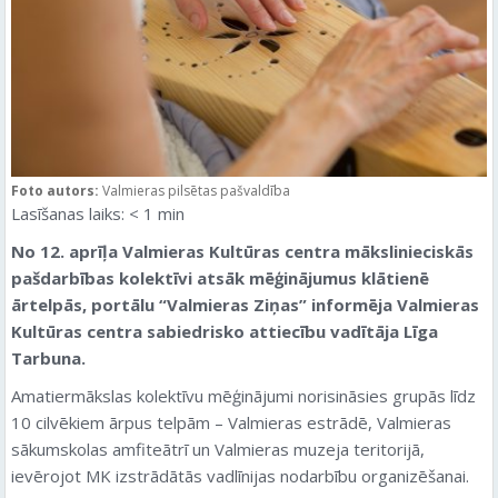
Foto autors:
Valmieras pilsētas pašvaldība
Lasīšanas laiks:
< 1
min
No 12. aprīļa Valmieras Kultūras centra mākslinieciskās
pašdarbības kolektīvi atsāk mēģinājumus klātienē
ārtelpās, portālu “Valmieras Ziņas” informēja Valmieras
Kultūras centra sabiedrisko attiecību vadītāja Līga
Tarbuna.
Amatiermākslas kolektīvu mēģinājumi norisināsies grupās līdz
10 cilvēkiem ārpus telpām – Valmieras estrādē, Valmieras
sākumskolas amfiteātrī un Valmieras muzeja teritorijā,
ievērojot MK izstrādātās vadlīnijas nodarbību organizēšanai.