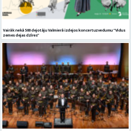
zemes dejas dzīres”
Valmierā notiks Zemessardzei veltīts koncerts “Es savā zemītē”