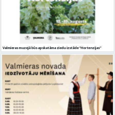
Valmieras muzejā būs apskatāma ziedu izstāde “Hortenzijas”
Aicina piedalīties nozīmīgā pētījumā – Latvijas iedzīvotāju mērīšanā