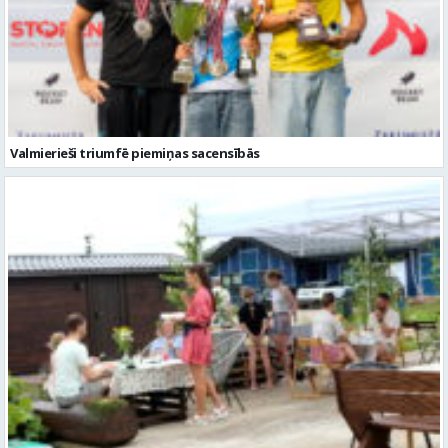
Valmierieši triumfē piemiņas sacensībās
Valmieras novadā aizvadītas jau sestās Mājas kafejnīcu dienas