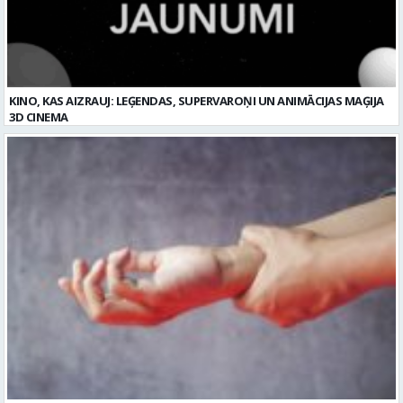
3D CINEMA
Plaukstas locītavas sastiepums: kā to novērst, atpazīt un veiksmīgi
ārstēt