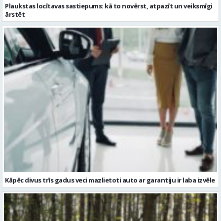
Kāpēc divus trīs gadus veci mazlietoti auto ar garantiju ir laba izvēle