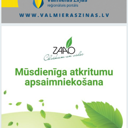
Saistītie raksti: