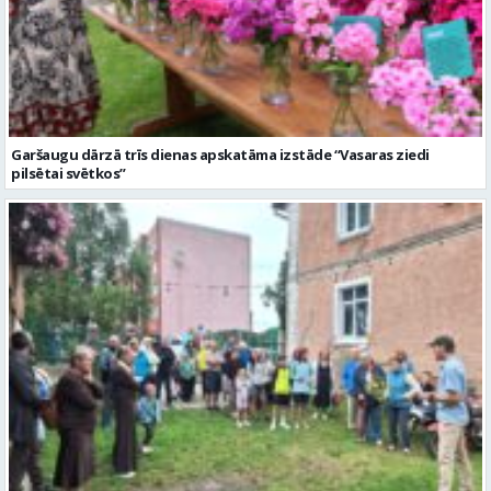
Garšaugu dārzā trīs dienas apskatāma izstāde “Vasaras ziedi
pilsētai svētkos”
Valmieras dzimšanas diena sākas ar Krāču kakta svētkiem