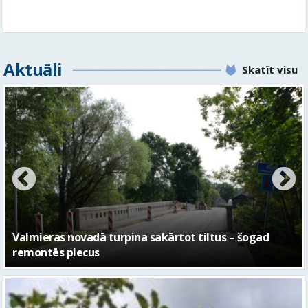
No pagaidu teātra līdz laikmetīgās kultūras centram
– kā attīstīsies “Kurtuve”