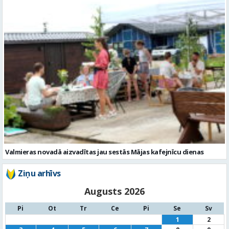
Valmieras novadā aizvadītas jau sestās Mājas kafejnīcu dienas
Ziņu arhīvs
Augusts 2026
Pi
Ot
Tr
Ce
Pi
Se
Sv
1
2
3
4
5
6
7
8
9
10
11
12
13
14
15
16
17
18
19
20
21
22
23
24
25
26
27
28
29
30
31
« Jūl