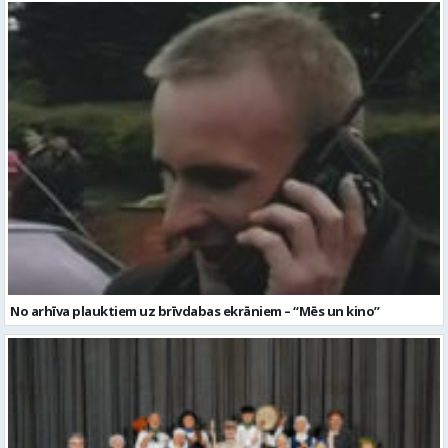
No arhīva plauktiem uz brīvdabas ekrāniem – “Mēs un kino”