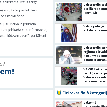
as saliekams lietussargs.
esošo Unasu Hm
Valsts policija 
attēlā redzamo
ēšanu, taču pašlaik bez
identitāti
ietes meklēšanā.
 jūsu rīcībā ir jebkāda
Valsts policija 
 vai jebkāda cita informācija,
attēlā redzamo
ietu, lūdzam zvanīt pa tālruni
Valsts policija
reģiona pārvald
Rietumvidzemes
amatpersonas
ts?
kriminālprocesa
noskaidro attē
tiem!
VP VRP Rietumv
redzamā vīrieša
iecirkņa amatp
identitāti
Valmierā skaidr
redzamo perso
Citi raksti šajā kategorij
Vidzemē
ugunsdzēsējie