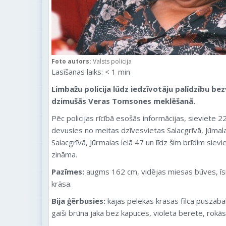
Foto autors:
Valsts policija
Lasīšanas laiks:
< 1
min
Limbažu policija lūdz iedzīvotāju palīdzību b
dzimušās Veras Tomsones meklēšanā.
Pēc policijas rīcībā esošās informācijas, sieviete 
devusies no meitas dzīvesvietas Salacgrīvā, Jūmala
Salacgrīvā, Jūrmalas ielā 47 un līdz šim brīdim siev
zināma.
Pazīmes:
augms 162 cm, vidējas miesas būves, īsi, 
krāsa.
Bija ģērbusies:
kājās pelēkas krāsas filca puszāba
gaiši brūna jaka bez kapuces, violeta berete, rokās 