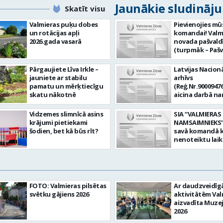
Jaunākie sludināj
Skatīt visu
Valmieras puķu dobes
Pievienojies mū
un rotācijas apļi
komandai! Valm
2026.gada vasarā
novada pašvald
(turpmāk – Pašv
aicina darbā
Informācijas te
Pārgaujiete Līva Irkle –
Latvijas Nacionā
centra (ITC) inf
jauniete ar stabilu
arhīvs
tehnoloģiju
pamatu un mērķtiecīgu
(Reģ.Nr.90009476
administratoru/
skatu nākotnē
aicina darbā n
nenoteiktu laik
pārzini (uz nen
vieta: Rūjienas 
laiku) Valmieras
Vidzemes slimnīcā asins
SIA “VALMIERAS
Naukšēnu apvi
valsts arhīvā Mēs
krājumi pietiekami
NAMSAIMNIEKS” 
teritorijās Ja Tev
Valmieras zonāl
šodien, bet kā būs rīt?
savā komandā k
vēlme: nodrošin
arhīvā uzkrājam
nenoteiktu lai
informācijas un
uzskaitām, sag
SPECIALIZĒTĀ
komunikācijas
darām pieejam
AUTOMOBIĻA V
tehnoloģijām (
popularizējam 
Galvenie amata
IKT) saistīto p
dokumentāro
pienākumi: vadī
pieteikumu pār
mantojumu. M
apkalpot specia
un operatīvu ri
FOTO: Valmieras pilsētas
Ar daudzveidī
pārraudzībā un
(arī kravas) aut
nodrošināt
svētku gājiens 2026
aktivitātēm Val
zonā ietilpst Va
uzturēt uzticē
datortehnikas l
aizvadīta Muze
Valkas, Smilten
automobili teh
atbalstu un ar 
2026
Limbažu novadi
kārtībā. veikt v
saistīto
savai komandai