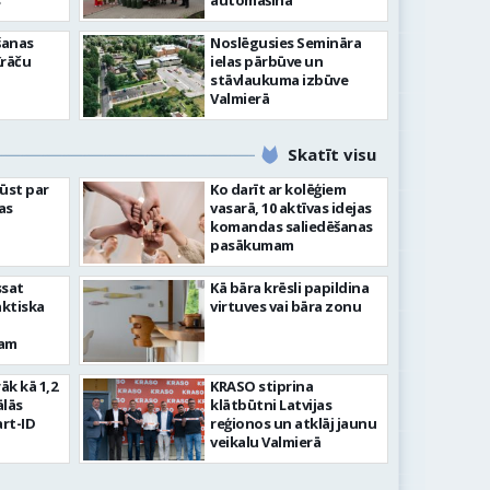
”
automašīna
šanas
Noslēgusies Semināra
Krāču
ielas pārbūve un
stāvlaukuma izbūve
Valmierā
Skatīt visu
ļūst par
Ko darīt ar kolēģiem
as
vasarā, 10 aktīvas idejas
komandas saliedēšanas
pasākumam
ssat
Kā bāra krēsli papildina
aktiska
virtuves vai bāra zonu
kam
rāk kā 1,2
KRASO stiprina
ālās
klātbūtni Latvijas
rt-ID
reģionos un atklāj jaunu
veikalu Valmierā