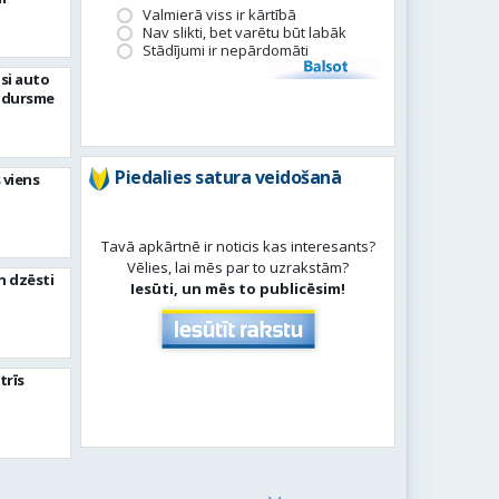
Valmierā viss ir kārtībā
Nav slikti, bet varētu būt labāk
Stādījumi ir nepārdomāti
Balsot
si auto
adursme
Piedalies satura veidošanā
 viens
Tavā apkārtnē ir noticis kas interesants?
Vēlies, lai mēs par to uzrakstām?
n dzēsti
Iesūti, un mēs to publicēsim!
trīs