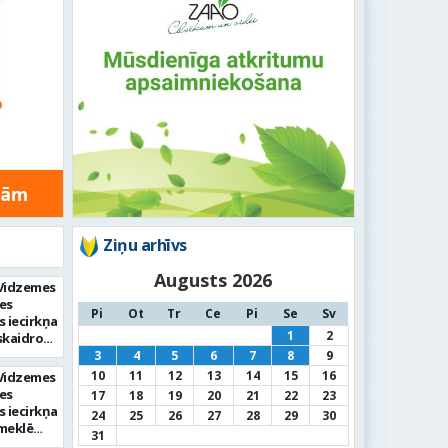
Ziņu arhīvs
Augusts 2026
s Vidzemes
es
Pi
Ot
Tr
Ce
Pi
Se
Sv
 iecirkņa
1
2
skaidro
ās
3
4
5
6
7
8
9
tāti
10
11
12
13
14
15
16
s Vidzemes
es
17
18
19
20
21
22
23
 iecirkņa
24
25
26
27
28
29
30
meklē
31
būtnē