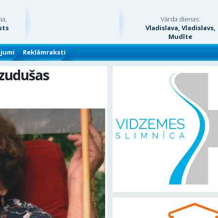
na,
Vārda dienas:
sts
Vladislava, Vladislavs,
Mudīte
ājumi
Reklāmraksti
azudušas