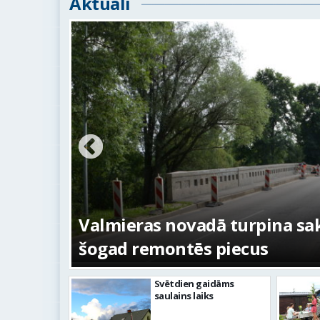
Aktuāli
ežojumi
s
Valmieras novadā turpina sakā
šogad remontēs piecus
Svētdien gaidāms
saulains laiks