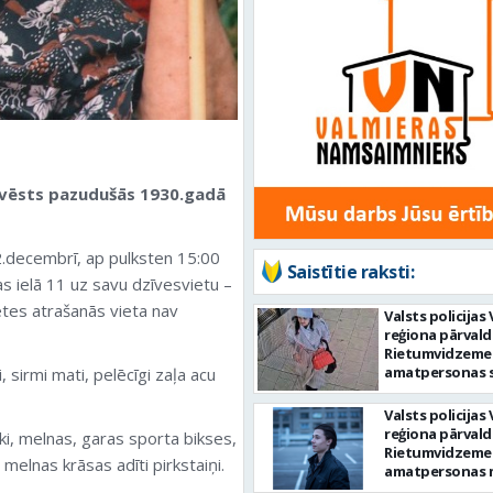
ezvēsts pazudušās 1930.gadā
22.decembrī, ap pulksten 15:00
Saistītie raksti:
s ielā 11 uz savu dzīvesvietu –
ietes atrašanās vieta nav
Valsts policija
reģiona pārvald
Rietumvidzemes
amatpersonas 
sirmi mati, pelēcīgi zaļa acu
attēlos redzam
personas identi
Valsts policija
reģiona pārvald
ki, melnas, garas sporta bikses,
Rietumvidzemes
melnas krāsas adīti pirkstaiņi.
amatpersonas 
bezvēsts prom