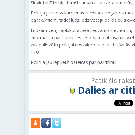
Sievietei līdzi bija tumši sarkanas ar rakstiem krās
Policija jau no vakardienas turpina sirmgalves mekl
panākumiem, tādēļ lūdz iedzīvotāju palīdzību siev
Lūdzam vērīgi aplūkot attēlā redzamo sievieti un, ja
informācija par sievietes iespējamo atrašanās vietu
kas palīdzētu policijai noskaidrot viņas atrašanās v
110.
Policija jau iepriekš pateicas par palīdzību!
Patīk šis raks
Dalies ar ci