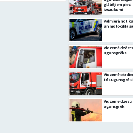
glābējiem pieci
izsaukumi
Valmierā notiku
un motocikla s
Vidzemē dzēsts
ugunsgrēks
Vidzemē otrdie
trīs ugunsgrēki
Vidzemē dzēsti 
ugunsgrēki