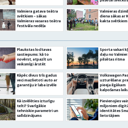
pilsētai svētkos
Valmiera gatava teātra
Valmieras dzim
svētkiem – sākas
diena sākas ar 
Valmieras vasaras teātra
kakta svētkiem
festivāla nedēļa
Plaukstas locītavas
Sporta vakari k
sastiepums: kā to
daļu no Valmier
novērst, atpazīt un
pilsētas ritma
veiksmīgi ārstēt
Kāpēc divus trīs gadus
Volkswagen Pa
veci mazlietoti auto ar
uzturēšana: pr
garantiju ir laba izvēle
pieeja ilgākam
kalpošanas lai
Kā izvēlēties izturīgu
Pievienojies vai
telti? Svarīgākie
miljoniem digit
tehniskie parametri un
identitātes Sma
salīdzinājums
lietotājiem