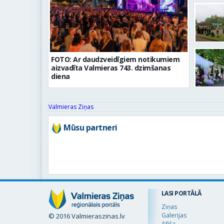
FOTO: Ar daudzveidīgiem notikumiem
aizvadīta Valmieras 743. dzimšanas
diena
Valmieras Ziņas
Mūsu partneri
LASI PORTĀLĀ
Ziņas
Galerijas
© 2016 Valmieraszinas.lv
Afiša