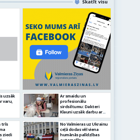
Skatīt visu
līdz laikmetīgās kultūras
is uzsāk
Ar smaidu un
FOTO: 
r varu,
profesionālu
tīsies “Kurtuve”
aizvadī
sirdsiltumu: Dakteri
Klauni uzsāk darbu ar
senioriem Vidzemes
slimnīcā
trīs
No Valmieras uz Ukrainu
āma
ceļā dodas vēl viena
s ziedi
humānās palīdzības