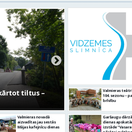
rtot tiltus –
No pagaidu teātra 
Valmieras teātr
104. sezonu – pa
centram – kā attīs
brīvību
Valmieras novadā
Garšaugu dārzā 
aizvadītas jau sestās
dienas apskat
Mājas kafejnīcu dienas
izstāde “Vasara