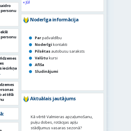
« Jūl
eļinski
skaidro
 personu
Noderīga informācija
meklē
 personu
Par
pašvaldību
Noderīgi
kontakti
Pilsētas
autobusu saraksts
Valūtu
kursi
s Vidzemes
es
Afiša
 iecirkņa
Sludinājumi
 ietvaros
lā
idzemes
ersonas
o attēlā
Aktuālais jautājums
nu
ā:
Kā vērtē Valmieras apzaļumošanu,
puķu dobes, rotācijas apļu
stādījumus vasaras sezonā?
m