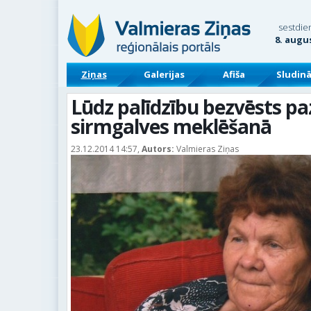
sestdie
8. augu
Ziņas
Galerijas
Afiša
Sludin
Lūdz palīdzību bezvēsts p
sirmgalves meklēšanā
23.12.2014 14:57,
Autors:
Valmieras Ziņas