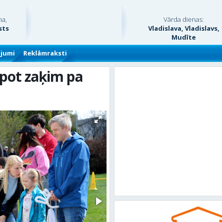
na,
Vārda dienas:
sts
Vladislava, Vladislavs,
Mudīte
ājumi
Reklāmraksti
ilpot zaķim pa