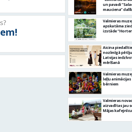
un pavadi “Sala
mauciena” dalī
ceļā uz jūru!
ts?
Valmieras muze
apskatāma zie
tiem!
izstāde “Horten
Aicina piedalīti
nozīmīgā pētīj
Latvijas iedzīvo
mērīšanā
Valmieras muze
leļļu animācijas
bērniem
Valmieras nova
aizvadītas jau 
Mājas kafejnīcu