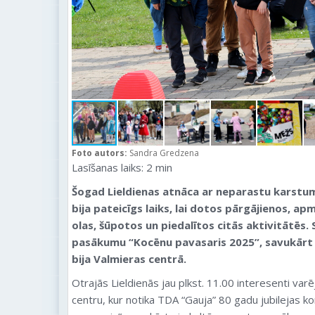
Foto autors:
Sandra Gredzena
Lasīšanas laiks:
2
min
Šogad Lieldienas atnāca ar neparastu karstum
bija pateicīgs laiks, lai dotos pārgājienos, ap
olas, šūpotos un piedalītos citās aktivitātēs.
pasākumu “Kocēnu pavasaris 2025”, savukārt p
bija Valmieras centrā.
Otrajās Lieldienās jau plkst. 11.00 interesenti var
centru, kur notika TDA “Gauja” 80 gadu jubilejas 