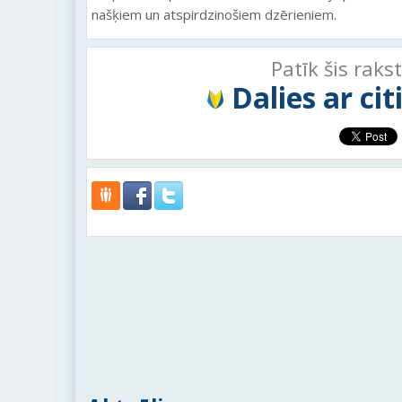
našķiem un atspirdzinošiem dzērieniem.
Patīk šis raks
Dalies ar ci