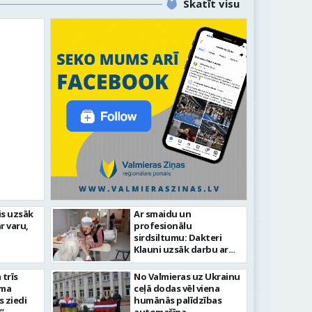
Skatīt visu
līdz laikmetīgās kultūras
is uzsāk
Ar smaidu un
FOTO: 
r varu,
profesionālu
tīsies “Kurtuve”
aizvadī
sirdsiltumu: Dakteri
Klauni uzsāk darbu ar
senioriem Vidzemes
slimnīcā
trīs
No Valmieras uz Ukrainu
āma
ceļā dodas vēl viena
s ziedi
humānās palīdzības