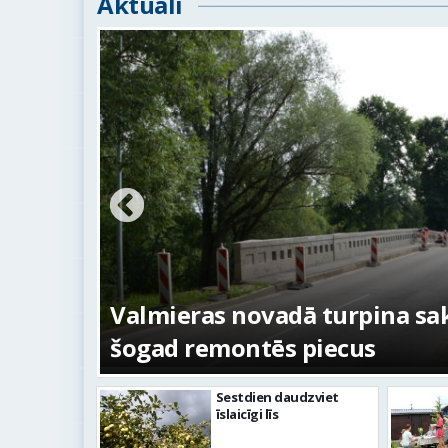
Aktuāli
ežojumi
s
Valmieras novadā turpina sakā
šogad remontēs piecus
Sestdien daudzviet
īslaicīgi līs