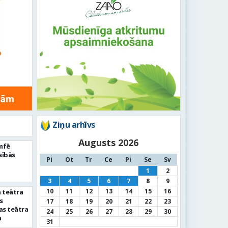
Ziņu arhīvs
Augusts 2026
umfē
sībās
Pi
Ot
Tr
Ce
Pi
Se
Sv
1
2
3
4
5
6
7
8
9
10
11
12
13
14
15
16
 teātra
s
17
18
19
20
21
22
23
as teātra
24
25
26
27
28
29
30
a
31