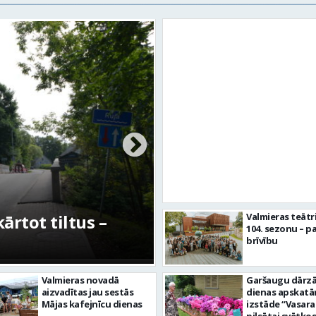
rtot tiltus –
No pagaidu teātra 
Valmieras teātr
104. sezonu – pa
centram – kā attīs
brīvību
Valmieras novadā
Garšaugu dārzā 
aizvadītas jau sestās
dienas apskat
Mājas kafejnīcu dienas
izstāde “Vasara