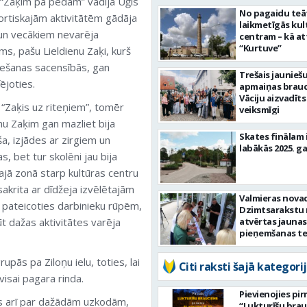
 “Zaķim pa pēdām” vadīja Uģis
No pagaidu teāt
portiskajām aktivitātēm gādāja
laikmetīgās kul
 un vecākiem nevarēja
centram – kā att
“Kurtuve”
ms, pašu Lieldienu Zaķi, kurš
riešanas sacensībās, gan
Trešais jaunieš
ējoties.
apmaiņas brauc
Vāciju aizvadīts
 “Zaķis uz riteņiem”, tomēr
veiksmīgi
nu Zaķim gan mazliet bija
Skates finālam 
ša, izjādes ar zirgiem un
labākās 2025. g
, bet tur skolēni jau bija
ļajā zonā starp kultūras centru
sakrita ar dīdžeja izvēlētajām
Valmieras nova
t, pateicoties darbinieku rūpēm,
Dzimtsarakstu
ūt dažas aktivitātes varēja
atvērtas jaunas
pieņemšanas te
upās pa Ziloņu ielu, toties, lai
Citi raksti šajā kategorij
visai pagara rinda.
Pievienojies pi
ts arī par dažādām uzkodām,
“Lukturīšu bra