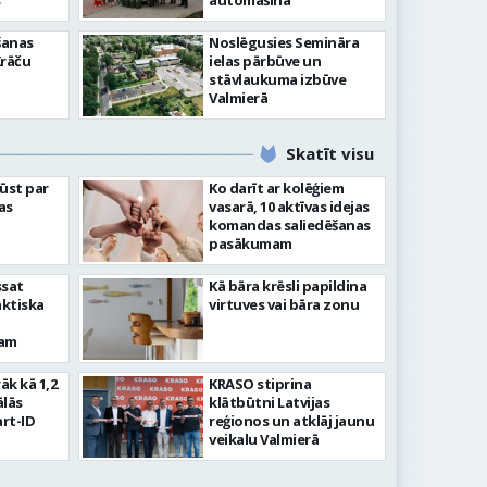
”
automašīna
šanas
Noslēgusies Semināra
Krāču
ielas pārbūve un
stāvlaukuma izbūve
Valmierā
Skatīt visu
ļūst par
Ko darīt ar kolēģiem
as
vasarā, 10 aktīvas idejas
komandas saliedēšanas
pasākumam
ssat
Kā bāra krēsli papildina
aktiska
virtuves vai bāra zonu
kam
rāk kā 1,2
KRASO stiprina
ālās
klātbūtni Latvijas
rt-ID
reģionos un atklāj jaunu
veikalu Valmierā