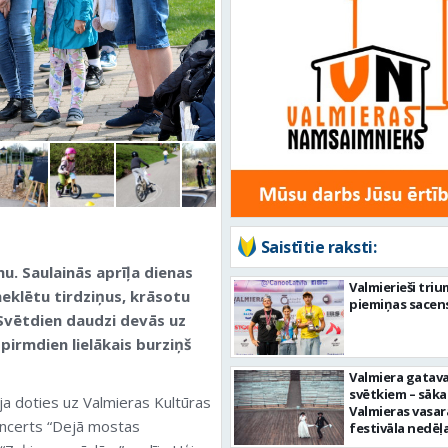
Saistītie raksti:
u. Saulainās aprīļa dienas
Valmierieši tri
meklētu tirdziņus, krāsotu
piemiņas sacen
 Svētdien daudzi devās uz
irmdien lielākais burziņš
Valmiera gatava
svētkiem – sāka
ēja doties uz Valmieras Kultūras
Valmieras vasar
koncerts “Dejā mostas
festivāla nedēļ