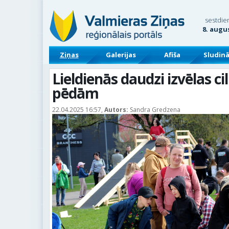
sestdie
8. augu
Ziņas
Galerijas
Afiša
Sludin
Lieldienās daudzi izvēlas c
pēdām
22.04.2025 16:57,
Autors:
Sandra Gredzena