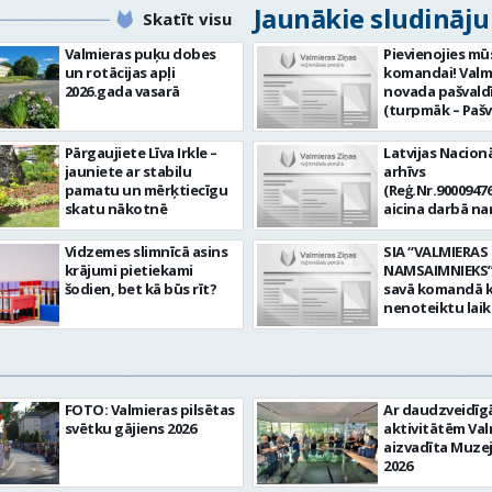
Jaunākie sludināj
Skatīt visu
Valmieras puķu dobes
Pievienojies mū
un rotācijas apļi
komandai! Valm
2026.gada vasarā
novada pašvald
(turpmāk – Pašv
aicina darbā
Informācijas te
Pārgaujiete Līva Irkle –
Latvijas Nacionā
centra (ITC) inf
jauniete ar stabilu
arhīvs
tehnoloģiju
pamatu un mērķtiecīgu
(Reģ.Nr.90009476
administratoru/
skatu nākotnē
aicina darbā n
nenoteiktu laik
pārzini (uz nen
vieta: Rūjienas 
laiku) Valmieras
Vidzemes slimnīcā asins
SIA “VALMIERAS
Naukšēnu apvi
valsts arhīvā Mēs
krājumi pietiekami
NAMSAIMNIEKS” 
teritorijās Ja Tev
Valmieras zonāl
šodien, bet kā būs rīt?
savā komandā k
vēlme: nodrošin
arhīvā uzkrājam
nenoteiktu lai
informācijas un
uzskaitām, sag
SPECIALIZĒTĀ
komunikācijas
darām pieejam
AUTOMOBIĻA V
tehnoloģijām (
popularizējam 
Galvenie amata
IKT) saistīto p
dokumentāro
pienākumi: vadī
pieteikumu pār
mantojumu. M
apkalpot specia
un operatīvu ri
FOTO: Valmieras pilsētas
Ar daudzveidī
pārraudzībā un
(arī kravas) aut
nodrošināt
svētku gājiens 2026
aktivitātēm Val
zonā ietilpst Va
uzturēt uzticē
datortehnikas l
aizvadīta Muze
Valkas, Smilten
automobili teh
atbalstu un ar 
2026
Limbažu novadi
kārtībā. veikt v
saistīto
savai komandai