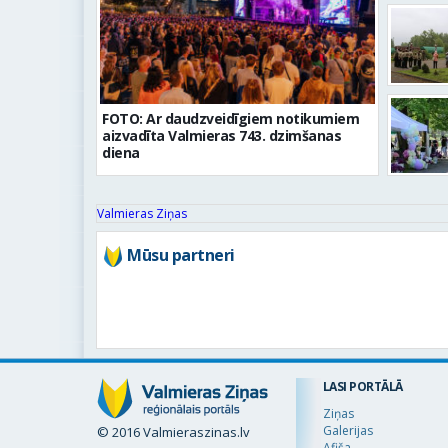
FOTO: Ar daudzveidīgiem notikumiem
aizvadīta Valmieras 743. dzimšanas
diena
Valmieras Ziņas
Mūsu partneri
LASI PORTĀLĀ
Ziņas
Galerijas
© 2016 Valmieraszinas.lv
Afiša