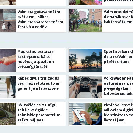
pilsētai svētkos
Valmiera gatava teātra
Valmieras dzim
svētkiem – sākas
diena sākas ar 
Valmieras vasaras teātra
kakta svētkiem
festivāla nedēļa
Plaukstas locītavas
Sporta vakari k
sastiepums: kā to
daļu no Valmier
novērst, atpazīt un
pilsētas ritma
veiksmīgi ārstēt
Kāpēc divus trīs gadus
Volkswagen Pa
veci mazlietoti auto ar
uzturēšana: pr
garantiju ir laba izvēle
pieeja ilgākam
kalpošanas lai
Kā izvēlēties izturīgu
Pievienojies vai
telti? Svarīgākie
miljoniem digit
tehniskie parametri un
identitātes Sma
salīdzinājums
lietotājiem