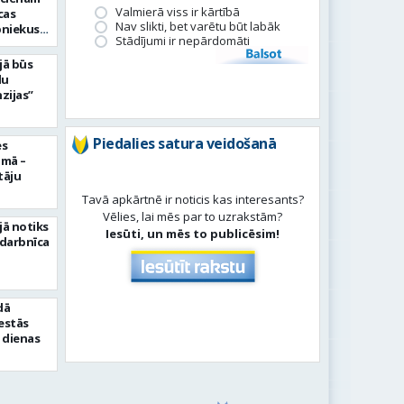
Valmierā viss ir kārtībā
cas
Nav slikti, bet varētu būt labāk
bniekus
Stādījumi ir nepārdomāti
Balsot
jā būs
du
zijas”
Piedalies satura veidošanā
es
umā –
tāju
Tavā apkārtnē ir noticis kas interesants?
Vēlies, lai mēs par to uzrakstām?
jā notiks
Iesūti, un mēs to publicēsim!
 darbnīca
dā
sestās
 dienas