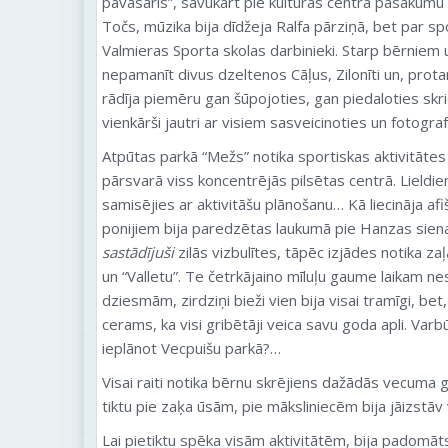
pavasaris”, savukārt pie kultūras centra pasākumu
Točs, mūzika bija dīdžeja Ralfa pārziņā, bet par s
Valmieras Sporta skolas darbinieki. Starp bērniem
nepamanīt divus dzeltenos Cāļus, Zilonīti un, prota
rādīja piemēru gan šūpojoties, gan piedaloties sk
vienkārši jautri ar visiem sasveicinoties un fotograf
Atpūtas parkā “Mežs” notika sportiskas aktivitātes
pārsvarā viss koncentrējās pilsētas centrā. Lieldie
samisējies ar aktivitāšu plānošanu… Kā liecināja afi
ponijiem bija paredzētas laukumā pie Hanzas sienas
sastādījuši
zilās vizbulītes, tāpēc izjādes notika za
un “Valletu”. Te četrkājaino mīluļu gaume laikam ne
dziesmām, zirdziņi bieži vien bija visai tramīgi, be
cerams, ka visi gribētāji veica savu goda apli. Varb
ieplānot Vecpuišu parkā?…
Visai raiti notika bērnu skrējiens dažādās vecuma gr
tiktu pie zaķa ūsām, pie māksliniecēm bija jāizstāv 
Lai pietiktu spēka visām aktivitātēm, bija padomā