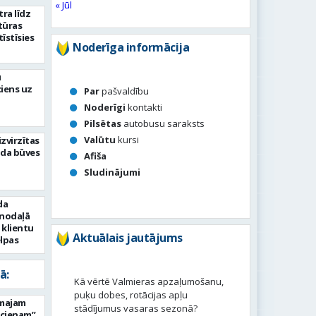
« Jūl
ra līdz
tūras
īstīsies
Noderīga informācija
u
iens uz
Par
pašvaldību
Noderīgi
kontakti
Pilsētas
autobusu saraksts
Valūtu
kursi
izvirzītas
ada būves
Afiša
Sludinājumi
da
 nodaļā
 klientu
Aktuālais jautājums
lpas
ā:
Kā vērtē Valmieras apzaļumošanu,
puķu dobes, rotācijas apļu
rmajam
stādījumus vasaras sezonā?
ucienam”