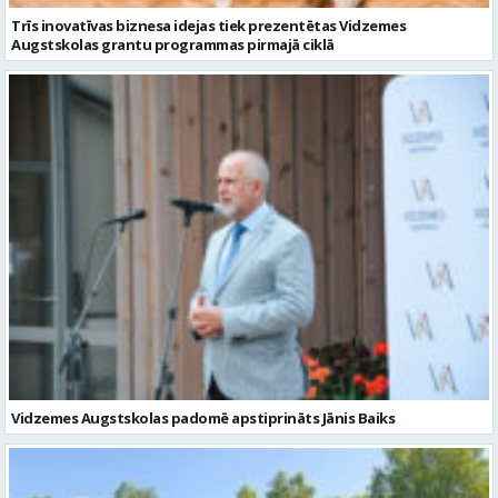
Trīs inovatīvas biznesa idejas tiek prezentētas Vidzemes
Augstskolas grantu programmas pirmajā ciklā
Vidzemes Augstskolas padomē apstiprināts Jānis Baiks