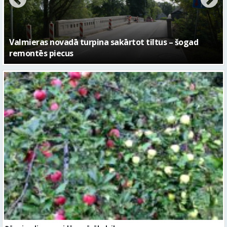
No pagaidu teātra līdz laikmetīgās kultūras centram
– kā attīstīsies “Kurtuve”