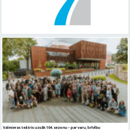
Valmieras teātris uzsāk 104. sezonu – par varu, brīvību