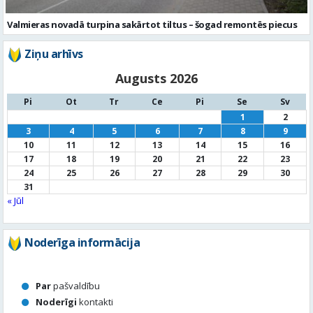
Valmieras novadā turpina sakārtot tiltus – šogad remontēs piecus
Ziņu arhīvs
Augusts 2026
Pi
Ot
Tr
Ce
Pi
Se
Sv
1
2
3
4
5
6
7
8
9
10
11
12
13
14
15
16
17
18
19
20
21
22
23
24
25
26
27
28
29
30
31
« Jūl
Noderīga informācija
Par
pašvaldību
Noderīgi
kontakti