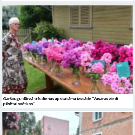
Garšaugu dārzā trīs dienas apskatāma izstāde “Vasaras ziedi
pilsētai svētkos”