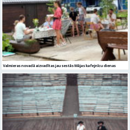
Valmieras novadā aizvadītas jau sestās Mājas kafejnīcu dienas