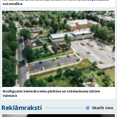
automašīna
Noslēgusies Semināra ielas pārbūve un stāvlaukuma izbūve
Valmierā
Reklāmraksti
Skatīt visu