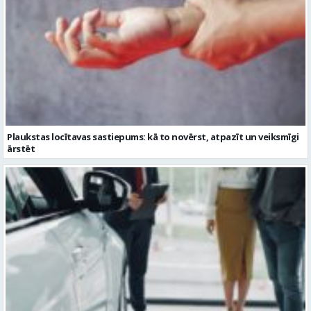
Plaukstas locītavas sastiepums: kā to novērst, atpazīt un veiksmīgi
ārstēt