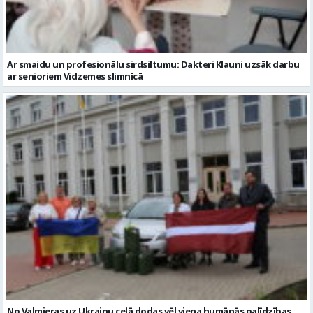
Ar smaidu un profesionālu sirdsiltumu: Dakteri Klauni uzsāk darbu
ar senioriem Vidzemes slimnīcā
No Valmieras uz Ukrainu ceļā dodas vēl viena humānās palīdzības