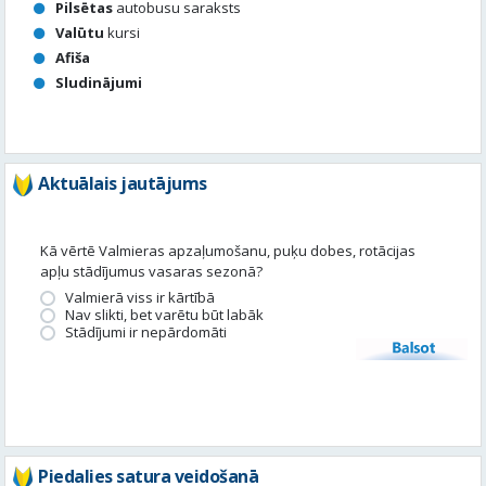
Pilsētas
autobusu saraksts
Valūtu
kursi
Afiša
Sludinājumi
Aktuālais jautājums
Kā vērtē Valmieras apzaļumošanu, puķu dobes, rotācijas
apļu stādījumus vasaras sezonā?
Valmierā viss ir kārtībā
Nav slikti, bet varētu būt labāk
Stādījumi ir nepārdomāti
Balsot
Piedalies satura veidošanā