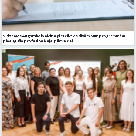
Vidzemes Augstskola aicina pieteikties divām MIIP programmām
pieaugušo profesionālajai pilnveidei