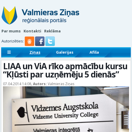
Par mums
Kontakti
Reklāma
Autorizēties:
Ziņas
Galerijas
Afiša
Sludinājumi
Reklāmraksti
LIAA un ViA rīko apmācību kursu
“Kļūsti par uzņēmēju 5 dienās”
07.04.2014 14:08,
Autors:
Valmieras Ziņas