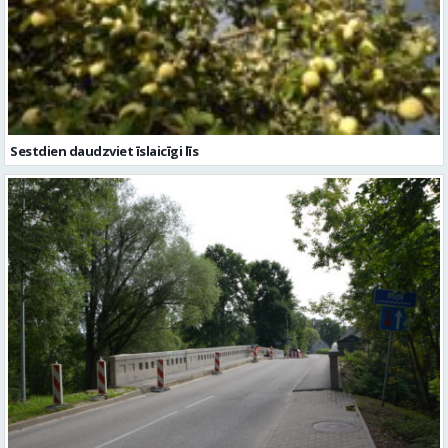
Sestdien daudzviet īslaicīgi līs