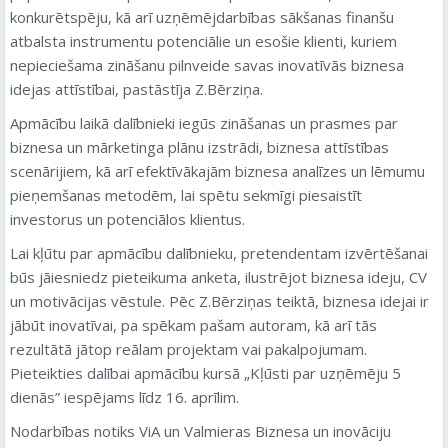
konkurētspēju, kā arī uzņēmējdarbības sākšanas finanšu
atbalsta instrumentu potenciālie un esošie klienti, kuriem
nepieciešama zināšanu pilnveide savas inovatīvās biznesa
idejas attīstībai, pastāstīja Z.Bērziņa.
Apmācību laikā dalībnieki iegūs zināšanas un prasmes par
biznesa un mārketinga plānu izstrādi, biznesa attīstības
scenārijiem, kā arī efektīvākajām biznesa analīzes un lēmumu
pieņemšanas metodēm, lai spētu sekmīgi piesaistīt
investorus un potenciālos klientus.
Lai kļūtu par apmācību dalībnieku, pretendentam izvērtēšanai
būs jāiesniedz pieteikuma anketa, ilustrējot biznesa ideju, CV
un motivācijas vēstule. Pēc Z.Bērziņas teiktā, biznesa idejai ir
jābūt inovatīvai, pa spēkam pašam autoram, kā arī tās
rezultātā jātop reālam projektam vai pakalpojumam.
Pieteikties dalībai apmācību kursā „Kļūsti par uzņēmēju 5
dienās” iespējams līdz 16. aprīlim.
Nodarbības notiks ViA un Valmieras Biznesa un inovāciju