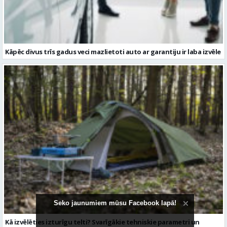
Kāpēc divus trīs gadus veci mazlietoti auto ar garantiju ir laba izvēle
Seko jaunumiem mūsu Facebook lapā!
Kā izvēlēties izturīgu telti? Svarīgākie tehniskie parametri un