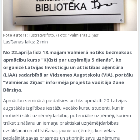
Foto autors:
Ilustratīvs foto. / Foto: "Valmieras Ziņas"
Lasīšanas laiks:
2
min
No 22.aprīļa līdz 13.maijam Valmierā notiks bezmaksas
apmācību kurss “Kļūsti par uzņēmēju 5 dienās”, ko
organizē Latvijas Investīciju un attīstības aģentūra
(LIAA) sadarbībā ar Vidzemes Augstskolu (ViA), portālu
“Valmieras Ziņas” informēja projekta vadītāja Zane
Bērziņa.
Apmācību seminārā piedalīsies un tiks apmācīti 20 Latvijas
augstākās izglītības iestāžu vecāko kursu studenti, kuri ir
motivēti sākt uzņēmējdarbību, potenciālie uzņēmēji, kuriem
trūkst zināšanu un iemaņu praktiskai uzņēmējdarbības
uzsākšanai un attīstīšanai, jaunie uzņēmēji, kuri vēlas
paplašināt savas prasmes un stiprināt savu uzņēmumu