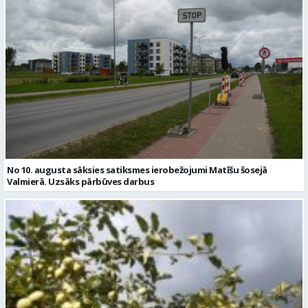
No 10. augusta sāksies satiksmes ierobežojumi Matīšu šosejā
Valmierā. Uzsāks pārbūves darbus