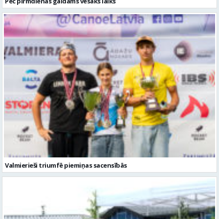
Pēc pirmdienas gaidāms vēsāks laiks
Valmierieši triumfē piemiņas sacensībās