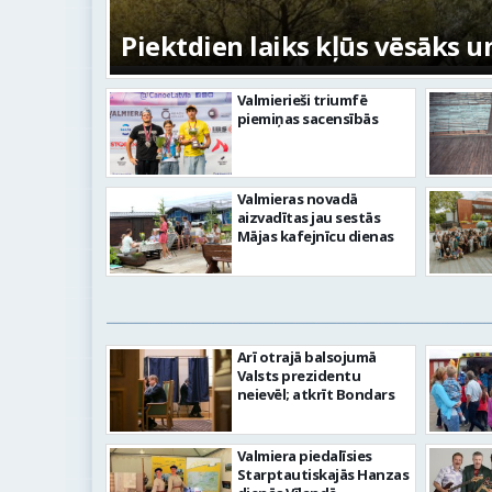
Piektdien laiks kļūs vēsāks u
Valmierieši triumfē
piemiņas sacensībās
Valmieras novadā
aizvadītas jau sestās
Mājas kafejnīcu dienas
Arī otrajā balsojumā
Valsts prezidentu
neievēl; atkrīt Bondars
Valmiera piedalīsies
Starptautiskajās Hanzas