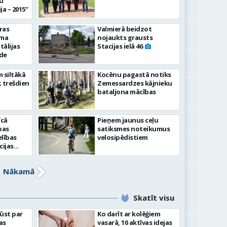
u
ja – 2015”
ras
Valmierā beidzot
āma
nojaukts grausts
tālijas
Stacijas ielā 46
āde
m siltākā
Kocēnu pagastā notiks
; trešdien
Zemessardzes kājnieku
bataljona mācības
īcā
Pieņem jaunus ceļu
pas
satiksmes noteikumus
elības
velosipēdistiem
cijas
iņas
ībnieki
Nākamā
Skatīt visu
ļūst par
Ko darīt ar kolēģiem
as
vasarā, 10 aktīvas idejas