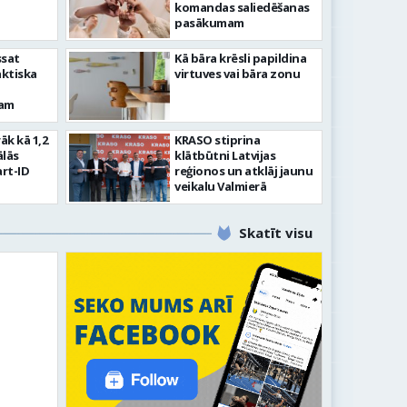
komandas saliedēšanas
pasākumam
ssat
Kā bāra krēsli papildina
aktiska
virtuves vai bāra zonu
kam
rāk kā 1,2
KRASO stiprina
ālās
klātbūtni Latvijas
rt-ID
reģionos un atklāj jaunu
veikalu Valmierā
Skatīt visu