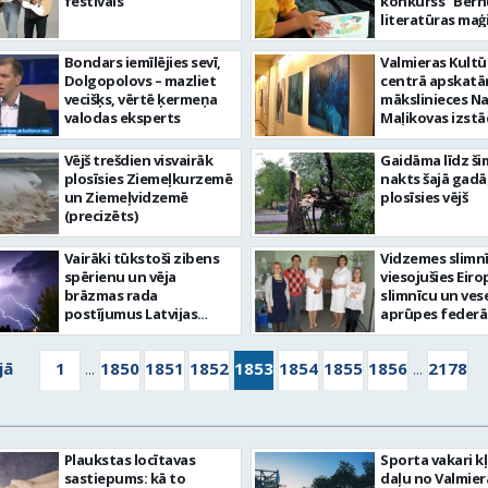
festivāls”
konkurss “Bērn
literatūras maģi
Bondars iemīlējies sevī,
Valmieras Kultū
Dolgopolovs – mazliet
centrā apskat
vecišķs, vērtē ķermeņa
mākslinieces Na
valodas eksperts
Maļikovas izst
Vējš trešdien visvairāk
Gaidāma līdz ši
plosīsies Ziemeļkurzemē
nakts šajā gadā
un Ziemeļvidzemē
plosīsies vējš
(precizēts)
Vairāki tūkstoši zibens
Vidzemes slimn
spērienu un vēja
viesojušies Eiro
brāzmas rada
slimnīcu un ves
postījumus Latvijas
aprūpes federā
austrumu novados
pieredzes apma
programmas dal
jā
1
1850
1851
1852
1853
1854
1855
1856
2178
...
...
Plaukstas locītavas
Sporta vakari k
sastiepums: kā to
daļu no Valmier