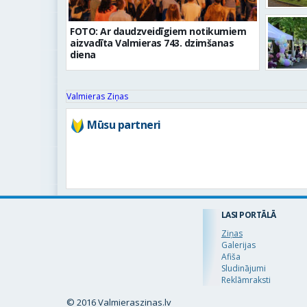
FOTO: Ar daudzveidīgiem notikumiem
aizvadīta Valmieras 743. dzimšanas
diena
Valmieras Ziņas
Mūsu partneri
LASI PORTĀLĀ
Ziņas
Galerijas
Afiša
Sludinājumi
Reklāmraksti
© 2016 Valmieraszinas.lv