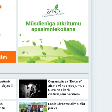
zņēmēji
Organizācija “Rotary”
 idejas
aicina vākt ziedojumus
Ukrainas karā
cietušajiem bērniem
no
Labiekārtots Olimpiešu
antu
parks