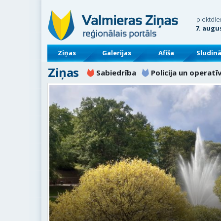
piektdie
7. augu
Ziņas
Galerijas
Afiša
Sludin
Ziņas
Sabiedrība
Policija un operatī