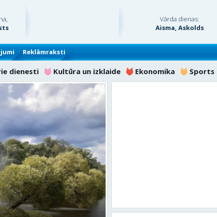
na,
Vārda dienas:
sts
Aisma, Askolds
ājumi
Reklāmraksti
vie dienesti
Kultūra un izklaide
Ekonomika
Sports