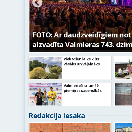
ūras
FOTO: Ar daudzveidīgiem no
aizvadīta Valmieras 743. dzi
Piektdien laiks kļūs
vēsāks un vējaināks
Valmierieši triumfē
piemiņas sacensībās
Redakcija iesaka