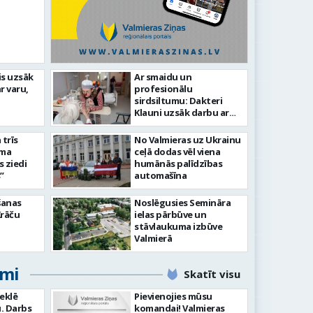
is uzsāk
Ar smaidu un
Valmier
r varu,
profesionālu
lsētas svētku gājiens 2026
infrast
sirdsiltumu: Dakteri
Klauni uzsāk darbu ar
senioriem Vidzemes
slimnīcā
trīs
No Valmieras uz Ukrainu
āma
ceļā dodas vēl viena
s ziedi
humānās palīdzības
”
automašīna
šanas
Noslēgusies Semināra
Krāču
ielas pārbūve un
stāvlaukuma izbūve
Valmierā
umi
Skatīt visu
meklē
Pievienojies mūsu
. Darbs
komandai! Valmieras