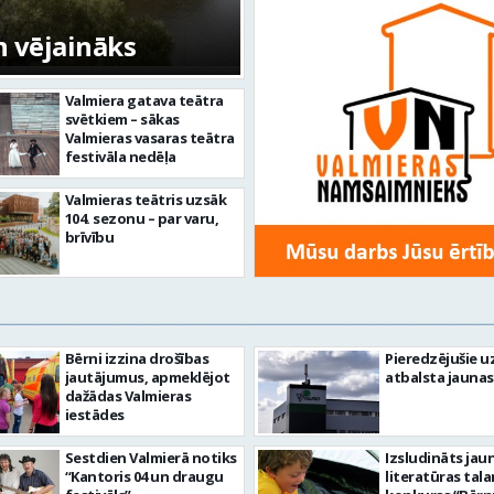
n vējaināks
Valmiera gatava teātra
svētkiem – sākas
Valmieras vasaras teātra
festivāla nedēļa
Valmieras teātris uzsāk
104. sezonu – par varu,
brīvību
Bērni izzina drošības
Pieredzējušie u
jautājumus, apmeklējot
atbalsta jaunas
dažādas Valmieras
iestādes
Sestdien Valmierā notiks
Izsludināts jau
“Kantoris 04 un draugu
literatūras tal