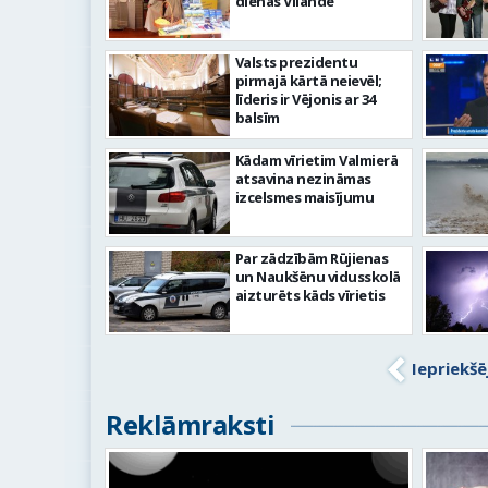
dienās Vīlandē
Valsts prezidentu
pirmajā kārtā neievēl;
līderis ir Vējonis ar 34
balsīm
Kādam vīrietim Valmierā
atsavina nezināmas
izcelsmes maisījumu
Par zādzībām Rūjienas
un Naukšēnu vidusskolā
aizturēts kāds vīrietis
Iepriekšē
Reklāmraksti