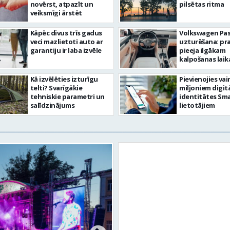
novērst, atpazīt un
pilsētas ritma
veiksmīgi ārstēt
Kāpēc divus trīs gadus
Volkswagen Pa
veci mazlietoti auto ar
uzturēšana: pr
garantiju ir laba izvēle
pieeja ilgākam
kalpošanas lai
Kā izvēlēties izturīgu
Pievienojies vai
telti? Svarīgākie
miljoniem digit
tehniskie parametri un
identitātes Sma
salīdzinājums
lietotājiem