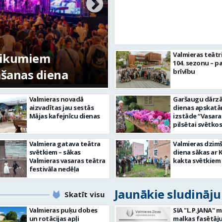
tikumiem
Valmieras teātr
104. sezonu – pa
mšanas diena
FOTO: Valmieras pi
brīvību
Valmieras novadā
Garšaugu dārzā 
aizvadītas jau sestās
dienas apskat
Mājas kafejnīcu dienas
izstāde “Vasara
pilsētai svētkos
Valmiera gatava teātra
Valmieras dzim
svētkiem – sākas
diena sākas ar 
Valmieras vasaras teātra
kakta svētkiem
festivāla nedēļa
Jaunākie sludināj
Skatīt visu
Valmieras puķu dobes
SIA "L.P.JANA" 
un rotācijas apļi
malkas fasētāju