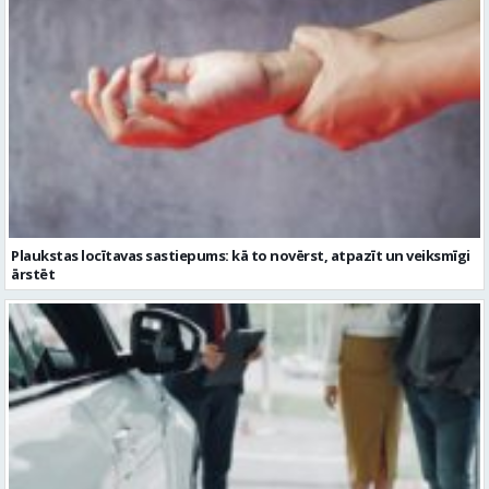
Plaukstas locītavas sastiepums: kā to novērst, atpazīt un veiksmīgi
ārstēt