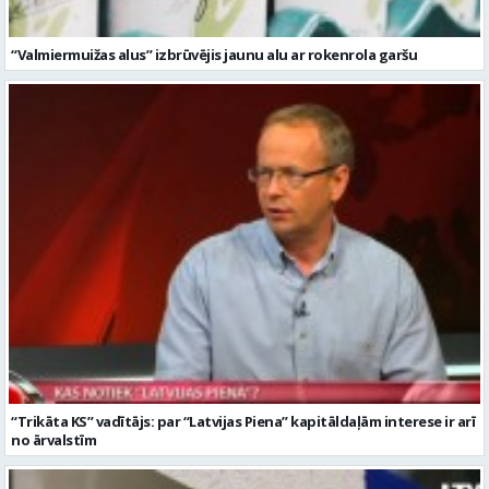
“Valmiermuižas alus” izbrūvējis jaunu alu ar rokenrola garšu
“Trikāta KS” vadītājs: par “Latvijas Piena” kapitāldaļām interese ir arī
no ārvalstīm