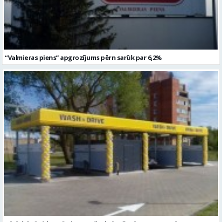
“Valmieras piens” apgrozījums pērn sarūk par 6,2%