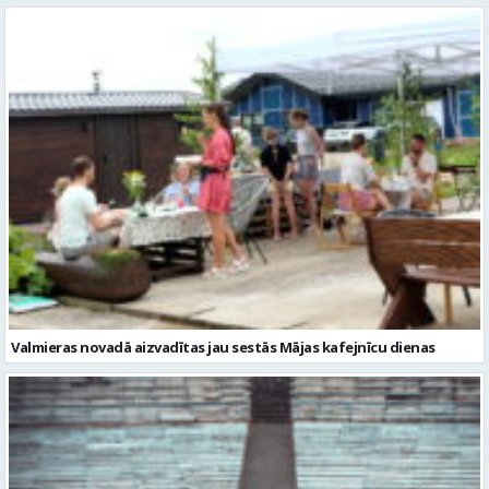
Valmieras novadā aizvadītas jau sestās Mājas kafejnīcu dienas