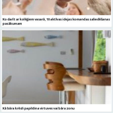
Ko darīt ar kolēģiem vasarā, 10 aktīvas idejas komandas saliedēšanas
pasākumam
Kā bāra krēsli papildina virtuves vai bāra zonu