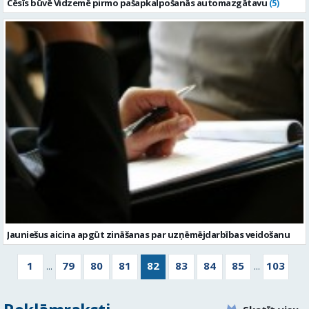
Cēsīs būvē Vidzemē pirmo pašapkalpošanās automazgātavu
(5)
Jauniešus aicina apgūt zināšanas par uzņēmējdarbības veidošanu
1
79
80
81
82
83
84
85
103
...
...