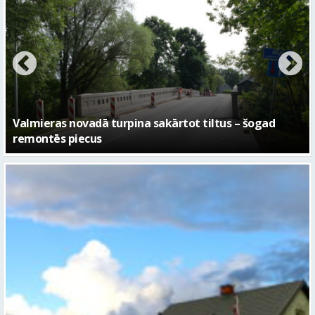
No pagaidu teātra līdz laikmetīgās kultūras centram
– kā attīstīsies “Kurtuve”