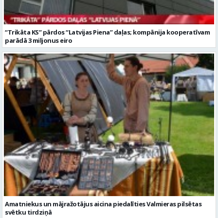
“Trikāta KS” pārdos “Latvijas Piena” daļas; kompānija kooperatīvam
parādā 3 miljonus eiro
Amatniekus un mājražotājus aicina piedalīties Valmieras pilsētas
svētku tirdziņā