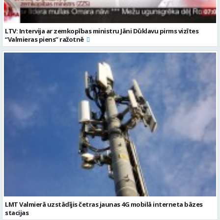
LTV: Intervija ar zemkopības ministru Jāni Dūklavu pirms vizītes
“Valmieras piens” ražotnē
LMT Valmierā uzstādījis četras jaunas 4G mobilā interneta bāzes
stacijas