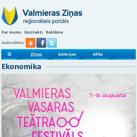
Par mums
Kontakti
Reklāma
Autorizēties:
Ziņas
Galerijas
Afiša
Ekonomika
Sludinājumi
Reklāmraksti