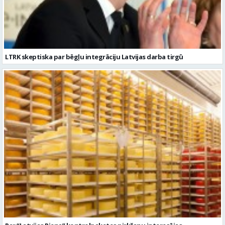
LTRK skeptiska par bēgļu integrāciju Latvijas darba tirgū