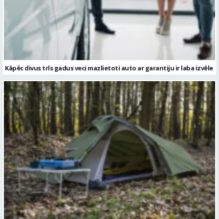
Kāpēc divus trīs gadus veci mazlietoti auto ar garantiju ir laba izvēle