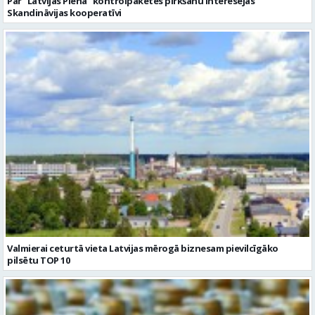
Par “Latvijas Piena” kontrolpaketes pirkšanu interesējas
Skandināvijas kooperatīvi
Valmierai ceturtā vieta Latvijas mērogā biznesam pievilcīgāko
pilsētu TOP 10