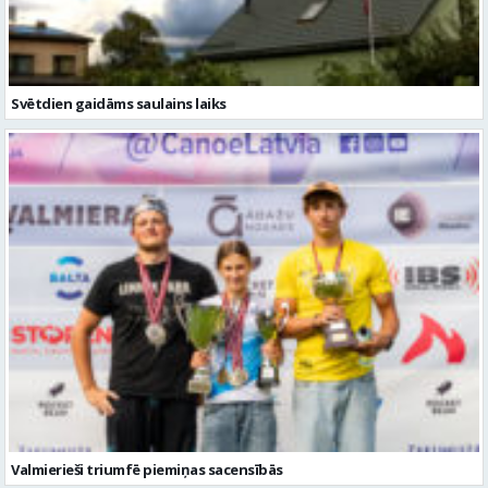
Svētdien gaidāms saulains laiks
Valmierieši triumfē piemiņas sacensībās