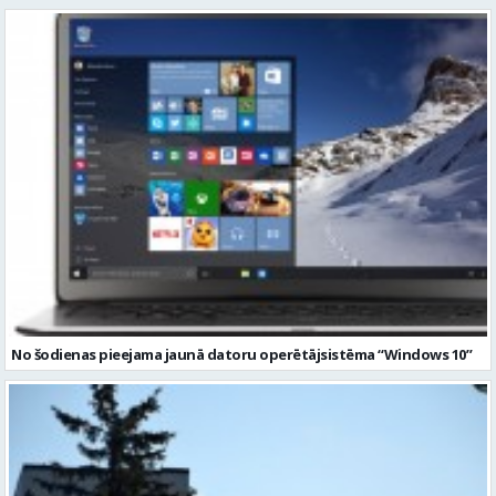
No šodienas pieejama jaunā datoru operētājsistēma “Windows 10”