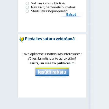
Valmierā viss ir kārtībā
Nav slikti, bet varētu būt labāk
Stādījumi ir nepārdomāti
Balsot
Piedalies satura veidošanā
Tavā apkārtnē ir noticis kas interesants?
Vēlies, lai mēs par to uzrakstām?
Iesūti, un mēs to publicēsim!