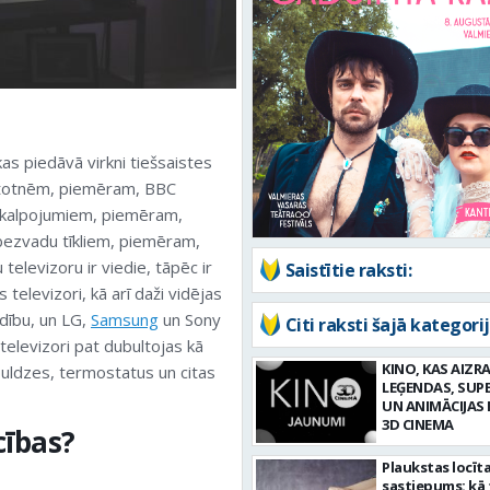
kas piedāvā virkni tiešsaistes
ietotnēm, piemēram, BBC
pakalpojumiem, piemēram,
 bezvadu tīkliem, piemēram,
televizoru ir viedie, tāpēc ir
Saistītie raksti:
televizori, kā arī daži vidējas
dību, un LG,
Samsung
un Sony
Citi raksti šajā kategorij
televizori pat dubultojas kā
KINO, KAS AIZRA
puldzes, termostatus un citas
LEĢENDAS, SUP
UN ANIMĀCIJAS 
3D CINEMA
cības?
Plaukstas locīt
sastiepums: kā 