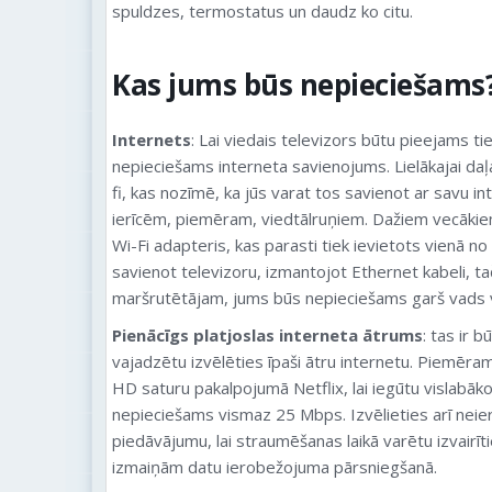
spuldzes, termostatus un daudz ko citu.
Kas jums būs nepieciešams
Internets
: Lai viedais televizors būtu pieejams ti
nepieciešams interneta savienojums. Lielākajai daļa
fi, kas nozīmē, ka jūs varat tos savienot ar savu i
ierīcēm, piemēram, viedtālruņiem. Dažiem vecāki
Wi-Fi adapteris, kas parasti tiek ievietots vienā no
savienot televizoru, izmantojot Ethernet kabeli, ta
maršrutētājam, jums būs nepieciešams garš vads va
Pienācīgs platjoslas interneta ātrums
: tas ir 
vajadzētu izvēlēties īpaši ātru internetu. Piemēram
HD saturu pakalpojumā Netflix, lai iegūtu vislabāk
nepieciešams vismaz 25 Mbps. Izvēlieties arī neie
piedāvājumu, lai straumēšanas laikā varētu izvairī
izmaiņām datu ierobežojuma pārsniegšanā.