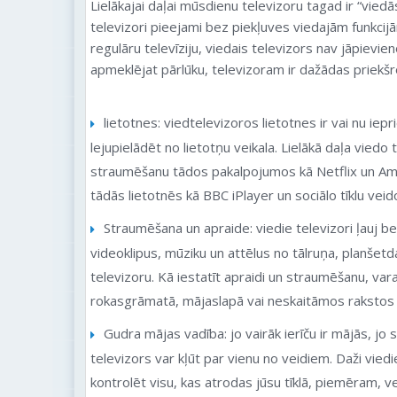
Lielākajai daļai mūsdienu televizoru tagad ir “viedās
televizori pieejami bez piekļuves viedajām funkcijā
regulāru televīziju, viedais televizors nav jāpievie
apmeklējat pārlūku, televizoram ir dažādas priekšr
lietotnes: viedtelevizoros lietotnes ir vai nu iepri
lejupielādēt no lietotņu veikala. Lielākā daļa viedo
straumēšanu tādos pakalpojumos kā Netflix un Am
tādās lietotnēs kā BBC iPlayer un sociālo tīklu ve
Straumēšana un apraide: viedie televizori ļauj 
videoklipus, mūziku un attēlus no tālruņa, planšetda
televizoru. Kā iestatīt apraidi un straumēšanu, vara
rokasgrāmatā, mājaslapā vai neskaitāmos rakstos 
Gudra mājas vadība: jo vairāk ierīču ir mājās, jo s
televizors var kļūt par vienu no veidiem. Daži vied
kontrolēt visu, kas atrodas jūsu tīklā, piemēram,