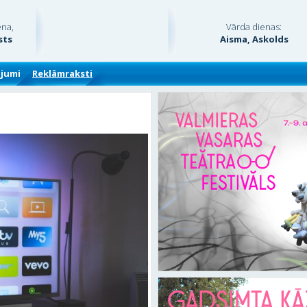
ena,
Vārda dienas:
sts
Aisma, Askolds
ājumi
Reklāmraksti