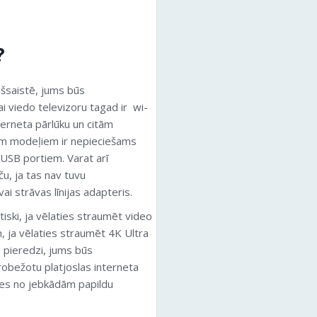
?
ešsaistē, jums būs
i viedo televizoru tagad ir wi-
nterneta pārlūku un citām
em modeļiem ir nepieciešams
 USB portiem. Varat arī
ču, ja tas nav tuvu
i strāvas līnijas adapteris.
būtiski, ja vēlaties straumēt video
, ja vēlaties straumēt 4K Ultra
o pieredzi, jums būs
robežotu platjoslas interneta
ties no jebkādām papildu