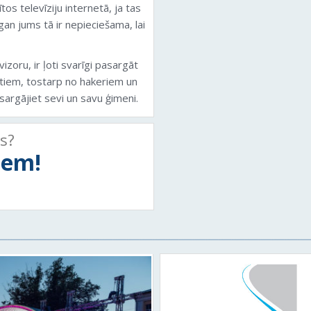
tos televīziju internetā, ja tas
 gan jums tā ir nepieciešama, lai
vizoru, ir ļoti svarīgi pasargāt
ktiem, tostarp no hakeriem un
argājiet sevi un savu ģimeni.
ts?
tiem!