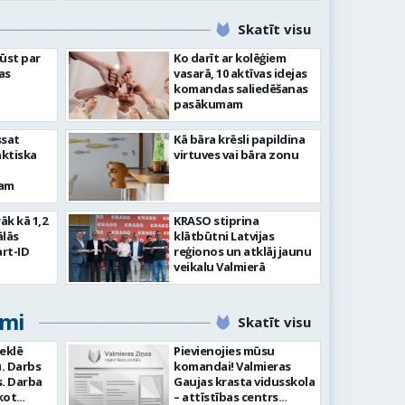
Skatīt visu
ļūst par
Ko darīt ar kolēģiem
as
vasarā, 10 aktīvas idejas
komandas saliedēšanas
pasākumam
ssat
Kā bāra krēsli papildina
aktiska
virtuves vai bāra zonu
kam
rāk kā 1,2
KRASO stiprina
ālās
klātbūtni Latvijas
rt-ID
reģionos un atklāj jaunu
veikalu Valmierā
umi
Skatīt visu
meklē
Pievienojies mūsu
. Darbs
komandai! Valmieras
ba
Gaujas krasta vidusskola
kot
– attīstības centrs