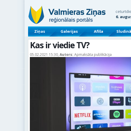
ceturtdi
6. augu
Ziņas
Galerijas
Afiša
Sludin
Kas ir viedie TV?
05.02.2021 15:30,
Autors:
Apmaksāta publikācija