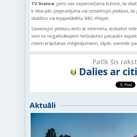
TV licence
: jums nav nepieciešama licence, lai skatī
ir tikai pēc pieprasījuma vai izmantojot piekļuvi, lai
skatītos vai lejupielādētu BBC iPlayer.
Savienojot jebkuru ierīci ar internetu, ieskaitot tele
sevi no negatīvākajiem tiešsaistes pasaules aspe
citiem krāpšanas mēģinājumiem, tāpēc vienmēr pas
Patīk šis raks
Dalies ar ci
Aktuāli