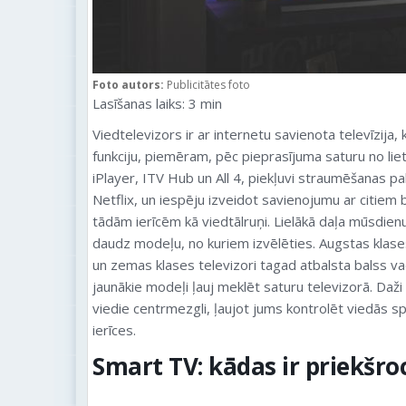
Foto autors:
Publicitātes foto
Lasīšanas laiks:
3
min
Viedtelevizors ir ar internetu savienota televīzija, 
funkciju, piemēram, pēc pieprasījuma saturu no l
iPlayer, ITV Hub un All 4, piekļuvi straumēšanas 
Netflix, un iespēju izveidot savienojumu ar citiem
tādām ierīcēm kā viedtālruņi. Lielākā daļa mūsdienu 
daudz modeļu, no kuriem izvēlēties. Augstas klases 
un zemas klases televizori tagad atbalsta balss va
jaunākie modeļi ļauj meklēt saturu televizorā. Daži 
viedie centrmezgli, ļaujot jums kontrolēt viedās s
ierīces.
Smart TV: kādas ir priekšro