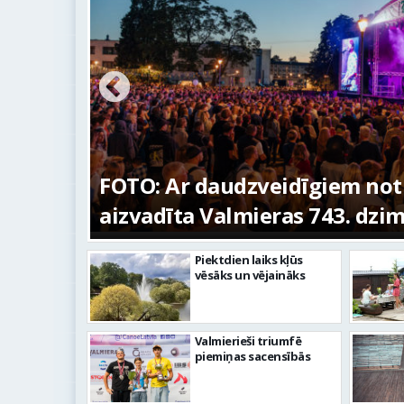
ūras
FOTO: Ar daudzveidīgiem no
aizvadīta Valmieras 743. dzi
Piektdien laiks kļūs
vēsāks un vējaināks
Valmierieši triumfē
piemiņas sacensībās