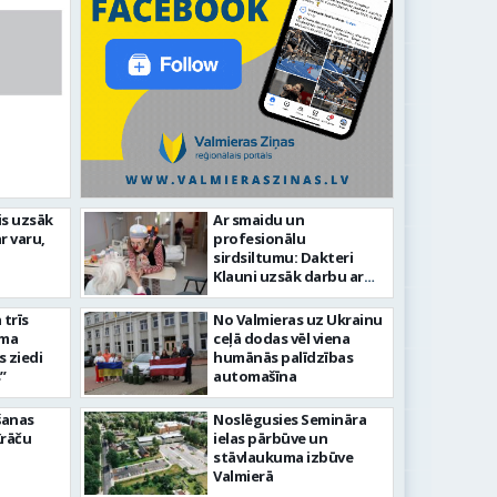
is uzsāk
Ar smaidu un
Valmier
r varu,
profesionālu
lsētas svētku gājiens 2026
infrast
sirdsiltumu: Dakteri
Klauni uzsāk darbu ar
senioriem Vidzemes
slimnīcā
trīs
No Valmieras uz Ukrainu
āma
ceļā dodas vēl viena
s ziedi
humānās palīdzības
”
automašīna
šanas
Noslēgusies Semināra
Krāču
ielas pārbūve un
stāvlaukuma izbūve
Valmierā