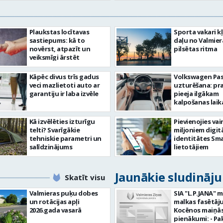
Plaukstas locītavas
Sporta vakari k
sastiepums: kā to
daļu no Valmier
novērst, atpazīt un
pilsētas ritma
veiksmīgi ārstēt
Kāpēc divus trīs gadus
Volkswagen Pa
veci mazlietoti auto ar
uzturēšana: pr
garantiju ir laba izvēle
pieeja ilgākam
kalpošanas lai
Kā izvēlēties izturīgu
Pievienojies vai
telti? Svarīgākie
miljoniem digit
tehniskie parametri un
identitātes Sma
salīdzinājums
lietotājiem
Jaunākie sludināj
Skatīt visu
Valmieras puķu dobes
SIA "L.P.JANA" 
un rotācijas apļi
malkas fasētāju
2026.gada vasarā
Kocēnos maiņās. Dar
pienākumi: - Pa