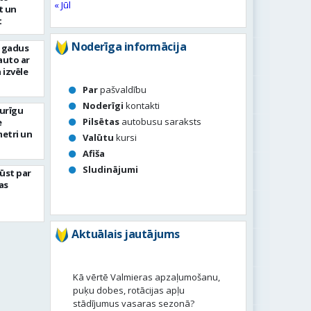
« Jūl
t un
t
Noderīga informācija
s gadus
auto ar
 izvēle
Par
pašvaldību
Noderīgi
kontakti
turīgu
Pilsētas
autobusu saraksts
e
metri un
Valūtu
kursi
Afiša
Sludinājumi
ļūst par
as
Aktuālais jautājums
Kā vērtē Valmieras apzaļumošanu,
puķu dobes, rotācijas apļu
stādījumus vasaras sezonā?