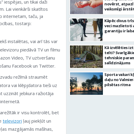
” iespējas, un tikai daži
novērst, atpazī
m. Lai vienkārši skatītos
veiksmīgi ārstē
no internetam, taču, ja
Kāpēc divus trī
ocības, tostarp:
veci mazlietoti 
garantiju ir laba
ekš instalētas, vai arī tās var
Kā izvēlēties iz
 televizoru piedāvā TV un filmu
telti? Svarīgāki
azon Video, TV uztveršanu
tehniskie para
salīdzinājums
idošanu Facebook un Twitter.
Sporta vakari k
bezvadu režīmā straumēt
daļu no Valmier
pilsētas ritma
tora vai klēpjdatora tieši uz
t uzzināt jebkura ražiotāja
internetā.
arežītāk ir visu kontrolēt, bet
ie
televizori
ļauj piekļūt un
 veļas mazgājamās mašīnas,