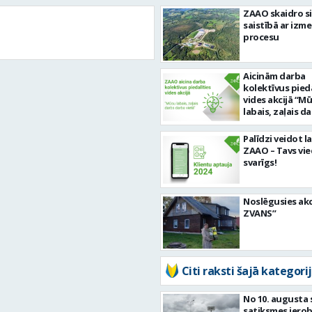
ZAAO skaidro si
saistībā ar izm
procesu
Aicinām darba
kolektīvus pieda
vides akcijā “M
labais, zaļais d
darba vietā”!
Palīdzi veidot 
ZAAO – Tavs vied
svarīgs!
Noslēgusies akc
ZVANS”
Citi raksti šajā kategorij
No 10. augusta 
satiksmes iero