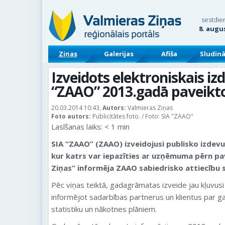
sestdie
8. augu
Ziņas
Galerijas
Afiša
Sludin
Izveidots elektroniskais i
“ZAAO” 2013.gadā paveikt
20.03.2014 10:43,
Autors:
Valmieras Ziņas
Foto autors:
Publicitātes foto. / Foto: SIA "ZAAO"
Lasīšanas laiks:
< 1
min
SIA “ZAAO” (ZAAO) izveidojusi publisko izde
kur katrs var iepazīties ar uzņēmuma pērn pa
Ziņas” informēja ZAAO sabiedrisko attiecību 
Pēc viņas teiktā, gadagrāmatas izveide jau kļuvus
informējot sadarbības partnerus un klientus par ga
statistiku un nākotnes plāniem.