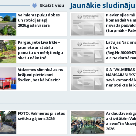
Jaunākie sludināj
Skatīt visu
Valmieras puķu dobes
Pievienojies mū
un rotācijas apļi
komandai! Valm
2026.gada vasarā
novada pašvald
(turpmāk – Pašv
aicina darbā
Informācijas te
Pārgaujiete Līva Irkle –
Latvijas Nacionā
centra (ITC) inf
jauniete ar stabilu
arhīvs
tehnoloģiju
pamatu un mērķtiecīgu
(Reģ.Nr.90009476
administratoru/
skatu nākotnē
aicina darbā n
nenoteiktu laik
pārzini (uz nen
vieta: Rūjienas 
laiku) Valmieras
Vidzemes slimnīcā asins
SIA “VALMIERAS
Naukšēnu apvi
valsts arhīvā Mēs
krājumi pietiekami
NAMSAIMNIEKS” 
teritorijās Ja Tev
Valmieras zonāl
šodien, bet kā būs rīt?
savā komandā k
vēlme: nodrošin
arhīvā uzkrājam
nenoteiktu lai
informācijas un
uzskaitām, sag
SPECIALIZĒTĀ
komunikācijas
darām pieejam
AUTOMOBIĻA V
tehnoloģijām (
popularizējam 
Galvenie amata
IKT) saistīto p
dokumentāro
pienākumi: vadī
pieteikumu pār
mantojumu. M
apkalpot specia
un operatīvu ri
FOTO: Valmieras pilsētas
Ar daudzveidī
pārraudzībā un
(arī kravas) aut
nodrošināt
svētku gājiens 2026
aktivitātēm Val
zonā ietilpst Va
uzturēt uzticē
datortehnikas l
aizvadīta Muze
Valkas, Smilten
automobili teh
atbalstu un ar 
2026
Limbažu novadi
kārtībā. veikt v
saistīto
savai komandai