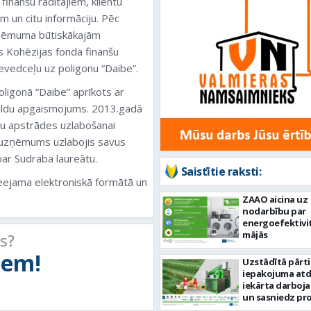
nanšu rādītājiem, klientu
m un citu informāciju. Pēc
uzņēmuma būtiskākajām
as Kohēzijas fonda finanšu
evedceļu uz poligonu “Daibe”.
ligonā “Daibe” aprīkots ar
pildu apgaismojums. 2013.gadā
tu apstrādes uzlabošanai
 uzņēmums uzlabojis savus
 par Sudraba laureātu.
Saistītie raksti:
eejama elektroniskā formātā un
ZAAO aicina uz
nodarbību par
energoefektivi
mājās
ts?
tiem!
Uzstādītā pārt
iepakojuma atd
iekārta darboja
un sasniedz pr
izvirzītos mērķ