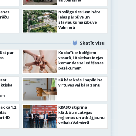
”
automašīna
šanas
Noslēgusies Semināra
Krāču
ielas pārbūve un
stāvlaukuma izbūve
Valmierā
Skatīt visu
ļūst par
Ko darīt ar kolēģiem
as
vasarā, 10 aktīvas idejas
komandas saliedēšanas
pasākumam
ssat
Kā bāra krēsli papildina
aktiska
virtuves vai bāra zonu
kam
rāk kā 1,2
KRASO stiprina
ālās
klātbūtni Latvijas
rt-ID
reģionos un atklāj jaunu
veikalu Valmierā