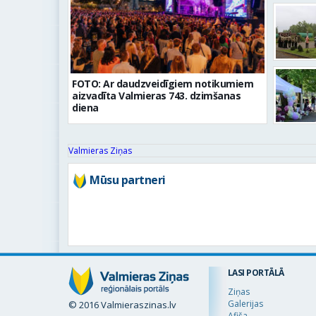
FOTO: Ar daudzveidīgiem notikumiem
aizvadīta Valmieras 743. dzimšanas
diena
Valmieras Ziņas
Mūsu partneri
LASI PORTĀLĀ
Ziņas
Galerijas
© 2016 Valmieraszinas.lv
Afiša