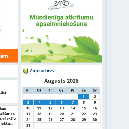
Ziņu arhīvs
Augusts 2026
Pi
Ot
Tr
Ce
Pi
Se
Sv
tāti
1
2
3
4
5
6
7
8
9
10
11
12
13
14
15
16
ikas
alīšanas
17
18
19
20
21
22
23
s efektīvi
24
25
26
27
28
29
30
ojektā
31
us