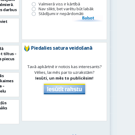
Valmierā viss ir kārtībā
almierā.
Nav slikti, bet varētu būt labāk
s darbus
Stādījumi ir nepārdomāti
Balsot
viet
Piedalies satura veidošanā
dā
 tiltus –
 piecus
Tavā apkārtnē ir noticis kas interesants?
Vēlies, lai mēs par to uzrakstām?
ās
Iesūti, un mēs to publicēsim!
pkaimes
a –
ielu
kļūs
nāks