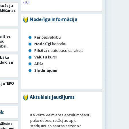
« Jūl
tuāciju
eklēšanas
Noderīga informācija
līties
Par
pašvaldību
ūsu
Noderīgi
kontakti
arbs
Pilsētas
autobusu saraksts
Valūtu
kursi
labāku
oklis ir
Afiša
Sludinājumi
ija “EKO
Aktuālais jautājums
ā:
Kā vērtē Valmieras apzaļumošanu,
puķu dobes, rotācijas apļu
sāksies
stādījumus vasaras sezonā?
bežojumi