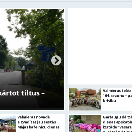
rtot tiltus –
No pagaidu teātra 
Valmieras teātr
104. sezonu – pa
centram – kā attīs
brīvību
Valmieras novadā
Garšaugu dārzā 
aizvadītas jau sestās
dienas apskat
Mājas kafejnīcu dienas
izstāde “Vasara