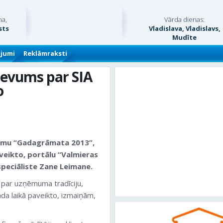
na,
Vārda dienas:
sts
Vladislava, Vladislavs,
Mudīte
ājumi
Reklāmraksti
zdevums par SIA
o
vumu “Gadagrāmata 2013”,
veikto, portālu “Valmieras
speciāliste Zane Leimane.
i par uzņēmuma tradīciju,
da laikā paveikto, izmaiņām,