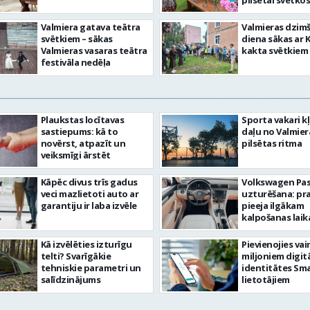
pilsētai svētkos
Valmiera gatava teātra
Valmieras dzim
svētkiem – sākas
diena sākas ar 
Valmieras vasaras teātra
kakta svētkiem
festivāla nedēļa
Plaukstas locītavas
Sporta vakari k
sastiepums: kā to
daļu no Valmier
novērst, atpazīt un
pilsētas ritma
veiksmīgi ārstēt
Kāpēc divus trīs gadus
Volkswagen Pa
veci mazlietoti auto ar
uzturēšana: pr
garantiju ir laba izvēle
pieeja ilgākam
kalpošanas lai
Kā izvēlēties izturīgu
Pievienojies vai
telti? Svarīgākie
miljoniem digit
tehniskie parametri un
identitātes Sma
salīdzinājums
lietotājiem