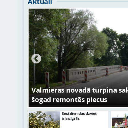
Aktuāli
ežojumi
s
Valmieras novadā turpina sakā
šogad remontēs piecus
Sestdien daudzviet
īslaicīgi līs