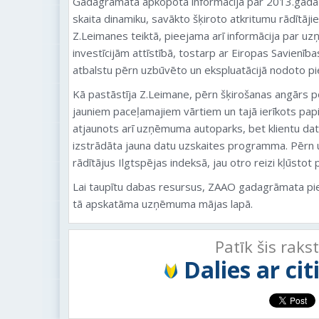
Gadagrāmatā apkopota informācija par 2013.gada fi
skaita dinamiku, savākto šķiroto atkritumu rādītājie
Z.Leimanes teiktā, pieejama arī informācija par 
investīcijām attīstībā, tostarp ar Eiropas Savienīb
atbalstu pērn uzbūvēto un ekspluatācijā nodoto pi
Kā pastāstīja Z.Leimane, pērn šķirošanas angārs po
jauniem paceļamajiem vārtiem un tajā ierīkots pa
atjaunots arī uzņēmuma autoparks, bet klientu da
izstrādāta jauna datu uzskaites programma. Pērn
rādītājus Ilgtspējas indeksā, jau otro reizi kļūstot
Lai taupītu dabas resursus, ZAAO gadagrāmata pi
tā apskatāma uzņēmuma mājas lapā.
Patīk šis raks
Dalies ar ci