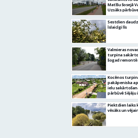
Matīšu šosejā V
Uzsāks pārbūve
Sestdien daudz
īslaicīgi līs
Valmieras nova
turpina sakārtot
šogad remontēs
Kocēnos turpin
pakāpeniska a
ielu sakārtošan
pārbūvē Sējēju 
Piektdien laiks 
vēsāks un vējai