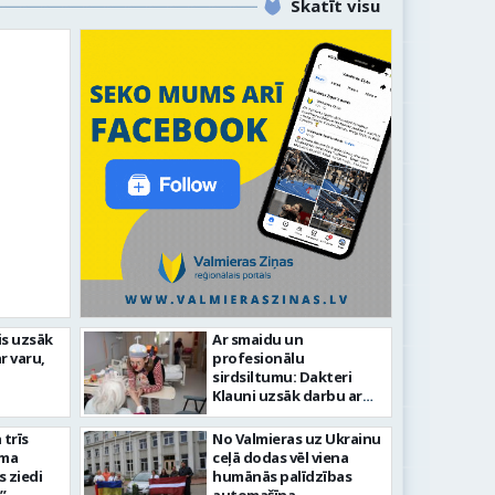
Skatīt visu
līdz laikmetīgās kultūras
is uzsāk
Ar smaidu un
FOTO: 
r varu,
profesionālu
tīsies “Kurtuve”
aizvadī
sirdsiltumu: Dakteri
Klauni uzsāk darbu ar
senioriem Vidzemes
slimnīcā
trīs
No Valmieras uz Ukrainu
āma
ceļā dodas vēl viena
s ziedi
humānās palīdzības