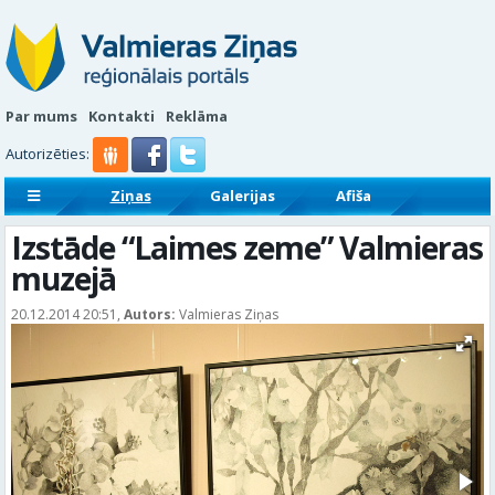
Par mums
Kontakti
Reklāma
Autorizēties:
Ziņas
Galerijas
Afiša
Sludinājumi
Reklāmraksti
Izstāde “Laimes zeme” Valmieras
muzejā
20.12.2014 20:51,
Autors:
Valmieras Ziņas