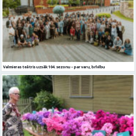
Valmieras teātris uzsāk 104. sezonu – par varu, brīvību