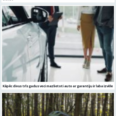
Kāpēc divus trīs gadus veci mazlietoti auto ar garantiju ir laba izvēle