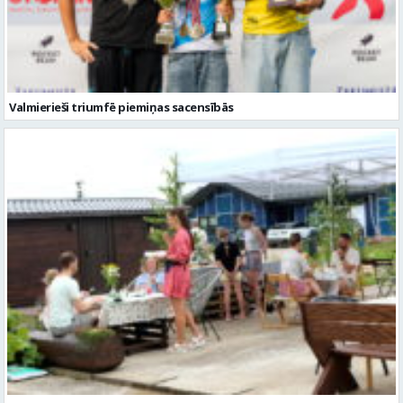
Valmierieši triumfē piemiņas sacensībās