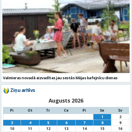
Valmieras novadā aizvadītas jau sestās Mājas kafejnīcu dienas
Ziņu arhīvs
Augusts 2026
Pi
Ot
Tr
Ce
Pi
Se
Sv
1
2
3
4
5
6
7
8
9
10
11
12
13
14
15
16