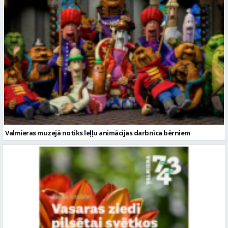
Valmieras muzejā notiks leļļu animācijas darbnīca bērniem