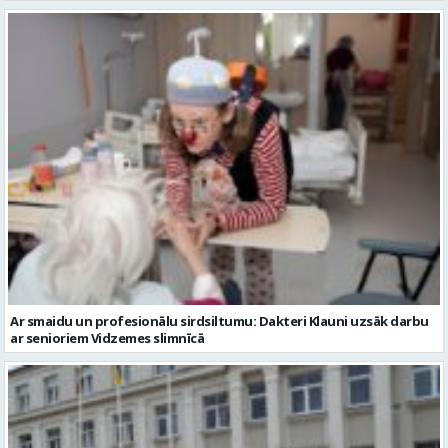
Ar smaidu un profesionālu sirdsiltumu: Dakteri Klauni uzsāk darbu
ar senioriem Vidzemes slimnīcā