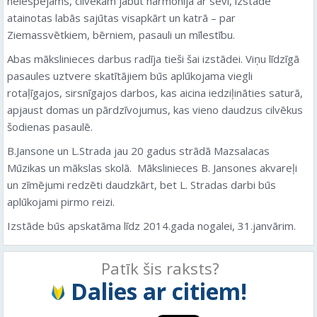
neiespējams, cilvēkam jābūt harmonijā ar sevi, izstāde
atainotas labās sajūtas visapkārt un katrā – par
Ziemassvētkiem, bērniem, pasauli un mīlestību.
Abas mākslinieces darbus radīja tieši šai izstādei. Viņu līdzīgā
pasaules uztvere skatītājiem būs aplūkojama viegli
rotaļīgajos, sirsnīgajos darbos, kas aicina iedziļināties saturā,
apjaust domas un pārdzīvojumus, kas vieno daudzus cilvēkus
šodienas pasaulē.
B.Jansone un L.Strada jau 20 gadus strādā Mazsalacas
Mūzikas un mākslas skolā. Mākslinieces B. Jansones akvareļi
un zīmējumi redzēti daudzkārt, bet L. Stradas darbi būs
aplūkojami pirmo reizi.
Izstāde būs apskatāma līdz 2014.gada nogalei, 31.janvārim.
Patīk šis raksts?
Dalies ar citiem!