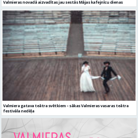
Valmieras novadā aizvadītas jau sestās Mājas kafejnīcu dienas
Valmiera gatava teātra svētkiem – sākas Valmieras vasaras teātra
festivāla nedēļa