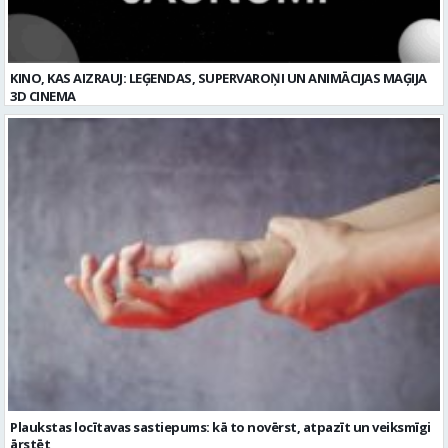
KINO, KAS AIZRAUJ: LEĢENDAS, SUPERVAROŅI UN ANIMĀCIJAS MAĢIJA
3D CINEMA
Plaukstas locītavas sastiepums: kā to novērst, atpazīt un veiksmīgi
ārstēt