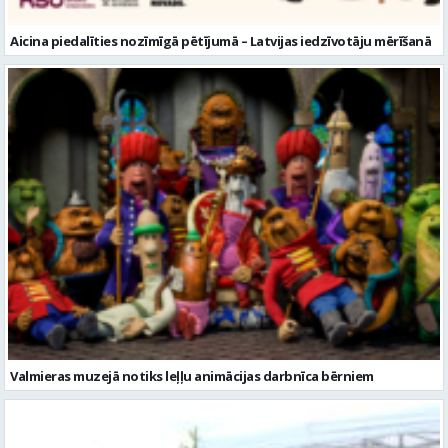
Aicina piedalīties nozīmīgā pētījumā – Latvijas iedzīvotāju mērīšanā
Valmieras muzejā notiks leļļu animācijas darbnīca bērniem