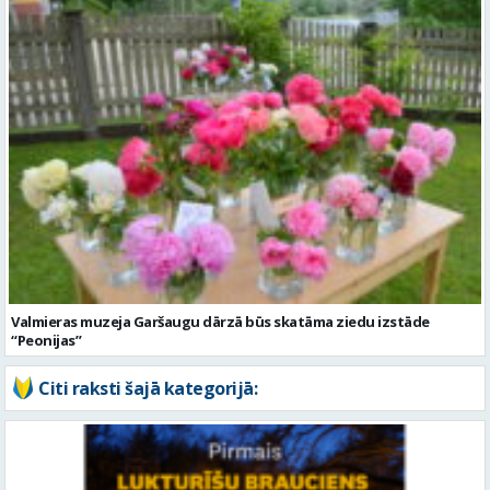
Valmieras muzeja Garšaugu dārzā būs skatāma ziedu izstāde
“Peonijas”
Citi raksti šajā kategorijā: