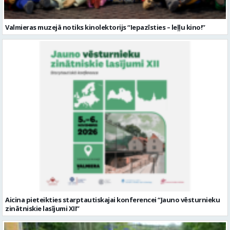
Valmieras muzejā notiks kinolektorijs “Iepazīsties – leļļu kino!”
Aicina pieteikties starptautiskajai konferencei “Jauno vēsturnieku
zinātniskie lasījumi XII”