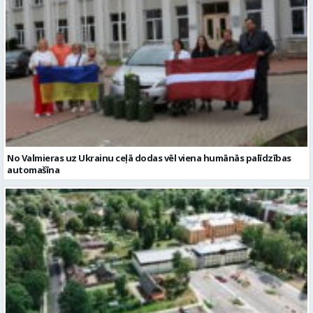
No Valmieras uz Ukrainu ceļā dodas vēl viena humānās palīdzības
automašīna