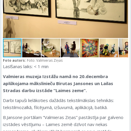
Foto autors:
Foto: Valmieras Ziņas
Lasīšanas laiks:
< 1
min
Valmieras muzeja Izstāžu namā no 20.decembra
aplūkojama mākslinieču Birutas Jansones un Lailas
Stradas darbu izstāde “Laimes zeme”.
Darbi tapuši lielākoties dažādās tekstilmākslas tehnikās:
tekstilmozaīkā, filcējumā, izšuvumā, aplikācijā, batikā.
B.Jansone portālam “Valmieras Ziņas” pastāstīja par galveno
izstādes vēstījumu – Laimes zemē dzīvot nav nekas