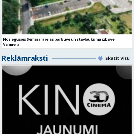
Noslēgusies Semināra ielas pārbūve un stāvlaukuma izbūve
Valmierā
Reklāmraksti
Skatīt visu