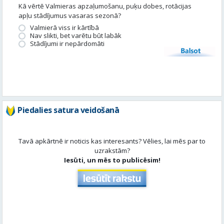
Kā vērtē Valmieras apzaļumošanu, puķu dobes, rotācijas
apļu stādījumus vasaras sezonā?
Valmierā viss ir kārtībā
Nav slikti, bet varētu būt labāk
Stādījumi ir nepārdomāti
Balsot
Piedalies satura veidošanā
Tavā apkārtnē ir noticis kas interesants? Vēlies, lai mēs par to
uzrakstām?
Iesūti, un mēs to publicēsim!