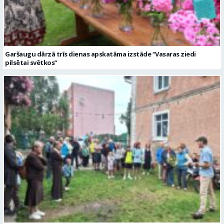
Garšaugu dārzā trīs dienas apskatāma izstāde “Vasaras ziedi
pilsētai svētkos”