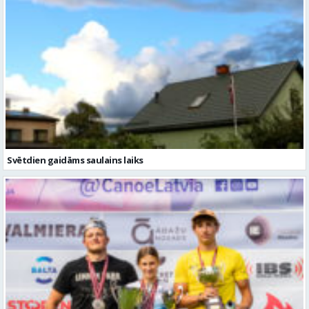
Svētdien gaidāms saulains laiks