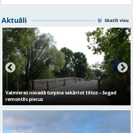
Aktuāli
Skatīt visu
No pagaidu teātra līdz laikmetīgās kultūras centram
– kā attīstīsies “Kurtuve”