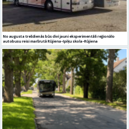
No augusta trešdienās būs divi jauni eksperimentāli reģionālo
autobusu reisi maršrutā Rūjiena–Ipiķu skola–Rūjiena
Izmaiņas autobusu kustībā no 13. jūlija