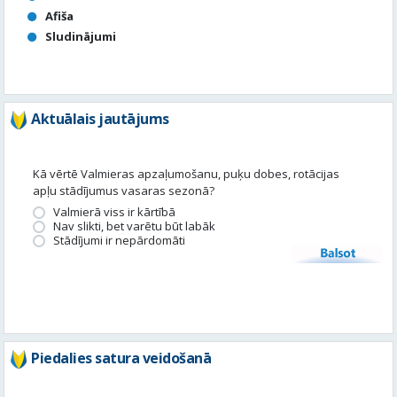
Aktuālais jautājums
Kā vērtē Valmieras apzaļumošanu, puķu dobes, rotācijas
apļu stādījumus vasaras sezonā?
Valmierā viss ir kārtībā
Nav slikti, bet varētu būt labāk
Stādījumi ir nepārdomāti
Balsot
Piedalies satura veidošanā
Tavā apkārtnē ir noticis kas interesants? Vēlies, lai mēs par to
uzrakstām?
Iesūti, un mēs to publicēsim!