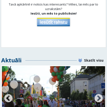
Aktuāli
Skatīt visu
Valmieras svētku nedēļā Kazu krācēs atklāj skulptūru
“Kaza”