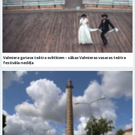
Valmiera gatava teātra svētkiem – sākas Valmieras vasaras teātra
festivāla nedēļa
No pagaidu teātra līdz laikmetīgās kultūras centram – kā attīstīsies
“Kurtuve”