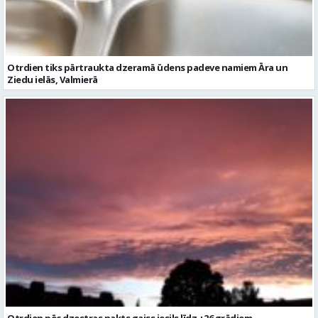
Otrdien pēc dzestras nakts gaiss iesils līdz +26 grādiem
Ziņu arhīvs
Augusts 2026
Pi
Ot
Tr
Ce
Pi
Se
Sv