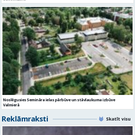
Noslēgusies Semināra ielas pārbūve un stāvlaukuma izbūve
Valmierā
Reklāmraksti
Skatīt visu