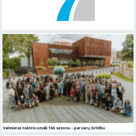
Valmieras teātris uzsāk 104. sezonu – par varu, brīvību