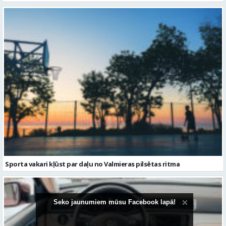
Sporta vakari kļūst par daļu no Valmieras pilsētas ritma
Seko jaunumiem mūsu Facebook lapā!