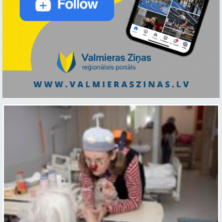
Ar smaidu un profesionālu sirdsiltumu: Dakteri Klauni uzsāk darbu
ar senioriem Vidzemes slimnīcā