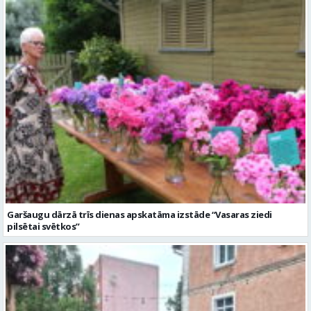
Garšaugu dārzā trīs dienas apskatāma izstāde “Vasaras ziedi
pilsētai svētkos”