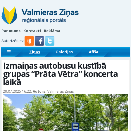
Par mums
Kontakti
Reklāma
Autorizēties:
Ziņas
Galerijas
Afiša
Sludinājumi
Reklāmraksti
Izmaiņas autobusu kustībā
grupas “Prāta Vētra” koncerta
laikā
29.07.2025 16:22,
Autors:
Valmieras Ziņas