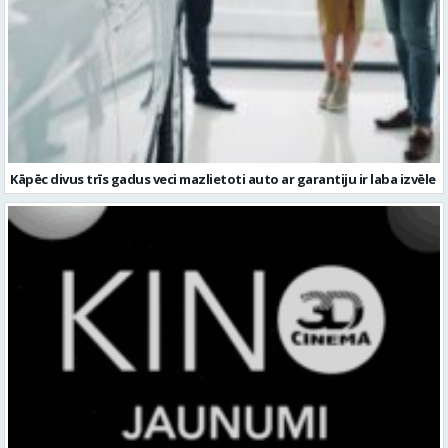
Kāpēc divus trīs gadus veci mazlietoti auto ar garantiju ir laba izvēle
DODIES KINO PIEDZĪVOJUMĀ: LEĢENDAS, SUPERVAROŅI UN
ANIMĀCIJAS PASAULE 3D CINEMA