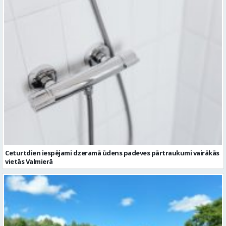
Ceturtdien iespējami dzeramā ūdens padeves pārtraukumi vairākās
vietās Valmierā