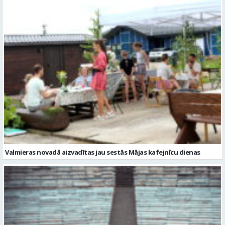
Valmieras novadā aizvadītas jau sestās Mājas kafejnīcu dienas