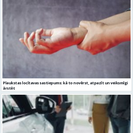
Plaukstas locītavas sastiepums: kā to novērst, atpazīt un veiksmīgi
ārstēt