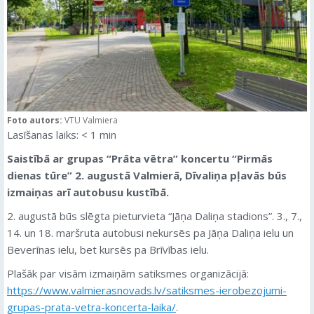
Foto autors:
VTU Valmiera
Lasīšanas laiks:
< 1
min
Saistībā ar grupas “Prāta vētra” koncertu “Pirmās
dienas tūre” 2. augustā Valmierā, Dīvaliņa pļavās būs
izmaiņas arī autobusu kustībā.
2. augustā būs slēgta pieturvieta “Jāņa Daliņa stadions”. 3., 7.,
14. un 18. maršruta autobusi nekursēs pa Jāņa Daliņa ielu un
Beverīnas ielu, bet kursēs pa Brīvības ielu.
Plašāk par visām izmaiņām satiksmes organizācijā:
https://www.valmierasnovads.lv/satiksmes-ierobezojumi-
grupas-prata-vetra-koncerta-laika/
.