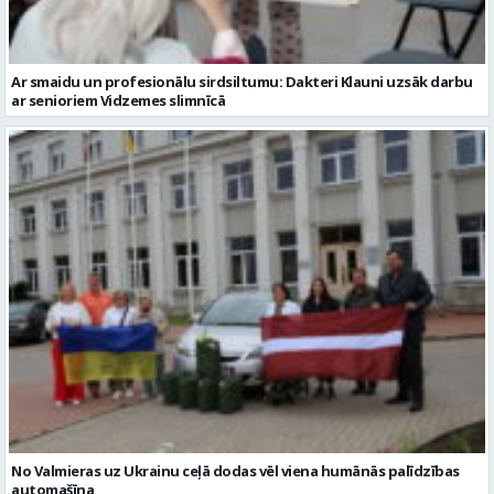
No Valmieras uz Ukrainu ceļā dodas vēl viena humānās palīdzības
automašīna