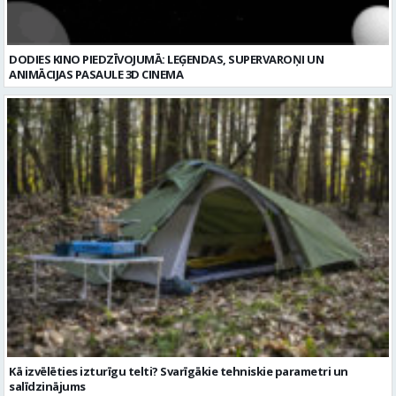
Kā izvēlēties izturīgu telti? Svarīgākie tehniskie parametri un
salīdzinājums