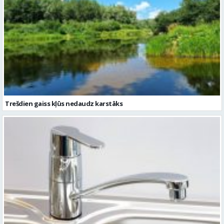
Trešdien gaiss kļūs nedaudz karstāks
Otrdien tiks pārtraukta dzeramā ūdens padeve namiem Āra un
Ziedu ielās, Valmierā