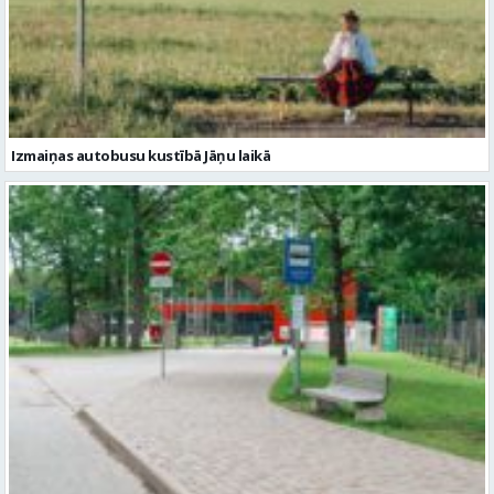
Izmaiņas autobusu kustībā Jāņu laikā
Satiksmes ierobežojumi Valmierā 18.jūnijā
Citi raksti šajā kategorijā: