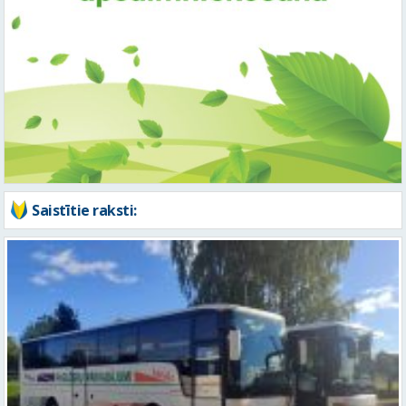
Saistītie raksti: