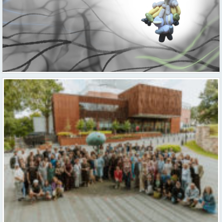
Valmieras teātris uzsāk 104. sezonu – par varu, brīvību