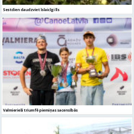
Valmierieši triumfē piemiņas sacensībās