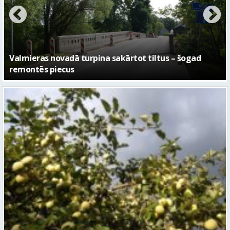
– kā attīstīsies “Kurtuve”
Sestdien daudzviet īslaicīgi līs