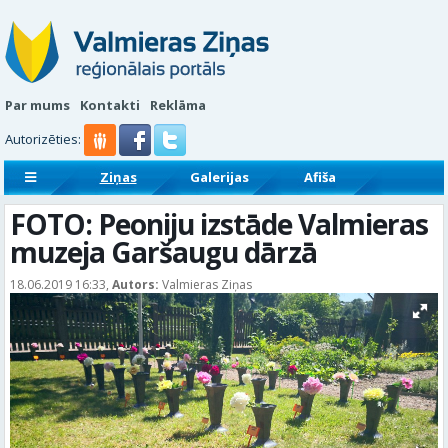
Par mums
Kontakti
Reklāma
Autorizēties:
Ziņas
Galerijas
Afiša
Sludinājumi
Reklāmraksti
FOTO: Peoniju izstāde Valmieras
muzeja Garšaugu dārzā
18.06.2019 16:33,
Autors:
Valmieras Ziņas