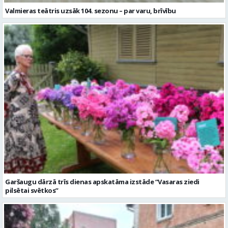
Garšaugu dārzā trīs dienas apskatāma izstāde “Vasaras ziedi
pilsētai svētkos”