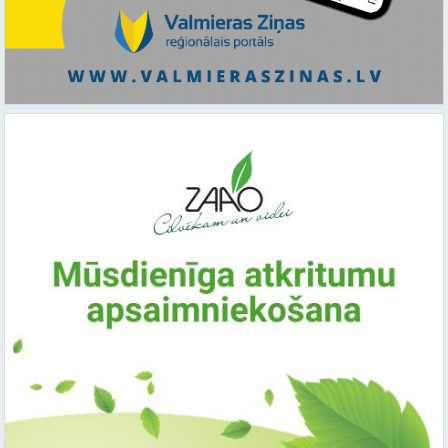
Saistītie raksti: