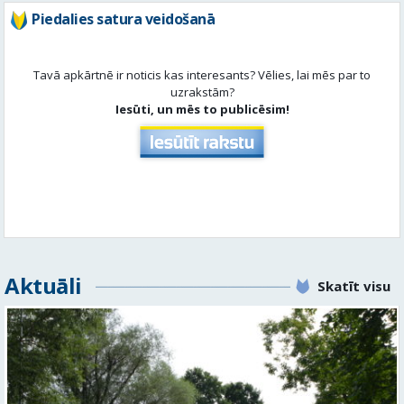
Iesūti, un mēs to publicēsim!
Aktuāli
Skatīt visu
No pagaidu teātra līdz laikmetīgās kultūras centram