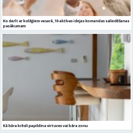
Kā bāra krēsli papildina virtuves vai bāra zonu