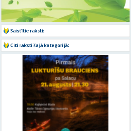
Citi raksti šajā kategorijā:
Pievienojies pirmajam “Lukturīšu braucienam” un pavadi “Salacas
mauciena” dalībniekus ceļā uz jūru!