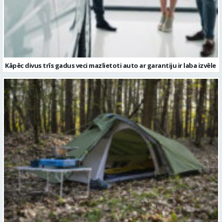
Kāpēc divus trīs gadus veci mazlietoti auto ar garantiju ir laba izvēle
Kā izvēlēties izturīgu telti? Svarīgākie tehniskie parametri un
salīdzinājums