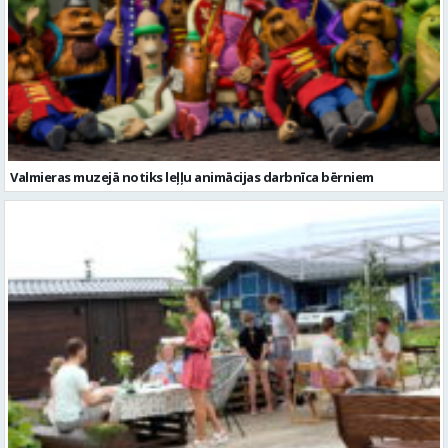
Valmieras muzejā notiks leļļu animācijas darbnīca bērniem
Valmieras novadā aizvadītas jau sestās Mājas kafejnīcu dienas
Ziņu arhīvs