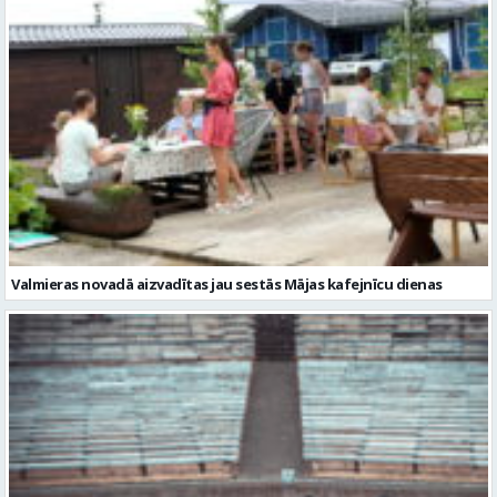
Valmieras novadā aizvadītas jau sestās Mājas kafejnīcu dienas