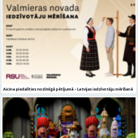
Aicina piedalīties nozīmīgā pētījumā – Latvijas iedzīvotāju mērīšanā