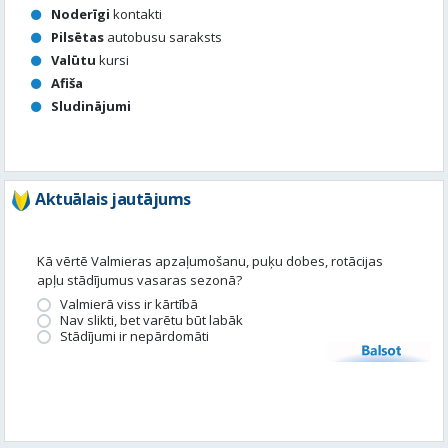
Aktuālais jautājums
Kā vērtē Valmieras apzaļumošanu, puķu dobes, rotācijas
apļu stādījumus vasaras sezonā?
Valmierā viss ir kārtībā
Nav slikti, bet varētu būt labāk
Stādījumi ir nepārdomāti
Balsot
Piedalies satura veidošanā
Tavā apkārtnē ir noticis kas interesants? Vēlies, lai mēs par to
uzrakstām?