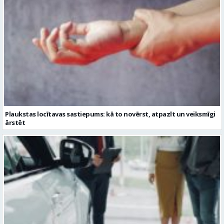
Plaukstas locītavas sastiepums: kā to novērst, atpazīt un veiksmīgi
ārstēt