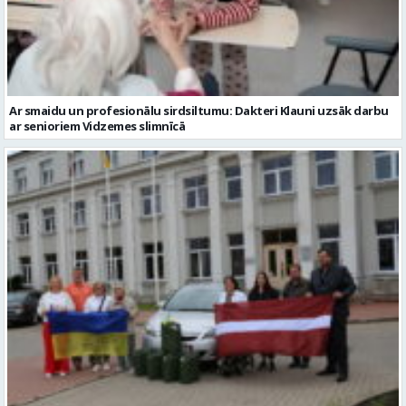
Ar smaidu un profesionālu sirdsiltumu: Dakteri Klauni uzsāk darbu
ar senioriem Vidzemes slimnīcā
No Valmieras uz Ukrainu ceļā dodas vēl viena humānās palīdzības
automašīna