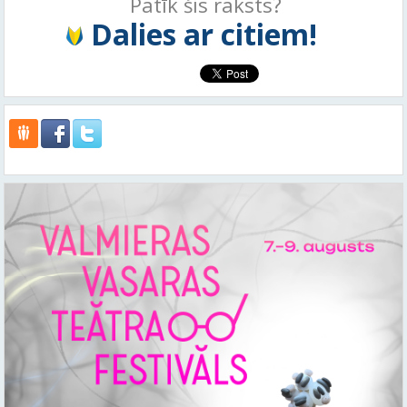
Patīk šis raksts?
Dalies ar citiem!