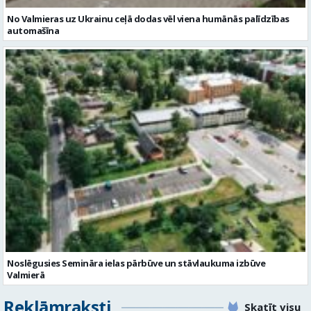
Noslēgusies Semināra ielas pārbūve un stāvlaukuma izbūve
Valmierā
Reklāmraksti
Skatīt visu