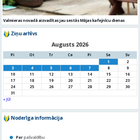
Augusts 2026
Pi
Ot
Tr
Ce
Pi
Se
Sv
1
2
3
4
5
6
7
8
9
10
11
12
13
14
15
16
17
18
19
20
21
22
23
24
25
26
27
28
29
30
31
« Jūl
Noderīga informācija
Par
pašvaldību
Noderīgi
kontakti
Pilsētas
autobusu saraksts
Valūtu
kursi
Afiša
Sludinājumi