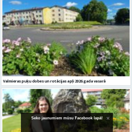
Valmieras puķu dobes un rotācijas apļi 2026.gada vasarā
Seko jaunumiem mūsu Facebook lapā!