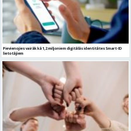
Pievienojies vairāk kā 1,2 miljoniem digitālās identitātes Smart-ID
lietotājiem
Ko darīt ar kolēģiem vasarā, 10 aktīvas idejas komandas saliedēšanas
pasākumam