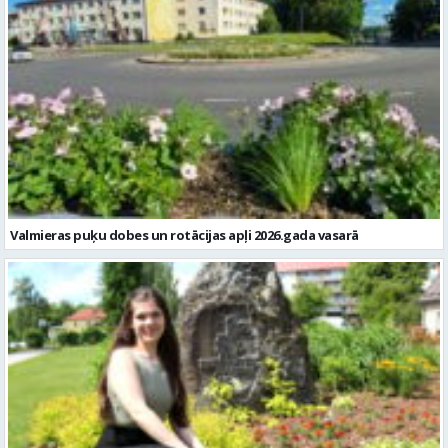
Valmieras puķu dobes un rotācijas apļi 2026.gada vasarā