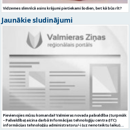
Vidzemes slimnīcā asins krājumi pietiekami šodien, bet kā būs rīt?
Jaunākie sludinājumi
Pievienojies mūsu komandai! Valmieras novada pašvaldība (turpmāk
– Pašvaldība) aicina darbā Informācijas tehnoloģiju centra (ITC)
informācijas tehnoloģiju administratoru/-i (uz nenoteiktu laiku).
Darba vieta: Rūjienas un Naukšēnu apvienību teritorijās Ja Tev ir