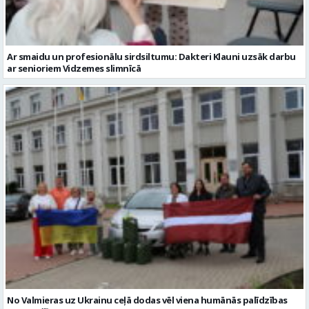
Ar smaidu un profesionālu sirdsiltumu: Dakteri Klauni uzsāk darbu
ar senioriem Vidzemes slimnīcā
No Valmieras uz Ukrainu ceļā dodas vēl viena humānās palīdzības