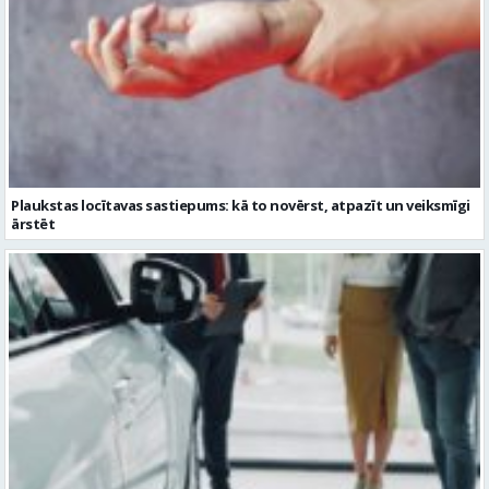
Plaukstas locītavas sastiepums: kā to novērst, atpazīt un veiksmīgi
ārstēt