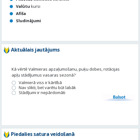
Valūtu
kursi
Afiša
Sludinājumi
Aktuālais jautājums
Kā vērtē Valmieras apzaļumošanu, puķu dobes, rotācijas
apļu stādījumus vasaras sezonā?
Valmierā viss ir kārtībā
Nav slikti, bet varētu būt labāk
Stādījumi ir nepārdomāti
Balsot
Piedalies satura veidošanā