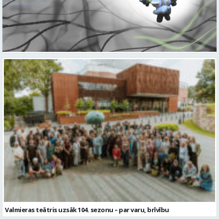
Valmieras teātris uzsāk 104. sezonu – par varu, brīvību