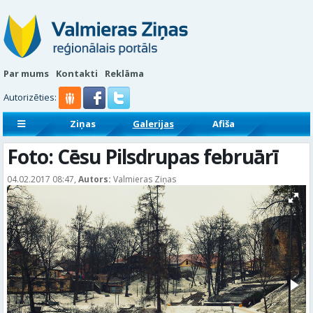
Par mums
Kontakti
Reklāma
Autorizēties:
Ziņas
Galerijas
Afiša
Sludinājumi
Reklāmraksti
Foto: Cēsu Pilsdrupas februārī
04.02.2017 08:47,
Autors:
Valmieras Ziņas