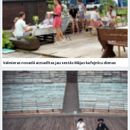
Valmieras novadā aizvadītas jau sestās Mājas kafejnīcu dienas