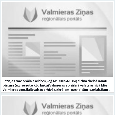
vēlme: nodrošināt ar informācijas un komunikācijas tehnoloģijām
(turpmāk – IKT) saistīto problēmu pieteikumu pārvaldību un
operatīvu risināšanu; nodrošināt datortehnikas lietotāju atbalstu
un ar to saistīto problēmsituāciju risināšanu; uzstādīt, konfigurēt,
diagnosticēt un modernizēt Pašvaldības iestāžu datortehniku,
datortīklus un programmatūru, novērst kļūmes to darbībā;
kontrolēt ārējo pakalpojumu sniedzēju darbu izpildi Pašvaldības
iestādēs infrastruktūras uzturēšanā; sagatavot priekšlikumus par
IKT nomaiņu un efektīvāku izmantošanu; un ja Tev ir: vismaz vidējā
profesionālā izglītība informācijas tehnoloģiju jomā; darba
pieredze (ar informācijas tehnoloģijām saistītā jomā); izpratne par
datortehnikas un biroja tehnikas uzbūvi un problēmu risināšanas
secību; izpratne par datortīkla uzbūvi, tīkla iekārtu darbības
principiem; valsts valodas prasmes atbilstoši Valsts valodas likuma
prasībām; kompetences: ļoti labas organizatoriskās un saskarsmes
spējas, argumentācijas prasme; prasme patstāvīgi pieņemt
lēmumus; analītiskās spējas; augsta atbildības sajūta; precizitāte;
spēja strādāt individuāli un komandā; pašiniciatīva un spēja meklēt
Latvijas Nacionālais arhīvs (Reģ.Nr.90009476367) aicina darbā namu
un piedāvāt jaunus risinājumus; mēs piedāvājam: dinamisku,
pārzini (uz nenoteiktu laiku) Valmieras zonālajā valsts arhīvā Mēs
interesantu un atbildīgu darbu un ideju īstenošanas iespējas uz
Valmieras zonālajā valsts arhīvā uzkrājam, uzskaitām, saglabājam,
attīstību vērstā Pašvaldībā; pamatalgu pārbaudes laikā 1258,- EUR
darām pieejamu un popularizējam nacionālo dokumentāro
pirms nodokļu nomaksas, pēc pārbaudes laika 1310,- EUR pirms
mantojumu. Mūsu pārraudzībā un darbības zonā ietilpst Valmieras,
nodokļu nomaksas; iespēju saņemt atvaļinājuma pabalstu darba un
Valkas, Smiltenes un Limbažu novadi. Aicinām savai komandai
dzīves līdzsvaram par labu darba sniegumu; darba devēja
pievienoties čaklu, rūpīgu un atbildīgu kolēģi namu pārziņa amatā,
līdzfinansētu veselības apdrošināšanu pēc pārbaudes laika beigām,
kurš rūpētos par mūsu darba vietu Valmierā, Cempu ielā 13. Piesakies
kā arī citas sociālās garantijas/labumus atbilstoši darba rezultātam