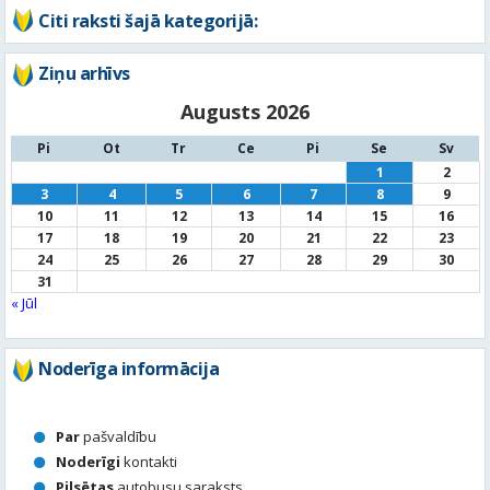
Citi raksti šajā kategorijā:
Ziņu arhīvs
Augusts 2026
Pi
Ot
Tr
Ce
Pi
Se
Sv
1
2
3
4
5
6
7
8
9
10
11
12
13
14
15
16
17
18
19
20
21
22
23
24
25
26
27
28
29
30
31
« Jūl
Noderīga informācija
Par
pašvaldību
Noderīgi
kontakti
Pilsētas
autobusu saraksts