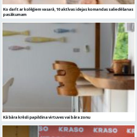
Ko darīt ar kolēģiem vasarā, 10 aktīvas idejas komandas saliedēšanas
pasākumam
Kā bāra krēsli papildina virtuves vai bāra zonu