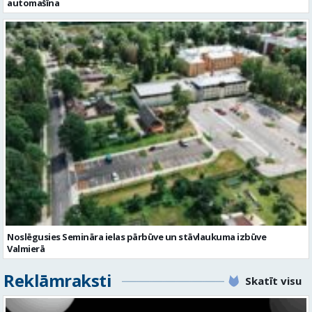
automašīna
Noslēgusies Semināra ielas pārbūve un stāvlaukuma izbūve
Valmierā
Reklāmraksti
Skatīt visu