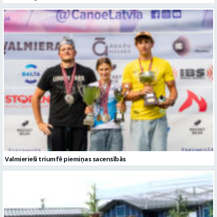
Valmierieši triumfē piemiņas sacensībās