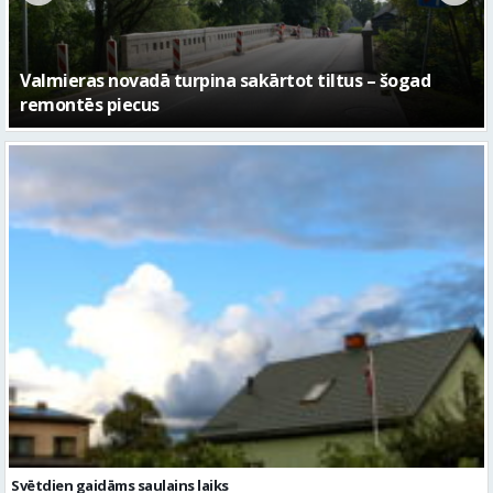
No pagaidu teātra līdz laikmetīgās kultūras centram
– kā attīstīsies “Kurtuve”
Svētdien gaidāms saulains laiks