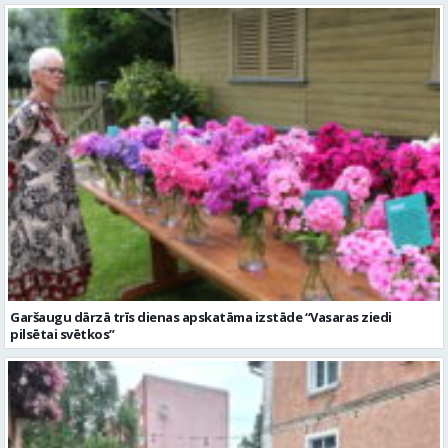
Garšaugu dārzā trīs dienas apskatāma izstāde “Vasaras ziedi
pilsētai svētkos”