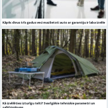
Kāpēc divus trīs gadus veci mazlietoti auto ar garantiju ir laba izvēle
Kā izvēlēties izturīgu telti? Svarīgākie tehniskie parametri un
salīdzinājums