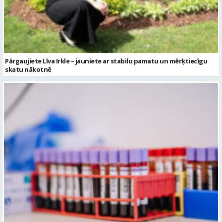
Pārgaujiete Līva Irkle – jauniete ar stabilu pamatu un mērķtiecīgu
skatu nākotnē