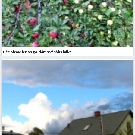
Pēc pirmdienas gaidāms vēsāks laiks