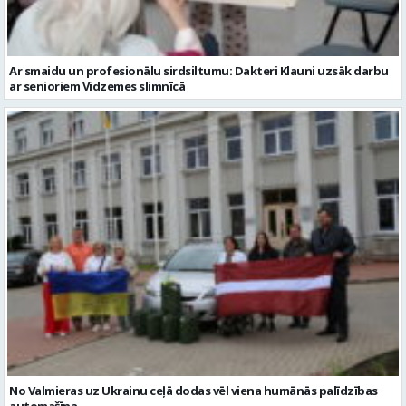
Ar smaidu un profesionālu sirdsiltumu: Dakteri Klauni uzsāk darbu
ar senioriem Vidzemes slimnīcā
No Valmieras uz Ukrainu ceļā dodas vēl viena humānās palīdzības