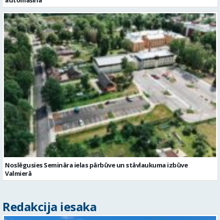
automašīna
Noslēgusies Semināra ielas pārbūve un stāvlaukuma izbūve
Valmierā
Redakcija iesaka