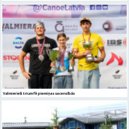
Valmierieši triumfē piemiņas sacensībās