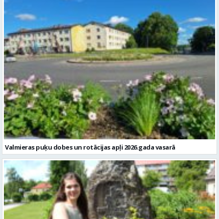
Valmieras puķu dobes un rotācijas apļi 2026.gada vasarā