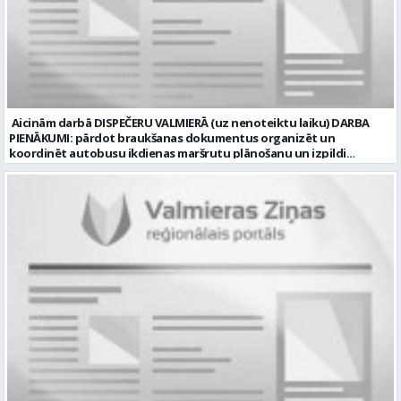
Normālais darba laiks Darba veids: Darbinieka amats uz nenoteiktu
laiku Slodze: Viena vesela slodze Darbības joma: Būvniecība /
Nekustamais īpašums Pieteikto vietu skaits: 1 Līgums: Darbinieka
amats uz nenoteiktu laiku Aktuāla līdz: 2026-08-20 Kontaktpersona:
CV lūdzam sūtīt uz e-pastu: vbrugis@inbox.lv
Aicinām darbā DISPEČERU VALMIERĀ (uz nenoteiktu laiku) DARBA
PIENĀKUMI: pārdot braukšanas dokumentus organizēt un
koordinēt autobusu ikdienas maršrutu plānošanu un izpildi
nodrošināt autobusu vadītāju dienas darba uzdevumu
sagatavošanu PRASĪBAS PRETENDENTIEM: vidējā vai vidējā
profesionālā izglītība augsta atbildības sajūta, precizitāte un labas
komunikācijas spējas labas iemaņas darbā ar datoru un
elektronisko kases aparātu UZŅĒMUMS PIEDĀVĀ: darbu stabilā
uzņēmumā darba laiku: maiņu grafiks (1. dežūra no plkst. 05.20 līdz
plkst. 16.20 un 2.dežūra no plkst. 12.50-21.00) darba samaksu sākot no
1100 līdz 1250 EUR (pirms nodokļu nomaksas) pilnas sociālās
garantijas veselības apdrošināšanas iespējas dinamisku un
profesionālu darba vidi apmācību pirms darba pienākumu
uzsākšanas CV ar norādi vakancei „dispečers Valmierā” iesniegt līdz
2026. gada 21. augustam (ieskaitot): sūtot elektroniski uz info@vtu-
valmiera.lv personīgi SIA „VTU Valmiera”, Reģ.nr. 40003004220,
„Brandeļi”, Brandeļi, Kocēnu pagasts, Valmieras novads, personāla
daļā darba dienās no plkst. 13:00 līdz 16:00. 2 nedēļu laikā pēc
konkursa termiņa beigām sazināsimies ar pretendentiem, kuri tiks