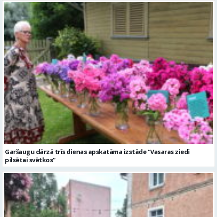
Garšaugu dārzā trīs dienas apskatāma izstāde “Vasaras ziedi
pilsētai svētkos”