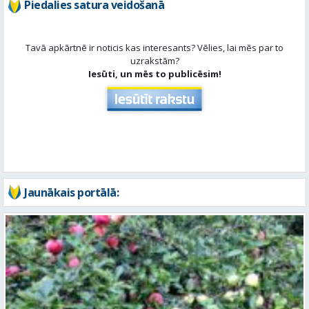
Piedalies satura veidošanā
Tavā apkārtnē ir noticis kas interesants? Vēlies, lai mēs par to
uzrakstām?
Iesūti, un mēs to publicēsim!
Jaunākais portālā: