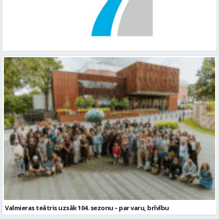
Valmieras teātris uzsāk 104. sezonu – par varu, brīvību