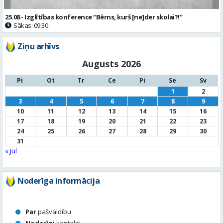
25.08 - Izglītības konference “Bērns, kurš [ne]der skolai?!”
Sākas: 09:30
Ziņu arhīvs
Augusts 2026
Pi
Ot
Tr
Ce
Pi
Se
Sv
1
2
3
4
5
6
7
8
9
10
11
12
13
14
15
16
17
18
19
20
21
22
23
24
25
26
27
28
29
30
31
« Jūl
Noderīga informācija
Par
pašvaldību
Noderīgi
kontakti