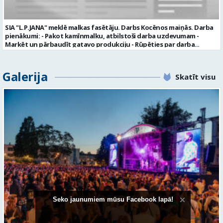
aicināti uz tikšanos klātienē. Informācijai: 29231565 * Iesniegtos
personas datus SIA “VTU VALMIERA” izmantos, lai konkursa kārtībā
noteiktu vakancei atbilstošāko kandidātu. Ja kandidāts vēlas, lai
SIA "L.P.JANA" meklē malkas fasētāju. Darbs Kocēnos maiņās. Darba
viņa personas dati tiktu saglabāti SIA “VTU VALMIERA” iekšējā datu
pienākumi: - Pakot kamīnmalku, atbilstoši darba uzdevumam -
bāzē ar mērķi tos apstrādāt citos SIA “VTU VALMIERA” personāla
Marķēt un pārbaudīt gatavo produkciju - Rūpēties par darba
atlases konkursos, tad pieteikumā vakancei lūdzam kandidātam
kvalitāti un kārtību darba vietā Prasības kandidātiem: - Laba fiziskā
norādīt savu piekrišanu personas datu saglabāšanai. Profesija:
izturība - Precizitāte un ātrums - Prasme un vēlme strādāt komandā
TRANSPORTA DISPEČERS Darba vietas adrese: LATVIJA, Stacijas iela 1,
Uzņēmums piedāvā: - Atalgojumu EUR 1200 bruto (atkarīgs no
Galerija
Valmiera, Valmieras nov. Darba laika veids: Summētais darba laiks
Skatīt visu
padarītā) - Vienmēr laikā izmaksātu algu - Profesionālus un
Darba veids: Darbinieka amats uz nenoteiktu laiku Slodze: Viena
atbalstošus kolēģus Lūgums CV sūtīt uz e- pastu:
vesela slodze Darbības joma: Pakalpojumi Pieteikto vietu skaits: 1
pasutijumi@lpjana.lv vai zvanīt pa tālruni: 28319289 Profesija:
Līgums: Darbinieka amats uz nenoteiktu laiku Aktuāla līdz: 2026-08-
SAIŅOŠANAS OPERATORS Algas izmaksas veids: Laika darba alga
21 Kontaktpersona: CV ar norādi vakancei lūdzu sūtīt uz e-pastu
Darba vietas adrese: LATVIJA, Gravas iela 2, Kocēni, Kocēnu pag.,
info@vtu-valmiera.lv vai iesniegt personīgi Izglītības līmenis:
Valmieras nov. Slodze: Viena vesela slodze Darbības joma: Ražošana
Vispārējā vidējā izglītība
Pieteikto vietu skaits: 2 Aktuāla līdz: 2027-09-07 Darba sākšanas
datums: 2026-08-17 Kontaktpersona: Davids Pavlovs
Seko jaunumiem mūsu Facebook lapā!