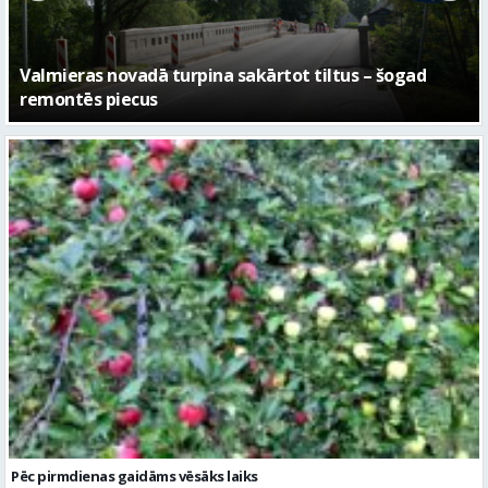
No pagaidu teātra līdz laikmetīgās kultūras centram
– kā attīstīsies “Kurtuve”
Pēc pirmdienas gaidāms vēsāks laiks