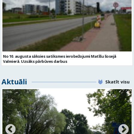
No 10. augusta sāksies satiksmes ierobežojumi Matīšu šosejā
Valmierā. Uzsāks pārbūves darbus
Aktuāli
Skatīt visu