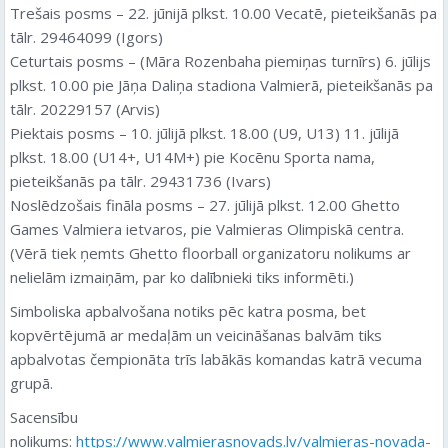
Trešais posms – 22. jūnijā plkst. 10.00 Vecatē, pieteikšanās pa
tālr. 29464099 (Igors)
Ceturtais posms – (Māra Rozenbaha piemiņas turnīrs) 6. jūlijs
plkst. 10.00 pie Jāņa Daliņa stadiona Valmierā, pieteikšanās pa
tālr. 20229157 (Arvis)
Piektais posms – 10. jūlijā plkst. 18.00 (U9, U13) 11. jūlijā
plkst. 18.00 (U14+, U14M+) pie Kocēnu Sporta nama,
pieteikšanās pa tālr. 29431736 (Ivars)
Noslēdzošais fināla posms – 27. jūlijā plkst. 12.00 Ghetto
Games Valmiera ietvaros, pie Valmieras Olimpiskā centra.
(Vērā tiek ņemts Ghetto floorball organizatoru nolikums ar
nelielām izmaiņām, par ko dalībnieki tiks informēti.)
Simboliska apbalvošana notiks pēc katra posma, bet
kopvērtējumā ar medaļām un veicināšanas balvām tiks
apbalvotas čempionāta trīs labākās komandas katrā vecuma
grupā.
Sacensību
nolikums:
https://www.valmierasnovads.lv/valmieras-novada-