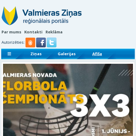
Par mums
Kontakti
Reklāma
Autorizēties:
Ziņas
Galerijas
Afiša
Sludinājumi
Reklāmraksti