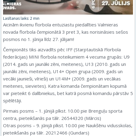
Lasīšanas laiks:
2
min
Aicinām ikvienu florbola entuziastu piedalīties Valmieras
novada florbola čempionātā 3 pret 3, kas norisināsies sešos
posmos no 1. jūnija līdz 27. jūlijam!
Čempionāts tiks aizvadīts pēc IFF (Starptautiskā Florbola
federācijas) MINI florbola noteikumiem 4 vecuma grupās: U9
(2014. gads un jaunāki zēni, meitenes), U13 (2010. gads un
jaunāki zēni, meitenes), U14+ Open grupa (2009. gads un
vecāki jaunieši, vīrieši) un U14M+ (2009. gads un vecākas
meitenes, sievietes). Katra komanda čempionātam kopumā
var pieteikt 6 dalībniekus, bet katrā posmā komandu pārstāv 5
spēlētāji.
Pirmais posms – 1. jūnijā plkst. 10.00 pie Brenguļu sporta
centra, pieteikšanās pa tālr. 26544320 (Mārcis)
Otrais posms – 9. jūnijā plkst. 10.00 pie Naukšēnu vidusskolas,
pieteikšanās pa tālr. 20212466 (Gundars)