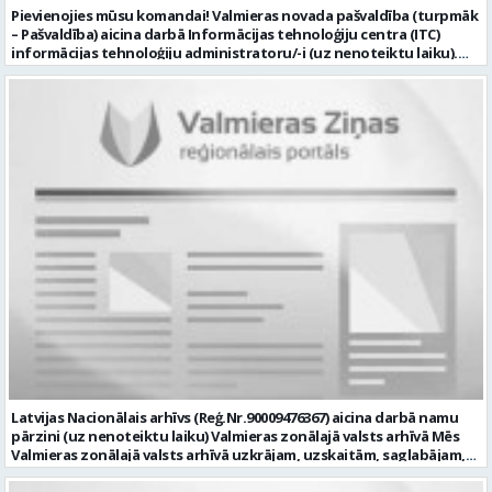
Pievienojies mūsu komandai! Valmieras novada pašvaldība (turpmāk
– Pašvaldība) aicina darbā Informācijas tehnoloģiju centra (ITC)
informācijas tehnoloģiju administratoru/-i (uz nenoteiktu laiku).
Darba vieta: Rūjienas un Naukšēnu apvienību teritorijās Ja Tev ir
vēlme: nodrošināt ar informācijas un komunikācijas tehnoloģijām
(turpmāk – IKT) saistīto problēmu pieteikumu pārvaldību un
operatīvu risināšanu; nodrošināt datortehnikas lietotāju atbalstu
un ar to saistīto problēmsituāciju risināšanu; uzstādīt, konfigurēt,
diagnosticēt un modernizēt Pašvaldības iestāžu datortehniku,
datortīklus un programmatūru, novērst kļūmes to darbībā;
kontrolēt ārējo pakalpojumu sniedzēju darbu izpildi Pašvaldības
iestādēs infrastruktūras uzturēšanā; sagatavot priekšlikumus par
IKT nomaiņu un efektīvāku izmantošanu; un ja Tev ir: vismaz vidējā
profesionālā izglītība informācijas tehnoloģiju jomā; darba
pieredze (ar informācijas tehnoloģijām saistītā jomā); izpratne par
datortehnikas un biroja tehnikas uzbūvi un problēmu risināšanas
secību; izpratne par datortīkla uzbūvi, tīkla iekārtu darbības
principiem; valsts valodas prasmes atbilstoši Valsts valodas likuma
prasībām; kompetences: ļoti labas organizatoriskās un saskarsmes
spējas, argumentācijas prasme; prasme patstāvīgi pieņemt
lēmumus; analītiskās spējas; augsta atbildības sajūta; precizitāte;
spēja strādāt individuāli un komandā; pašiniciatīva un spēja meklēt
Latvijas Nacionālais arhīvs (Reģ.Nr.90009476367) aicina darbā namu
un piedāvāt jaunus risinājumus; mēs piedāvājam: dinamisku,
pārzini (uz nenoteiktu laiku) Valmieras zonālajā valsts arhīvā Mēs
interesantu un atbildīgu darbu un ideju īstenošanas iespējas uz
Valmieras zonālajā valsts arhīvā uzkrājam, uzskaitām, saglabājam,
attīstību vērstā Pašvaldībā; pamatalgu pārbaudes laikā 1258,- EUR
darām pieejamu un popularizējam nacionālo dokumentāro
pirms nodokļu nomaksas, pēc pārbaudes laika 1310,- EUR pirms