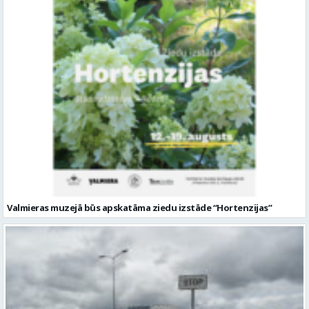
Valmieras muzejā būs apskatāma ziedu izstāde “Hortenzijas”