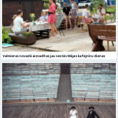
Valmieras novadā aizvadītas jau sestās Mājas kafejnīcu dienas