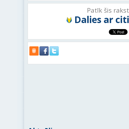
Patīk šis raks
Dalies ar ci