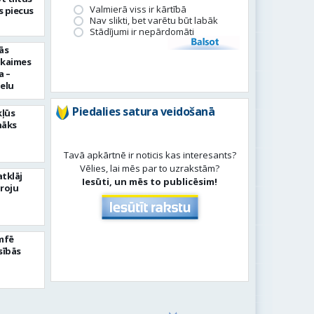
Valmierā viss ir kārtībā
 piecus
Nav slikti, bet varētu būt labāk
Stādījumi ir nepārdomāti
Balsot
ās
pkaimes
a –
ielu
Piedalies satura veidošanā
kļūs
nāks
Tavā apkārtnē ir noticis kas interesants?
Vēlies, lai mēs par to uzrakstām?
tklāj
Iesūti, un mēs to publicēsim!
roju
umfē
sībās