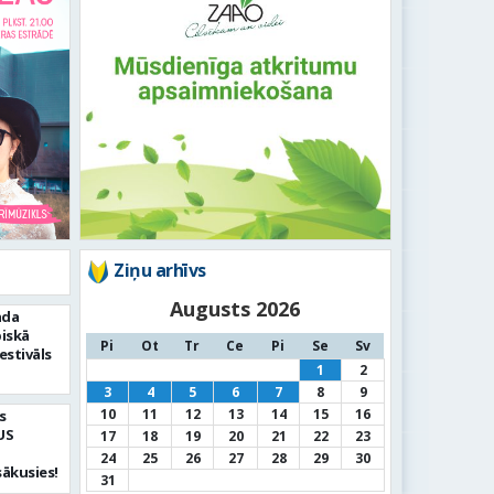
Ziņu arhīvs
Augusts 2026
ada
piskā
Pi
Ot
Tr
Ce
Pi
Se
Sv
estivāls
1
2
3
4
5
6
7
8
9
10
11
12
13
14
15
16
s
US
17
18
19
20
21
22
23
24
25
26
27
28
29
30
sākusies!
31