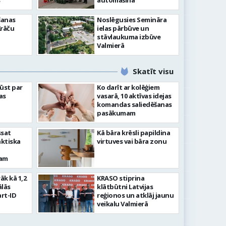
”
automašīna
šanas
Noslēgusies Semināra
Krāču
ielas pārbūve un
stāvlaukuma izbūve
Valmierā
Skatīt visu
ļūst par
Ko darīt ar kolēģiem
as
vasarā, 10 aktīvas idejas
komandas saliedēšanas
pasākumam
ssat
Kā bāra krēsli papildina
aktiska
virtuves vai bāra zonu
kam
rāk kā 1,2
KRASO stiprina
ālās
klātbūtni Latvijas
rt-ID
reģionos un atklāj jaunu
veikalu Valmierā