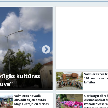
etīgās kultūras
FOTO: Ar daudzve
Valmieras teātr
104. sezonu – pa
tuve”
aizvadīta Valmiera
brīvību
Valmieras novadā
Garšaugu dārzā 
aizvadītas jau sestās
dienas apskat
Mājas kafejnīcu dienas
izstāde “Vasara