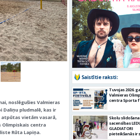
Saistītie raksti:
Tuvojas 2026. g
Valmieras Olim
centra Sporta f
nai, noslēgušies Valmieras
 Daliņu pludmalē, kas ir
u atpūtas vietām vasarā,
Skolu slidošana
sacensības LED
s Olimpiskais centra
GLADIATORI
liste Rūta Lapiņa.
pieteikšanās ir 