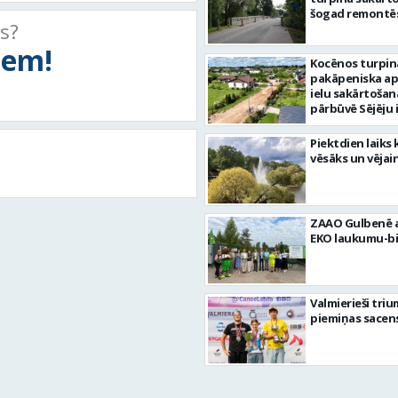
šogad remontēs
ts?
tiem!
Kocēnos turpin
pakāpeniska a
ielu sakārtošan
pārbūvē Sējēju 
Piektdien laiks 
vēsāks un vējai
ZAAO Gulbenē a
EKO laukumu-bi
Valmierieši tri
piemiņas sacen