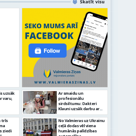
Skatīt visu
idīgiem notikumiem
is uzsāk
Ar smaidu un
r varu,
profesionālu
s 743. dzimšanas diena
FOTO: V
sirdsiltumu: Dakteri
Klauni uzsāk darbu ar
senioriem Vidzemes
slimnīcā
trīs
No Valmieras uz Ukrainu
āma
ceļā dodas vēl viena
s ziedi
humānās palīdzības