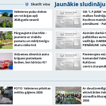
Jaunākie sludināj
Skatīt visu
Valmieras puķu dobes
SIA "L.P.JANA" 
un rotācijas apļi
malkas fasētāju
2026.gada vasarā
Kocēnos maiņās. Dar
pienākumi: - Pa
kamīnmalku, atb
darba uzdevum
Pārgaujiete Līva Irkle –
Aicinām darbā 
Marķēt un pārb
jauniete ar stabilu
palīdzības aut
gatavo produkci
pamatu un mērķtiecīgu
vadītāju DARBA
Rūpēties par d
skatu nākotnē
PIENĀKUMI: teh
kvalitāti un kār
palīdzības snie
darba vietā Prasības
transportlīdze
Vidzemes slimnīcā asins
Pievienojies mū
kandidātiem: - 
evakuācija
krājumi pietiekami
komandai! Valm
fiziskā izturība 
transportlīdze
šodien, bet kā būs rīt?
Kultūras
Precizitāte un 
remonts
centrs (turpmā
Prasme un vēlm
transportlīdze
Iestāde) aicina
komandā Uzņēmums
sagatavošana t
skaņu un gaism
piedāvā: - Atal
apskatei PRASĪ
operatoru uz
EUR 1200 bruto 
PRETENDENTIEM
nenoteiktu laik
no padarītā) - 
profesionālā va
vietas adrese: R
laikā izmaksātu
FOTO: Valmieras pilsētas
Ar daudzveidī
vispārējā vidējā
10, Valmiera Ja Tev ir
Profesionālus 
svētku gājiens 2026
aktivitātēm Val
DE, CE kategori
vēlme: nodroši
atbalstošus ko
aizvadīta Muze
transportlīdze
skaņas un gais
Lūgums CV sūtīt
2026
vadītāja apliec
iekārtu un to v
pastu:
D, CE kategorija