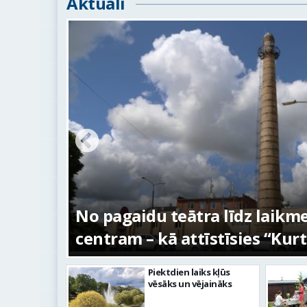
Aktuāli
s –
No pagaidu teātra līdz laikm
centram – kā attīstīsies “Kur
Piektdien laiks kļūs
vēsāks un vējaināks