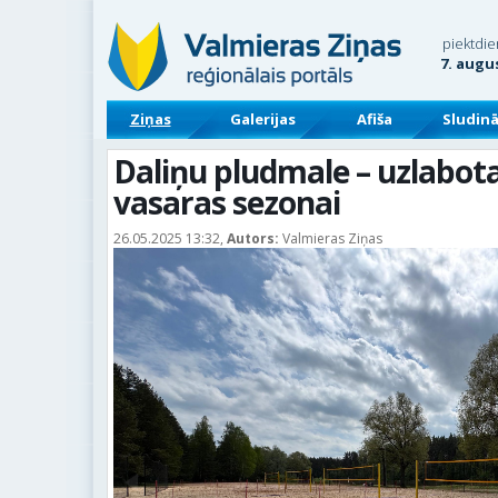
piektdie
7. augu
Ziņas
Galerijas
Afiša
Sludin
Daliņu pludmale – uzlabot
vasaras sezonai
26.05.2025 13:32,
Autors:
Valmieras Ziņas