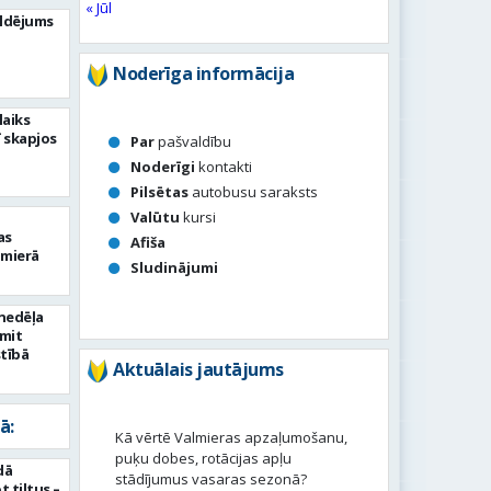
« Jūl
ldējums
Noderīga informācija
laiks
 skapjos
Par
pašvaldību
Noderīgi
kontakti
Pilsētas
autobusu saraksts
Valūtu
kursi
as
Afiša
lmierā
Sludinājumi
 nedēļa
smit
tībā
Aktuālais jautājums
ā:
Kā vērtē Valmieras apzaļumošanu,
puķu dobes, rotācijas apļu
dā
stādījumus vasaras sezonā?
 tiltus –