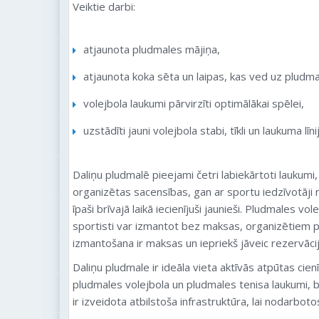
Veiktie darbi:
atjaunota pludmales mājiņa,
atjaunota koka sēta un laipas, kas ved uz pludmal
volejbola laukumi pārvirzīti optimālākai spēlei,
uzstādīti jauni volejbola stabi, tīkli un laukuma līni
Daliņu pludmalē pieejami četri labiekārtoti laukumi
organizētas sacensības, gan ar sportu iedzīvotāji n
īpaši brīvajā laikā iecienījuši jaunieši. Pludmales vo
sportisti var izmantot bez maksas, organizētiem
izmantošana ir maksas un iepriekš jāveic rezervācij
Daliņu pludmale ir ideāla vieta aktīvās atpūtas cienīt
pludmales volejbola un pludmales tenisa laukumi, be
ir izveidota atbilstoša infrastruktūra, lai nodarbot