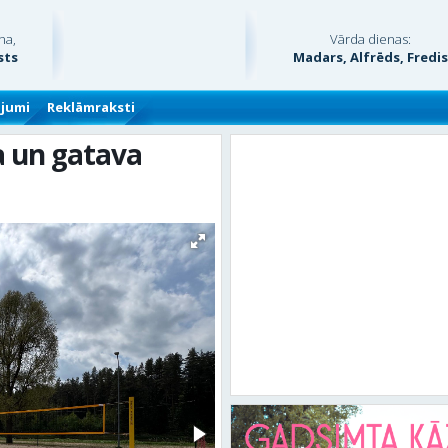
na,
Vārda dienas:
sts
Madars, Alfrēds, Fredi
ājumi
Reklāmraksti
a un gatava