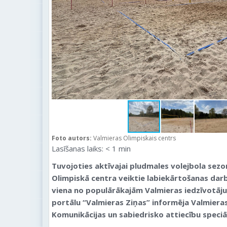
Foto autors:
Valmieras Olimpiskais centrs
Lasīšanas laiks:
< 1
min
Tuvojoties aktīvajai pludmales volejbola sezo
Olimpiskā centra veiktie labiekārtošanas darbi
viena no populārākajām Valmieras iedzīvotāj
portālu “Valmieras Ziņas” informēja Valmiera
Komunikācijas un sabiedrisko attiecību speciā