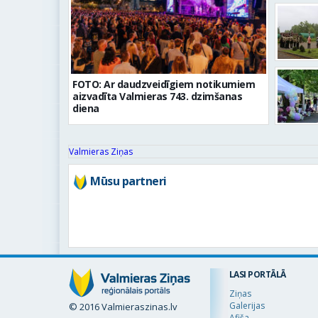
FOTO: Ar daudzveidīgiem notikumiem
aizvadīta Valmieras 743. dzimšanas
diena
Valmieras Ziņas
Mūsu partneri
LASI PORTĀLĀ
Ziņas
Galerijas
© 2016 Valmieraszinas.lv
Afiša