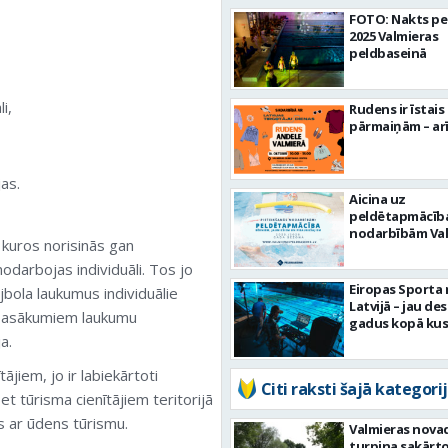
FOTO: Nakts pe
2025 Valmieras
peldbaseinā
i,
Rudens ir īstais 
pārmaiņām – arī
jas.
Aicina uz
peldētapmācīb
nodarbībām Va
, kuros norisinās gan
odarbojas individuāli. Tos jo
Eiropas Sporta
lejbola laukumus individuālie
Latvijā – jau de
 pasākumiem laukumu
gadus kopā kus
a.
ājiem, jo ir labiekārtoti
Citi raksti šajā kategorij
t tūrisma cienītājiem teritorijā
os ar ūdens tūrismu.
Valmieras nova
turpina sakārtot