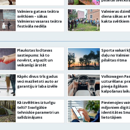
pilsētai svētkos
Valmiera gatava teātra
Valmieras dzim
svētkiem – sākas
diena sākas ar 
Valmieras vasaras teātra
kakta svētkiem
festivāla nedēļa
Plaukstas locītavas
Sporta vakari k
sastiepums: kā to
daļu no Valmier
novērst, atpazīt un
pilsētas ritma
veiksmīgi ārstēt
Kāpēc divus trīs gadus
Volkswagen Pa
veci mazlietoti auto ar
uzturēšana: pr
garantiju ir laba izvēle
pieeja ilgākam
kalpošanas lai
Kā izvēlēties izturīgu
Pievienojies vai
telti? Svarīgākie
miljoniem digit
tehniskie parametri un
identitātes Sma
salīdzinājums
lietotājiem