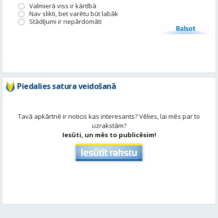
Valmierā viss ir kārtībā
Nav slikti, bet varētu būt labāk
Stādījumi ir nepārdomāti
Balsot
Piedalies satura veidošanā
Tavā apkārtnē ir noticis kas interesants? Vēlies, lai mēs par to
uzrakstām?
Iesūti, un mēs to publicēsim!