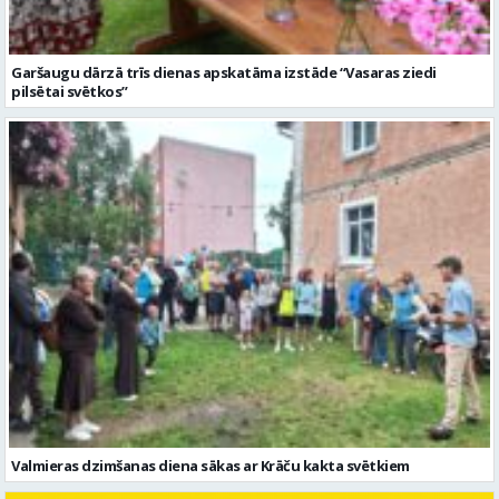
Garšaugu dārzā trīs dienas apskatāma izstāde “Vasaras ziedi
pilsētai svētkos”
Valmieras dzimšanas diena sākas ar Krāču kakta svētkiem