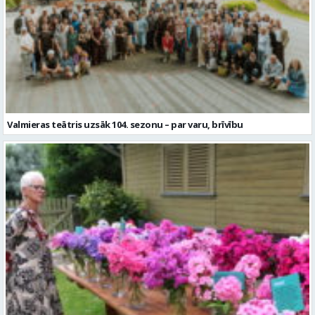
Valmieras teātris uzsāk 104. sezonu – par varu, brīvību