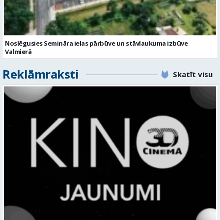
Noslēgusies Semināra ielas pārbūve un stāvlaukuma izbūve
Valmierā
Reklāmraksti
Skatīt visu