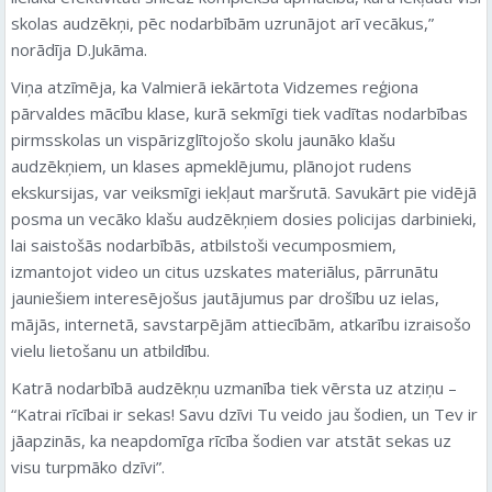
skolas audzēkņi, pēc nodarbībām uzrunājot arī vecākus,”
norādīja D.Jukāma.
Viņa atzīmēja, ka Valmierā iekārtota Vidzemes reģiona
pārvaldes mācību klase, kurā sekmīgi tiek vadītas nodarbības
pirmsskolas un vispārizglītojošo skolu jaunāko klašu
audzēkņiem, un klases apmeklējumu, plānojot rudens
ekskursijas, var veiksmīgi iekļaut maršrutā. Savukārt pie vidējā
posma un vecāko klašu audzēkņiem dosies policijas darbinieki,
lai saistošās nodarbībās, atbilstoši vecumposmiem,
izmantojot video un citus uzskates materiālus, pārrunātu
jauniešiem interesējošus jautājumus par drošību uz ielas,
mājās, internetā, savstarpējām attiecībām, atkarību izraisošo
vielu lietošanu un atbildību.
Katrā nodarbībā audzēkņu uzmanība tiek vērsta uz atziņu –
“Katrai rīcībai ir sekas! Savu dzīvi Tu veido jau šodien, un Tev ir
jāapzinās, ka neapdomīga rīcība šodien var atstāt sekas uz
visu turpmāko dzīvi”.