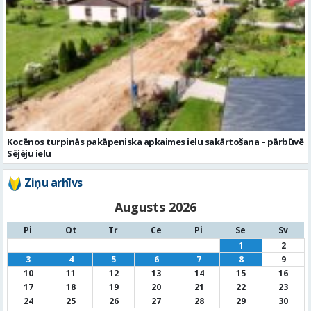
Kocēnos turpinās pakāpeniska apkaimes ielu sakārtošana – pārbūvē
Sējēju ielu
Ziņu arhīvs
Augusts 2026
Pi
Ot
Tr
Ce
Pi
Se
Sv
1
2
3
4
5
6
7
8
9
10
11
12
13
14
15
16
17
18
19
20
21
22
23
24
25
26
27
28
29
30