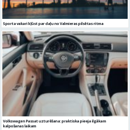
Sporta vakari kļūst par daļu no Valmieras pilsētas ritma
Volkswagen Passat uzturēšana: praktiska pieeja ilgākam
kalpošanas laikam