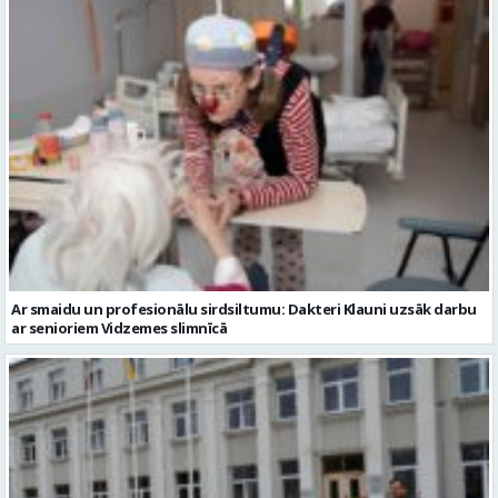
Ar smaidu un profesionālu sirdsiltumu: Dakteri Klauni uzsāk darbu
ar senioriem Vidzemes slimnīcā