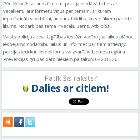
Pēc tikšanās ar audzēkņiem, policija piedāvā tikties ar
vecākiem, lai informētu viņus par tēmām, ar kurām
iepazīstināti viņu bērni, un par atbildību, ko vecākiem paredz
likums. Nodarbības tēma -“Vecāki. Bērns. Atbildība”.
Valsts policija aicina izglītības iestāžu vadību jau laikus plānot
iespējamo nodarbību laikus un informēt par tiem attiecīgo
policijas iecirkņu inspektorus vai zvanīt Vidzemes reģiona
Prevencijas grupas darbiniekiem pa tālruni 64201326.
Patīk šis raksts?
Dalies ar citiem!