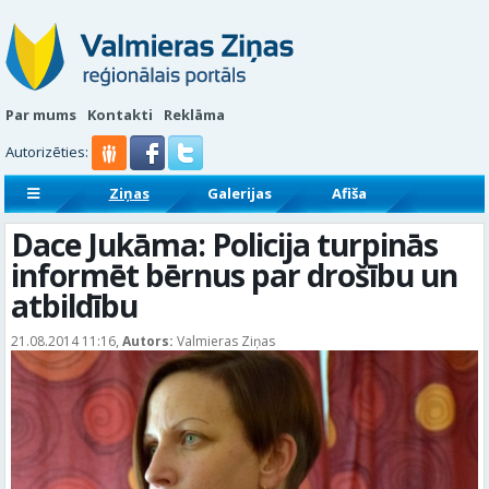
Par mums
Kontakti
Reklāma
Autorizēties:
Ziņas
Galerijas
Afiša
Sludinājumi
Reklāmraksti
Dace Jukāma: Policija turpinās
informēt bērnus par drošību un
atbildību
21.08.2014 11:16,
Autors:
Valmieras Ziņas