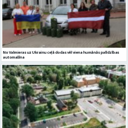
No Valmieras uz Ukrainu ceļā dodas vēl viena humānās palīdzības
automašīna