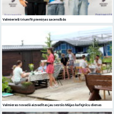
Valmierieši triumfē piemiņas sacensībās
Valmieras novadā aizvadītas jau sestās Mājas kafejnīcu dienas