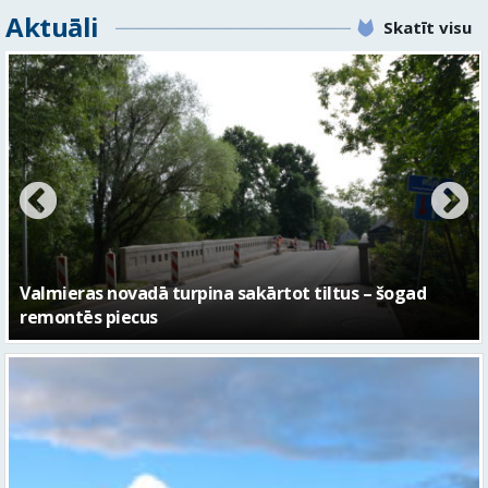
Aktuāli
Skatīt visu
No pagaidu teātra līdz laikmetīgās kultūras centram
– kā attīstīsies “Kurtuve”