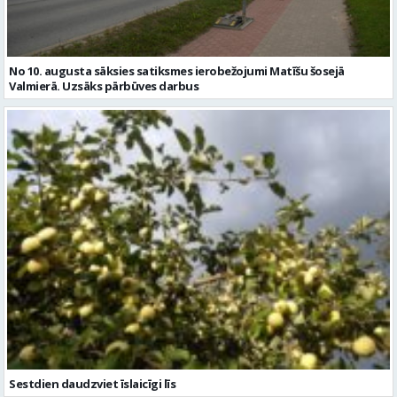
No 10. augusta sāksies satiksmes ierobežojumi Matīšu šosejā
Valmierā. Uzsāks pārbūves darbus
Sestdien daudzviet īslaicīgi līs