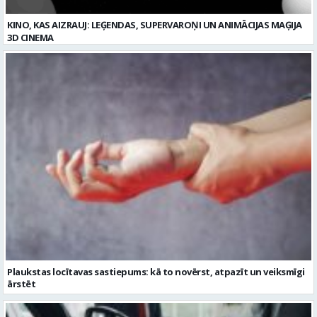
KINO, KAS AIZRAUJ: LEĢENDAS, SUPERVAROŅI UN ANIMĀCIJAS MAĢIJA
3D CINEMA
Plaukstas locītavas sastiepums: kā to novērst, atpazīt un veiksmīgi
ārstēt