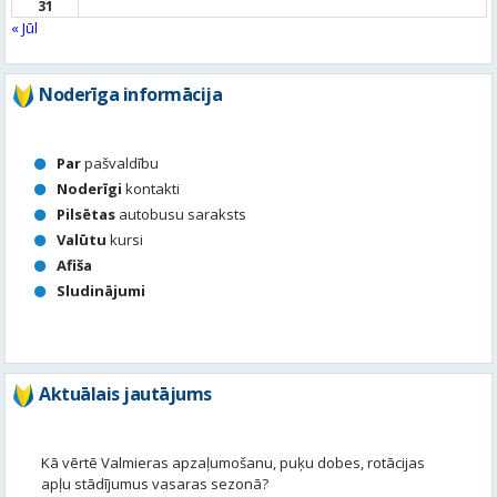
31
« Jūl
Noderīga informācija
Par
pašvaldību
Noderīgi
kontakti
Pilsētas
autobusu saraksts
Valūtu
kursi
Afiša
Sludinājumi
Aktuālais jautājums
Kā vērtē Valmieras apzaļumošanu, puķu dobes, rotācijas
apļu stādījumus vasaras sezonā?