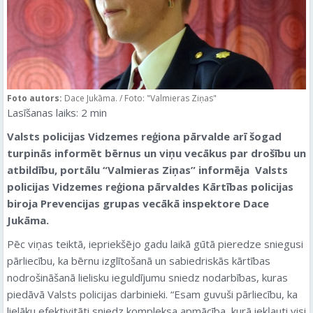
Foto autors:
Dace Jukāma. / Foto: "Valmieras Ziņas"
Lasīšanas laiks:
2
min
Valsts policijas Vidzemes reģiona pārvalde arī šogad
turpinās informēt bērnus un viņu vecākus par drošību un
atbildību, portālu “Valmieras Ziņas” informēja Valsts
policijas Vidzemes reģiona pārvaldes Kārtības policijas
biroja Prevencijas grupas vecākā inspektore Dace
Jukāma.
Pēc viņas teiktā, iepriekšējo gadu laikā gūtā pieredze sniegusi
pārliecību, ka bērnu izglītošanā un sabiedriskās kārtības
nodrošināšanā lielisku ieguldījumu sniedz nodarbības, kuras
piedāvā Valsts policijas darbinieki. “Esam guvuši pārliecību, ka
lielāku efektivitāti sniedz kompleksa apmācība, kurā iekļauti visi