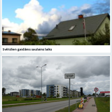
Svētdien gaidāms saulains laiks