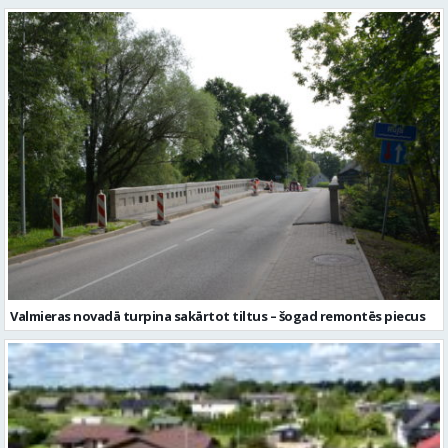
Valmieras novadā turpina sakārtot tiltus – šogad remontēs piecus