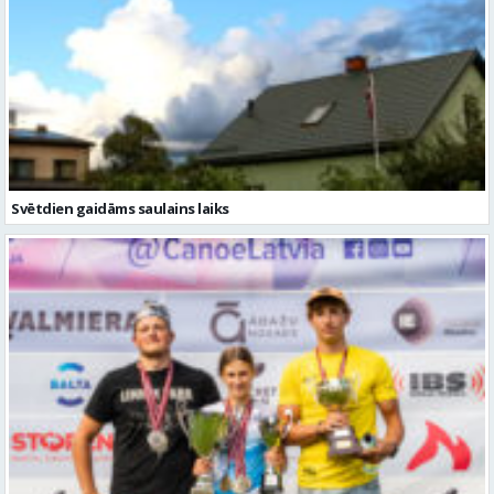
Svētdien gaidāms saulains laiks