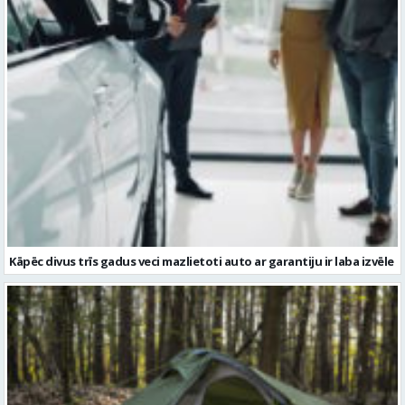
Kāpēc divus trīs gadus veci mazlietoti auto ar garantiju ir laba izvēle