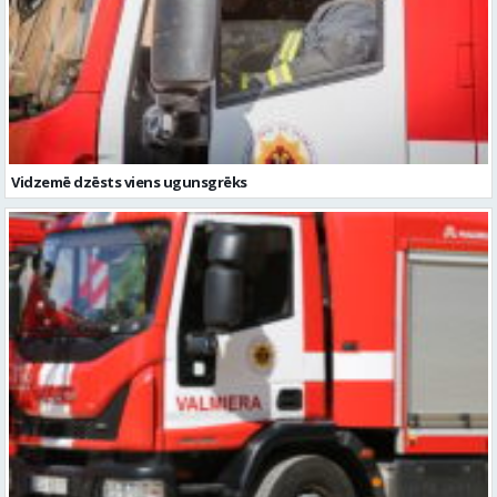
Vidzemē dzēsts viens ugunsgrēks
Vidzemē otrdien dzēsti trīs ugunsgrēki