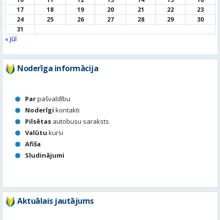
Noderīga informācija
Par
pašvaldību
Noderīgi
kontakti
Pilsētas
autobusu saraksts
Valūtu
kursi
Afiša
Sludinājumi
Aktuālais jautājums
Kā vērtē Valmieras apzaļumošanu, puķu dobes, rotācijas
apļu stādījumus vasaras sezonā?
Valmierā viss ir kārtībā
Nav slikti, bet varētu būt labāk
Stādījumi ir nepārdomāti
Balsot