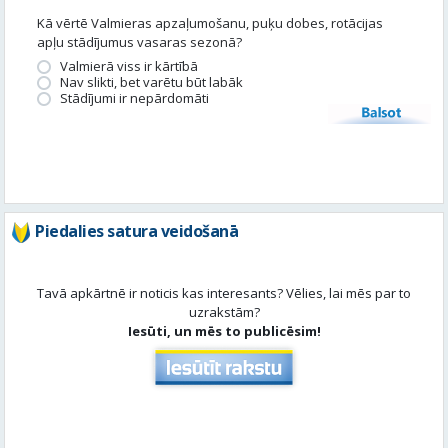
Piedalies satura veidošanā
Tavā apkārtnē ir noticis kas interesants? Vēlies, lai mēs par to
uzrakstām?
Iesūti, un mēs to publicēsim!
Aktuāli
Skatīt visu