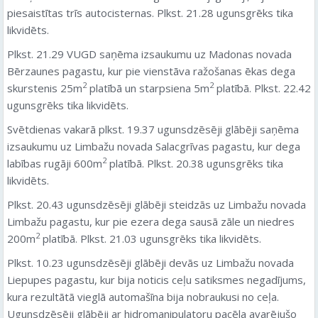
piesaistītas trīs autocisternas. Plkst. 21.28 ugunsgrēks tika
likvidēts.
Plkst. 21.29 VUGD saņēma izsaukumu uz Madonas novada
Bērzaunes pagastu, kur pie vienstāva ražošanas ēkas dega
2
2
skurstenis 25m
platībā un starpsiena 5m
platībā. Plkst. 22.42
ugunsgrēks tika likvidēts.
Svētdienas vakarā plkst. 19.37 ugunsdzēsēji glābēji saņēma
izsaukumu uz Limbažu novada Salacgrīvas pagastu, kur dega
2
labības rugāji 600m
platībā. Plkst. 20.38 ugunsgrēks tika
likvidēts.
Plkst. 20.43 ugunsdzēsēji glābēji steidzās uz Limbažu novada
Limbažu pagastu, kur pie ezera dega sausā zāle un niedres
2
200m
platībā. Plkst. 21.03 ugunsgrēks tika likvidēts.
Plkst. 10.23 ugunsdzēsēji glābēji devās uz Limbažu novada
Liepupes pagastu, kur bija noticis ceļu satiksmes negadījums,
kura rezultātā vieglā automašīna bija nobraukusi no ceļa.
Ugunsdzēsēji glābēji ar hidromanipulatoru pacēla avarējušo