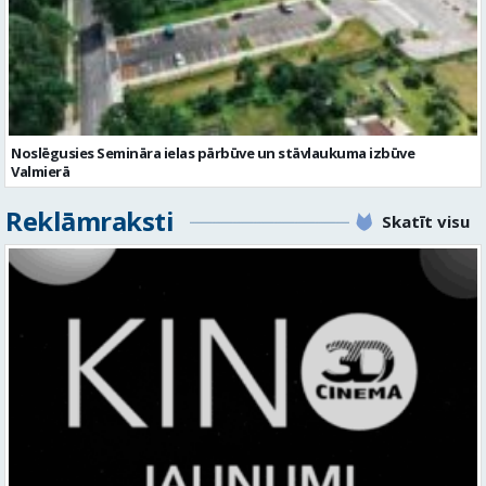
Noslēgusies Semināra ielas pārbūve un stāvlaukuma izbūve
Valmierā
Reklāmraksti
Skatīt visu
KINO, KAS AIZRAUJ: LEĢENDAS, SUPERVAROŅI UN ANIMĀCIJAS MAĢIJA
3D CINEMA