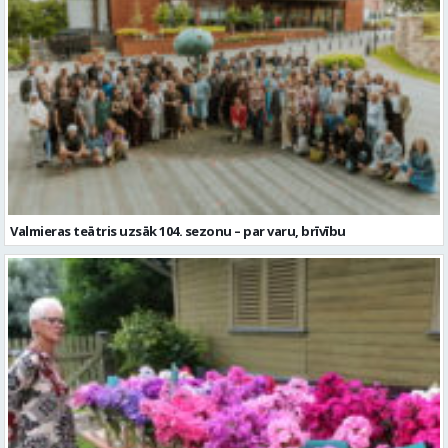
Valmieras teātris uzsāk 104. sezonu – par varu, brīvību