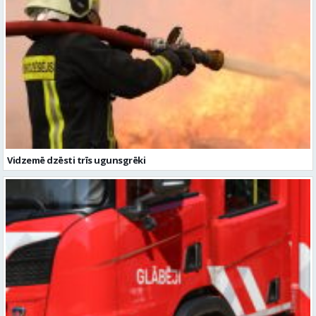
Vidzemē dzēsti trīs ugunsgrēki
Vidzemē dzēsti četri ugunsgrēki