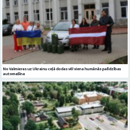
No Valmieras uz Ukrainu ceļā dodas vēl viena humānās palīdzības
automašīna