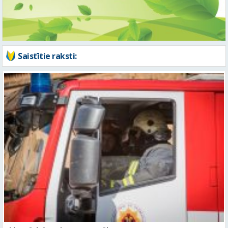
Vidzemē dzēsts viens ugunsgrēks