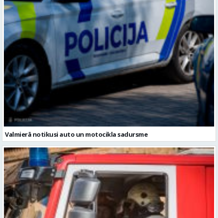
Valmierā notikusi auto un motocikla sadursme