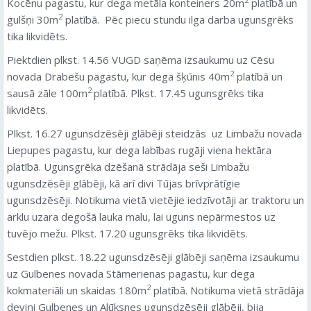
Kocēnu pagastu, kur dega metāla konteiners 20m
platībā un
2
gulšņi 30m
platībā. Pēc piecu stundu ilga darba ugunsgrēks
tika likvidēts.
Piektdien plkst. 14.56 VUGD saņēma izsaukumu uz Cēsu
2
novada Drabešu pagastu, kur dega šķūnis 40m
platībā un
2
sausā zāle 100m
platībā. Plkst. 17.45 ugunsgrēks tika
likvidēts.
Plkst. 16.27 ugunsdzēsēji glābēji steidzās uz Limbažu novada
Liepupes pagastu, kur dega labības rugāji viena hektāra
platībā. Ugunsgrēka dzēšanā strādāja seši Limbažu
ugunsdzēsēji glābēji, kā arī divi Tūjas brīvprātīgie
ugunsdzēsēji. Notikuma vietā vietējie iedzīvotāji ar traktoru un
arklu uzara degošā lauka malu, lai uguns nepārmestos uz
tuvējo mežu. Plkst. 17.20 ugunsgrēks tika likvidēts.
Sestdien plkst. 18.22 ugunsdzēsēji glābēji saņēma izsaukumu
uz Gulbenes novada Stāmerienas pagastu, kur dega
2
kokmateriāli un skaidas 180m
platībā. Notikuma vietā strādāja
deviņi Gulbenes un Alūksnes ugunsdzēsēji glābēji, bija