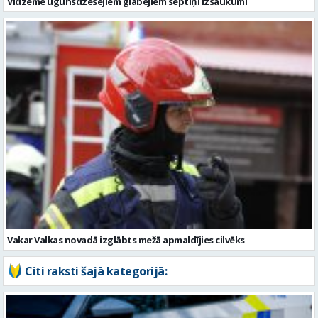
Vakar Valkas novadā izglābts mežā apmaldījies cilvēks
Citi raksti šajā kategorijā: