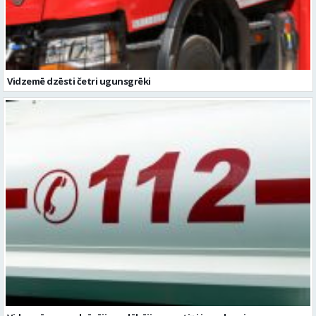
Vidzemē ugunsdzēsējiem glābējiem septiņi izsaukumi