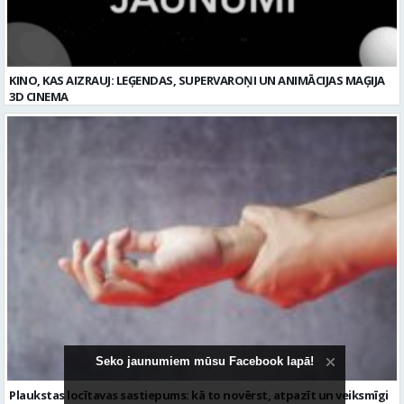
Plaukstas locītavas sastiepums: kā to novērst, atpazīt un veiksmīgi
ārstēt
Seko jaunumiem mūsu Facebook lapā!