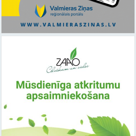
Saistītie raksti: