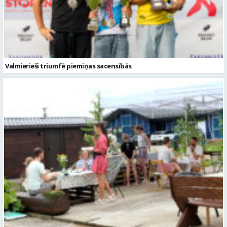
Valmierieši triumfē piemiņas sacensībās
Valmieras novadā aizvadītas jau sestās Mājas kafejnīcu dienas