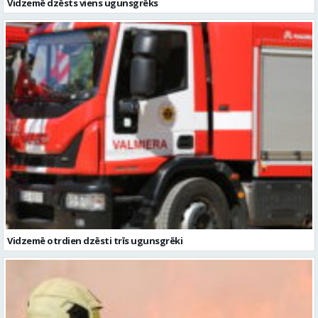
Vidzemē otrdien dzēsti trīs ugunsgrēki