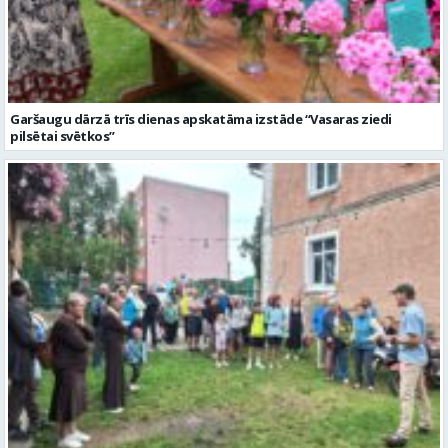
Garšaugu dārzā trīs dienas apskatāma izstāde “Vasaras ziedi
pilsētai svētkos”
Valmieras dzimšanas diena sākas ar Krāču kakta svētkiem