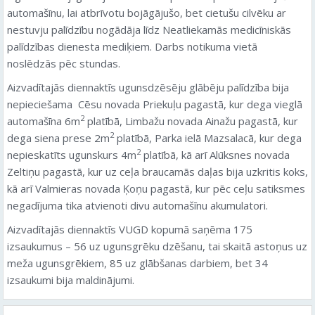
automašīnu, lai atbrīvotu bojāgājušo, bet cietušu cilvēku ar
nestuvju palīdzību nogādāja līdz Neatliekamās medicīniskās
palīdzības dienesta mediķiem. Darbs notikuma vietā
noslēdzās pēc stundas.
Aizvadītajās diennaktīs ugunsdzēsēju glābēju palīdzība bija
nepieciešama Cēsu novada Priekuļu pagastā, kur dega vieglā
2
automašīna 6m
platībā, Limbažu novada Ainažu pagastā, kur
2
dega siena prese 2m
platībā, Parka ielā Mazsalacā, kur dega
2
nepieskatīts ugunskurs 4m
platībā, kā arī Alūksnes novada
Zeltiņu pagastā, kur uz ceļa braucamās daļas bija uzkritis koks,
kā arī Valmieras novada Ķoņu pagastā, kur pēc ceļu satiksmes
negadījuma tika atvienoti divu automašīnu akumulatori.
Aizvadītajās diennaktīs VUGD kopumā saņēma 175
izsaukumus – 56 uz ugunsgrēku dzēšanu, tai skaitā astoņus uz
meža ugunsgrēkiem, 85 uz glābšanas darbiem, bet 34
izsaukumi bija maldinājumi.