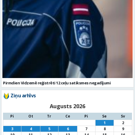
Pirmdien Vidzemē reģistrēti 12 ceļu satiksmes negadījumi
Ziņu arhīvs
Augusts 2026
Pi
Ot
Tr
Ce
Pi
Se
Sv
1
2
3
4
5
6
7
8
9
10
11
12
13
14
15
16
17
18
19
20
21
22
23
24
25
26
27
28
29
30
31
« Jūl