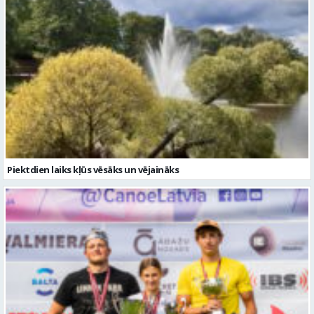
Piektdien laiks kļūs vēsāks un vējaināks