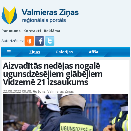
Par mums
Kontakti
Reklāma
Autorizēties:
Ziņas
Galerijas
Afiša
Sludinājumi
Reklāmraksti
Aizvadītās nedēļas nogalē
ugunsdzēsējiem glābējiem
Vidzemē 21 izsaukums
22.08.2022 09:38,
Autors:
Valmieras Ziņas