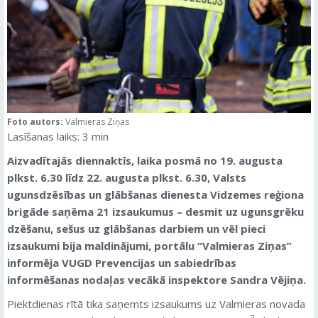
Foto autors:
Valmieras Ziņas
Lasīšanas laiks:
3
min
Aizvadītajās diennaktīs, laika posmā no 19. augusta
plkst. 6.30 līdz 22. augusta plkst. 6.30, Valsts
ugunsdzēsības un glābšanas dienesta Vidzemes reģiona
brigāde saņēma 21 izsaukumus – desmit uz ugunsgrēku
dzēšanu, sešus uz glābšanas darbiem un vēl pieci
izsaukumi bija maldinājumi, portālu “Valmieras Ziņas”
informēja VUGD Prevencijas un sabiedrības
informēšanas nodaļas vecākā inspektore Sandra Vējiņa.
Piektdienas rītā tika saņemts izsaukums uz Valmieras novada
2