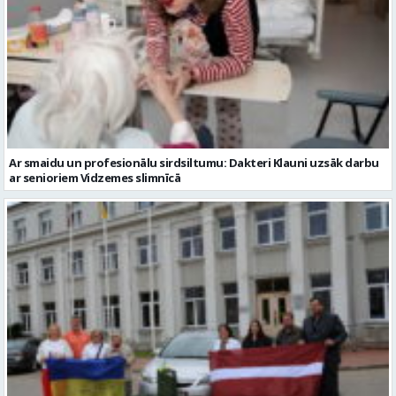
Ar smaidu un profesionālu sirdsiltumu: Dakteri Klauni uzsāk darbu
ar senioriem Vidzemes slimnīcā
No Valmieras uz Ukrainu ceļā dodas vēl viena humānās palīdzības
automašīna