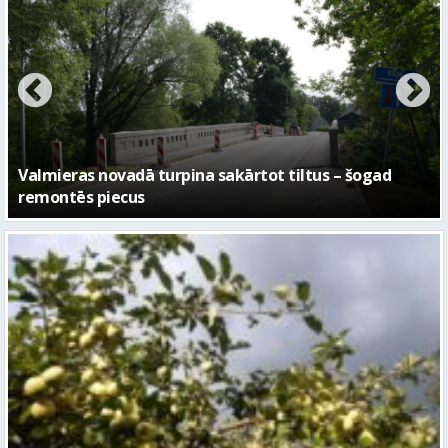
No pagaidu teātra līdz laikmetīgās kultūras centram
– kā attīstīsies “Kurtuve”
Sestdien daudzviet īslaicīgi līs