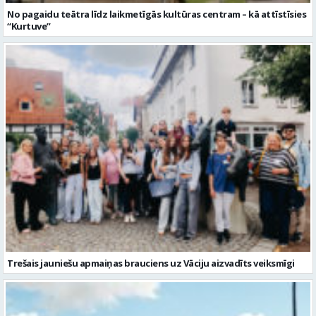
Trešais jauniešu apmaiņas brauciens uz Vāciju aizvadīts veiksmīgi