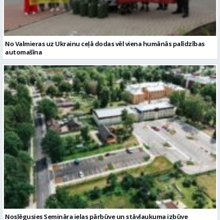
Noslēgusies Semināra ielas pārbūve un stāvlaukuma izbūve
Valmierā
Reklāmraksti
Skatīt visu