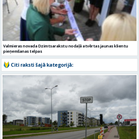
Valmieras novada Dzimtsarakstu nodaļā atvērtas jaunas klientu
pieņemšanas telpas
Citi raksti šajā kategorijā:
No 10. augusta sāksies satiksmes ierobežojumi Matīšu šosejā
Valmierā. Uzsāks pārbūves darbus