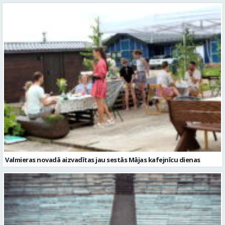
Valmieras novadā aizvadītas jau sestās Mājas kafejnīcu dienas