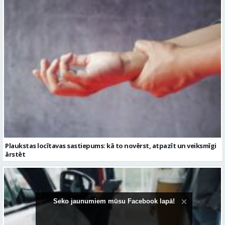
Plaukstas locītavas sastiepums: kā to novērst, atpazīt un veiksmīgi
ārstēt
Seko jaunumiem mūsu Facebook lapā!