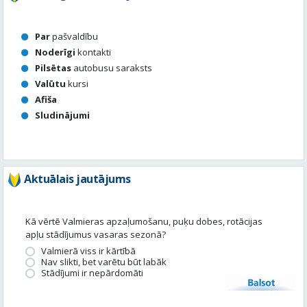
Valūtu
kursi
Afiša
Sludinājumi
Aktuālais jautājums
Kā vērtē Valmieras apzaļumošanu, puķu dobes, rotācijas
apļu stādījumus vasaras sezonā?
Valmierā viss ir kārtībā
Nav slikti, bet varētu būt labāk
Stādījumi ir nepārdomāti
Balsot
Piedalies satura veidošanā