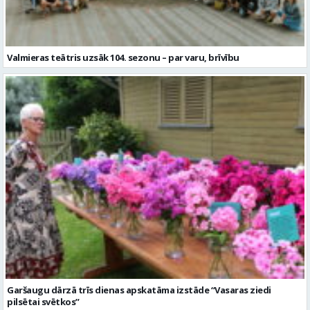
Garšaugu dārzā trīs dienas apskatāma izstāde “Vasaras ziedi
pilsētai svētkos”