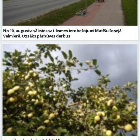
Sestdien daudzviet īslaicīgi līs