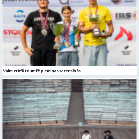
Valmierieši triumfē piemiņas sacensībās
Valmiera gatava teātra svētkiem – sākas Valmieras vasaras teātra