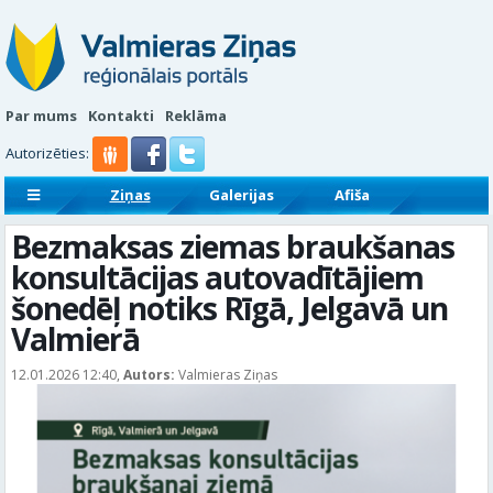
Par mums
Kontakti
Reklāma
Autorizēties:
Ziņas
Galerijas
Afiša
Sludinājumi
Reklāmraksti
Bezmaksas ziemas braukšanas
konsultācijas autovadītājiem
šonedēļ notiks Rīgā, Jelgavā un
Valmierā
12.01.2026 12:40,
Autors:
Valmieras Ziņas