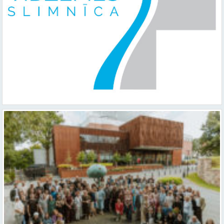
Valmieras teātris uzsāk 104. sezonu – par varu, brīvību