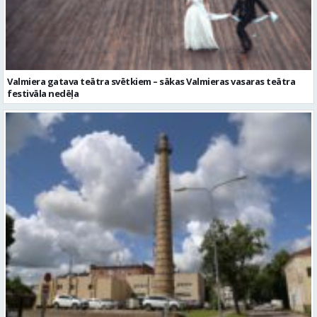
festivāla nedēļa
No pagaidu teātra līdz laikmetīgās kultūras centram – kā attīstīsies
“Kurtuve”