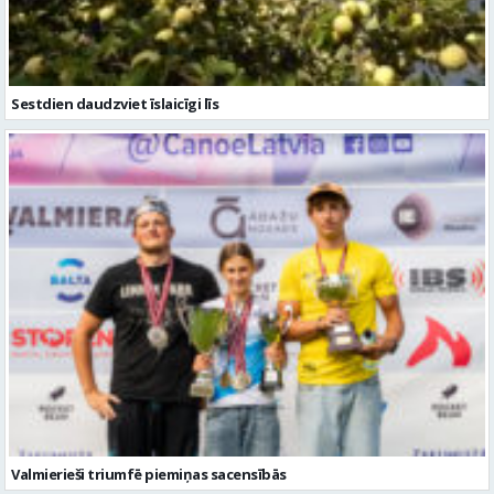
Valmierieši triumfē piemiņas sacensībās