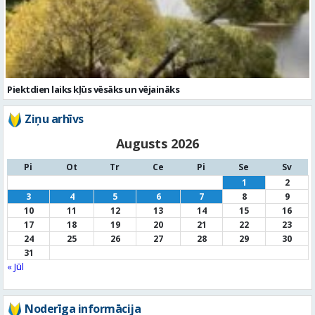
Piektdien laiks kļūs vēsāks un vējaināks
Ziņu arhīvs
Augusts 2026
Pi
Ot
Tr
Ce
Pi
Se
Sv
1
2
3
4
5
6
7
8
9
10
11
12
13
14
15
16
17
18
19
20
21
22
23
24
25
26
27
28
29
30
31
« Jūl
Noderīga informācija
Par
pašvaldību
Noderīgi
kontakti
Pilsētas
autobusu saraksts