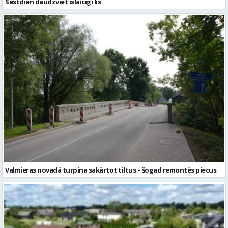
Valmieras novadā turpina sakārtot tiltus – šogad remontēs piecus