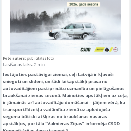
Foto autors:
publicitātes foto
Lasīšanas laiks:
2
min
Iestājoties pastāvīgai ziemai, ceļi Latvijā ir kļuvuši
sniegoti un slideni, un šādi laikapstākļi prasa no
autovadītājiem pastiprinātu uzmanību un pielāgošanos
braukšanai ziemas sezonā. Mainoties apstākļiem uz ceļa,
ir jāmainās arī autovadītāju domāšanai – jāņem vērā, ka
transportlīdzekļa vadāmība ziemā uz apledojuša
seguma būtiski atšķiras no braukšanas vasaras
apstākļos
,
portālu “Valmieras Ziņas” informēja CSDD
Komunikācijas departamentā.