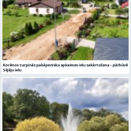
Kocēnos turpinās pakāpeniska apkaimes ielu sakārtošana – pārbūvē
Sējēju ielu