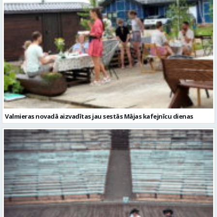
Valmieras novadā aizvadītas jau sestās Mājas kafejnīcu dienas