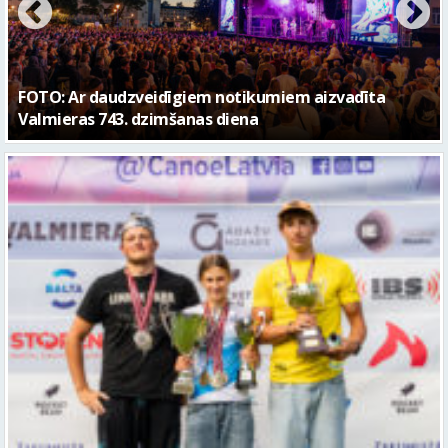
FOTO: Valmieras pilsētas svētku gājiens 2026
Valmierieši triumfē piemiņas sacensībās