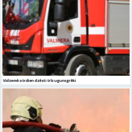
Vidzemē otrdien dzēsti trīs ugunsgrēki