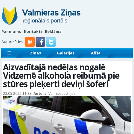
Par mums
Kontakti
Reklāma
Autorizēties:
Ziņas
Galerijas
Afiša
Sludinājumi
Reklāmraksti
Aizvadītajā nedēļas nogalē
Vidzemē alkohola reibumā pie
stūres pieķerti deviņi šoferi
23.05.2022 11:33,
Autors:
Valmieras Ziņas