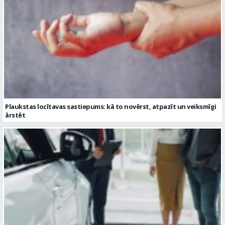
Plaukstas locītavas sastiepums: kā to novērst, atpazīt un veiksmīgi
ārstēt
Kāpēc divus trīs gadus veci mazlietoti auto ar garantiju ir laba izvēle