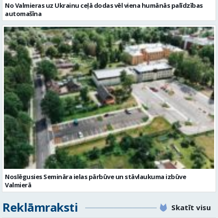
Noslēgusies Semināra ielas pārbūve un stāvlaukuma izbūve
Valmierā
Reklāmraksti
Skatīt visu