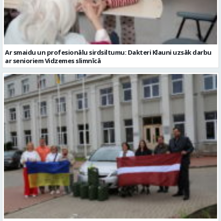
ar senioriem Vidzemes slimnīcā
No Valmieras uz Ukrainu ceļā dodas vēl viena humānās palīdzības
automašīna