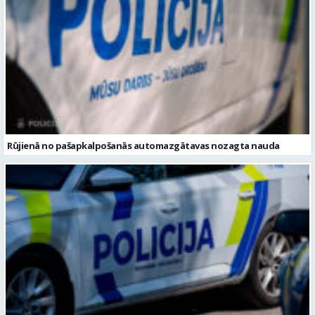
Rūjienā no pašapkalpošanās automazgātavas nozagta nauda
Aizvadītās nedēļas nogalē Vidzemē pie stūres reibumā aizturētas
piecas personas