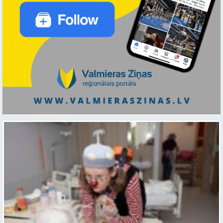
Ar smaidu un profesionālu sirdsiltumu: Dakteri Klauni uzsāk darbu