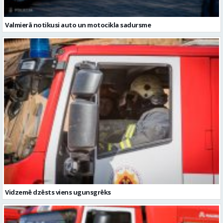
Vidzemē dzēsts viens ugunsgrēks