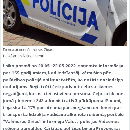
Foto autors:
Valmieras Ziņas
Lasīšanas laiks:
2
min
Laika posmā no 20.05.-23.05.2022 saņemta informācija
par 169 gadījumiem, kad iedzīvotāji vērsušies pēc
palīdzības policijā vai konstatēts, ka noticis noziedzīgs
nodarījums. Reģistrēti četrpadsmit ceļu satiksmes
negadījumi, kuros cietusi viena persona. Ceļu satiksmes
jomā pieņemti 242 administratīvā pārkāpuma lēmumi,
tajā skaitā 175 par ātruma pārsniegšanu un deviņi par
transporta līdzekļa vadīšanu alkohola reibumā, portālu
“Valmieras Ziņas” informēja Valsts policijas Vidzemes
reģiona pārvaldes Kārtības policijas biroja Prevencijas