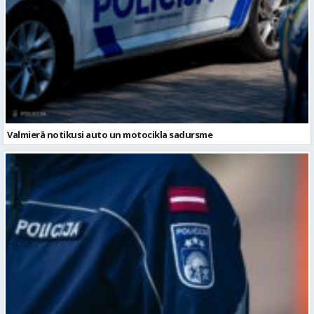
Valmierā notikusi auto un motocikla sadursme
Pirmdien Vidzemē reģistrēti 12 ceļu satiksmes negadījumi