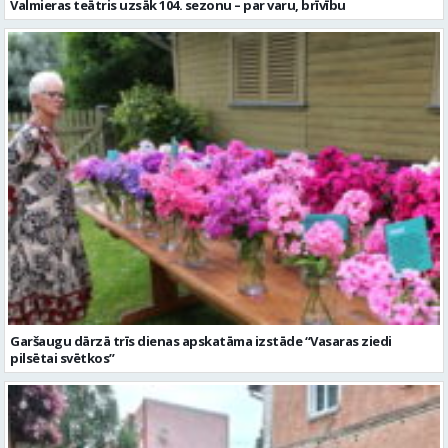
Garšaugu dārzā trīs dienas apskatāma izstāde “Vasaras ziedi
pilsētai svētkos”