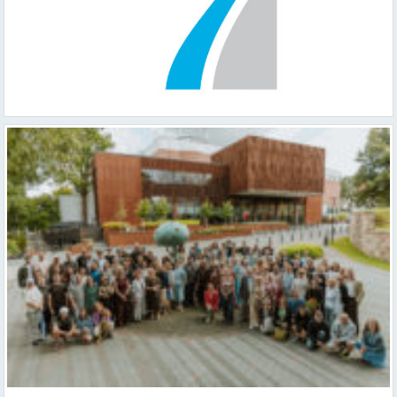
Valmieras teātris uzsāk 104. sezonu – par varu, brīvību