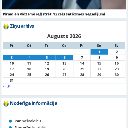
Augusts 2026
Pi
Ot
Tr
Ce
Pi
Se
Sv
1
2
3
4
5
6
7
8
9
10
11
12
13
14
15
16
17
18
19
20
21
22
23
24
25
26
27
28
29
30
31
« Jūl
Noderīga informācija
Par
pašvaldību
Noderīgi
kontakti
Pilsētas
autobusu saraksts
Valūtu
kursi
Afiša
Sludinājumi