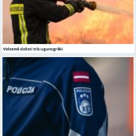
Vidzemē dzēsti trīs ugunsgrēki
Pirmdien Vidzemē reģistrēti 12 ceļu satiksmes negadījumi
Ziņu arhīvs