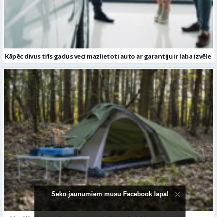
Kā izvēlēties izturīgu telti? Svarīgākie tehniskie parametri un
salīdzinājums
Seko jaunumiem mūsu Facebook lapā!