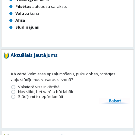
Aktuālais jautājums
Kā vērtē Valmieras apzaļumošanu, puķu dobes, rotācijas
apļu stādījumus vasaras sezonā?
Valmierā viss ir kārtībā
Nav slikti, bet varētu būt labāk
Stādījumi ir nepārdomāti
Balsot
Piedalies satura veidošanā
Tavā apkārtnē ir noticis kas interesants? Vēlies, lai mēs par to
uzrakstām?
Iesūti, un mēs to publicēsim!