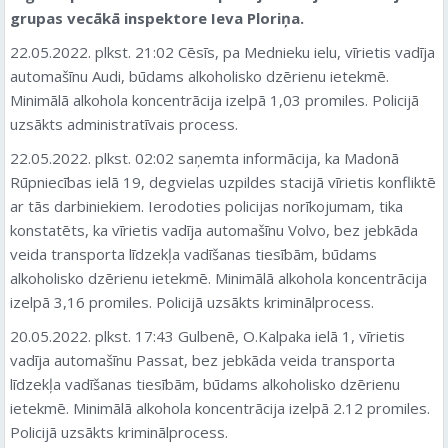
grupas vecākā inspektore Ieva Ploriņa.
22.05.2022. plkst. 21:02 Cēsīs, pa Mednieku ielu, vīrietis vadīja
automašīnu Audi, būdams alkoholisko dzērienu ietekmē.
Minimālā alkohola koncentrācija izelpā 1,03 promiles. Policijā
uzsākts administratīvais process.
22.05.2022. plkst. 02:02 saņemta informācija, ka Madonā
Rūpniecības ielā 19, degvielas uzpildes stacijā vīrietis konfliktē
ar tās darbiniekiem. Ierodoties policijas norīkojumam, tika
konstatēts, ka vīrietis vadīja automašīnu Volvo, bez jebkāda
veida transporta līdzekļa vadīšanas tiesībām, būdams
alkoholisko dzērienu ietekmē. Minimālā alkohola koncentrācija
izelpā 3,16 promiles. Policijā uzsākts kriminālprocess.
20.05.2022. plkst. 17:43 Gulbenē, O.Kalpaka ielā 1, vīrietis
vadīja automašīnu Passat, bez jebkāda veida transporta
līdzekļa vadīšanas tiesībām, būdams alkoholisko dzērienu
ietekmē. Minimālā alkohola koncentrācija izelpā 2.12 promiles.
Policijā uzsākts kriminālprocess.