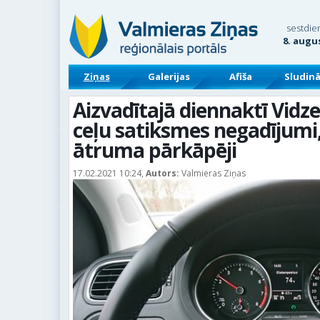
sestdie
8. augu
Ziņas
Galerijas
Afiša
Sludin
Aizvadītajā diennaktī Vidze
ceļu satiksmes negadījumi,
ātruma pārkāpēji
17.02.2021 10:24,
Autors:
Valmieras Ziņas