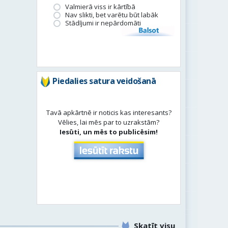
Valmierā viss ir kārtībā
Nav slikti, bet varētu būt labāk
Stādījumi ir nepārdomāti
Balsot
Piedalies satura veidošanā
Tavā apkārtnē ir noticis kas interesants?
Vēlies, lai mēs par to uzrakstām?
Iesūti, un mēs to publicēsim!
Skatīt visu