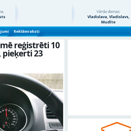
na,
Vārda dienas:
sts
Vladislava, Vladislavs,
Mudīte
ājumi
Reklāmraksti
mē reģistrēti 10
 pieķerti 23