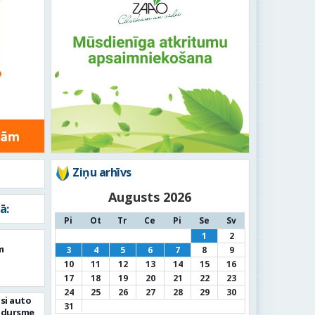
Ziņu arhīvs
Augusts 2026
ā:
Pi
Ot
Tr
Ce
Pi
Se
Sv
1
2
m
3
4
5
6
7
8
9
10
11
12
13
14
15
16
17
18
19
20
21
22
23
24
25
26
27
28
29
30
si auto
31
adursme