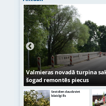
ežojumi
s
Valmieras novadā turpina sakā
šogad remontēs piecus
Sestdien daudzviet
īslaicīgi līs