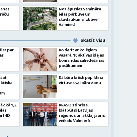
šanas
Noslēgusies Semināra
Krāču
ielas pārbūve un
stāvlaukuma izbūve
Valmierā
Skatīt visu
ļūst par
Ko darīt ar kolēģiem
as
vasarā, 10 aktīvas idejas
komandas saliedēšanas
pasākumam
ssat
Kā bāra krēsli papildina
aktiska
virtuves vai bāra zonu
kam
rāk kā 1,2
KRASO stiprina
ālās
klātbūtni Latvijas
rt-ID
reģionos un atklāj jaunu
veikalu Valmierā