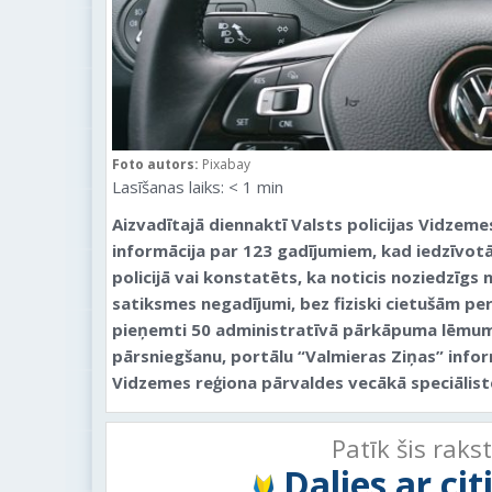
Foto autors:
Pixabay
Lasīšanas laiks:
< 1
min
Aizvadītajā diennaktī Valsts policijas Vidzem
informācija par 123 gadījumiem, kad iedzīvotāj
policijā vai konstatēts, ka noticis noziedzīgs 
satiksmes negadījumi, bez fiziski cietušām p
pieņemti 50 administratīvā pārkāpuma lēmumi
pārsniegšanu, portālu “Valmieras Ziņas” inform
Vidzemes reģiona pārvaldes vecākā speciālis
Patīk šis raks
Dalies ar ci