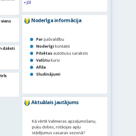
« Jūl
Noderīga informācija
 viens
Par
pašvaldību
Noderīgi
kontakti
n dzēsti
Pilsētas
autobusu saraksts
Valūtu
kursi
Afiša
Sludinājumi
trīs
Aktuālais jautājums
Kā vērtē Valmieras apzaļumošanu,
puķu dobes, rotācijas apļu
stādījumus vasaras sezonā?