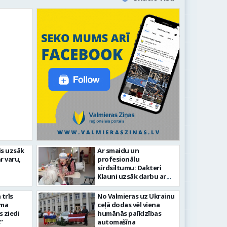
līdz laikmetīgās kultūras
is uzsāk
Ar smaidu un
FOTO: 
r varu,
profesionālu
tīsies “Kurtuve”
aizvadī
sirdsiltumu: Dakteri
Klauni uzsāk darbu ar
senioriem Vidzemes
slimnīcā
trīs
No Valmieras uz Ukrainu
āma
ceļā dodas vēl viena
s ziedi
humānās palīdzības
”
automašīna