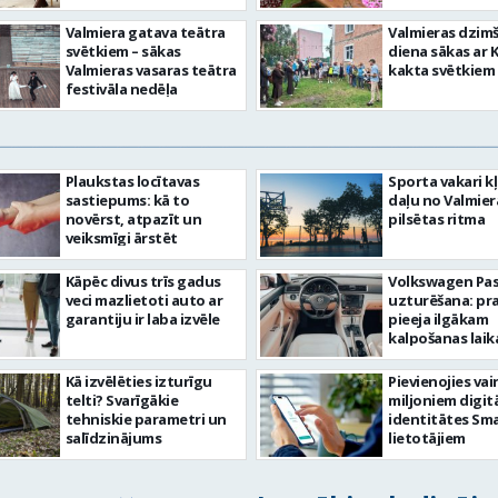
Valmiera gatava teātra
Valmieras dzim
svētkiem – sākas
diena sākas ar 
Valmieras vasaras teātra
kakta svētkiem
festivāla nedēļa
Plaukstas locītavas
Sporta vakari k
sastiepums: kā to
daļu no Valmier
novērst, atpazīt un
pilsētas ritma
veiksmīgi ārstēt
Kāpēc divus trīs gadus
Volkswagen Pa
veci mazlietoti auto ar
uzturēšana: pr
garantiju ir laba izvēle
pieeja ilgākam
kalpošanas lai
Kā izvēlēties izturīgu
Pievienojies vai
telti? Svarīgākie
miljoniem digit
tehniskie parametri un
identitātes Sma
salīdzinājums
lietotājiem