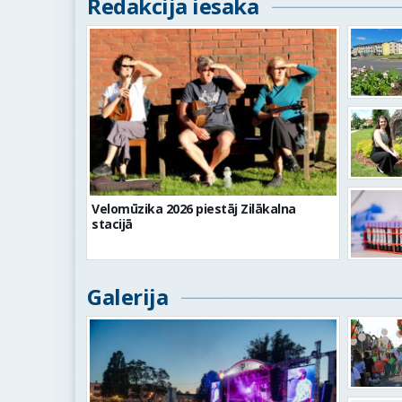
Redakcija iesaka
Velomūzika 2026 piestāj Zilākalna
stacijā
Galerija