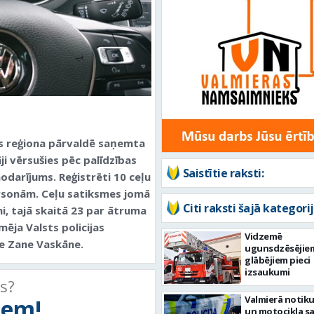
es reģiona pārvaldē saņemta
i vērsušies pēc palīdzības
Saistītie raksti:
nodarījums. Reģistrēti 10 ceļu
ersonām. Ceļu satiksmes jomā
Citi raksti šajā kategorij
, tajā skaitā 23 par ātruma
ēja Valsts policijas
Vidzemē
te Zane Vaskāne.
ugunsdzēsējie
glābējiem pieci
izsaukumi
ts?
Valmierā notiku
tiem!
un motocikla s