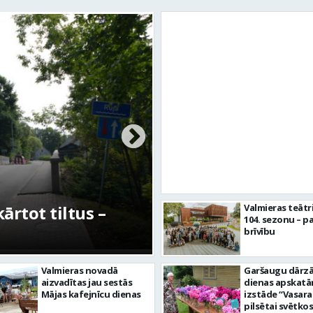
rtot tiltus –
No pagaidu teātra 
Valmieras teātr
104. sezonu – pa
centram – kā attīs
brīvību
Valmieras novadā
Garšaugu dārzā 
aizvadītas jau sestās
dienas apskat
Mājas kafejnīcu dienas
izstāde “Vasara
pilsētai svētkos