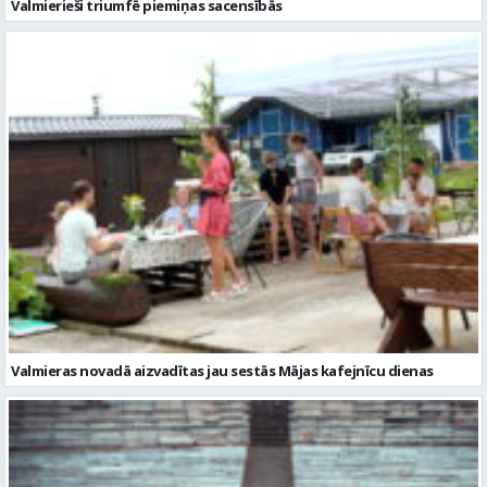
Valmierieši triumfē piemiņas sacensībās
Valmieras novadā aizvadītas jau sestās Mājas kafejnīcu dienas