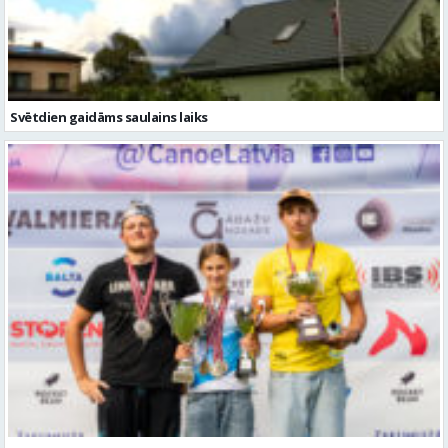
Svētdien gaidāms saulains laiks