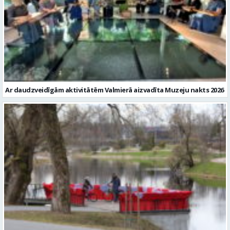
Ar daudzveidīgām aktivitātēm Valmierā aizvadīta Muzeju nakts 2026