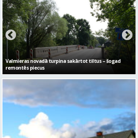
No pagaidu teātra līdz laikmetīgās kultūras centram
– kā attīstīsies “Kurtuve”