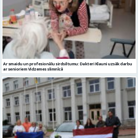
Ar smaidu un profesionālu sirdsiltumu: Dakteri Klauni uzsāk darbu
ar senioriem Vidzemes slimnīcā