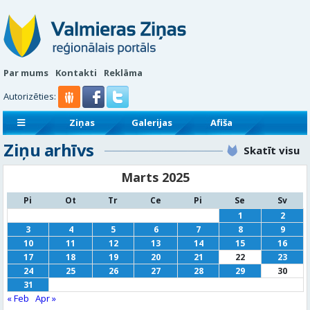
Par mums
Kontakti
Reklāma
Autorizēties:
Ziņas
Galerijas
Afiša
Ziņu arhīvs
Sludinājumi
Reklāmraksti
Skatīt visu
Marts 2025
Pi
Ot
Tr
Ce
Pi
Se
Sv
1
2
3
4
5
6
7
8
9
10
11
12
13
14
15
16
17
18
19
20
21
22
23
24
25
26
27
28
29
30
31
« Feb
Apr »