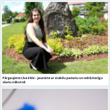
Pārgaujiete Līva Irkle – jauniete ar stabilu pamatu un mērķtiecīgu
skatu nākotnē