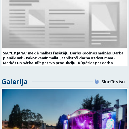
garantijas veselības apdrošināšanas iespējas dinamisku un
profesionālu darba vidi apmācību pirms darba pienākumu
uzsākšanas CV ar norādi vakancei „dispečers Valmierā” iesniegt līdz
2026. gada 21. augustam (ieskaitot): sūtot elektroniski uz info@vtu-
valmiera.lv personīgi SIA „VTU Valmiera”, Reģ.nr. 40003004220,
„Brandeļi”, Brandeļi, Kocēnu pagasts, Valmieras novads, personāla
daļā darba dienās no plkst. 13:00 līdz 16:00. 2 nedēļu laikā pēc
konkursa termiņa beigām sazināsimies ar pretendentiem, kuri tiks
aicināti uz tikšanos klātienē. Informācijai: 29231565 * Iesniegtos
personas datus SIA “VTU VALMIERA” izmantos, lai konkursa kārtībā
noteiktu vakancei atbilstošāko kandidātu. Ja kandidāts vēlas, lai
SIA "L.P.JANA" meklē malkas fasētāju. Darbs Kocēnos maiņās. Darba
viņa personas dati tiktu saglabāti SIA “VTU VALMIERA” iekšējā datu
pienākumi: - Pakot kamīnmalku, atbilstoši darba uzdevumam -
bāzē ar mērķi tos apstrādāt citos SIA “VTU VALMIERA” personāla
Marķēt un pārbaudīt gatavo produkciju - Rūpēties par darba
atlases konkursos, tad pieteikumā vakancei lūdzam kandidātam
kvalitāti un kārtību darba vietā Prasības kandidātiem: - Laba fiziskā
norādīt savu piekrišanu personas datu saglabāšanai. Profesija:
izturība - Precizitāte un ātrums - Prasme un vēlme strādāt komandā
TRANSPORTA DISPEČERS Darba vietas adrese: LATVIJA, Stacijas iela 1,
Uzņēmums piedāvā: - Atalgojumu EUR 1200 bruto (atkarīgs no
Galerija
Valmiera, Valmieras nov. Darba laika veids: Summētais darba laiks
Skatīt visu
padarītā) - Vienmēr laikā izmaksātu algu - Profesionālus un
Darba veids: Darbinieka amats uz nenoteiktu laiku Slodze: Viena
atbalstošus kolēģus Lūgums CV sūtīt uz e- pastu:
vesela slodze Darbības joma: Pakalpojumi Pieteikto vietu skaits: 1
pasutijumi@lpjana.lv vai zvanīt pa tālruni: 28319289 Profesija:
Līgums: Darbinieka amats uz nenoteiktu laiku Aktuāla līdz: 2026-08-
SAIŅOŠANAS OPERATORS Algas izmaksas veids: Laika darba alga
21 Kontaktpersona: CV ar norādi vakancei lūdzu sūtīt uz e-pastu
Darba vietas adrese: LATVIJA, Gravas iela 2, Kocēni, Kocēnu pag.,
info@vtu-valmiera.lv vai iesniegt personīgi Izglītības līmenis:
Valmieras nov. Slodze: Viena vesela slodze Darbības joma: Ražošana
Vispārējā vidējā izglītība
Pieteikto vietu skaits: 2 Aktuāla līdz: 2027-09-07 Darba sākšanas
datums: 2026-08-17 Kontaktpersona: Davids Pavlovs