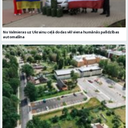
No Valmieras uz Ukrainu ceļā dodas vēl viena humānās palīdzības
automašīna