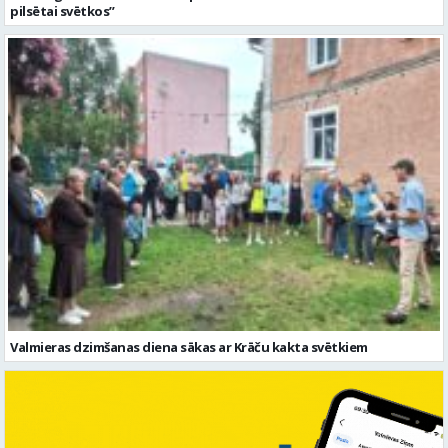
pilsētai svētkos”
Valmieras dzimšanas diena sākas ar Krāču kakta svētkiem