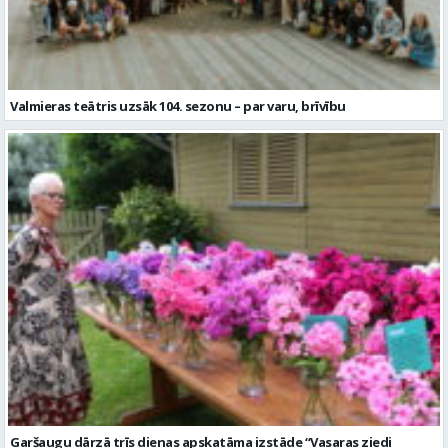
Valmieras teātris uzsāk 104. sezonu – par varu, brīvību
Garšaugu dārzā trīs dienas apskatāma izstāde “Vasaras ziedi