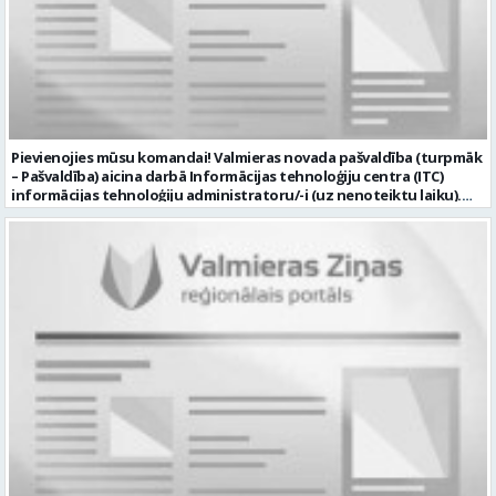
Pievienojies mūsu komandai! Valmieras novada pašvaldība (turpmāk
– Pašvaldība) aicina darbā Informācijas tehnoloģiju centra (ITC)
informācijas tehnoloģiju administratoru/-i (uz nenoteiktu laiku).
Darba vieta: Rūjienas un Naukšēnu apvienību teritorijās Ja Tev ir
vēlme: nodrošināt ar informācijas un komunikācijas tehnoloģijām
(turpmāk – IKT) saistīto problēmu pieteikumu pārvaldību un
operatīvu risināšanu; nodrošināt datortehnikas lietotāju atbalstu
un ar to saistīto problēmsituāciju risināšanu; uzstādīt, konfigurēt,
diagnosticēt un modernizēt Pašvaldības iestāžu datortehniku,
datortīklus un programmatūru, novērst kļūmes to darbībā;
kontrolēt ārējo pakalpojumu sniedzēju darbu izpildi Pašvaldības
iestādēs infrastruktūras uzturēšanā; sagatavot priekšlikumus par
IKT nomaiņu un efektīvāku izmantošanu; un ja Tev ir: vismaz vidējā
profesionālā izglītība informācijas tehnoloģiju jomā; darba
pieredze (ar informācijas tehnoloģijām saistītā jomā); izpratne par
datortehnikas un biroja tehnikas uzbūvi un problēmu risināšanas
secību; izpratne par datortīkla uzbūvi, tīkla iekārtu darbības
principiem; valsts valodas prasmes atbilstoši Valsts valodas likuma