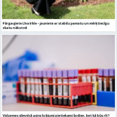
Pārgaujiete Līva Irkle – jauniete ar stabilu pamatu un mērķtiecīgu
skatu nākotnē
Vidzemes slimnīcā asins krājumi pietiekami šodien, bet kā būs rīt?