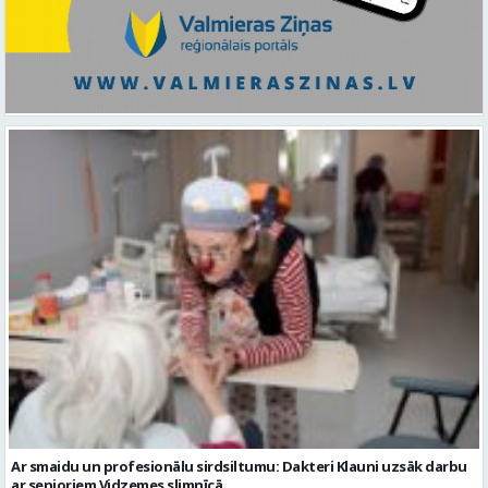
Ar smaidu un profesionālu sirdsiltumu: Dakteri Klauni uzsāk darbu
ar senioriem Vidzemes slimnīcā