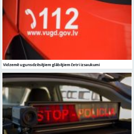
Vidzemē ugunsdzēsējiem glābējiem četri izsaukumi