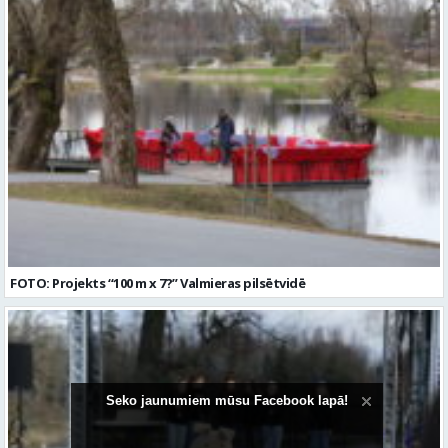
FOTO: Projekts “100 m x 7?” Valmieras pilsētvidē
Seko jaunumiem mūsu Facebook lapā!