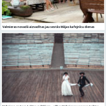
Valmieras novadā aizvadītas jau sestās Mājas kafejnīcu dienas