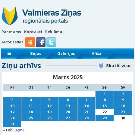
Par mums
Kontakti
Reklāma
Autorizēties:
Ziņas
Galerijas
Afiša
Ziņu arhīvs
Sludinājumi
Reklāmraksti
Skatīt visu
Marts 2025
Pi
Ot
Tr
Ce
Pi
Se
Sv
1
2
3
4
5
6
7
8
9
10
11
12
13
14
15
16
17
18
19
20
21
22
23
24
25
26
27
28
29
30
31
« Feb
Apr »