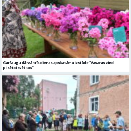
Garšaugu dārzā trīs dienas apskatāma izstāde “Vasaras ziedi
pilsētai svētkos”