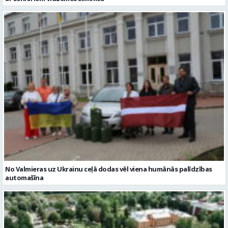
No Valmieras uz Ukrainu ceļā dodas vēl viena humānās palīdzības
automašīna