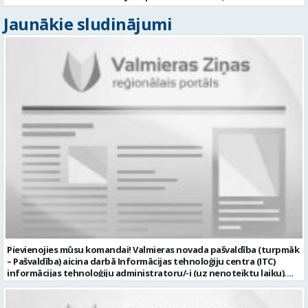
Jaunākie sludinājumi
Pievienojies mūsu komandai! Valmieras novada pašvaldība (turpmāk
– Pašvaldība) aicina darbā Informācijas tehnoloģiju centra (ITC)
informācijas tehnoloģiju administratoru/-i (uz nenoteiktu laiku).
Darba vieta: Rūjienas un Naukšēnu apvienību teritorijās Ja Tev ir
vēlme: nodrošināt ar informācijas un komunikācijas tehnoloģijām
(turpmāk – IKT) saistīto problēmu pieteikumu pārvaldību un