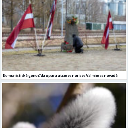
Komunistiskā genocīda upuru atceres norises Valmieras novadā