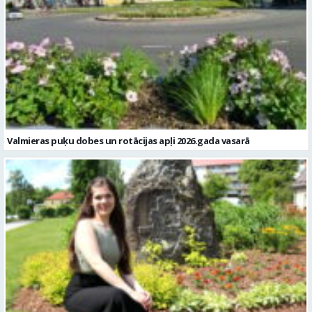
Valmieras puķu dobes un rotācijas apļi 2026.gada vasarā