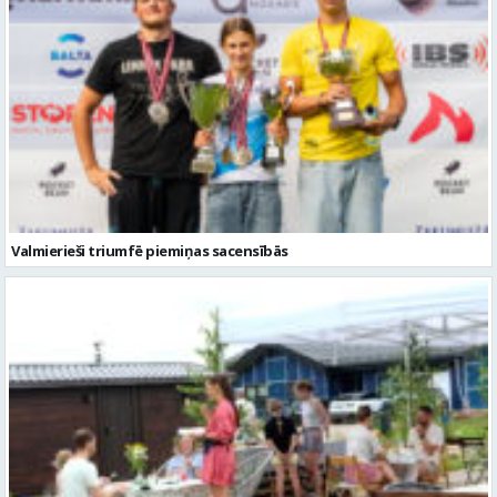
Valmierieši triumfē piemiņas sacensībās