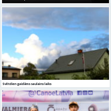
Svētdien gaidāms saulains laiks