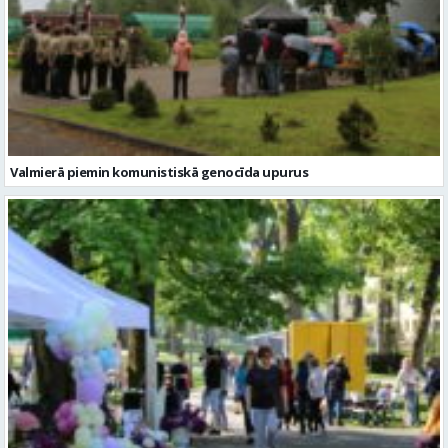
Valmierā piemin komunistiskā genocīda upurus