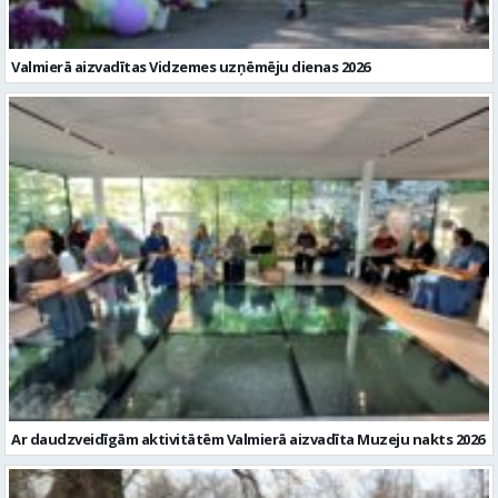
Valmierā aizvadītas Vidzemes uzņēmēju dienas 2026
Ar daudzveidīgām aktivitātēm Valmierā aizvadīta Muzeju nakts 2026