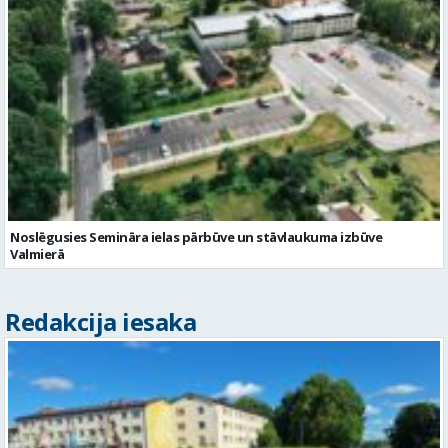
Noslēgusies Semināra ielas pārbūve un stāvlaukuma izbūve
Valmierā
Redakcija iesaka