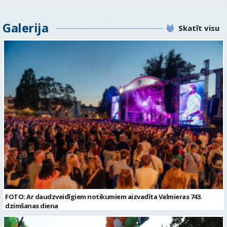
kvalitāti un kārtību darba vietā Prasības kandidātiem: - Laba fiziskā
norādīt savu piekrišanu personas datu saglabāšanai. Profesija:
izturība - Precizitāte un ātrums - Prasme un vēlme strādāt komandā
TRANSPORTA DISPEČERS Darba vietas adrese: LATVIJA, Stacijas iela 1,
Uzņēmums piedāvā: - Atalgojumu EUR 1200 bruto (atkarīgs no
Galerija
Valmiera, Valmieras nov. Darba laika veids: Summētais darba laiks
Skatīt visu
padarītā) - Vienmēr laikā izmaksātu algu - Profesionālus un
Darba veids: Darbinieka amats uz nenoteiktu laiku Slodze: Viena
atbalstošus kolēģus Lūgums CV sūtīt uz e- pastu:
vesela slodze Darbības joma: Pakalpojumi Pieteikto vietu skaits: 1
pasutijumi@lpjana.lv vai zvanīt pa tālruni: 28319289 Profesija:
Līgums: Darbinieka amats uz nenoteiktu laiku Aktuāla līdz: 2026-08-
SAIŅOŠANAS OPERATORS Algas izmaksas veids: Laika darba alga
21 Kontaktpersona: CV ar norādi vakancei lūdzu sūtīt uz e-pastu
Darba vietas adrese: LATVIJA, Gravas iela 2, Kocēni, Kocēnu pag.,
info@vtu-valmiera.lv vai iesniegt personīgi Izglītības līmenis:
Valmieras nov. Slodze: Viena vesela slodze Darbības joma: Ražošana
Vispārējā vidējā izglītība
Pieteikto vietu skaits: 2 Aktuāla līdz: 2027-09-07 Darba sākšanas
datums: 2026-08-17 Kontaktpersona: Davids Pavlovs
FOTO: Ar daudzveidīgiem notikumiem aizvadīta Valmieras 743.
dzimšanas diena