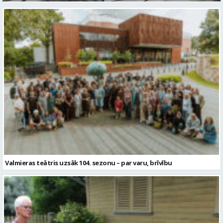
Valmieras teātris uzsāk 104. sezonu – par varu, brīvību