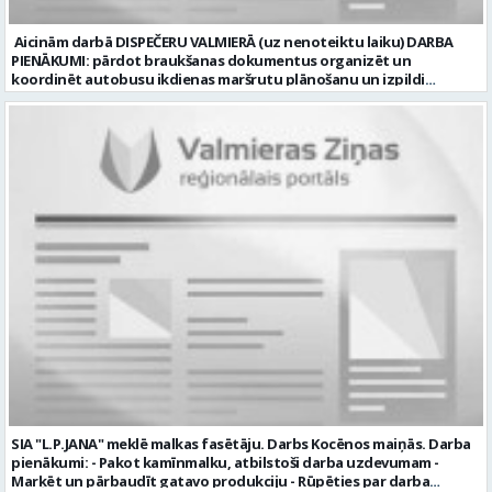
Aicinām darbā DISPEČERU VALMIERĀ (uz nenoteiktu laiku) DARBA
PIENĀKUMI: pārdot braukšanas dokumentus organizēt un
koordinēt autobusu ikdienas maršrutu plānošanu un izpildi
nodrošināt autobusu vadītāju dienas darba uzdevumu
sagatavošanu PRASĪBAS PRETENDENTIEM: vidējā vai vidējā
profesionālā izglītība augsta atbildības sajūta, precizitāte un labas
komunikācijas spējas labas iemaņas darbā ar datoru un
elektronisko kases aparātu UZŅĒMUMS PIEDĀVĀ: darbu stabilā
uzņēmumā darba laiku: maiņu grafiks (1. dežūra no plkst. 05.20 līdz
plkst. 16.20 un 2.dežūra no plkst. 12.50-21.00) darba samaksu sākot no
1100 līdz 1250 EUR (pirms nodokļu nomaksas) pilnas sociālās
garantijas veselības apdrošināšanas iespējas dinamisku un
profesionālu darba vidi apmācību pirms darba pienākumu
uzsākšanas CV ar norādi vakancei „dispečers Valmierā” iesniegt līdz
2026. gada 21. augustam (ieskaitot): sūtot elektroniski uz info@vtu-
valmiera.lv personīgi SIA „VTU Valmiera”, Reģ.nr. 40003004220,
„Brandeļi”, Brandeļi, Kocēnu pagasts, Valmieras novads, personāla
daļā darba dienās no plkst. 13:00 līdz 16:00. 2 nedēļu laikā pēc
konkursa termiņa beigām sazināsimies ar pretendentiem, kuri tiks
aicināti uz tikšanos klātienē. Informācijai: 29231565 * Iesniegtos
personas datus SIA “VTU VALMIERA” izmantos, lai konkursa kārtībā
noteiktu vakancei atbilstošāko kandidātu. Ja kandidāts vēlas, lai
SIA "L.P.JANA" meklē malkas fasētāju. Darbs Kocēnos maiņās. Darba
viņa personas dati tiktu saglabāti SIA “VTU VALMIERA” iekšējā datu
pienākumi: - Pakot kamīnmalku, atbilstoši darba uzdevumam -
bāzē ar mērķi tos apstrādāt citos SIA “VTU VALMIERA” personāla
Marķēt un pārbaudīt gatavo produkciju - Rūpēties par darba
atlases konkursos, tad pieteikumā vakancei lūdzam kandidātam