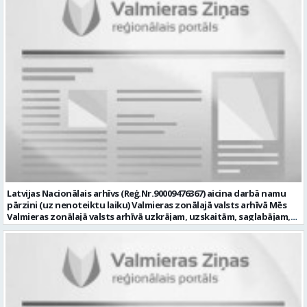
operatīvu risināšanu; nodrošināt datortehnikas lietotāju atbalstu
un ar to saistīto problēmsituāciju risināšanu; uzstādīt, konfigurēt,
diagnosticēt un modernizēt Pašvaldības iestāžu datortehniku,
datortīklus un programmatūru, novērst kļūmes to darbībā;
kontrolēt ārējo pakalpojumu sniedzēju darbu izpildi Pašvaldības
iestādēs infrastruktūras uzturēšanā; sagatavot priekšlikumus par
IKT nomaiņu un efektīvāku izmantošanu; un ja Tev ir: vismaz vidējā
profesionālā izglītība informācijas tehnoloģiju jomā; darba
pieredze (ar informācijas tehnoloģijām saistītā jomā); izpratne par
datortehnikas un biroja tehnikas uzbūvi un problēmu risināšanas
secību; izpratne par datortīkla uzbūvi, tīkla iekārtu darbības
principiem; valsts valodas prasmes atbilstoši Valsts valodas likuma
prasībām; kompetences: ļoti labas organizatoriskās un saskarsmes
spējas, argumentācijas prasme; prasme patstāvīgi pieņemt
lēmumus; analītiskās spējas; augsta atbildības sajūta; precizitāte;
spēja strādāt individuāli un komandā; pašiniciatīva un spēja meklēt
Latvijas Nacionālais arhīvs (Reģ.Nr.90009476367) aicina darbā namu
un piedāvāt jaunus risinājumus; mēs piedāvājam: dinamisku,
pārzini (uz nenoteiktu laiku) Valmieras zonālajā valsts arhīvā Mēs
interesantu un atbildīgu darbu un ideju īstenošanas iespējas uz
Valmieras zonālajā valsts arhīvā uzkrājam, uzskaitām, saglabājam,
attīstību vērstā Pašvaldībā; pamatalgu pārbaudes laikā 1258,- EUR
darām pieejamu un popularizējam nacionālo dokumentāro
pirms nodokļu nomaksas, pēc pārbaudes laika 1310,- EUR pirms
mantojumu. Mūsu pārraudzībā un darbības zonā ietilpst Valmieras,
nodokļu nomaksas; iespēju saņemt atvaļinājuma pabalstu darba un
Valkas, Smiltenes un Limbažu novadi. Aicinām savai komandai
dzīves līdzsvaram par labu darba sniegumu; darba devēja
pievienoties čaklu, rūpīgu un atbildīgu kolēģi namu pārziņa amatā,
līdzfinansētu veselības apdrošināšanu pēc pārbaudes laika beigām,
kurš rūpētos par mūsu darba vietu Valmierā, Cempu ielā 13. Piesakies
kā arī citas sociālās garantijas/labumus atbilstoši darba rezultātam
un pievienojies mūsu kolektīvam! Mums ir svarīgi, lai Tev ir: • vismaz
un normatīvajos aktos noteiktajam; profesionālās pilnveidošanās
vidējā vai vidējā profesionālā izglītība; • profesionāla pieredze
un izaugsmes iespējas zinošu un atsaucīgu kolēģu komandā. CV,