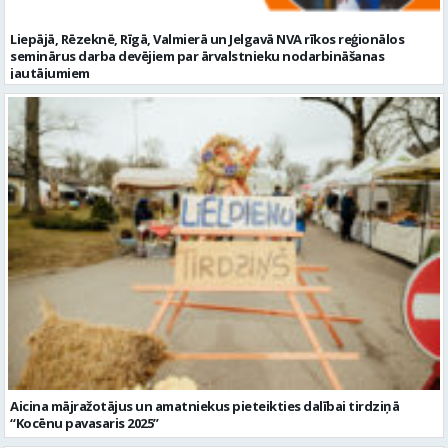
Liepājā, Rēzeknē, Rīgā, Valmierā un Jelgavā NVA rīkos reģionālos
seminārus darba devējiem par ārvalstnieku nodarbināšanas
jautājumiem
Aicina mājražotājus un amatniekus pieteikties dalībai tirdziņā
“Kocēnu pavasaris 2025”