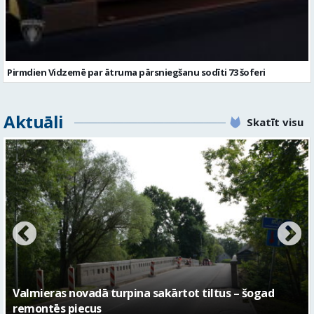
Pirmdien Vidzemē par ātruma pārsniegšanu sodīti 73 šoferi
Aktuāli
Skatīt visu
No pagaidu teātra līdz laikmetīgās kultūras centram
– kā attīstīsies “Kurtuve”