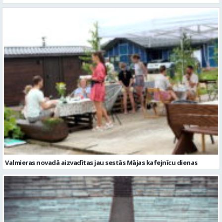
Valmieras novadā aizvadītas jau sestās Mājas kafejnīcu dienas