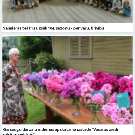
Valmieras teātris uzsāk 104. sezonu – par varu, brīvību
Garšaugu dārzā trīs dienas apskatāma izstāde “Vasaras ziedi
pilsētai svētkos”