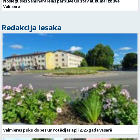
Noslēgusies Semināra ielas pārbūve un stāvlaukuma izbūve
Valmierā
Redakcija iesaka
Valmieras puķu dobes un rotācijas apļi 2026.gada vasarā