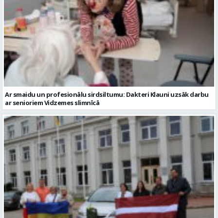
Ar smaidu un profesionālu sirdsiltumu: Dakteri Klauni uzsāk darbu
ar senioriem Vidzemes slimnīcā