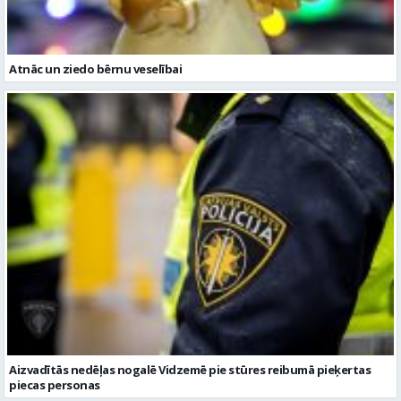
Atnāc un ziedo bērnu veselībai
Aizvadītās nedēļas nogalē Vidzemē pie stūres reibumā pieķertas
piecas personas