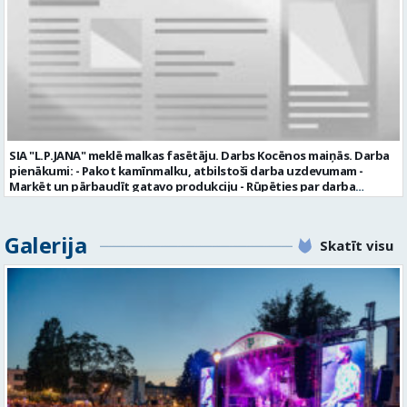
profesionālu darba vidi apmācību pirms darba pienākumu
uzsākšanas CV ar norādi vakancei „dispečers Valmierā” iesniegt līdz
2026. gada 21. augustam (ieskaitot): sūtot elektroniski uz info@vtu-
valmiera.lv personīgi SIA „VTU Valmiera”, Reģ.nr. 40003004220,
„Brandeļi”, Brandeļi, Kocēnu pagasts, Valmieras novads, personāla
daļā darba dienās no plkst. 13:00 līdz 16:00. 2 nedēļu laikā pēc
konkursa termiņa beigām sazināsimies ar pretendentiem, kuri tiks
aicināti uz tikšanos klātienē. Informācijai: 29231565 * Iesniegtos
personas datus SIA “VTU VALMIERA” izmantos, lai konkursa kārtībā
noteiktu vakancei atbilstošāko kandidātu. Ja kandidāts vēlas, lai
SIA "L.P.JANA" meklē malkas fasētāju. Darbs Kocēnos maiņās. Darba
viņa personas dati tiktu saglabāti SIA “VTU VALMIERA” iekšējā datu
pienākumi: - Pakot kamīnmalku, atbilstoši darba uzdevumam -
bāzē ar mērķi tos apstrādāt citos SIA “VTU VALMIERA” personāla
Marķēt un pārbaudīt gatavo produkciju - Rūpēties par darba
atlases konkursos, tad pieteikumā vakancei lūdzam kandidātam
kvalitāti un kārtību darba vietā Prasības kandidātiem: - Laba fiziskā
norādīt savu piekrišanu personas datu saglabāšanai. Profesija:
izturība - Precizitāte un ātrums - Prasme un vēlme strādāt komandā
TRANSPORTA DISPEČERS Darba vietas adrese: LATVIJA, Stacijas iela 1,
Uzņēmums piedāvā: - Atalgojumu EUR 1200 bruto (atkarīgs no
Galerija
Valmiera, Valmieras nov. Darba laika veids: Summētais darba laiks
Skatīt visu
padarītā) - Vienmēr laikā izmaksātu algu - Profesionālus un
Darba veids: Darbinieka amats uz nenoteiktu laiku Slodze: Viena
atbalstošus kolēģus Lūgums CV sūtīt uz e- pastu:
vesela slodze Darbības joma: Pakalpojumi Pieteikto vietu skaits: 1
pasutijumi@lpjana.lv vai zvanīt pa tālruni: 28319289 Profesija:
Līgums: Darbinieka amats uz nenoteiktu laiku Aktuāla līdz: 2026-08-
SAIŅOŠANAS OPERATORS Algas izmaksas veids: Laika darba alga
21 Kontaktpersona: CV ar norādi vakancei lūdzu sūtīt uz e-pastu
Darba vietas adrese: LATVIJA, Gravas iela 2, Kocēni, Kocēnu pag.,
info@vtu-valmiera.lv vai iesniegt personīgi Izglītības līmenis:
Valmieras nov. Slodze: Viena vesela slodze Darbības joma: Ražošana
Vispārējā vidējā izglītība
Pieteikto vietu skaits: 2 Aktuāla līdz: 2027-09-07 Darba sākšanas
datums: 2026-08-17 Kontaktpersona: Davids Pavlovs