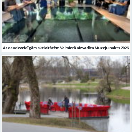
Ar daudzveidīgām aktivitātēm Valmierā aizvadīta Muzeju nakts 2026