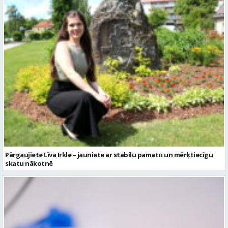
Pārgaujiete Līva Irkle – jauniete ar stabilu pamatu un mērķtiecīgu
skatu nākotnē