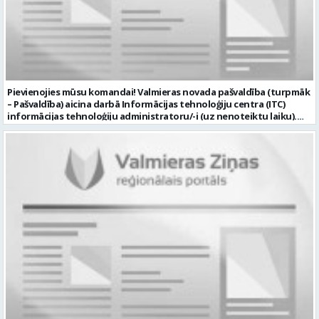
Pievienojies mūsu komandai! Valmieras novada pašvaldība (turpmāk
– Pašvaldība) aicina darbā Informācijas tehnoloģiju centra (ITC)
informācijas tehnoloģiju administratoru/-i (uz nenoteiktu laiku).
Darba vieta: Rūjienas un Naukšēnu apvienību teritorijās Ja Tev ir
vēlme: nodrošināt ar informācijas un komunikācijas tehnoloģijām
(turpmāk – IKT) saistīto problēmu pieteikumu pārvaldību un
operatīvu risināšanu; nodrošināt datortehnikas lietotāju atbalstu
un ar to saistīto problēmsituāciju risināšanu; uzstādīt, konfigurēt,
diagnosticēt un modernizēt Pašvaldības iestāžu datortehniku,
datortīklus un programmatūru, novērst kļūmes to darbībā;
kontrolēt ārējo pakalpojumu sniedzēju darbu izpildi Pašvaldības
iestādēs infrastruktūras uzturēšanā; sagatavot priekšlikumus par
IKT nomaiņu un efektīvāku izmantošanu; un ja Tev ir: vismaz vidējā
profesionālā izglītība informācijas tehnoloģiju jomā; darba
pieredze (ar informācijas tehnoloģijām saistītā jomā); izpratne par
datortehnikas un biroja tehnikas uzbūvi un problēmu risināšanas
secību; izpratne par datortīkla uzbūvi, tīkla iekārtu darbības
principiem; valsts valodas prasmes atbilstoši Valsts valodas likuma
prasībām; kompetences: ļoti labas organizatoriskās un saskarsmes