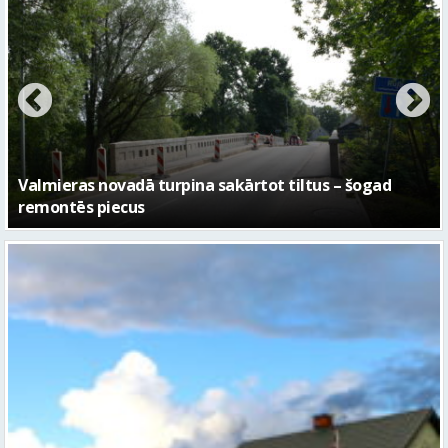
No pagaidu teātra līdz laikmetīgās kultūras centram
– kā attīstīsies “Kurtuve”