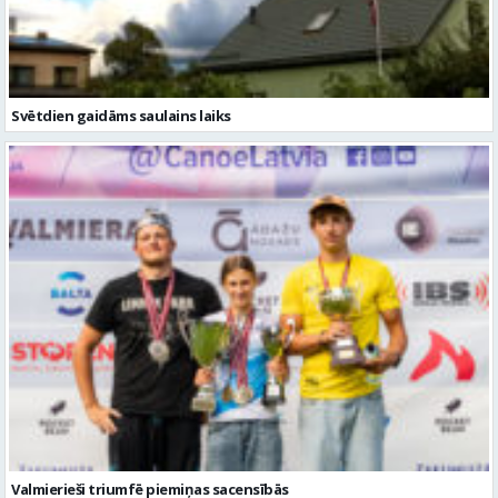
Svētdien gaidāms saulains laiks
Valmierieši triumfē piemiņas sacensībās