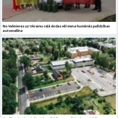
No Valmieras uz Ukrainu ceļā dodas vēl viena humānās palīdzības
automašīna