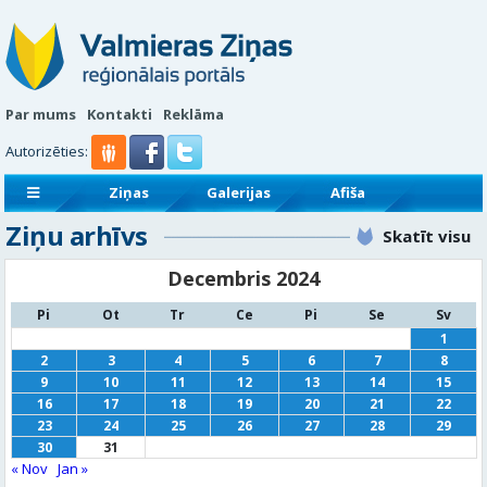
Par mums
Kontakti
Reklāma
Autorizēties:
Ziņas
Galerijas
Afiša
Ziņu arhīvs
Sludinājumi
Reklāmraksti
Skatīt visu
Decembris 2024
Pi
Ot
Tr
Ce
Pi
Se
Sv
1
2
3
4
5
6
7
8
9
10
11
12
13
14
15
16
17
18
19
20
21
22
23
24
25
26
27
28
29
30
31
« Nov
Jan »