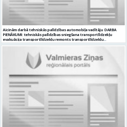
Aicinām darbā tehniskās palīdzības automobiļa vadītāju DARBA
PIENĀKUMI: tehniskās palīdzības sniegšana transportlīdzekļu
evakuācija transportlīdzekļu remonts transportlīdzekļu
sagatavošana tehniskai apskatei PRASĪBAS PRETENDENTIEM:
profesionālā vai vispārējā vidējā izglītība DE, CE kategorijas
transportlīdzekļa vadītāja apliecība vēlama D, CE kategorijas
transportlīdzekļa vadītāja pieredze vismaz 2 gadi labas saskarsmes
un komunikācijas prasmes pieredze transportlīdzekļu remontu
veikšanā UZŅĒMUMS PIEDĀVĀ: darbu stabilā uzņēmumā darba
samaksu no 1600 EUR (pirms nodokļu nomaksas) darba laiku pēc
grafika: dežūra 08.00 – 17.00, 2.dežūra 08.00 – 21.00. pilnas sociālās
garantijas veselības apdrošināšanas iespējas dinamisku un
profesionālu darba vidi CV ar norādi vakancei „Tehniskās palīdzības
automobiļa vadītājs” iesniegt: sūtot elektroniski uz info@vtu-
valmiera.lv personīgi SIA „VTU Valmiera”, Reģ.nr. 40003004220,
administrācijas ēkas „Brandeļi”, Brandeļi, Kocēnu pagasts, Valmieras
novads, personāla daļā darba dienās no plkst. 09:00 līdz 16:00.
Sazināsimies ar pretendentiem, kuri būs izvirzīti nākamajai atlases
kārtai. * Iesniegtos personas datus SIA “VTU VALMIERA” izmantos, lai
konkursa kārtībā noteiktu vakancei atbilstošāko kandidātu. Ja
kandidāts vēlas, lai viņa personas dati tiktu saglabāti SIA “VTU