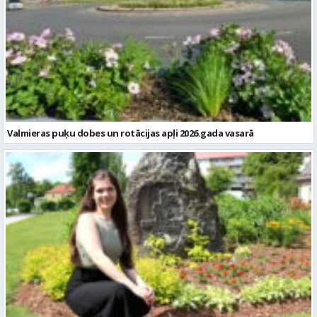
Valmieras puķu dobes un rotācijas apļi 2026.gada vasarā