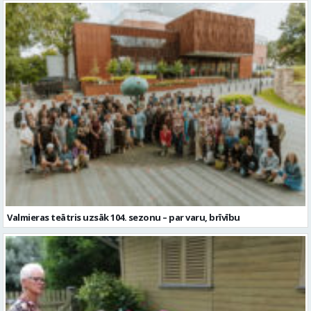
Valmieras teātris uzsāk 104. sezonu – par varu, brīvību