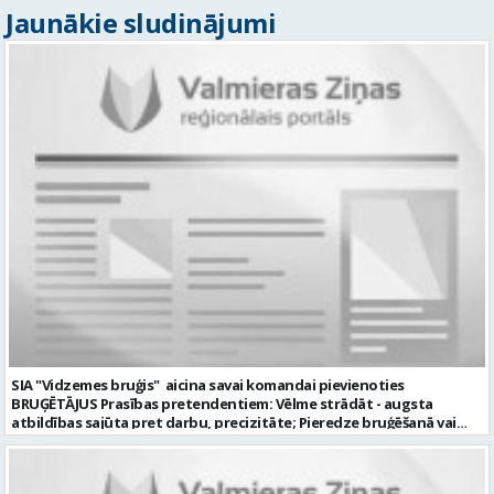
Jaunākie sludinājumi
SIA "Vidzemes bruģis" aicina savai komandai pievienoties
BRUĢĒTĀJUS Prasības pretendentiem: Vēlme strādāt - augsta
atbildības sajūta pret darbu, precizitāte; Pieredze bruģēšanā vai
ceļu būvniecībā. Darba pienākumi: Bruģakmens ieklāšana; Ceļu, ielas
apmaļu uzstādīšana; Bruģakmens un apmaļu piezāģēšana;
Bruģakmens pamatnes sagatavošana. Mēs nodrošinām: Stabilu