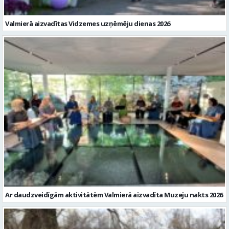
Valmierā aizvadītas Vidzemes uzņēmēju dienas 2026
Ar daudzveidīgām aktivitātēm Valmierā aizvadīta Muzeju nakts 2026