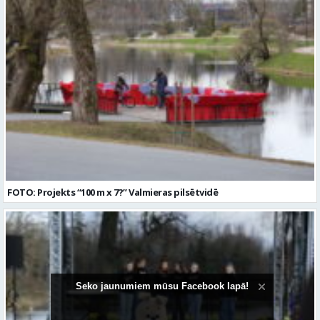
FOTO: Projekts “100 m x 7?” Valmieras pilsētvidē
Seko jaunumiem mūsu Facebook lapā!