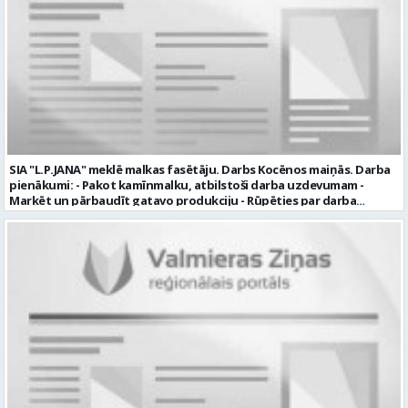
garantijas veselības apdrošināšanas iespējas dinamisku un
profesionālu darba vidi apmācību pirms darba pienākumu
uzsākšanas CV ar norādi vakancei „dispečers Valmierā” iesniegt līdz
2026. gada 21. augustam (ieskaitot): sūtot elektroniski uz info@vtu-
valmiera.lv personīgi SIA „VTU Valmiera”, Reģ.nr. 40003004220,
„Brandeļi”, Brandeļi, Kocēnu pagasts, Valmieras novads, personāla
daļā darba dienās no plkst. 13:00 līdz 16:00. 2 nedēļu laikā pēc
konkursa termiņa beigām sazināsimies ar pretendentiem, kuri tiks
aicināti uz tikšanos klātienē. Informācijai: 29231565 * Iesniegtos
personas datus SIA “VTU VALMIERA” izmantos, lai konkursa kārtībā
noteiktu vakancei atbilstošāko kandidātu. Ja kandidāts vēlas, lai
SIA "L.P.JANA" meklē malkas fasētāju. Darbs Kocēnos maiņās. Darba
viņa personas dati tiktu saglabāti SIA “VTU VALMIERA” iekšējā datu
pienākumi: - Pakot kamīnmalku, atbilstoši darba uzdevumam -
bāzē ar mērķi tos apstrādāt citos SIA “VTU VALMIERA” personāla
Marķēt un pārbaudīt gatavo produkciju - Rūpēties par darba
atlases konkursos, tad pieteikumā vakancei lūdzam kandidātam
kvalitāti un kārtību darba vietā Prasības kandidātiem: - Laba fiziskā
norādīt savu piekrišanu personas datu saglabāšanai. Profesija:
izturība - Precizitāte un ātrums - Prasme un vēlme strādāt komandā
TRANSPORTA DISPEČERS Darba vietas adrese: LATVIJA, Stacijas iela 1,
Uzņēmums piedāvā: - Atalgojumu EUR 1200 bruto (atkarīgs no
Valmiera, Valmieras nov. Darba laika veids: Summētais darba laiks
padarītā) - Vienmēr laikā izmaksātu algu - Profesionālus un
Darba veids: Darbinieka amats uz nenoteiktu laiku Slodze: Viena
atbalstošus kolēģus Lūgums CV sūtīt uz e- pastu:
vesela slodze Darbības joma: Pakalpojumi Pieteikto vietu skaits: 1
pasutijumi@lpjana.lv vai zvanīt pa tālruni: 28319289 Profesija:
Līgums: Darbinieka amats uz nenoteiktu laiku Aktuāla līdz: 2026-08-
SAIŅOŠANAS OPERATORS Algas izmaksas veids: Laika darba alga
21 Kontaktpersona: CV ar norādi vakancei lūdzu sūtīt uz e-pastu
Darba vietas adrese: LATVIJA, Gravas iela 2, Kocēni, Kocēnu pag.,
info@vtu-valmiera.lv vai iesniegt personīgi Izglītības līmenis:
Valmieras nov. Slodze: Viena vesela slodze Darbības joma: Ražošana
Vispārējā vidējā izglītība
Pieteikto vietu skaits: 2 Aktuāla līdz: 2027-09-07 Darba sākšanas
datums: 2026-08-17 Kontaktpersona: Davids Pavlovs