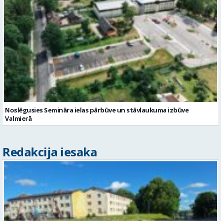
Noslēgusies Semināra ielas pārbūve un stāvlaukuma izbūve
Valmierā
Redakcija iesaka