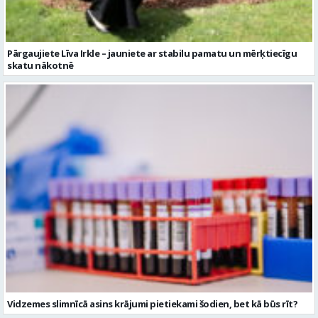
Pārgaujiete Līva Irkle – jauniete ar stabilu pamatu un mērķtiecīgu
skatu nākotnē
Vidzemes slimnīcā asins krājumi pietiekami šodien, bet kā būs rīt?