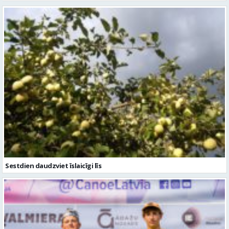
Sestdien daudzviet īslaicīgi līs