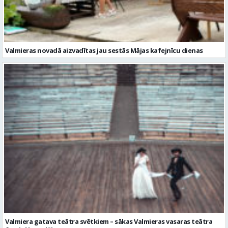
Valmieras novadā aizvadītas jau sestās Mājas kafejnīcu dienas
Valmiera gatava teātra svētkiem – sākas Valmieras vasaras teātra