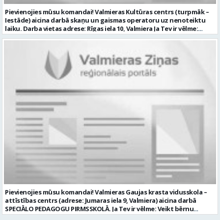
VALMIERA” iekšējā datu bāzē ar mērķi tos apstrādāt citos SIA “VTU
Pievienojies mūsu komandai! Valmieras Kultūras centrs (turpmāk –
VALMIERA” personāla atlases konkursos, tad pieteikumā vakancei
Iestāde) aicina darbā skaņu un gaismas operatoru uz nenoteiktu
lūdzam kandidātam norādīt savu piekrišanu personas datu
laiku. Darba vietas adrese: Rīgas iela 10, Valmiera Ja Tev ir vēlme:
saglabāšanai. Profesija: AUTOMOBIĻA VADĪTĀJS Darba vietas adrese:
nodrošināt skaņas un gaismas iekārtu un to vadības sistēmas
LATVIJA, Brandeļi, Brandeļi, Kocēnu pag., Valmieras nov. Darba laika
darbību un attīstību Iestādē; veikt skaņotāja un gaismošanas
veids: Maiņu darbs Darbības joma: Pakalpojumi Pieteikto vietu
operatora pienākumus pasākumos Iestādēs telpās un ārpus tām
skaits: 1 Aktuāla līdz: 2026-08-21 Kontaktpersona: CV ar norādi
Iestādes; piemērot skaņas un gaismas mākslinieciskos risinājumus
vakancei lūdzu sūtīt uz e-pastu info@vtu-valmiera.lv vai iesniegt
pasākumos, plānot un organizēt apskaņošanas un gaismošanas
personīgi
procesu, kā arī veikt pasākumu apskaņošanu un gaismošanu;
piedalīties Iestādes organizēto pasākumu tehniskajā uzbūvē un
nobūvē, sniegtu tehnisko atbalstu; pārzināt darbā lietojamo
tehnisko un elektroiekārtu darbības principus, lietošanas
noteikumus; un ja Tev ir: vismaz divu gadu pieredze līdzīgā darbā vai
amatā; labas datorprasmes; valsts valodas prasmes atbilstoši Valsts
valodas likuma prasībām; kompetences: prasme patstāvīgi pieņemt
lēmumus un organizēt savu darbu; lieliskas komunikācijas spējas;
precizitāte; pozitīva un atbildīga attieksme pret darbu; prasme
sadarboties un strādāt komandā; mēs piedāvājam: pamatalgu
pārbaudes laikā 985.00 EUR, pēc pārbaudes laika 1035.00 EUR pirms
nodokļu nomaksas; iespēju saņemt atvaļinājuma pabalstu darba un
dzīves līdzsvaram par labu darba sniegumu; darba devēja
līdzfinansētu veselības apdrošināšanu pēc pārbaudes laika beigām,
Pievienojies mūsu komandai! Valmieras Gaujas krasta vidusskola –
kā arī citas sociālās garantijas/labumus atbilstoši darba rezultātam
attīstības centrs (adrese: Jumaras iela 9, Valmiera) aicina darbā
un normatīvajos aktos noteiktajam; drošu un sakārtotu darba vidi;
SPECIĀLO PEDAGOGU PIRMSSKOLĀ. Ja Tev ir vēlme: Veikt bērnu
darbu atsaucīgu kolēģu komandā. CV un pieteikuma vēstuli lūdzam
attīstības, mācīšanās un speciālo vajadzību izvērtēšanu savas