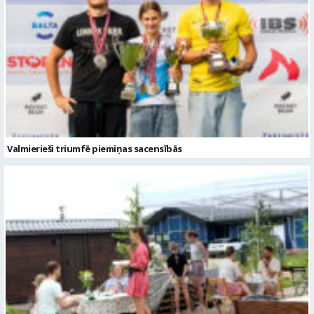
Valmierieši triumfē piemiņas sacensībās