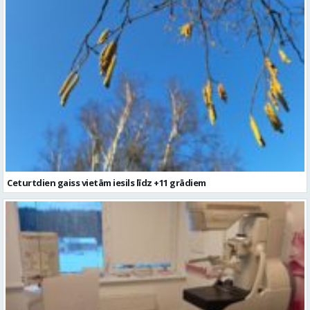
Ceturtdien gaiss vietām iesils līdz +11 grādiem