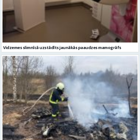
Vidzemes slimnīcā uzstādīts jaunākās paaudzes mamogrāfs