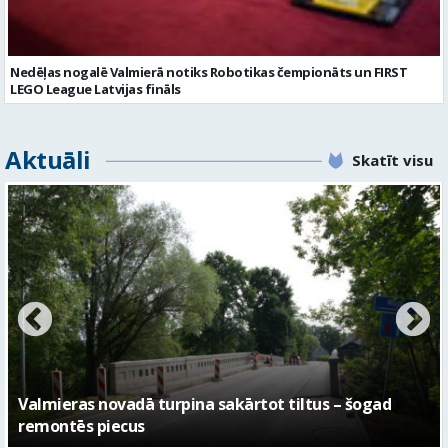
Nedēļas nogalē Valmierā notiks Robotikas čempionāts un FIRST
LEGO League Latvijas fināls
Aktuāli
Skatīt visu
No pagaidu teātra līdz laikmetīgās kultūras centram
– kā attīstīsies “Kurtuve”