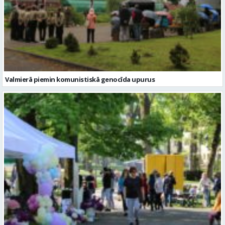
Valmierā piemin komunistiskā genocīda upurus