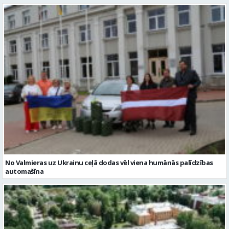
No Valmieras uz Ukrainu ceļā dodas vēl viena humānās palīdzības
automašīna