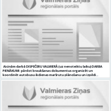
atalgojumu; Stabilu darbu ilgtermiņā; Nodrošinām ar darba
apģērbu un darba instrumentiem; Labus darba apstākļus. Darba
laika veids un režīms: normālais darba laiks; darba dienās 8.00-17.00;
sestdienas, svētdienas un svētku dienas brīvas. Darba objekti
Valmierā un tās apkārtnē (Vidzemē). CV ar amata norādi lūdzam
sūtīt uz e-pastu: vbrugis@inbox.lv Tālrunis informācijai: 26121050.
Profesija: BRUĢĒTĀJS Darba vietas adrese: LATVIJA, Alejas iela 10,
Valmiermuiža, Valmieras pag., Valmieras nov. Darba laika veids:
Normālais darba laiks Darba veids: Darbinieka amats uz nenoteiktu
laiku Slodze: Viena vesela slodze Darbības joma: Būvniecība /
Nekustamais īpašums Pieteikto vietu skaits: 1 Līgums: Darbinieka
amats uz nenoteiktu laiku Aktuāla līdz: 2026-08-20 Kontaktpersona:
CV lūdzam sūtīt uz e-pastu: vbrugis@inbox.lv
Aicinām darbā DISPEČERU VALMIERĀ (uz nenoteiktu laiku) DARBA
PIENĀKUMI: pārdot braukšanas dokumentus organizēt un
koordinēt autobusu ikdienas maršrutu plānošanu un izpildi
nodrošināt autobusu vadītāju dienas darba uzdevumu
sagatavošanu PRASĪBAS PRETENDENTIEM: vidējā vai vidējā
profesionālā izglītība augsta atbildības sajūta, precizitāte un labas
komunikācijas spējas labas iemaņas darbā ar datoru un
elektronisko kases aparātu UZŅĒMUMS PIEDĀVĀ: darbu stabilā
uzņēmumā darba laiku: maiņu grafiks (1. dežūra no plkst. 05.20 līdz
plkst. 16.20 un 2.dežūra no plkst. 12.50-21.00) darba samaksu sākot no
1100 līdz 1250 EUR (pirms nodokļu nomaksas) pilnas sociālās