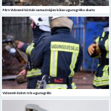
Pērn Vidzemē būtiski samazinājies kūlas ugunsgrēku skaits
Vidzemē dzēsti trīs ugunsgrēki