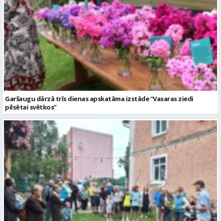
Garšaugu dārzā trīs dienas apskatāma izstāde “Vasaras ziedi
pilsētai svētkos”