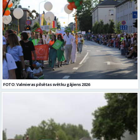
darbības aprakstu (CV) un izglītības dokumenta kopiju lūdzam
iesniegt līdz 2026. gada 17.augustam e-pastā vgv@valmiera.edu.lv.
Tālrunis uzziņai: 29182105. Profesija: SPECIĀLAIS PEDAGOGS Darba
vietas adrese: LATVIJA, Jumaras iela 9, Valmiera, Valmieras nov.
Darbības joma: Izglītība / Zinātne Pieteikto vietu skaits: 1 Aktuāla
līdz: 2026-08-17 Kontaktpersona: vgv@valmiera.edu.lv 29182105
FOTO: Valmieras pilsētas svētku gājiens 2026