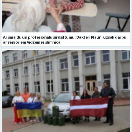
Ar smaidu un profesionālu sirdsiltumu: Dakteri Klauni uzsāk darbu
ar senioriem Vidzemes slimnīcā