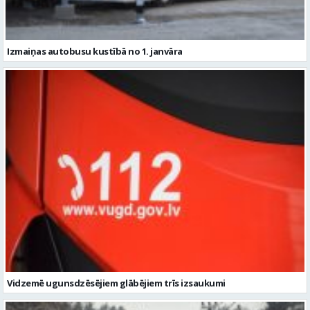
Izmaiņas autobusu kustībā no 1. janvāra
Vidzemē ugunsdzēsējiem glābējiem trīs izsaukumi