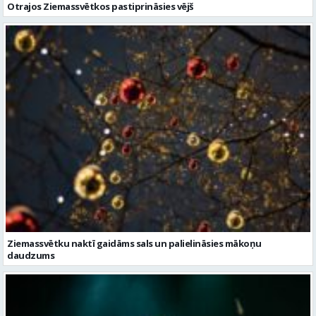
Otrajos Ziemassvētkos pastiprināsies vējš
Ziemassvētku naktī gaidāms sals un palielināsies mākoņu
daudzums