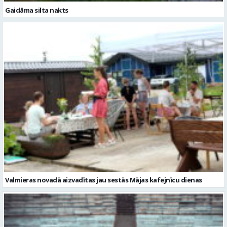
Gaidāma silta nakts
Valmieras novadā aizvadītas jau sestās Mājas kafejnīcu dienas