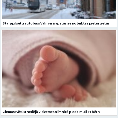
Starppilsētu autobusi Valmierā apstāsies noteiktās pieturvietās
Ziemassvētku nedēļā Vidzemes slimnīcā piedzimuši 11 bērni