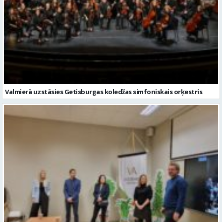
Valmierā uzstāsies Getisburgas koledžas simfoniskais orķestris