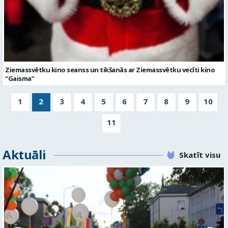
Ziemassvētku kino seanss un tikšanās ar Ziemassvētku vecīti kino
“Gaisma”
1
2
3
4
5
6
7
8
9
10
11
Aktuāli
Skatīt visu