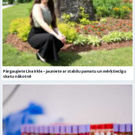
Pārgaujiete Līva Irkle – jauniete ar stabilu pamatu un mērķtiecīgu
skatu nākotnē