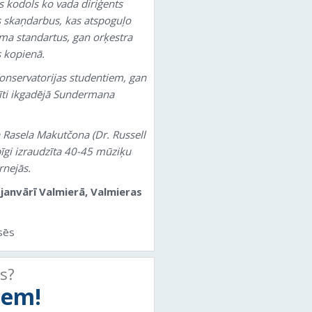
kodols ko vada diriģents
us skaņdarbus, kas atspoguļo
ma standartus, gan orķestra
 kopienā.
nservatorijas studentiem, gan
asīti ikgadējā Sundermana
 Rasela Makutčona (Dr. Russell
īgi izraudzīta 40-45 mūziķu
rnejās.
.janvārī Valmierā, Valmieras
sēs
ts?
tiem!