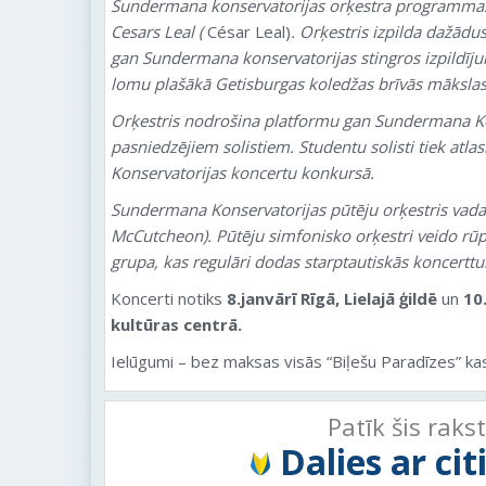
Sundermana konservatorijas orķestra programmas 
Cesars Leal (
César Leal)
. Orķestris izpilda dažād
gan Sundermana konservatorijas stingros izpildīju
lomu plašākā Getisburgas koledžas brīvās mākslas
Orķestris nodrošina platformu gan Sundermana Ko
pasniedzējiem solistiem. Studentu solisti tiek atl
Konservatorijas koncertu konkursā.
Sundermana Konservatorijas pūtēju orķestris vada
McCutcheon). Pūtēju simfonisko orķestri veido rūp
grupa, kas regulāri dodas starptautiskās koncerttu
Koncerti notiks
8.janvārī Rīgā, Lielajā ģildē
un
10
kultūras centrā.
Ielūgumi – bez maksas visās “Biļešu Paradīzes” ka
Patīk šis raks
Dalies ar ci