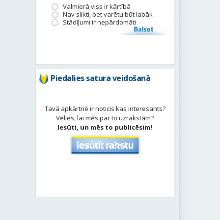
Valmierā viss ir kārtībā
Nav slikti, bet varētu būt labāk
Stādījumi ir nepārdomāti
Balsot
Piedalies satura veidošanā
Tavā apkārtnē ir noticis kas interesants?
Vēlies, lai mēs par to uzrakstām?
Iesūti, un mēs to publicēsim!