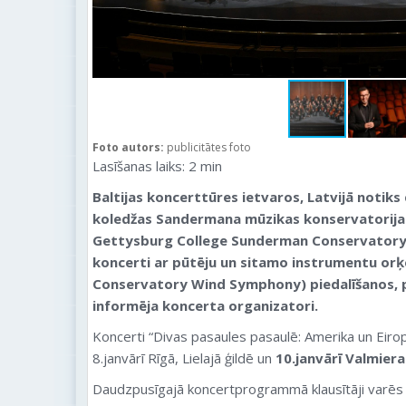
Foto autors:
publicitātes foto
Lasīšanas laiks:
2
min
Baltijas koncerttūres ietvaros, Latvijā notiks
koledžas Sandermana mūzikas konservatorijas
Gettysburg College Sunderman Conservator
koncerti
ar pūtēju un sitamo instrumentu orķ
Conservatory Wind Symphony) piedalīšanos
,
informēja koncerta organizatori.
Koncerti “Divas pasaules pasaulē: Amerika un Eirop
8.janvārī Rīgā, Lielajā ģildē un
10.janvārī Valmiera
Daudzpusīgajā koncertprogrammā klausītāji varēs 