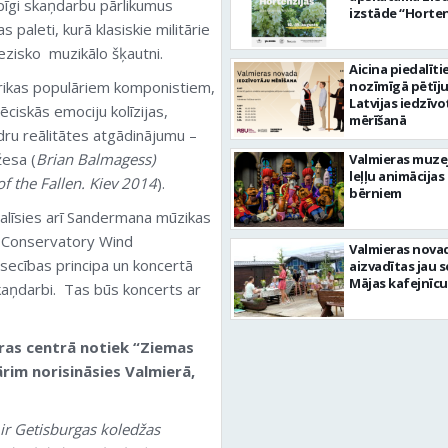
īgi skaņdarbu pārlikumus
izstāde “Horten
 paleti, kurā klasiskie militārie
ezisko muzikālo šķautni.
Aicina piedalīti
rikas populāriem komponistiem,
nozīmīgā pētīj
Latvijas iedzīvo
ēciskās emociju kolīzijas,
mērīšanā
ru reālitātes atgādinājumu –
žesa (
Brian Balmagess)
Valmieras muze
leļļu animācijas
of the Fallen. Kiev 2014
).
bērniem
edalīsies arī Sandermana mūzikas
n Conservatory Wind
Valmieras nova
secības principa un koncertā
aizvadītas jau 
Mājas kafejnīcu
kaņdarbi. Tas būs koncerts ar
ras centrā notiek “Ziemas
ārim norisināsies Valmierā,
 ir Getisburgas koledžas