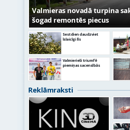
s –
No pagaidu teātra līdz laikm
centram – kā attīstīsies “Kur
Sestdien daudzviet
īslaicīgi līs
Valmierieši triumfē
piemiņas sacensībās
Reklāmraksti