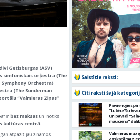
 divi Getisburgas
(ASV)
 simfoniskais orķestra (The
Saistītie raksti:
y Symphony Orchestra)
estr
a (The Sunderman
Citi raksti šajā kategorij
 portālu “Valmieras Ziņas”
Pievienojies pi
“Lukturīšu bra
a” ir
bez maksas
un notiks
un pavadi “Sala
mauciena” dalī
s kultūras centrā.
ceļā uz jūru!
Valmieras muze
gan atpazīt jau zināmos
apskatāma zie