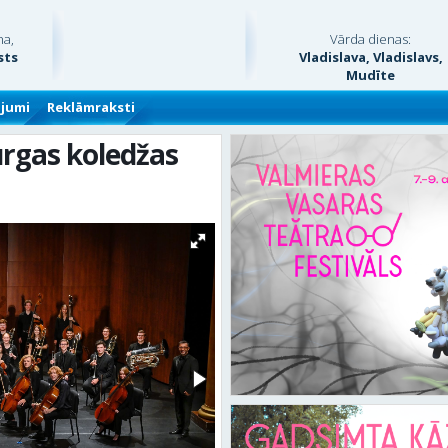
na,
Vārda dienas:
sts
Vladislava, Vladislavs,
Mudīte
ājumi
Reklāmraksti
urgas koledžas