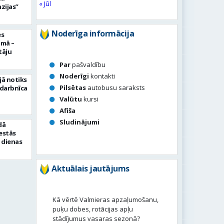
« Jūl
zijas”
Noderīga informācija
es
umā –
tāju
Par
pašvaldību
Noderīgi
kontakti
jā notiks
Pilsētas
autobusu saraksts
 darbnīca
Valūtu
kursi
Afiša
Sludinājumi
dā
sestās
 dienas
Aktuālais jautājums
Kā vērtē Valmieras apzaļumošanu,
puķu dobes, rotācijas apļu
stādījumus vasaras sezonā?