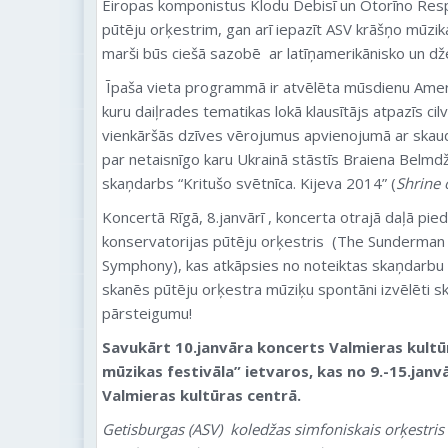
Eiropas komponistus Klodu Debisī un Otorīno Resp
pūtēju orķestrim, gan arī iepazīt ASV krāšņo mūzikas
marši būs ciešā sazobē ar latīņamerikānisko un dž
Īpaša vieta programmā ir atvēlēta mūsdienu Ame
kuru daiļrades tematikas lokā klausītājs atpazīs cilv
vienkāršās dzīves vērojumus apvienojumā ar skaud
par netaisnīgo karu Ukrainā stāstīs Braiena Belmd
skaņdarbs “Kritušo svētnīca. Kijeva 2014” (
Shrine 
Koncertā Rīgā, 8.janvārī , koncerta otrajā daļā pi
konservatorijas pūtēju orķestris (The Sunderma
Symphony), kas atkāpsies no noteiktas skaņdarbu 
skanēs pūtēju orķestra mūziķu spontāni izvēlēti s
pārsteigumu!
Savukārt 10.janvāra koncerts Valmieras kultū
mūzikas festivāla” ietvaros, kas no 9.-15.janv
Valmieras kultūras centrā.
Getisburgas (ASV) koledžas simfoniskais orķestris