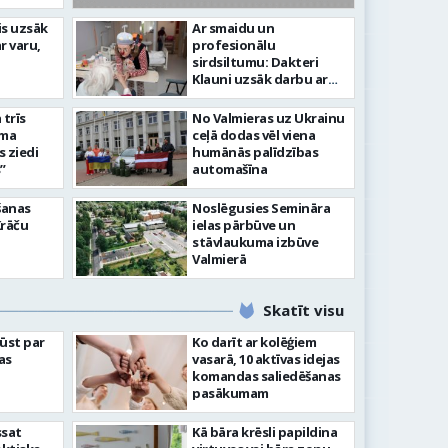
idīgiem notikumiem
is uzsāk
Ar smaidu un
r varu,
profesionālu
s 743. dzimšanas diena
FOTO: V
sirdsiltumu: Dakteri
Klauni uzsāk darbu ar
senioriem Vidzemes
slimnīcā
trīs
No Valmieras uz Ukrainu
āma
ceļā dodas vēl viena
s ziedi
humānās palīdzības
”
automašīna
šanas
Noslēgusies Semināra
Krāču
ielas pārbūve un
stāvlaukuma izbūve
Valmierā
Skatīt visu
ļūst par
Ko darīt ar kolēģiem
as
vasarā, 10 aktīvas idejas
komandas saliedēšanas
pasākumam
ssat
Kā bāra krēsli papildina