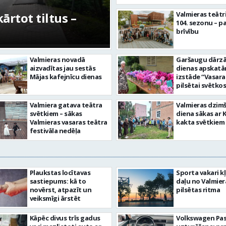
etīgās kultūras
FOTO: Ar daudzve
Valmieras teātr
104. sezonu – pa
tuve”
aizvadīta Valmiera
brīvību
Valmieras novadā
Garšaugu dārzā 
aizvadītas jau sestās
dienas apskat
Mājas kafejnīcu dienas
izstāde “Vasara
pilsētai svētkos
Valmiera gatava teātra
Valmieras dzim
svētkiem – sākas
diena sākas ar 
Valmieras vasaras teātra
kakta svētkiem
festivāla nedēļa
Plaukstas locītavas
Sporta vakari k
sastiepums: kā to
daļu no Valmier
novērst, atpazīt un
pilsētas ritma
veiksmīgi ārstēt
Kāpēc divus trīs gadus
Volkswagen Pa