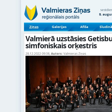
sestdie
8. augu
Ziņas
Galerijas
Afiša
Sludin
Valmierā uzstāsies Getisb
simfoniskais orķestris
28.12.2022 09:38,
Autors:
Valmieras Ziņas