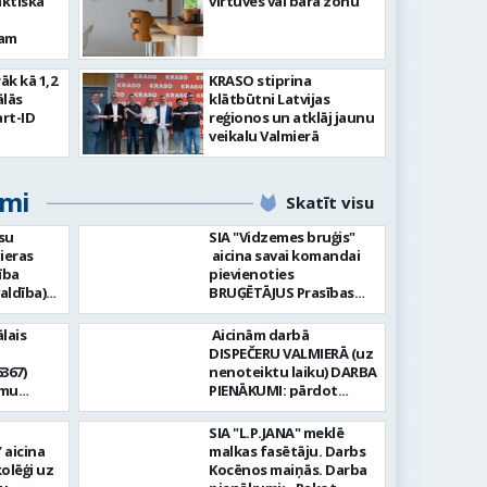
aktiska
virtuves vai bāra zonu
kam
rāk kā 1,2
KRASO stiprina
ālās
klātbūtni Latvijas
rt-ID
reģionos un atklāj jaunu
veikalu Valmierā
umi
Skatīt visu
su
SIA "Vidzemes bruģis"
ieras
aicina savai komandai
ība
pievienoties
aldība)
BRUĢĒTĀJUS Prasības
pretendentiem: Vēlme
hnoloģiju
strādāt - augsta
lais
Aicinām darbā
ormācijas
atbildības sajūta pret
DISPEČERU VALMIERĀ (uz
darbu, precizitāte;
367)
nenoteiktu laiku) DARBA
-i (uz
Pieredze bruģēšanā vai
amu
PIENĀKUMI: pārdot
u). Darba
ceļu būvniecībā. Darba
oteiktu
braukšanas
un
pienākumi: Bruģakmens
 zonālajā
dokumentus organizēt
SIA "L.P.JANA" meklē
enību
ieklāšana; Ceļu, ielas
un koordinēt autobusu
aicina
malkas fasētāju. Darbs
 ir
apmaļu uzstādīšana;
ajā valsts
ikdienas maršrutu
olēģi uz
Kocēnos maiņās. Darba
āt ar
Bruģakmens un apmaļu
,
plānošanu un izpildi