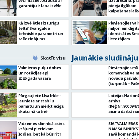
veci mazlietoti auto ar
uzturēšana: pr
garantiju ir laba izvēle
pieeja ilgākam
kalpošanas lai
Kā izvēlēties izturīgu
Pievienojies vai
telti? Svarīgākie
miljoniem digit
tehniskie parametri un
identitātes Sma
salīdzinājums
lietotājiem
Jaunākie sludināj
Skatīt visu
Valmieras puķu dobes
Pievienojies mū
un rotācijas apļi
komandai! Valm
2026.gada vasarā
novada pašvald
(turpmāk – Pašv
aicina darbā
Informācijas te
Pārgaujiete Līva Irkle –
Latvijas Nacionā
centra (ITC) inf
jauniete ar stabilu
arhīvs
tehnoloģiju
pamatu un mērķtiecīgu
(Reģ.Nr.90009476
administratoru/
skatu nākotnē
aicina darbā n
nenoteiktu laik
pārzini (uz nen
vieta: Rūjienas 
laiku) Valmieras
Vidzemes slimnīcā asins
SIA “VALMIERAS
Naukšēnu apvi
valsts arhīvā Mēs
krājumi pietiekami
NAMSAIMNIEKS” 
teritorijās Ja Tev
Valmieras zonāl
šodien, bet kā būs rīt?
savā komandā k
vēlme: nodrošin
arhīvā uzkrājam