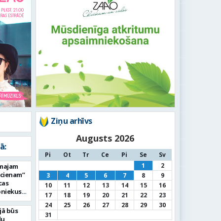
Ziņu arhīvs
Augusts 2026
ā:
Pi
Ot
Tr
Ce
Pi
Se
Sv
1
2
rmajam
ucienam”
3
4
5
6
7
8
9
cas
10
11
12
13
14
15
16
bniekus
17
18
19
20
21
22
23
24
25
26
27
28
29
30
jā būs
31
du