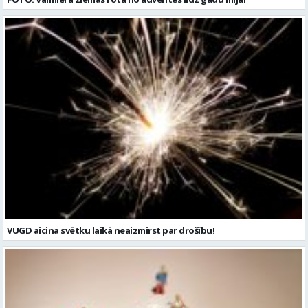
VUGD aicina svētku laikā neaizmirst par drošību!