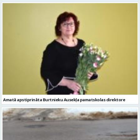
Amatā apstiprināta Burtnieku Ausekļa pamatskolas direktore