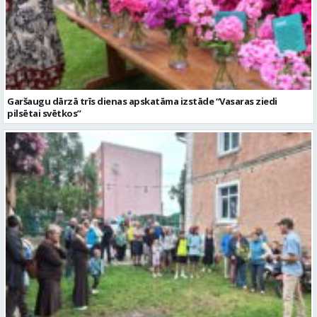
Garšaugu dārzā trīs dienas apskatāma izstāde “Vasaras ziedi
pilsētai svētkos”