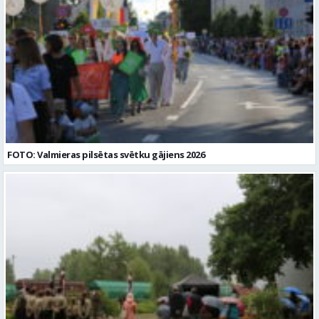
Darbības joma: Izglītība / Zinātne Pieteikto vietu skaits: 1 Aktuāla
līdz: 2026-08-17 Kontaktpersona: vgv@valmiera.edu.lv 29182105
FOTO: Valmieras pilsētas svētku gājiens 2026