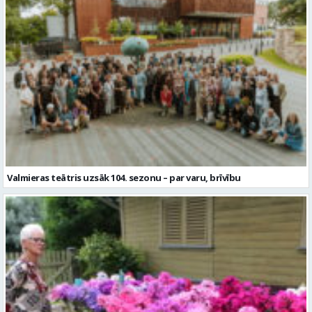
Valmieras teātris uzsāk 104. sezonu – par varu, brīvību