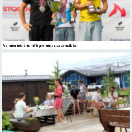
Valmierieši triumfē piemiņas sacensībās