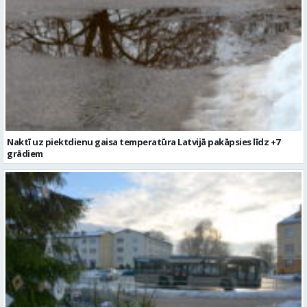
Naktī uz piektdienu gaisa temperatūra Latvijā pakāpsies līdz +7
grādiem