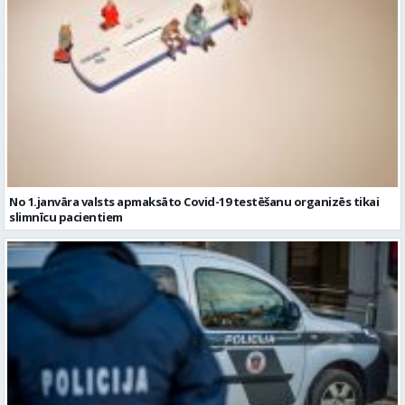
No 1.janvāra valsts apmaksāto Covid-19 testēšanu organizēs tikai
slimnīcu pacientiem