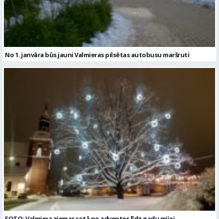
No 1. janvāra būs jauni Valmieras pilsētas autobusu maršruti
FOTO: Valmiera ziemas rotā no adventes līdz gadu mijai