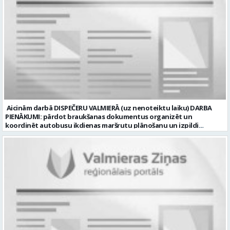
Valmierā un tās apkārtnē (Vidzemē). CV ar amata norādi lūdzam
sūtīt uz e-pastu: vbrugis@inbox.lv Tālrunis informācijai: 26121050.
Profesija: BRUĢĒTĀJS Darba vietas adrese: LATVIJA, Alejas iela 10,
Valmiermuiža, Valmieras pag., Valmieras nov. Darba laika veids:
Normālais darba laiks Darba veids: Darbinieka amats uz nenoteiktu
laiku Slodze: Viena vesela slodze Darbības joma: Būvniecība /
Nekustamais īpašums Pieteikto vietu skaits: 1 Līgums: Darbinieka
amats uz nenoteiktu laiku Aktuāla līdz: 2026-08-20 Kontaktpersona:
CV lūdzam sūtīt uz e-pastu: vbrugis@inbox.lv
Aicinām darbā DISPEČERU VALMIERĀ (uz nenoteiktu laiku) DARBA
PIENĀKUMI: pārdot braukšanas dokumentus organizēt un
koordinēt autobusu ikdienas maršrutu plānošanu un izpildi
nodrošināt autobusu vadītāju dienas darba uzdevumu
sagatavošanu PRASĪBAS PRETENDENTIEM: vidējā vai vidējā
profesionālā izglītība augsta atbildības sajūta, precizitāte un labas
komunikācijas spējas labas iemaņas darbā ar datoru un
elektronisko kases aparātu UZŅĒMUMS PIEDĀVĀ: darbu stabilā
uzņēmumā darba laiku: maiņu grafiks (1. dežūra no plkst. 05.20 līdz
plkst. 16.20 un 2.dežūra no plkst. 12.50-21.00) darba samaksu sākot no
1100 līdz 1250 EUR (pirms nodokļu nomaksas) pilnas sociālās
garantijas veselības apdrošināšanas iespējas dinamisku un
profesionālu darba vidi apmācību pirms darba pienākumu
uzsākšanas CV ar norādi vakancei „dispečers Valmierā” iesniegt līdz