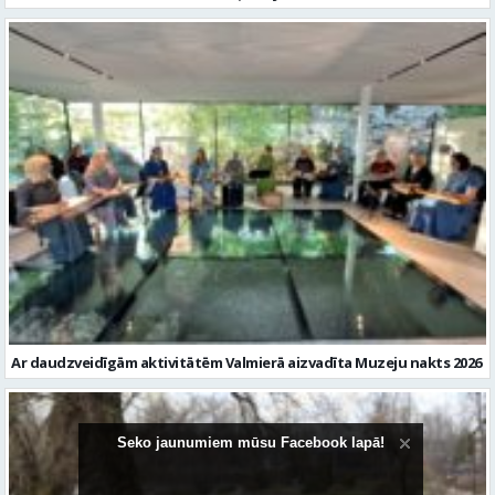
Ar daudzveidīgām aktivitātēm Valmierā aizvadīta Muzeju nakts 2026
Seko jaunumiem mūsu Facebook lapā!