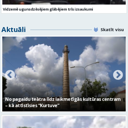
Vidzemē ugunsdzēsējiem glābējiem trīs izsaukumi
Aktuāli
Skatīt visu
FOTO: Ar daudzveidīgiem notikumiem aizvadīta
Valmieras 743. dzimšanas diena