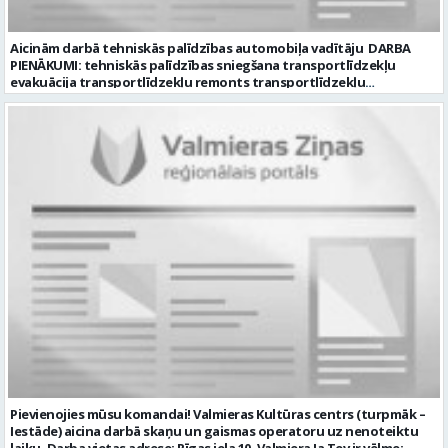
Aicinām darbā tehniskās palīdzības automobiļa vadītāju DARBA
PIENĀKUMI: tehniskās palīdzības sniegšana transportlīdzekļu
evakuācija transportlīdzekļu remonts transportlīdzekļu
sagatavošana tehniskai apskatei PRASĪBAS PRETENDENTIEM:
profesionālā vai vispārējā vidējā izglītība DE, CE kategorijas
transportlīdzekļa vadītāja apliecība vēlama D, CE kategorijas
transportlīdzekļa vadītāja pieredze vismaz 2 gadi labas saskarsmes
un komunikācijas prasmes pieredze transportlīdzekļu remontu
veikšanā UZŅĒMUMS PIEDĀVĀ: darbu stabilā uzņēmumā darba
samaksu no 1600 EUR (pirms nodokļu nomaksas) darba laiku pēc
grafika: dežūra 08.00 – 17.00, 2.dežūra 08.00 – 21.00. pilnas sociālās
garantijas veselības apdrošināšanas iespējas dinamisku un
profesionālu darba vidi CV ar norādi vakancei „Tehniskās palīdzības
automobiļa vadītājs” iesniegt: sūtot elektroniski uz info@vtu-
valmiera.lv personīgi SIA „VTU Valmiera”, Reģ.nr. 40003004220,
administrācijas ēkas „Brandeļi”, Brandeļi, Kocēnu pagasts, Valmieras
novads, personāla daļā darba dienās no plkst. 09:00 līdz 16:00.
Sazināsimies ar pretendentiem, kuri būs izvirzīti nākamajai atlases
kārtai. * Iesniegtos personas datus SIA “VTU VALMIERA” izmantos, lai
konkursa kārtībā noteiktu vakancei atbilstošāko kandidātu. Ja
kandidāts vēlas, lai viņa personas dati tiktu saglabāti SIA “VTU
VALMIERA” iekšējā datu bāzē ar mērķi tos apstrādāt citos SIA “VTU
Pievienojies mūsu komandai! Valmieras Kultūras centrs (turpmāk –
VALMIERA” personāla atlases konkursos, tad pieteikumā vakancei
Iestāde) aicina darbā skaņu un gaismas operatoru uz nenoteiktu
lūdzam kandidātam norādīt savu piekrišanu personas datu