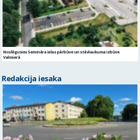
Noslēgusies Semināra ielas pārbūve un stāvlaukuma izbūve
Valmierā
Redakcija iesaka