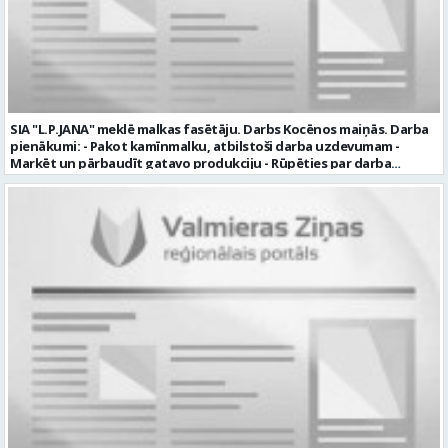
2026. gada 21. augustam (ieskaitot): sūtot elektroniski uz info@vtu-
valmiera.lv personīgi SIA „VTU Valmiera”, Reģ.nr. 40003004220,
„Brandeļi”, Brandeļi, Kocēnu pagasts, Valmieras novads, personāla
daļā darba dienās no plkst. 13:00 līdz 16:00. 2 nedēļu laikā pēc
konkursa termiņa beigām sazināsimies ar pretendentiem, kuri tiks
aicināti uz tikšanos klātienē. Informācijai: 29231565 * Iesniegtos
personas datus SIA “VTU VALMIERA” izmantos, lai konkursa kārtībā
noteiktu vakancei atbilstošāko kandidātu. Ja kandidāts vēlas, lai
SIA "L.P.JANA" meklē malkas fasētāju. Darbs Kocēnos maiņās. Darba
viņa personas dati tiktu saglabāti SIA “VTU VALMIERA” iekšējā datu
pienākumi: - Pakot kamīnmalku, atbilstoši darba uzdevumam -
bāzē ar mērķi tos apstrādāt citos SIA “VTU VALMIERA” personāla
Marķēt un pārbaudīt gatavo produkciju - Rūpēties par darba
atlases konkursos, tad pieteikumā vakancei lūdzam kandidātam
kvalitāti un kārtību darba vietā Prasības kandidātiem: - Laba fiziskā
norādīt savu piekrišanu personas datu saglabāšanai. Profesija:
izturība - Precizitāte un ātrums - Prasme un vēlme strādāt komandā
TRANSPORTA DISPEČERS Darba vietas adrese: LATVIJA, Stacijas iela 1,
Uzņēmums piedāvā: - Atalgojumu EUR 1200 bruto (atkarīgs no
Valmiera, Valmieras nov. Darba laika veids: Summētais darba laiks
padarītā) - Vienmēr laikā izmaksātu algu - Profesionālus un
Darba veids: Darbinieka amats uz nenoteiktu laiku Slodze: Viena
atbalstošus kolēģus Lūgums CV sūtīt uz e- pastu:
vesela slodze Darbības joma: Pakalpojumi Pieteikto vietu skaits: 1
pasutijumi@lpjana.lv vai zvanīt pa tālruni: 28319289 Profesija:
Līgums: Darbinieka amats uz nenoteiktu laiku Aktuāla līdz: 2026-08-
SAIŅOŠANAS OPERATORS Algas izmaksas veids: Laika darba alga
21 Kontaktpersona: CV ar norādi vakancei lūdzu sūtīt uz e-pastu
Darba vietas adrese: LATVIJA, Gravas iela 2, Kocēni, Kocēnu pag.,
info@vtu-valmiera.lv vai iesniegt personīgi Izglītības līmenis:
Valmieras nov. Slodze: Viena vesela slodze Darbības joma: Ražošana
Vispārējā vidējā izglītība
Pieteikto vietu skaits: 2 Aktuāla līdz: 2027-09-07 Darba sākšanas
datums: 2026-08-17 Kontaktpersona: Davids Pavlovs