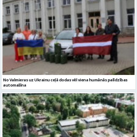
No Valmieras uz Ukrainu ceļā dodas vēl viena humānās palīdzības
automašīna