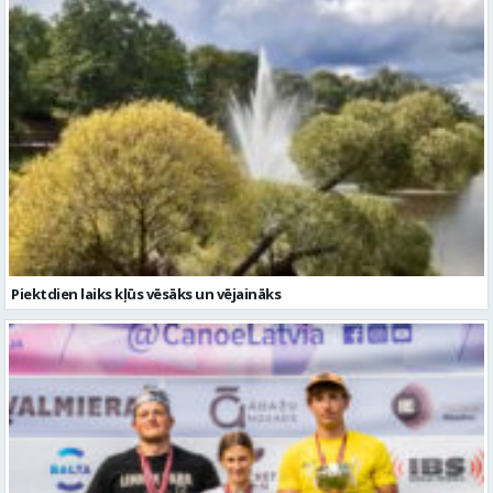
Piektdien laiks kļūs vēsāks un vējaināks