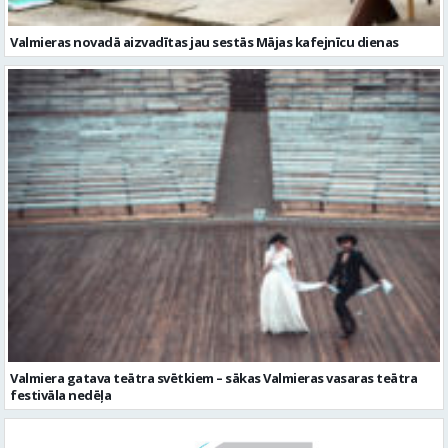
Valmieras novadā aizvadītas jau sestās Mājas kafejnīcu dienas
Valmiera gatava teātra svētkiem – sākas Valmieras vasaras teātra
festivāla nedēļa