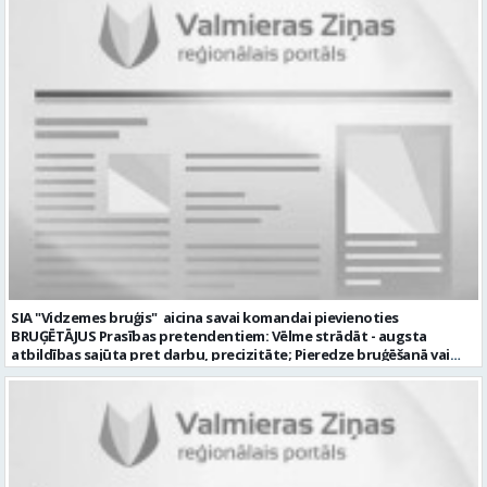
SIA "Vidzemes bruģis" aicina savai komandai pievienoties
BRUĢĒTĀJUS Prasības pretendentiem: Vēlme strādāt - augsta
atbildības sajūta pret darbu, precizitāte; Pieredze bruģēšanā vai
ceļu būvniecībā. Darba pienākumi: Bruģakmens ieklāšana; Ceļu, ielas
apmaļu uzstādīšana; Bruģakmens un apmaļu piezāģēšana;
Bruģakmens pamatnes sagatavošana. Mēs nodrošinām: Stabilu
atalgojumu; Stabilu darbu ilgtermiņā; Nodrošinām ar darba
apģērbu un darba instrumentiem; Labus darba apstākļus. Darba
laika veids un režīms: normālais darba laiks; darba dienās 8.00-17.00;
sestdienas, svētdienas un svētku dienas brīvas. Darba objekti