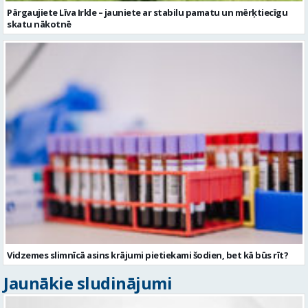
Pārgaujiete Līva Irkle – jauniete ar stabilu pamatu un mērķtiecīgu
skatu nākotnē
Vidzemes slimnīcā asins krājumi pietiekami šodien, bet kā būs rīt?
Jaunākie sludinājumi