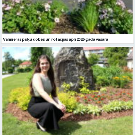
Valmieras puķu dobes un rotācijas apļi 2026.gada vasarā