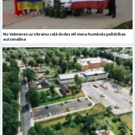
No Valmieras uz Ukrainu ceļā dodas vēl viena humānās palīdzības
automašīna