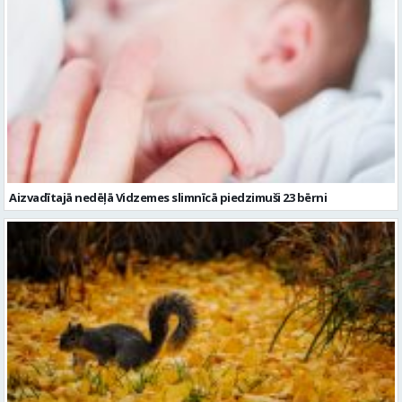
Aizvadītajā nedēļā Vidzemes slimnīcā piedzimuši 23 bērni