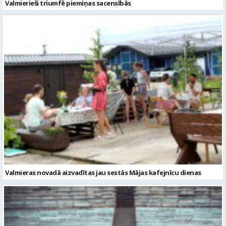
Valmierieši triumfē piemiņas sacensībās
Valmieras novadā aizvadītas jau sestās Mājas kafejnīcu dienas