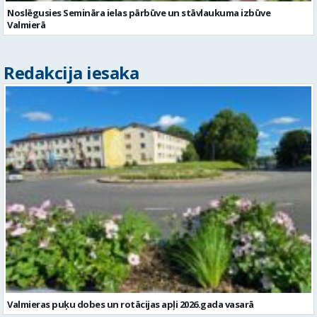
Noslēgusies Semināra ielas pārbūve un stāvlaukuma izbūve
Valmierā
Redakcija iesaka
Valmieras puķu dobes un rotācijas apļi 2026.gada vasarā