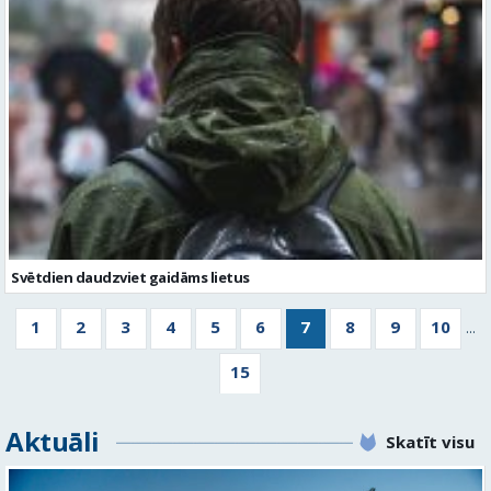
Svētdien daudzviet gaidāms lietus
1
2
3
4
5
6
7
8
9
10
...
15
Aktuāli
Skatīt visu