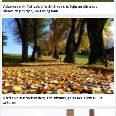
Vidzemes slimnīcā izsludina ārkārtas situāciju un pārtrauc
plānveida pakalpojumu sniegšanu
Otrdien būs neliels mākoņu daudzums, gaiss sasils līdz +5..+9
grādiem