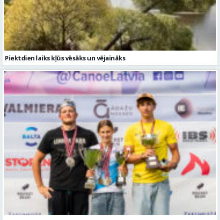
Piektdien laiks kļūs vēsāks un vējaināks