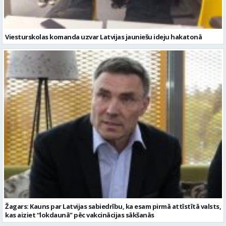
Viesturskolas komanda uzvar Latvijas jauniešu ideju hakatonā
Žagars: Kauns par Latvijas sabiedrību, ka esam pirmā attīstītā valsts,
kas aiziet “lokdaunā” pēc vakcinācijas sākšanās