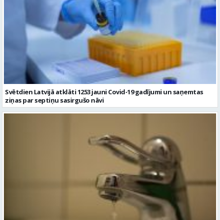
Svētdien Latvijā atklāti 1253 jauni Covid-19 gadījumi un saņemtas
ziņas par septiņu sasirgušo nāvi