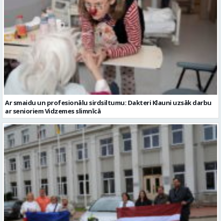
Ar smaidu un profesionālu sirdsiltumu: Dakteri Klauni uzsāk darbu
ar senioriem Vidzemes slimnīcā