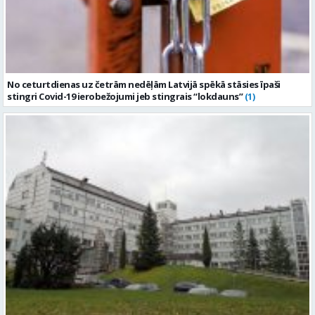
No ceturtdienas uz četrām nedēļām Latvijā spēkā stāsies īpaši
stingri Covid-19 ierobežojumi jeb stingrais “lokdauns”
(1)