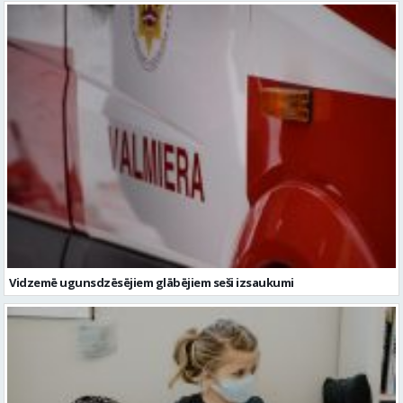
Vidzemē ugunsdzēsējiem glābējiem seši izsaukumi