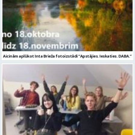
Aicinām aplūkot Inta Brieža fotoizstādi “Apstājies. Ieskaties. DABA.”