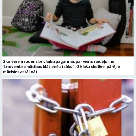
Skolēniem rudens brīvlaiku pagarinās par vienu nedēļu, no
1.novembra mācības klātienē atsāks 1.-3.klašu skolēni, pārējie
mācīsies attālināti