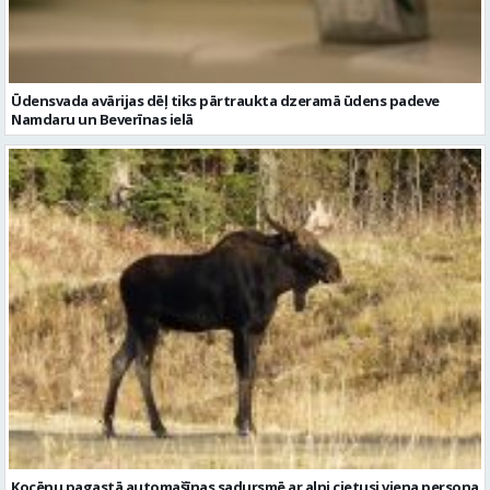
Ūdensvada avārijas dēļ tiks pārtraukta dzeramā ūdens padeve
Namdaru un Beverīnas ielā
Kocēnu pagastā automašīnas sadursmē ar alni cietusi viena persona