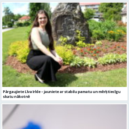
Pārgaujiete Līva Irkle – jauniete ar stabilu pamatu un mērķtiecīgu
skatu nākotnē