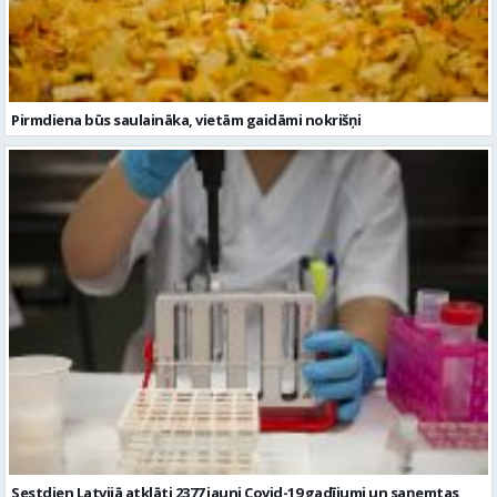
Pirmdiena būs saulaināka, vietām gaidāmi nokrišņi
Sestdien Latvijā atklāti 2377 jauni Covid-19 gadījumi un saņemtas