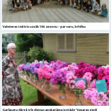
Valmieras teātris uzsāk 104. sezonu – par varu, brīvību
Garšaugu dārzā trīs dienas apskatāma izstāde “Vasaras ziedi