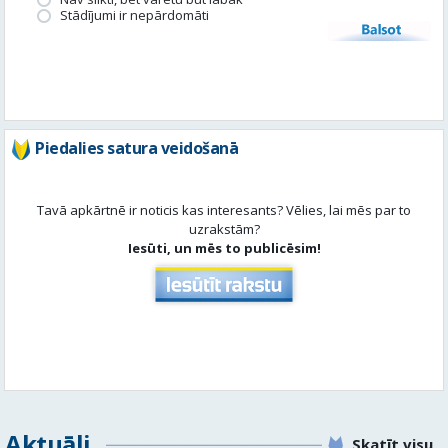
Piedalies satura veidošanā
Tavā apkārtnē ir noticis kas interesants? Vēlies, lai mēs par to
uzrakstām?
Iesūti, un mēs to publicēsim!
Aktuāli
Skatīt visu