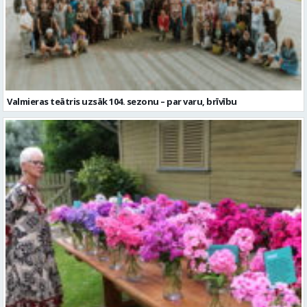
Valmieras teātris uzsāk 104. sezonu – par varu, brīvību
Garšaugu dārzā trīs dienas apskatāma izstāde “Vasaras ziedi
pilsētai svētkos”