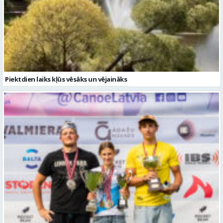
Piektdien laiks kļūs vēsāks un vējaināks
Valmierieši triumfē piemiņas sacensībās