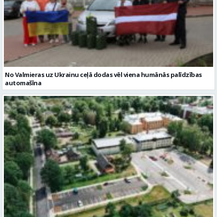
No Valmieras uz Ukrainu ceļā dodas vēl viena humānās palīdzības
automašīna
Noslēgusies Semināra ielas pārbūve un stāvlaukuma izbūve
Valmierā