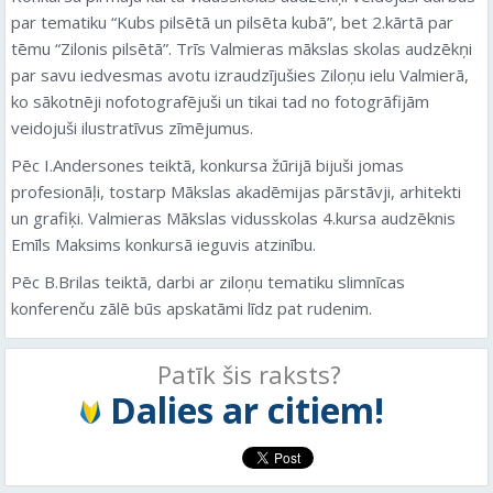
par tematiku “Kubs pilsētā un pilsēta kubā”, bet 2.kārtā par
tēmu “Zilonis pilsētā”. Trīs Valmieras mākslas skolas audzēkņi
par savu iedvesmas avotu izraudzījušies Ziloņu ielu Valmierā,
ko sākotnēji nofotografējuši un tikai tad no fotogrāfijām
veidojuši ilustratīvus zīmējumus.
Pēc I.Andersones teiktā, konkursa žūrijā bijuši jomas
profesionāļi, tostarp Mākslas akadēmijas pārstāvji, arhitekti
un grafiķi. Valmieras Mākslas vidusskolas 4.kursa audzēknis
Emīls Maksims konkursā ieguvis atzinību.
Pēc B.Brilas teiktā, darbi ar ziloņu tematiku slimnīcas
konferenču zālē būs apskatāmi līdz pat rudenim.
Patīk šis raksts?
Dalies ar citiem!