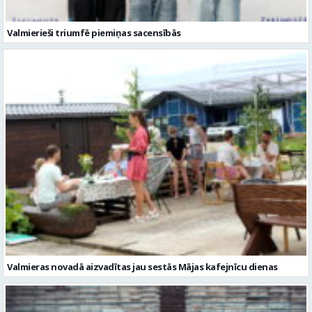
Valmieras novadā aizvadītas jau sestās Mājas kafejnīcu dienas