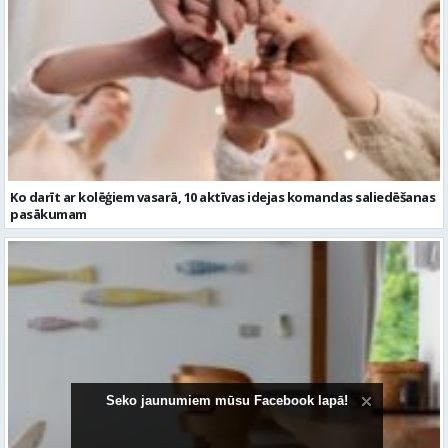
Ko darīt ar kolēģiem vasarā, 10 aktīvas idejas komandas saliedēšanas
pasākumam
Seko jaunumiem mūsu Facebook lapā!
Kā bāra krēsli papildina virtuves vai bāra zonu