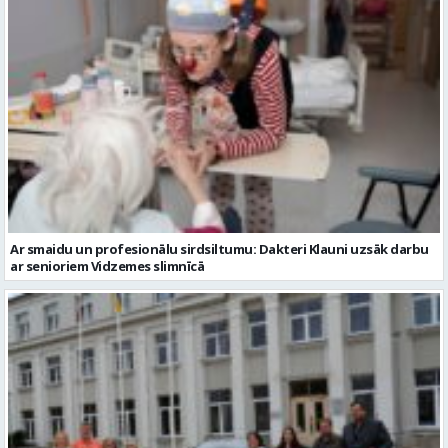
Ar smaidu un profesionālu sirdsiltumu: Dakteri Klauni uzsāk darbu
ar senioriem Vidzemes slimnīcā