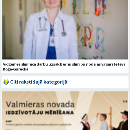
Vidzemes slimnīcā darbu uzsāk Bērnu slimību nodaļas virsārste Ieva
Roģe-Gurecka
Citi raksti šajā kategorijā: