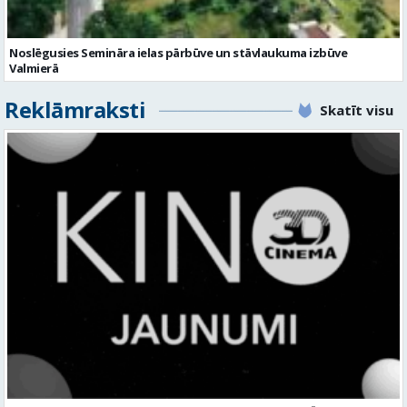
Reklāmraksti
Skatīt visu
KINO, KAS AIZRAUJ: LEĢENDAS, SUPERVAROŅI UN ANIMĀCIJAS MAĢIJA
3D CINEMA