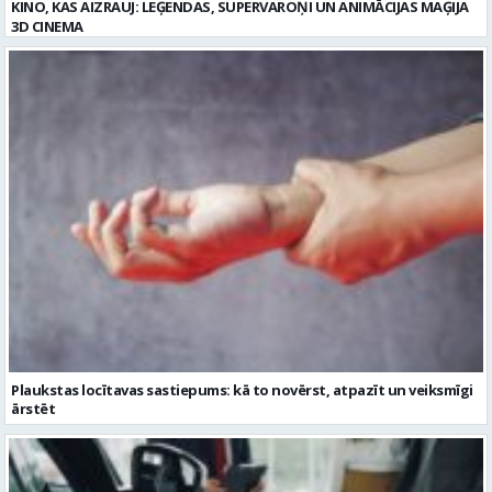
Plaukstas locītavas sastiepums: kā to novērst, atpazīt un veiksmīgi
ārstēt