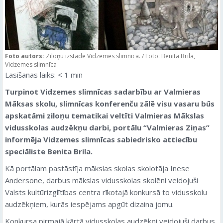
Foto autors:
Ziloņu izstāde Vidzemes slimnīcā. / Foto: Benita Brila,
Vidzemes slimnīca
Lasīšanas laiks:
< 1
min
Turpinot Vidzemes slimnīcas sadarbību ar Valmieras
Māksas skolu, slimnīcas konferenču zālē visu vasaru būs
apskatāmi ziloņu tematikai veltīti Valmieras Mākslas
vidusskolas audzēkņu darbi, portālu “Valmieras Ziņas”
informēja Vidzemes slimnīcas sabiedrisko attiecību
speciāliste Benita Brila.
Kā portālam pastāstīja mākslas skolas skolotāja Inese
Andersone, darbus mākslas vidusskolas skolēni veidojuši
Valsts kultūrizglītības centra rīkotajā konkursā to vidusskolu
audzēkņiem, kurās iespējams apgūt dizaina jomu.
Konkursa pirmajā kārtā vidusskolas audzēkņi veidojuši darbus