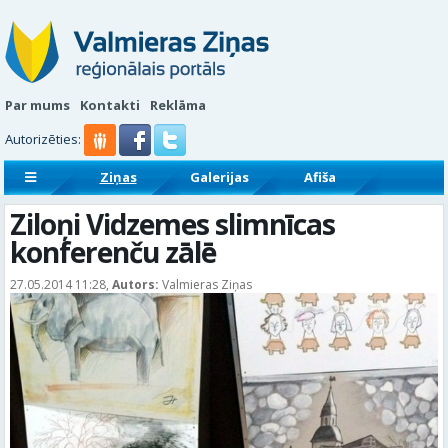
Par mums
Kontakti
Reklāma
Autorizēties:
Ziņas
Galerijas
Afiša
Sludinājumi
Reklāmraksti
Ziloņi Vidzemes slimnīcas
konferenču zālē
27.05.2014 11:28,
Autors:
Valmieras Ziņas