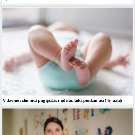
Vidzemes slimnīcā pagājušās nedēļas laikā piedzimuši 14 mazuļi