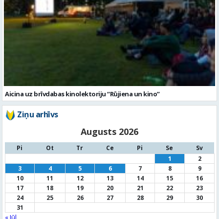
Aicina uz brīvdabas kinolektoriju “Rūjiena un kino”
Ziņu arhīvs
Augusts 2026
Pi
Ot
Tr
Ce
Pi
Se
Sv
1
2
3
4
5
6
7
8
9
10
11
12
13
14
15
16
17
18
19
20
21
22
23
24
25
26
27
28
29
30
31
« Jūl
Noderīga informācija