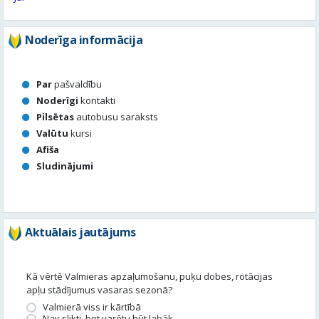
Par
pašvaldību
Noderīgi
kontakti
Pilsētas
autobusu saraksts
Valūtu
kursi
Afiša
Sludinājumi
Aktuālais jautājums
Kā vērtē Valmieras apzaļumošanu, puķu dobes, rotācijas
apļu stādījumus vasaras sezonā?
Valmierā viss ir kārtībā
Nav slikti, bet varētu būt labāk
Stādījumi ir nepārdomāti
Balsot