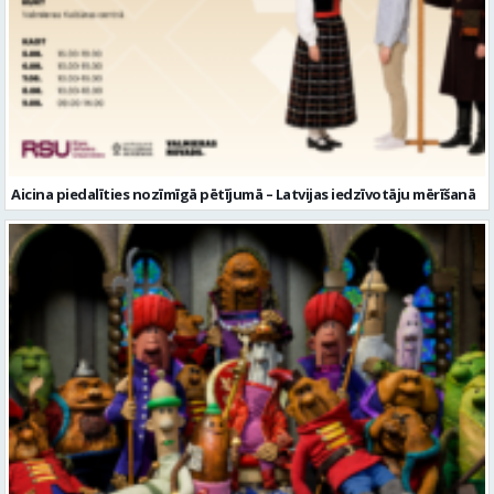
Aicina piedalīties nozīmīgā pētījumā – Latvijas iedzīvotāju mērīšanā
Valmieras muzejā notiks leļļu animācijas darbnīca bērniem