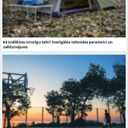
Kā izvēlēties izturīgu telti? Svarīgākie tehniskie parametri un
salīdzinājums
Sporta vakari kļūst par daļu no Valmieras pilsētas ritma