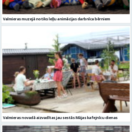
Valmieras novadā aizvadītas jau sestās Mājas kafejnīcu dienas