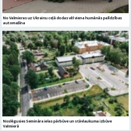
Noslēgusies Semināra ielas pārbūve un stāvlaukuma izbūve
Valmierā
Reklāmraksti
Skatīt visu