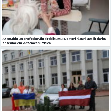
Ar smaidu un profesionālu sirdsiltumu: Dakteri Klauni uzsāk darbu
ar senioriem Vidzemes slimnīcā
No Valmieras uz Ukrainu ceļā dodas vēl viena humānās palīdzības
automašīna