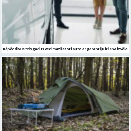
Kāpēc divus trīs gadus veci mazlietoti auto ar garantiju ir laba izvēle
Kā izvēlēties izturīgu telti? Svarīgākie tehniskie parametri un
salīdzinājums