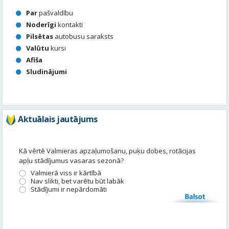
Afiša
Sludinājumi
Aktuālais jautājums
Kā vērtē Valmieras apzaļumošanu, puķu dobes, rotācijas
apļu stādījumus vasaras sezonā?
Valmierā viss ir kārtībā
Nav slikti, bet varētu būt labāk
Stādījumi ir nepārdomāti
Balsot
Piedalies satura veidošanā