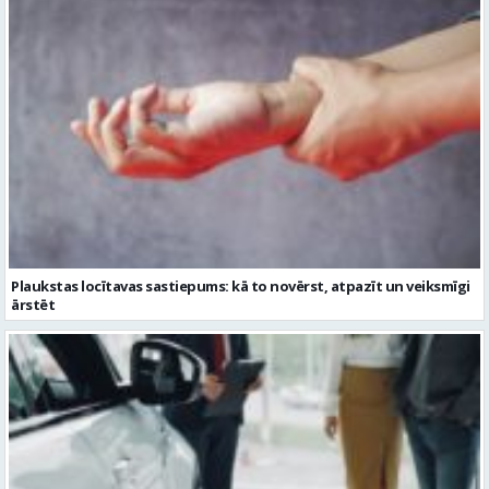
Plaukstas locītavas sastiepums: kā to novērst, atpazīt un veiksmīgi
ārstēt