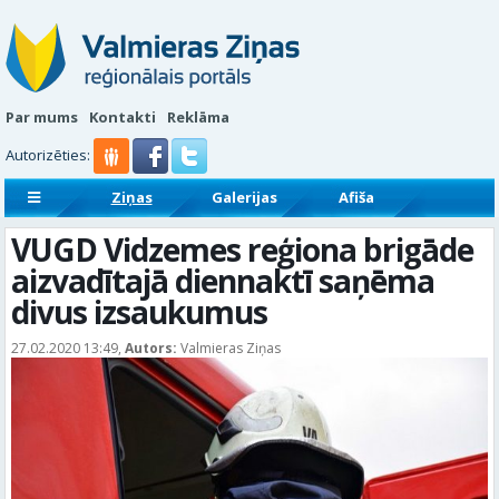
Par mums
Kontakti
Reklāma
Autorizēties:
Ziņas
Galerijas
Afiša
Sludinājumi
Reklāmraksti
VUGD Vidzemes reģiona brigāde
aizvadītajā diennaktī saņēma
divus izsaukumus
27.02.2020 13:49,
Autors:
Valmieras Ziņas