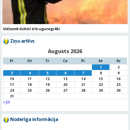
Ziņu arhīvs
Augusts 2026
Pi
Ot
Tr
Ce
Pi
Se
Sv
1
2
3
4
5
6
7
8
9
10
11
12
13
14
15
16
17
18
19
20
21
22
23
24
25
26
27
28
29
30
31
« Jūl
Noderīga informācija
Par
pašvaldību
Noderīgi
kontakti
Pilsētas
autobusu saraksts
Valūtu
kursi