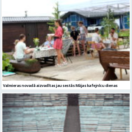
Valmieras novadā aizvadītas jau sestās Mājas kafejnīcu dienas