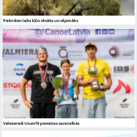
Valmierieši triumfē piemiņas sacensībās