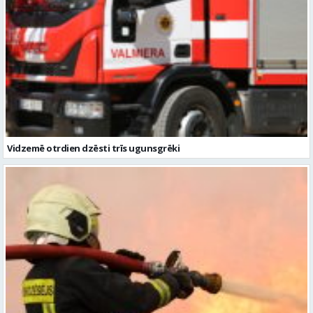
Vidzemē otrdien dzēsti trīs ugunsgrēki
Vidzemē dzēsti trīs ugunsgrēki