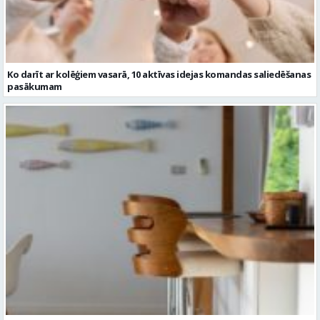
pasākumam
Kā bāra krēsli papildina virtuves vai bāra zonu