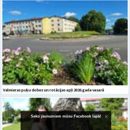
Valmieras puķu dobes un rotācijas apļi 2026.gada vasarā
Seko jaunumiem mūsu Facebook lapā!