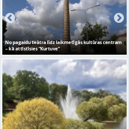
FOTO: Ar daudzveidīgiem notikumiem aizvadīta
Valmieras 743. dzimšanas diena
Piektdien laiks kļūs vēsāks un vējaināks