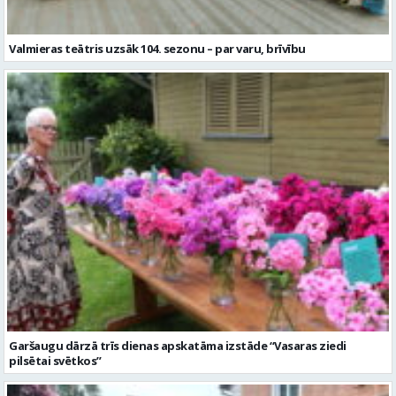
Garšaugu dārzā trīs dienas apskatāma izstāde “Vasaras ziedi
pilsētai svētkos”