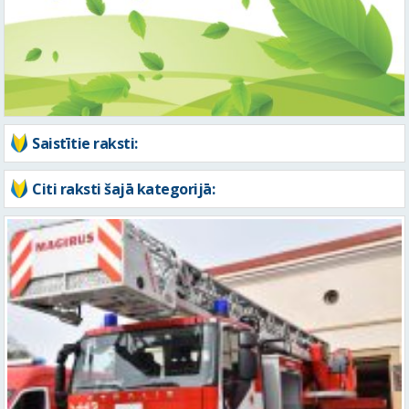
Saistītie raksti:
Citi raksti šajā kategorijā:
Vidzemē ugunsdzēsējiem glābējiem pieci izsaukumi