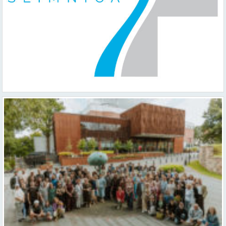
Valmieras teātris uzsāk 104. sezonu – par varu, brīvību