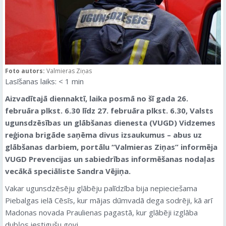
Foto autors:
Valmieras Ziņas
Lasīšanas laiks:
< 1
min
Aizvadītajā diennaktī, laika posmā no šī gada 26.
februāra plkst. 6.30 līdz 27. februāra plkst. 6.30, Valsts
ugunsdzēsības un glābšanas dienesta (VUGD) Vidzemes
reģiona brigāde saņēma divus izsaukumus – abus uz
glābšanas darbiem, portālu “Valmieras Ziņas” informēja
VUGD Prevencijas un sabiedrības informēšanas nodaļas
vecākā speciāliste Sandra Vējiņa.
Vakar ugunsdzēsēju glābēju palīdzība bija nepieciešama
Piebalgas ielā Cēsīs, kur mājas dūmvadā dega sodrēji, kā arī
Madonas novada Praulienas pagastā, kur glābēji izglāba
dubļos iestigušu govi.