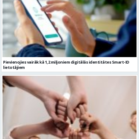
Pievienojies vairāk kā 1,2 miljoniem digitālās identitātes Smart-ID
lietotājiem
Ko darīt ar kolēģiem vasarā, 10 aktīvas idejas komandas saliedēšanas