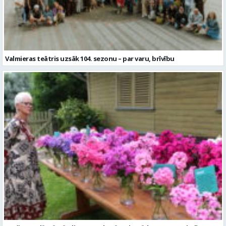
Garšaugu dārzā trīs dienas apskatāma izstāde “Vasaras ziedi
pilsētai svētkos”