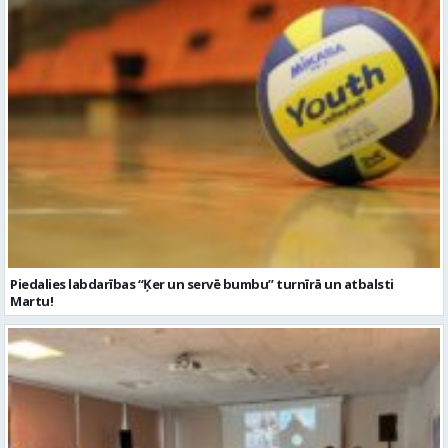
Piedalies labdarības “Ķer un servē bumbu” turnīrā un atbalsti
Martu!