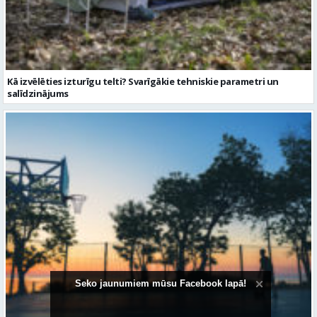
salīdzinājums
Sporta vakari kļūst par daļu no Valmieras pilsētas ritma
Seko jaunumiem mūsu Facebook lapā!