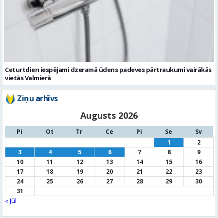
Ceturtdien iespējami dzeramā ūdens padeves pārtraukumi vairākās
vietās Valmierā
Ziņu arhīvs
Augusts 2026
Pi
Ot
Tr
Ce
Pi
Se
Sv
1
2
3
4
5
6
7
8
9
10
11
12
13
14
15
16
17
18
19
20
21
22
23
24
25
26
27
28
29
30
31
« Jūl
Noderīga informācija
Par
pašvaldību
Noderīgi
kontakti