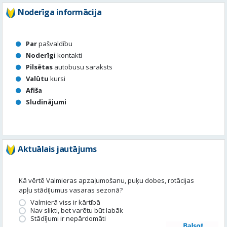
Pilsētas
autobusu saraksts
Valūtu
kursi
Afiša
Sludinājumi
Aktuālais jautājums
Kā vērtē Valmieras apzaļumošanu, puķu dobes, rotācijas
apļu stādījumus vasaras sezonā?
Valmierā viss ir kārtībā
Nav slikti, bet varētu būt labāk
Stādījumi ir nepārdomāti
Balsot
Piedalies satura veidošanā