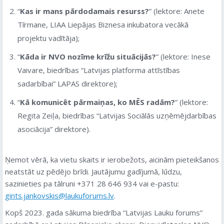
“
Kas ir mans pārdodamais resurss?
” (lektore: Anete
Tīrmane, LIAA Liepājas Biznesa inkubatora vecākā
projektu vadītāja);
“
Kāda ir NVO nozīme krīžu situācijās?
” (lektore: Inese
Vaivare, biedrības “Latvijas platforma attīstības
sadarbībai” LAPAS direktore);
“
Kā komunicēt pārmaiņas, ko MĒS radām?
” (lektore:
Regita Zeiļa, biedrības “Latvijas Sociālās uzņēmējdarbības
asociācija” direktore).
Ņemot vērā, ka vietu skaits ir ierobežots, aicinām pieteikšanos
neatstāt uz pēdējo brīdi. Jautājumu gadījumā, lūdzu,
sazinieties pa tālruni +371 28 646 934 vai e-pastu:
gints.jankovskis@laukuforums.lv
.
Kopš 2023. gada sākuma biedrība “Latvijas Lauku forums”