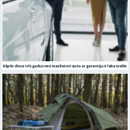
Kāpēc divus trīs gadus veci mazlietoti auto ar garantiju ir laba izvēle
Kā izvēlēties izturīgu telti? Svarīgākie tehniskie parametri un