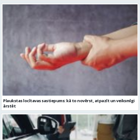
Plaukstas locītavas sastiepums: kā to novērst, atpazīt un veiksmīgi
ārstēt