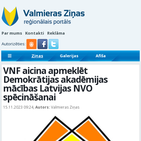
Par mums
Kontakti
Reklāma
Autorizēties:
Ziņas
Galerijas
Afiša
Sludinājumi
Reklāmraksti
VNF aicina apmeklēt
Demokrātijas akadēmijas
mācības Latvijas NVO
spēcināšanai
15.11.2023 09:24,
Autors:
Valmieras Ziņas