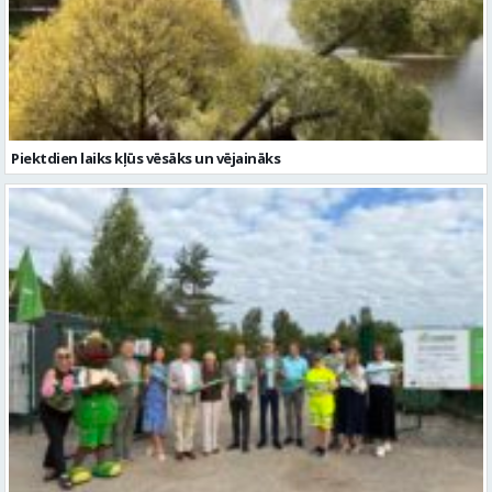
Piektdien laiks kļūs vēsāks un vējaināks
ZAAO Gulbenē atklāj EKO laukumu-biroju