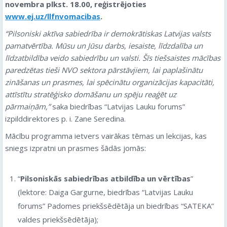
novembra plkst. 18.00, reģistrējoties
www.ej.uz/llfnvomacibas
.
“Pilsoniski aktīva sabiedrība ir demokrātiskas Latvijas valsts
pamatvērtība. Mūsu un Jūsu darbs, iesaiste, līdzdalība un
līdzatbildība veido sabiedrību un valsti. Šīs tiešsaistes mācības
paredzētas tieši NVO sektora pārstāvjiem, lai paplašinātu
zināšanas un prasmes, lai spēcinātu organizācijas kapacitāti,
attīstītu stratēģisko domāšanu un spēju reaģēt uz
pārmaiņām,”
saka biedrības “Latvijas Lauku forums”
izpilddirektores p. i. Zane Seredina.
Mācību programma ietvers vairākas tēmas un lekcijas, kas
sniegs izpratni un prasmes šādās jomās:
“
Pilsoniskās sabiedrības atbildība un vērtības
”
(lektore: Daiga Gargurne, biedrības “Latvijas Lauku
forums” Padomes priekšsēdētāja un biedrības “SATEKA”
valdes priekšsēdētāja);