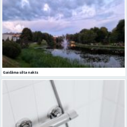
Gaidāma silta nakts