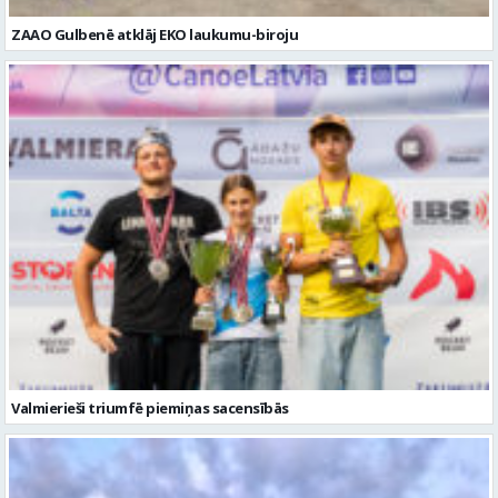
Valmierieši triumfē piemiņas sacensībās