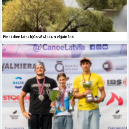
Piektdien laiks kļūs vēsāks un vējaināks
Valmierieši triumfē piemiņas sacensībās