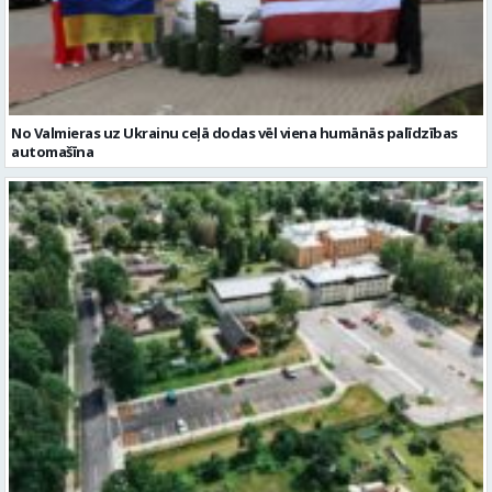
No Valmieras uz Ukrainu ceļā dodas vēl viena humānās palīdzības
automašīna
Noslēgusies Semināra ielas pārbūve un stāvlaukuma izbūve
Valmierā
Reklāmraksti
Skatīt visu