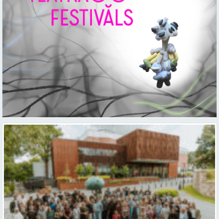
Valmieras teātris uzsāk 104. sezonu – par varu, brīvību