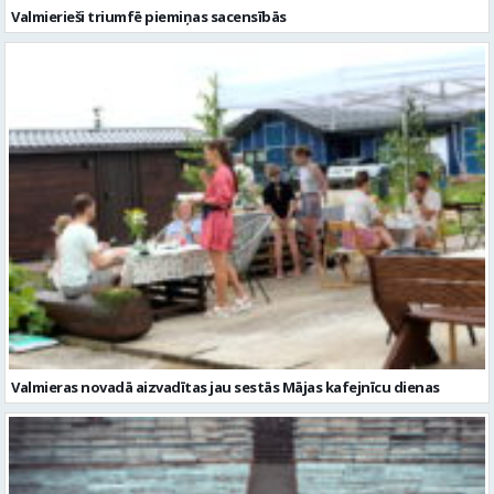
Valmieras novadā aizvadītas jau sestās Mājas kafejnīcu dienas