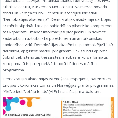
sadarbībā ar Latvijas Pilsonisko aliansi, Dienvidlatgales NVO
atbalsta centru, Kurzemes NVO centru, Valmieras novada
fondu un Zemgales NVO centru ir īstenojusi iniciatīvu
“Demokrātijas akadēmija”. Demokrātijas akadēmija darbojas
ar mērķi stiprināt Latvijas sabiedrības pilsonisko kompetenci,
tās kapacitāti, uzlabot informācijas pieejamību un sekmēt
sadarbību un uzticību starp sektoriem un arī pilsoniskās
sabiedrības vidū. Demokrātijas akadēmiju jau absolvējuši 149
dalībnieki, apgūstot mācību programmu 72 stundu apjomā.
Šobrīd tiek īstenotas tiešsaistes mācības e-kursa formātā,
kuru pamatā ir jau iepriekš īstenotā klātienes mācību
programma.
Demokrātijas akadēmijas īstenošana iespējama, pateicoties
Eiropas Ekonomikas zonas un Norvēģijas grantu programmas
“Aktīvo iedzīvotāju fonds”(AIF) finansiālajam atbalstam.