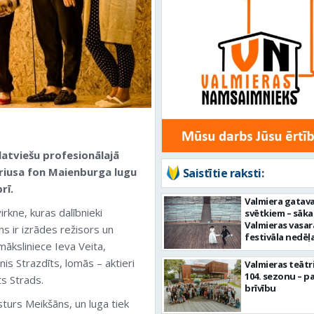
latviešu profesionālajā
riusa fon Maienburga lugu
Saistītie raksti:
rī.
Valmiera gatava
irkne, kuras dalībnieki
svētkiem – sāka
Valmieras vasar
ns ir izrādes režisors un
festivāla nedēļ
āksliniece Ieva Veita,
is Strazdīts, lomās – aktieri
Valmieras teātr
104. sezonu – pa
ts Strads.
brīvību
sturs Meikšāns, un luga tiek