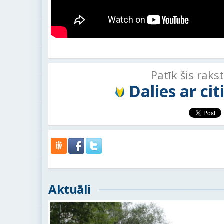
Patīk šis raks
Dalies ar ci
Aktuāli