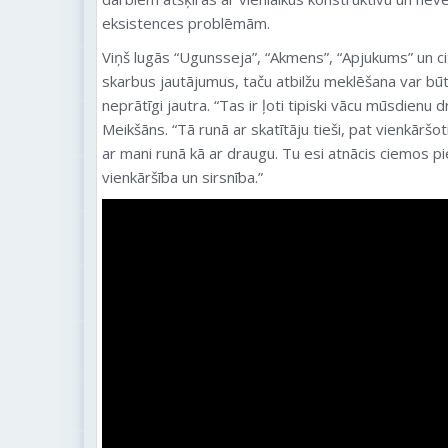
eksistences problēmām.
Viņš lugās “Ugunsseja”, “Akmens”, “Apjukums” un ci
skarbus jautājumus, taču atbilžu meklēšana var būt
neprātīgi jautra. “Tas ir ļoti tipiski vācu mūsdienu 
Meikšāns. “Tā runā ar skatītāju tieši, pat vienkāršot
ar mani runā kā ar draugu. Tu esi atnācis ciemos p
vienkāršība un sirsnība.”