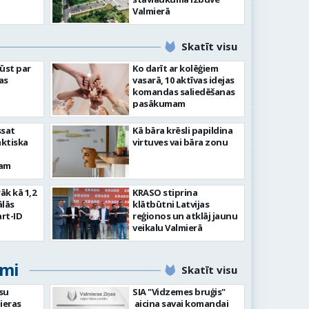
Valmierā
Skatīt visu
ļūst par
Ko darīt ar kolēģiem
as
vasarā, 10 aktīvas idejas
komandas saliedēšanas
pasākumam
ssat
Kā bāra krēsli papildina
aktiska
virtuves vai bāra zonu
kam
rāk kā 1,2
KRASO stiprina
ālās
klātbūtni Latvijas
rt-ID
reģionos un atklāj jaunu
veikalu Valmierā
umi
Skatīt visu
su
SIA "Vidzemes bruģis"
ieras
aicina savai komandai