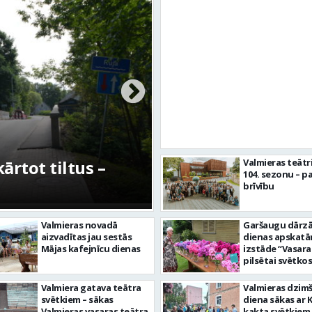
rtot tiltus –
No pagaidu teātra 
Valmieras teātr
104. sezonu – pa
centram – kā attīs
brīvību
Valmieras novadā
Garšaugu dārzā 
aizvadītas jau sestās
dienas apskat
Mājas kafejnīcu dienas
izstāde “Vasara
pilsētai svētkos
Valmiera gatava teātra
Valmieras dzim
svētkiem – sākas
diena sākas ar 
Valmieras vasaras teātra
kakta svētkiem