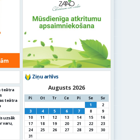
Ziņu arhīvs
Augusts 2026
 teātra
s
Pi
Ot
Tr
Ce
Pi
Se
Sv
as teātra
1
2
a
3
4
5
6
7
8
9
10
11
12
13
14
15
16
is uzsāk
r varu,
17
18
19
20
21
22
23
24
25
26
27
28
29
30
31