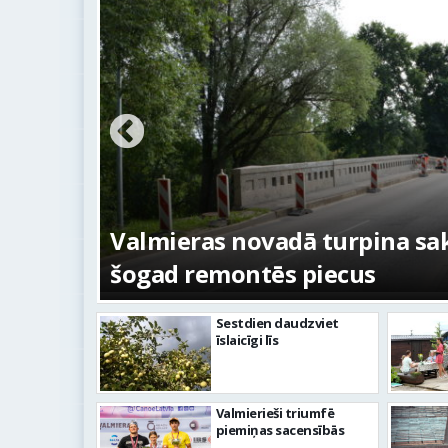
ežojumi
s
Valmieras novadā turpina sakā
šogad remontēs piecus
Sestdien daudzviet
īslaicīgi līs
Valmierieši triumfē
piemiņas sacensībās