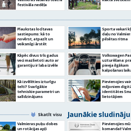
festivāla nedēļa
Plaukstas locītavas
Sporta vakari k
sastiepums: kā to
daļu no Valmier
novērst, atpazīt un
pilsētas ritma
veiksmīgi ārstēt
Kāpēc divus trīs gadus
Volkswagen Pa
veci mazlietoti auto ar
uzturēšana: pr
garantiju ir laba izvēle
pieeja ilgākam
kalpošanas lai
Kā izvēlēties izturīgu
Pievienojies vai
telti? Svarīgākie
miljoniem digit
tehniskie parametri un
identitātes Sma
salīdzinājums
lietotājiem
Jaunākie sludināj
Skatīt visu
Valmieras puķu dobes
Pievienojies mū
un rotācijas apļi
komandai! Valm