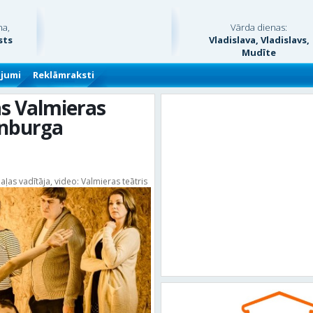
na,
Vārda dienas:
sts
Vladislava, Vladislavs,
Mudīte
ājumi
Reklāmraksti
as Valmieras
enburga
aļas vadītāja, video: Valmieras teātris