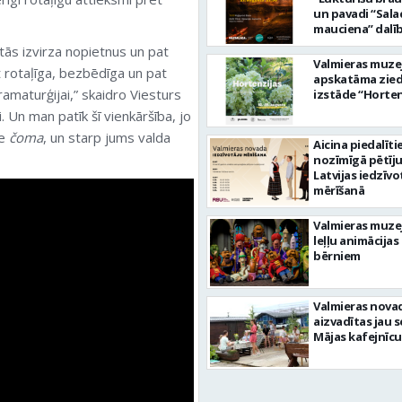
un pavadi “Sala
mauciena” dalī
ceļā uz jūru!
tās izvirza nopietnus un pat
Valmieras muze
 rotaļīga, bezbēdīga un pat
apskatāma zie
dramaturģijai,” skaidro Viesturs
izstāde “Horten
i. Un man patīk šī vienkāršība, jo
ie
čoma
, un starp jums valda
Aicina piedalīti
nozīmīgā pētīj
Latvijas iedzīvo
mērīšanā
Valmieras muze
leļļu animācijas
bērniem
Valmieras nova
aizvadītas jau 
Mājas kafejnīcu