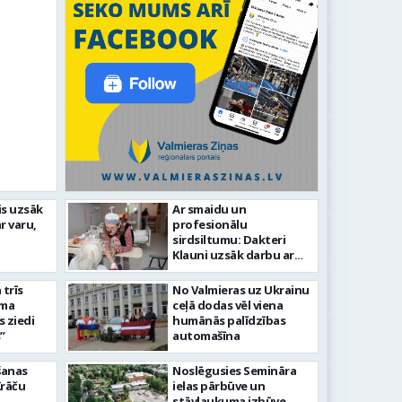
līdz laikmetīgās kultūras
is uzsāk
Ar smaidu un
FOTO: 
r varu,
profesionālu
tīsies “Kurtuve”
aizvadī
sirdsiltumu: Dakteri
Klauni uzsāk darbu ar
senioriem Vidzemes
slimnīcā
trīs
No Valmieras uz Ukrainu
āma
ceļā dodas vēl viena
s ziedi
humānās palīdzības
”
automašīna
šanas
Noslēgusies Semināra
Krāču
ielas pārbūve un
stāvlaukuma izbūve