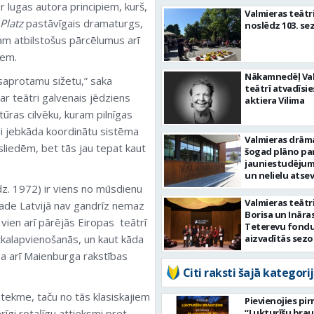
 lugas autora principiem, kurš,
Valmieras teātr
Platz
pastāvīgais dramaturgs,
noslēdz 103. se
m atbilstošus pārcēlumus arī
iem.
Nākamnedēļ Va
saprotamu sižetu,” saka
teātrī atvadīsie
ar teātri galvenais jēdziens
aktiera Vili­ma
tūras cilvēku, kuram pilnīgas
usi jebkāda koordinātu sistēma
Valmieras drāma
 sliedēm, bet tās jau tepat kaut
šogad plāno pa
jauniestudēju
un nelielu atse
biļešu cenu kā
dz. 1972) ir viens no mūsdienu
Valmieras teātr
rade Latvijā nav gandrīz nemaz
Borisa un Ināra
vien arī pārējās Eiropas teātrī
Teterevu fondu
tkalapvienošanās, un kaut kāda
aizvadītās sez
labākos mākslin
ga arī Maienburga rakstības
Citi raksti šajā kategorij
tekme, taču no tās klasiskajiem
Pievienojies pi
rīgi rotaļīgu attieksmi pret
“Lukturīšu bra