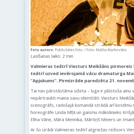
Foto autors:
Publicitātes foto. / Foto: Matīss Markovskis
Lasīšanas laiks:
2
min
Valmieras teātrī Viesturs Meikšāns pirmoreiz 
teātrī uzved ievērojamā vācu dramaturga Ma
“Apjukums”.
Pirmizrāde paredzēta 21. novemb
Tai nav pārstāstāma sižeta – luga ir plūstoša ainu v
nepārtraukti maina savu identitāti. Viesturs Meikšā
scenogrāfs, radošajā komandā strādā arī kostīmu m
horeogrāfe Linda Mīļā un gaismu mākslinieks Krišjān
Elīna Vāne, Māra Mennika, Mārtiņš Meiers un Iman
Ar šo izrādi Valmieras teātrī atgriežas režisors Vie