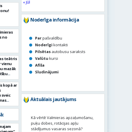
« Jūl
is
zonu!
Noderīga informācija
lmieras
s no
Par
pašvaldību
Noderīgi
kontakti
Pilsētas
autobusu saraksts
Valūtu
kursi
s teātris
r vienu
Afiša
mu mazāk
Sludinājumi
višķu
pumu
is kopā ar
s
 sveic
Aktuālais jautājums
onas
iekus!
ā:
Kā vērtē Valmieras apzaļumošanu,
puķu dobes, rotācijas apļu
rmajam
stādījumus vasaras sezonā?
ucienam”