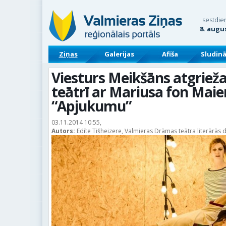
sestdie
8. augu
Ziņas
Galerijas
Afiša
Sludin
Viesturs Meikšāns atgriež
teātrī ar Mariusa fon Mai
“Apjukumu”
03.11.2014 10:55,
Autors:
Edīte Tišheizere, Valmieras Drāmas teātra literārās d