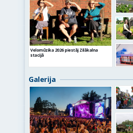
Velomūzika 2026 piestāj Zilākalna
stacijā
Galerija