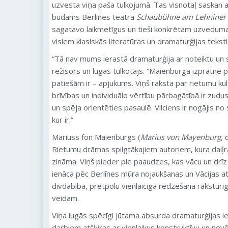
uzvesta viņa paša tulkojumā. Tas visnotaļ saskan ar
būdams Berlīnes teātra
Schaubühne am Lehniner 
sagatavo laikmetīgus un tieši konkrētam uzveduma
visiem klasiskās literatūras un dramaturģijas tekst
“Tā nav mums ierastā dramaturģija ar noteiktu un 
režisors un lugas tulkotājs. “Maienburga izpratnē p
patiešām ir – apjukums. Viņš raksta par rietumu kul
brīvības un individuālo vērtību pārbagātībā ir zud
un spēja orientēties pasaulē. Vilciens ir nogājis no
kur ir.”
Mariuss fon Maienburgs (
Marius von Mayenburg
, 
Rietumu drāmas spilgtākajiem autoriem, kura daiļ
zināma. Viņš pieder pie paaudzes, kas vācu un drīz 
ienāca pēc Berlīnes mūra nojaukšanas un Vācijas a
divdabība, pretpolu vienlaicīga redzēšana raksturī
veidam.
Viņa lugās spēcīgi jūtama absurda dramaturģijas ie
darbiem atšķiras ar vienlaikus konstruktīvu un nevē