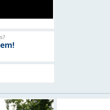
ts?
tiem!