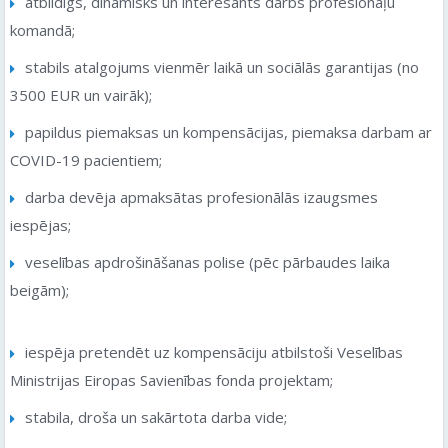
atbildīgs, dinamisks un interesants darbs profesionāļu
komandā;
stabils atalgojums vienmēr laikā un sociālās garantijas (no
3500 EUR un vairāk);
papildus piemaksas un kompensācijas, piemaksa darbam ar
COVID-19 pacientiem;
darba devēja apmaksātas profesionālās izaugsmes
iespējas;
veselības apdrošināšanas polise (pēc pārbaudes laika
beigām);
iespēja pretendēt uz kompensāciju atbilstoši Veselības
Ministrijas Eiropas Savienības fonda projektam;
stabila, droša un sakārtota darba vide;