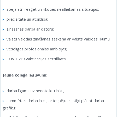
spēja ātri reaģēt un rīkoties neatliekamās situācijās;
precizitāte un atbildība;
zināšanas darbā ar datoru;
valsts valodas zināšanas saskaņā ar Valsts valodas likumu;
veselīgas profesionālās ambīcijas;
COVID-19 vakcinācijas sertifikāts.
Jaunā kolēģa ieguvumi:
darba līgums uz nenoteiktu laiku;
summētais darba laiks, ar iespēju elastīgi plānot darba
grafiku;