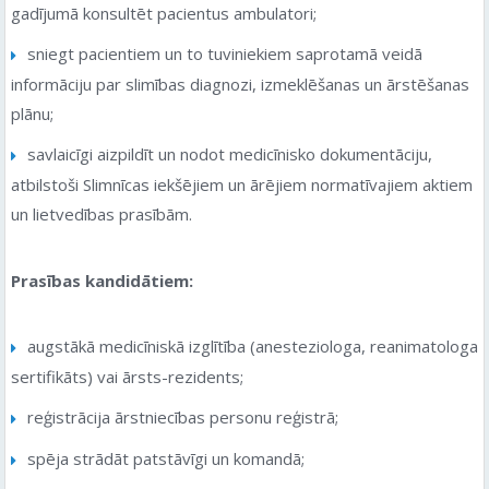
gadījumā konsultēt pacientus ambulatori;
sniegt pacientiem un to tuviniekiem saprotamā veidā
informāciju par slimības diagnozi, izmeklēšanas un ārstēšanas
plānu;
savlaicīgi aizpildīt un nodot medicīnisko dokumentāciju,
atbilstoši Slimnīcas iekšējiem un ārējiem normatīvajiem aktiem
un lietvedības prasībām.
Prasības kandidātiem:
augstākā medicīniskā izglītība (anesteziologa, reanimatologa
sertifikāts) vai ārsts-rezidents;
reģistrācija ārstniecības personu reģistrā;
spēja strādāt patstāvīgi un komandā;