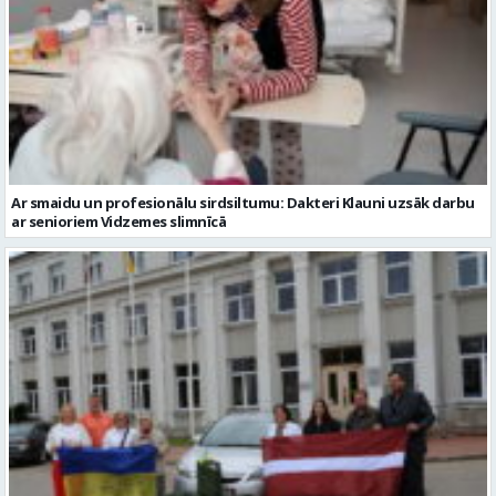
Ar smaidu un profesionālu sirdsiltumu: Dakteri Klauni uzsāk darbu
ar senioriem Vidzemes slimnīcā