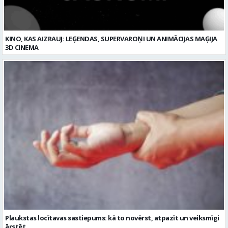
KINO, KAS AIZRAUJ: LEĢENDAS, SUPERVAROŅI UN ANIMĀCIJAS MAĢIJA
3D CINEMA
Plaukstas locītavas sastiepums: kā to novērst, atpazīt un veiksmīgi
ārstēt