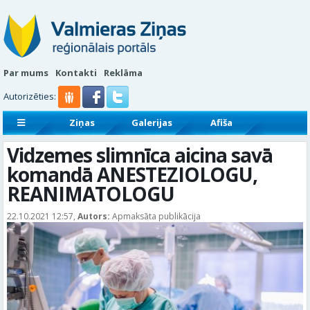
Par mums
Kontakti
Reklāma
Autorizēties:
Ziņas
Galerijas
Afiša
Sludinājumi
Reklāmraksti
Vidzemes slimnīca aicina savā
komandā ANESTEZIOLOGU,
REANIMATOLOGU
22.10.2021 12:57,
Autors:
Apmaksāta publikācija