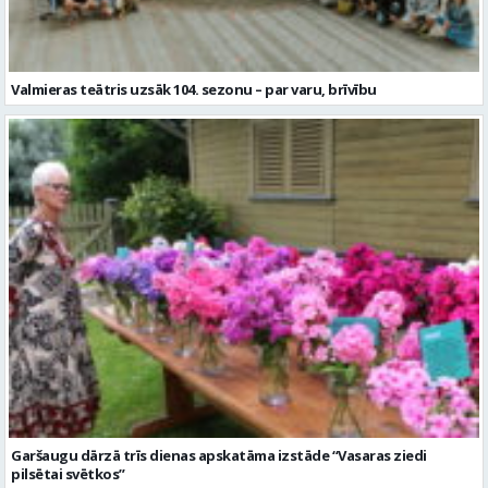
Valmieras teātris uzsāk 104. sezonu – par varu, brīvību
Garšaugu dārzā trīs dienas apskatāma izstāde “Vasaras ziedi
pilsētai svētkos”