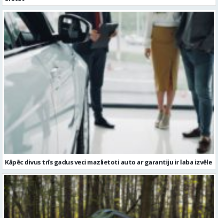
Kāpēc divus trīs gadus veci mazlietoti auto ar garantiju ir laba izvēle