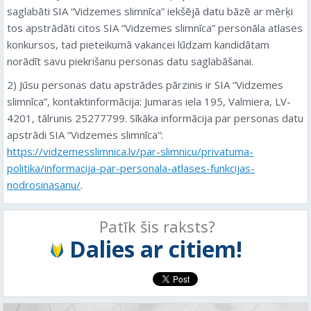
saglabāti SIA “Vidzemes slimnīca” iekšējā datu bāzē ar mērķi
tos apstrādāti citos SIA “Vidzemes slimnīca” personāla atlases
konkursos, tad pieteikumā vakancei lūdzam kandidātam
norādīt savu piekrišanu personas datu saglabāšanai.
2) Jūsu personas datu apstrādes pārzinis ir SIA “Vidzemes
slimnīca”, kontaktinformācija: Jumaras iela 195, Valmiera, LV-
4201, tālrunis 25277799. Sīkāka informācija par personas datu
apstrādi SIA “Vidzemes slimnīca”:
https://vidzemesslimnica.lv/par-slimnicu/privatuma-
politika/informacija-par-personala-atlases-funkcijas-
nodrosinasanu/
.
Patīk šis raksts?
Dalies ar citiem!