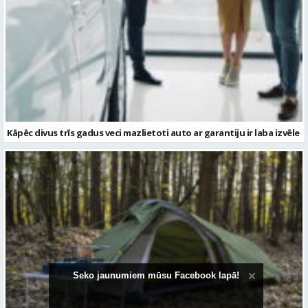
Kāpēc divus trīs gadus veci mazlietoti auto ar garantiju ir laba izvēle
Seko jaunumiem mūsu Facebook lapā!