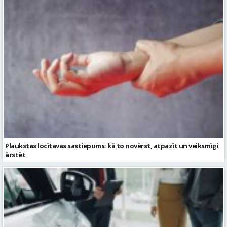
Plaukstas locītavas sastiepums: kā to novērst, atpazīt un veiksmīgi
ārstēt