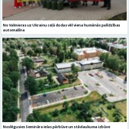
No Valmieras uz Ukrainu ceļā dodas vēl viena humānās palīdzības
automašīna
Noslēgusies Semināra ielas pārbūve un stāvlaukuma izbūve