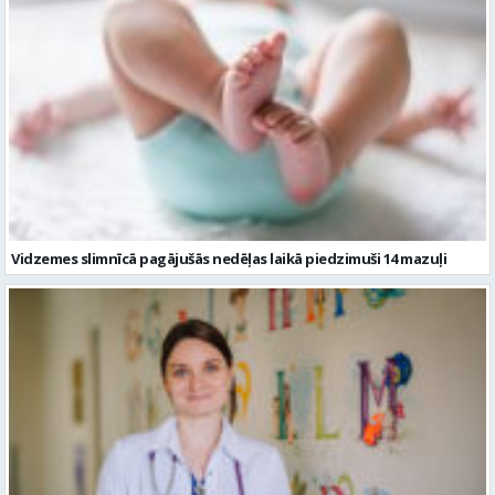
Vidzemes slimnīcā pagājušās nedēļas laikā piedzimuši 14 mazuļi