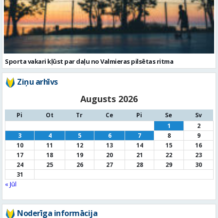
Sporta vakari kļūst par daļu no Valmieras pilsētas ritma
Ziņu arhīvs
Augusts 2026
Pi
Ot
Tr
Ce
Pi
Se
Sv
1
2
3
4
5
6
7
8
9
10
11
12
13
14
15
16
17
18
19
20
21
22
23
24
25
26
27
28
29
30
31
« Jūl
Noderīga informācija