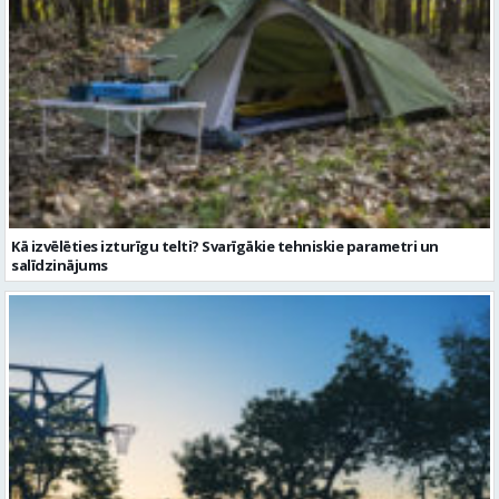
Kā izvēlēties izturīgu telti? Svarīgākie tehniskie parametri un
salīdzinājums