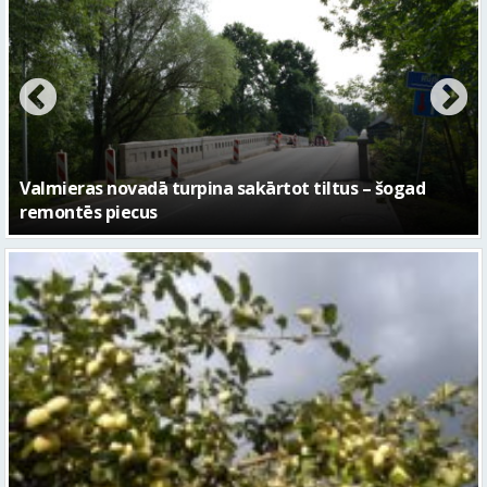
No pagaidu teātra līdz laikmetīgās kultūras centram
– kā attīstīsies “Kurtuve”