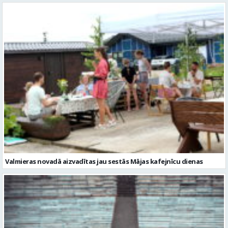
Valmieras novadā aizvadītas jau sestās Mājas kafejnīcu dienas