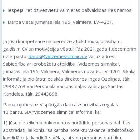
iespēja īrēt dzīvesvietu Valmieras pašvaldības īres namos;
Darba vieta: Jumaras iela 195, Valmiera, LV-4201.
Ja Jūsu kompetence un pieredze atbilst mūsu prasībām,
gaidīsim CV un motivācijas vēstuli līdz 2021.gada 1.decembrim
uz e-pastu:
darbs@vidzemesslimnica.lv
vai uz adresi:
Sabiedrība ar ierobežotu atbildību „Vidzemes slimnīca”,
Jumaras iela 195, Valmiera, Valmieras novads, LV-4201. Sīkāka
informācija pie ārstnieciskās direktores Ingas Ozoliņas, tālr.
29337763 vai Personāla vadības daļas vadītājas Sanitas
Kandeles, tālr. 29443898.
Pamatojoties uz Vispārīgās datu aizsardzības regulas
13.pantu, SIA “Vidzemes slimnīca” informē, ka:
1) Jūsu pieteikuma dokumentos norādītie personas dati tiks
apstrādāti, lai konkursa kārtībā noteiktu vakancei atbilstošāko
kandidātu. Ja kandidāts vēlas, lai viņa personas dati tiktu