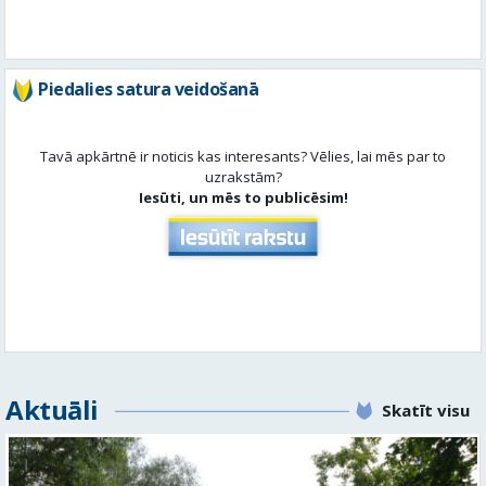
Piedalies satura veidošanā
Tavā apkārtnē ir noticis kas interesants? Vēlies, lai mēs par to
uzrakstām?
Iesūti, un mēs to publicēsim!
Aktuāli
Skatīt visu