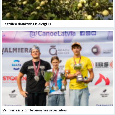
Sestdien daudzviet īslaicīgi līs
Valmierieši triumfē piemiņas sacensībās