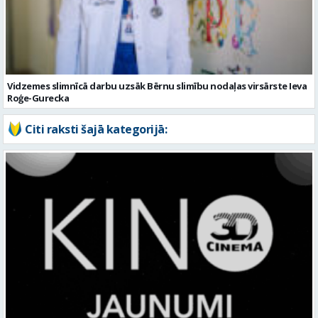
Vidzemes slimnīcā darbu uzsāk Bērnu slimību nodaļas virsārste Ieva
Roģe-Gurecka
Citi raksti šajā kategorijā: