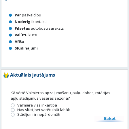
Par
pašvaldību
Noderīgi
kontakti
Pilsētas
autobusu saraksts
Valūtu
kursi
Afiša
Sludinājumi
Aktuālais jautājums
Kā vērtē Valmieras apzaļumošanu, puķu dobes, rotācijas
apļu stādījumus vasaras sezonā?
Valmierā viss ir kārtībā
Nav slikti, bet varētu būt labāk
Stādījumi ir nepārdomāti
Balsot