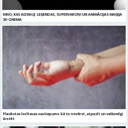
KINO, KAS AIZRAUJ: LEĢENDAS, SUPERVAROŅI UN ANIMĀCIJAS MAĢIJA
3D CINEMA
Plaukstas locītavas sastiepums: kā to novērst, atpazīt un veiksmīgi
ārstēt