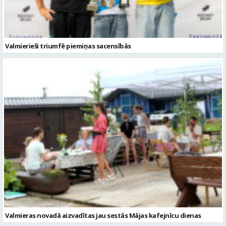
Valmierieši triumfē piemiņas sacensībās
Valmieras novadā aizvadītas jau sestās Mājas kafejnīcu dienas