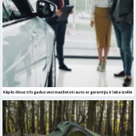
Kāpēc divus trīs gadus veci mazlietoti auto ar garantiju ir laba izvēle