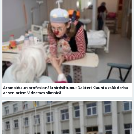
Ar smaidu un profesionālu sirdsiltumu: Dakteri Klauni uzsāk darbu
ar senioriem Vidzemes slimnīcā