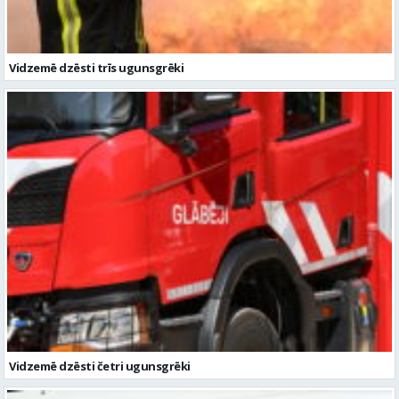
Vidzemē dzēsti trīs ugunsgrēki
Vidzemē dzēsti četri ugunsgrēki