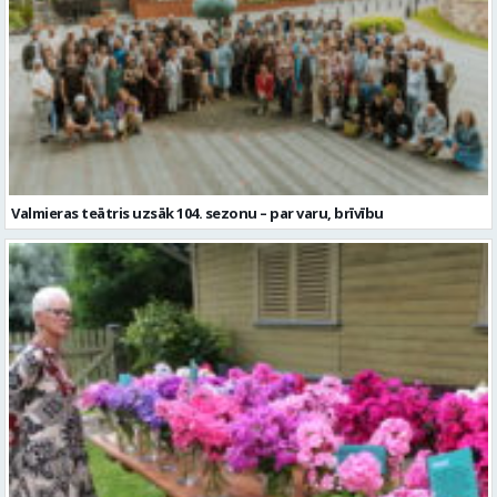
Valmieras teātris uzsāk 104. sezonu – par varu, brīvību