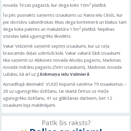
2
novada Tirzas pagastā, kur dega koks 10m
platībā.
Īsi pēc pusnakts saņemts izsaukums uz Raiņa ielu Cēsīs, kur
pie divstāvu sabiedriskas ēkas dega konteinerā un blakus tam
2
dega koka paletes un makulatūra 15m
platībā. Nepilnas
stundas laikā ugunsgrēks likvidēts.
Vakar Vidzemē saņemti septiņi izsaukumi, kur uz ceļa
braucamās daļas uzkrituši koki. Vakar vakarā šādi izsaukumi
tika saņemti uz Alūksnes novada Alsviķu pagastu, Madonas
novada Indrānu pagastu (četri izsaukumi), Madonas novada
Lubānu, kā arī uz
J.Enkmaņa ielu Valmierā
.
Aizvadītajā diennaktī
VUGD kopumā saņēma 79 izsaukumus –
26 uz ugunsgrēku dzēšanu, tai skaitā četrus uz meža
ugunsgrēku dzēšanu, 41 uz glābšanas darbiem, bet 12
izsaukumi bija maldinājumi.
Patīk šis raksts?