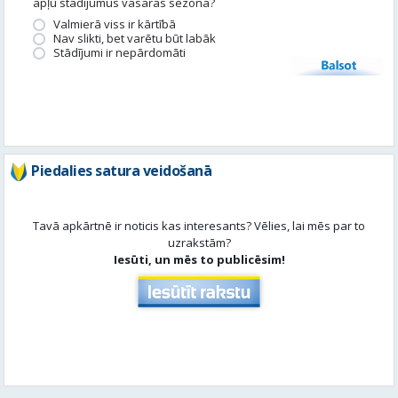
apļu stādījumus vasaras sezonā?
Valmierā viss ir kārtībā
Nav slikti, bet varētu būt labāk
Stādījumi ir nepārdomāti
Balsot
Piedalies satura veidošanā
Tavā apkārtnē ir noticis kas interesants? Vēlies, lai mēs par to
uzrakstām?
Iesūti, un mēs to publicēsim!