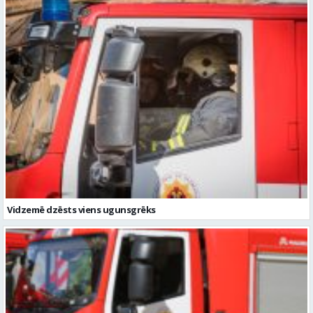
Vidzemē dzēsts viens ugunsgrēks