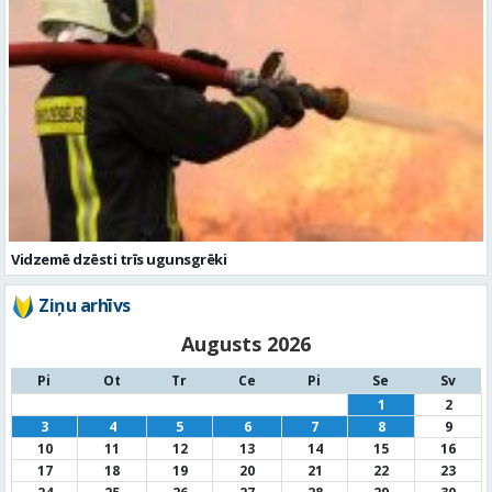
Vidzemē dzēsti trīs ugunsgrēki
Ziņu arhīvs
Augusts 2026
Pi
Ot
Tr
Ce
Pi
Se
Sv
1
2
3
4
5
6
7
8
9
10
11
12
13
14
15
16
17
18
19
20
21
22
23