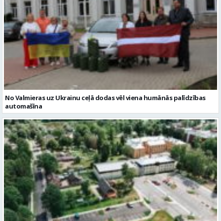
No Valmieras uz Ukrainu ceļā dodas vēl viena humānās palīdzības
automašīna