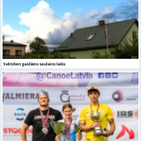
Svētdien gaidāms saulains laiks