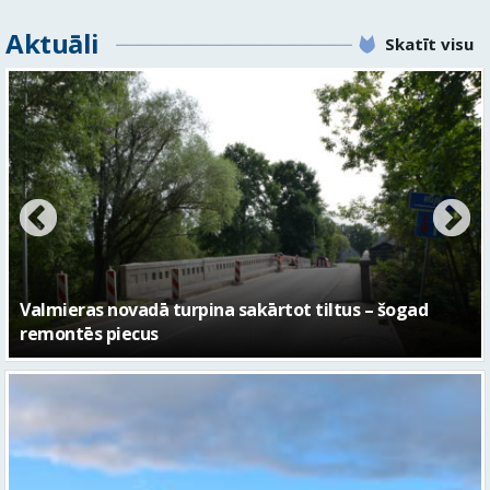
Aktuāli
Skatīt visu
No pagaidu teātra līdz laikmetīgās kultūras centram
– kā attīstīsies “Kurtuve”