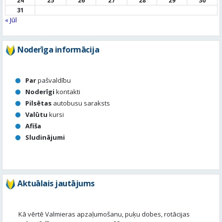
24
25
26
27
28
29
30
31
« Jūl
Noderīga informācija
Par
pašvaldību
Noderīgi
kontakti
Pilsētas
autobusu saraksts
Valūtu
kursi
Afiša
Sludinājumi
Aktuālais jautājums
Kā vērtē Valmieras apzaļumošanu, puķu dobes, rotācijas