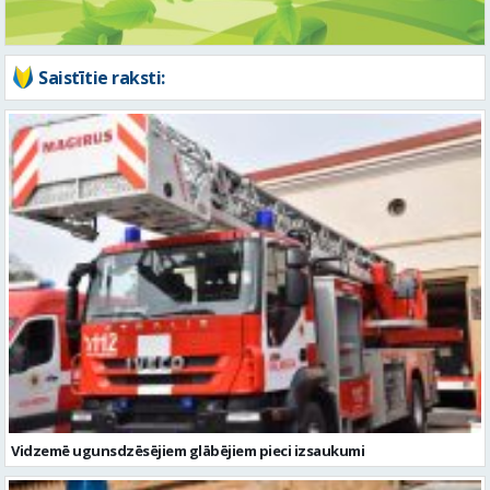
Saistītie raksti:
Vidzemē ugunsdzēsējiem glābējiem pieci izsaukumi