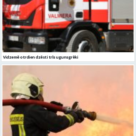
Vidzemē otrdien dzēsti trīs ugunsgrēki