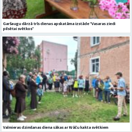
Garšaugu dārzā trīs dienas apskatāma izstāde “Vasaras ziedi
pilsētai svētkos”
Valmieras dzimšanas diena sākas ar Krāču kakta svētkiem