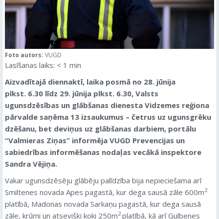
Foto autors:
VUGD
Lasīšanas laiks:
< 1
min
Aizvadītajā diennaktī, laika posmā no 28. jūnija
plkst. 6.30 līdz 29. jūnija plkst. 6.30, Valsts
ugunsdzēsības un glābšanas dienesta Vidzemes reģiona
pārvalde saņēma 13 izsaukumus – četrus uz ugunsgrēku
dzēšanu, bet deviņus uz glābšanas darbiem
, portālu
“Valmieras Ziņas” informēja VUGD Prevencijas un
sabiedrības informēšanas nodaļas vecākā inspektore
Sandra Vējiņa.
Vakar ugunsdzēsēju glābēju palīdzība bija nepieciešama arī
2
Smiltenes novada Apes pagastā, kur dega sausā zāle 600m
platībā, Madonas novada Sarkaņu pagastā, kur dega sausā
2
zāle, krūmi un atsevišķi koki 250m
platībā, kā arī Gulbenes