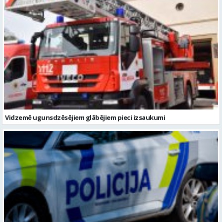
Vidzemē ugunsdzēsējiem glābējiem pieci izsaukumi