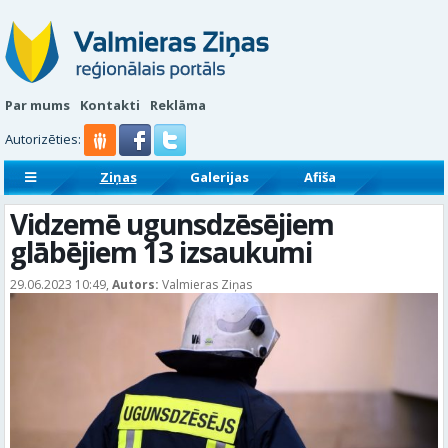
Par mums
Kontakti
Reklāma
Autorizēties:
Ziņas
Galerijas
Afiša
Sludinājumi
Reklāmraksti
Vidzemē ugunsdzēsējiem
glābējiem 13 izsaukumi
29.06.2023 10:49,
Autors:
Valmieras Ziņas