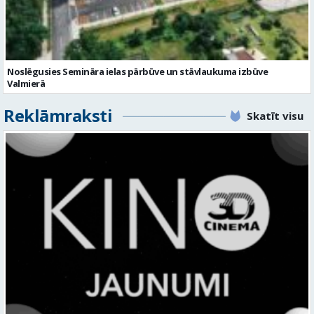
Noslēgusies Semināra ielas pārbūve un stāvlaukuma izbūve
Valmierā
Reklāmraksti
Skatīt visu