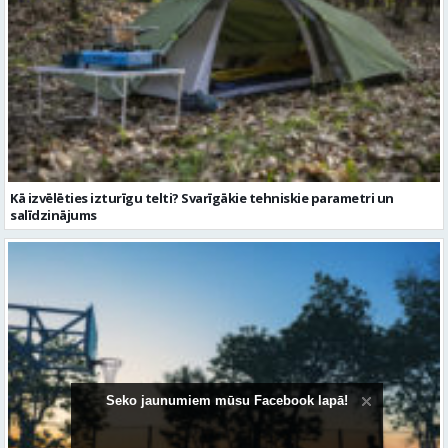
Kā izvēlēties izturīgu telti? Svarīgākie tehniskie parametri un
salīdzinājums
Seko jaunumiem mūsu Facebook lapā!