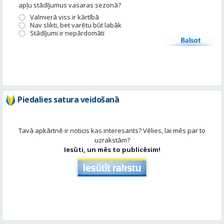
apļu stādījumus vasaras sezonā?
Valmierā viss ir kārtībā
Nav slikti, bet varētu būt labāk
Stādījumi ir nepārdomāti
Balsot
Piedalies satura veidošanā
Tavā apkārtnē ir noticis kas interesants? Vēlies, lai mēs par to
uzrakstām?
Iesūti, un mēs to publicēsim!