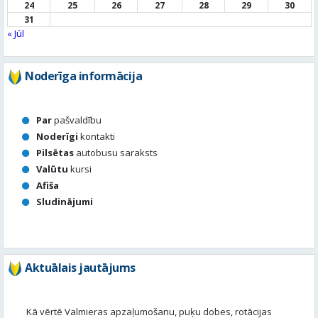
24
25
26
27
28
29
30
31
« Jūl
Noderīga informācija
Par
pašvaldību
Noderīgi
kontakti
Pilsētas
autobusu saraksts
Valūtu
kursi
Afiša
Sludinājumi
Aktuālais jautājums
Kā vērtē Valmieras apzaļumošanu, puķu dobes, rotācijas