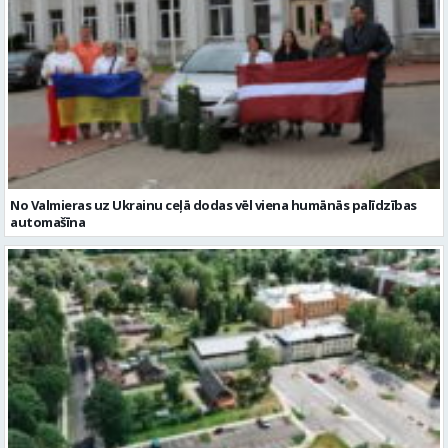
No Valmieras uz Ukrainu ceļā dodas vēl viena humānās palīdzības
automašīna