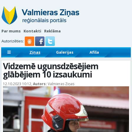
Par mums
Kontakti
Reklāma
Autorizēties:
Ziņas
Galerijas
Afiša
Sludinājumi
Reklāmraksti
Vidzemē ugunsdzēsējiem
glābējiem 10 izsaukumi
12.10.2023 10:12,
Autors:
Valmieras Ziņas