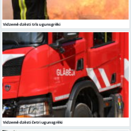
Vidzemē dzēsti trīs ugunsgrēki
Vidzemē dzēsti četri ugunsgrēki