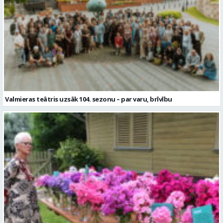
Valmieras teātris uzsāk 104. sezonu – par varu, brīvību