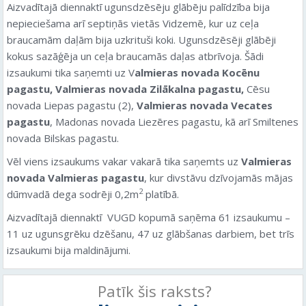
Aizvadītajā diennaktī ugunsdzēsēju glābēju palīdzība bija
nepieciešama arī septiņās vietās Vidzemē, kur uz ceļa
braucamām daļām bija uzkrituši koki. Ugunsdzēsēji glābēji
kokus sazāģēja un ceļa braucamās daļas atbrīvoja. Šādi
izsaukumi tika saņemti uz V
almieras novada Kocēnu
pagastu, Valmieras novada Zilākalna pagastu,
Cēsu
novada Liepas pagastu (2),
Valmieras novada Vecates
pagastu
, Madonas novada Liezēres pagastu, kā arī Smiltenes
novada Bilskas pagastu.
Vēl viens izsaukums vakar vakarā tika saņemts uz
Valmieras
novada Valmieras pagastu
, kur divstāvu dzīvojamās mājas
2
dūmvadā dega sodrēji 0,2m
platībā.
Aizvadītajā diennaktī VUGD kopumā saņēma 61 izsaukumu –
11 uz ugunsgrēku dzēšanu, 47 uz glābšanas darbiem, bet trīs
izsaukumi bija maldinājumi.
Patīk šis raksts?