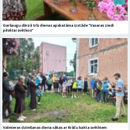
Garšaugu dārzā trīs dienas apskatāma izstāde “Vasaras ziedi
pilsētai svētkos”
Valmieras dzimšanas diena sākas ar Krāču kakta svētkiem