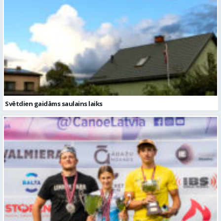
Svētdien gaidāms saulains laiks