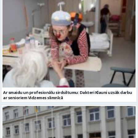
Ar smaidu un profesionālu sirdsiltumu: Dakteri Klauni uzsāk darbu
ar senioriem Vidzemes slimnīcā