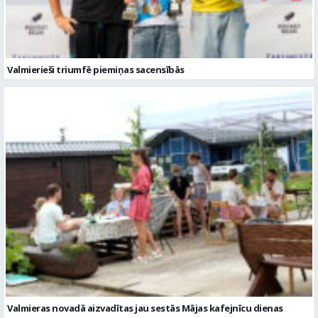
Valmierieši triumfē piemiņas sacensībās
Valmieras novadā aizvadītas jau sestās Mājas kafejnīcu dienas