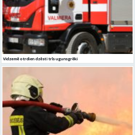
Vidzemē otrdien dzēsti trīs ugunsgrēki