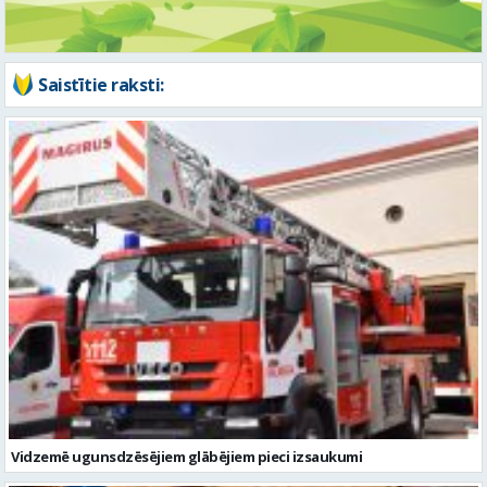
Saistītie raksti:
Vidzemē ugunsdzēsējiem glābējiem pieci izsaukumi