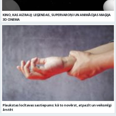
KINO, KAS AIZRAUJ: LEĢENDAS, SUPERVAROŅI UN ANIMĀCIJAS MAĢIJA
3D CINEMA
Plaukstas locītavas sastiepums: kā to novērst, atpazīt un veiksmīgi
ārstēt