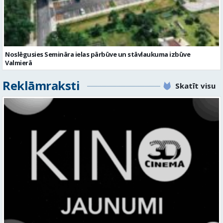
Noslēgusies Semināra ielas pārbūve un stāvlaukuma izbūve
Valmierā
Reklāmraksti
Skatīt visu