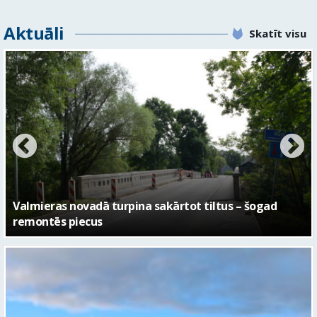
Aktuāli
Skatīt visu
No pagaidu teātra līdz laikmetīgās kultūras centram
– kā attīstīsies “Kurtuve”