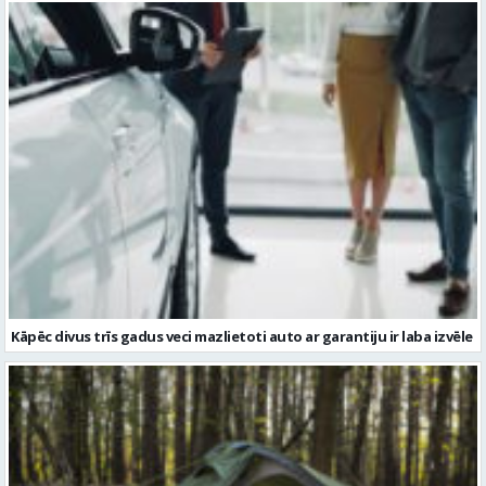
Kāpēc divus trīs gadus veci mazlietoti auto ar garantiju ir laba izvēle