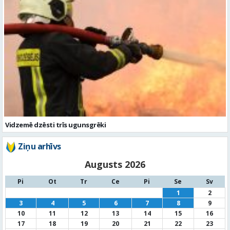
Vidzemē dzēsti trīs ugunsgrēki
Ziņu arhīvs
Augusts 2026
Pi
Ot
Tr
Ce
Pi
Se
Sv
1
2
3
4
5
6
7
8
9
10
11
12
13
14
15
16
17
18
19
20
21
22
23