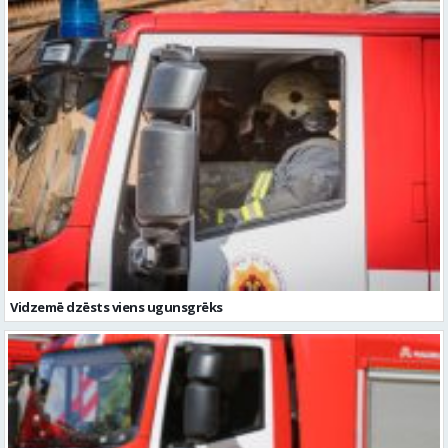
Vidzemē dzēsts viens ugunsgrēks