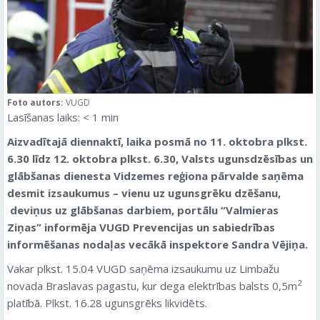
Foto autors:
VUGD
Lasīšanas laiks:
< 1
min
Aizvadītajā diennaktī, laika posmā no 11. oktobra plkst.
6.30 līdz 12. oktobra plkst. 6.30, Valsts ugunsdzēsības un
glābšanas dienesta Vidzemes reģiona pārvalde saņēma
desmit izsaukumus – vienu uz ugunsgrēku dzēšanu,
deviņus uz glābšanas darbiem
, portālu “Valmieras
Ziņas” informēja VUGD Prevencijas un sabiedrības
informēšanas nodaļas vecākā inspektore Sandra Vējiņa.
Vakar plkst. 15.04 VUGD saņēma izsaukumu uz Limbažu
2
novada Braslavas pagastu, kur dega elektrības balsts 0,5m
platībā. Plkst. 16.28 ugunsgrēks likvidēts.