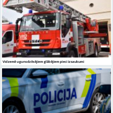
Vidzemē ugunsdzēsējiem glābējiem pieci izsaukumi