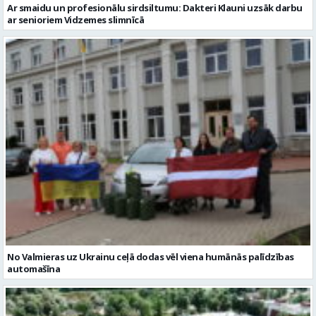
Ar smaidu un profesionālu sirdsiltumu: Dakteri Klauni uzsāk darbu
ar senioriem Vidzemes slimnīcā
No Valmieras uz Ukrainu ceļā dodas vēl viena humānās palīdzības
automašīna