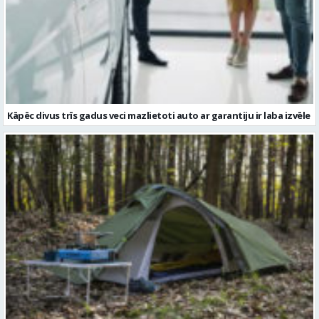
Kāpēc divus trīs gadus veci mazlietoti auto ar garantiju ir laba izvēle