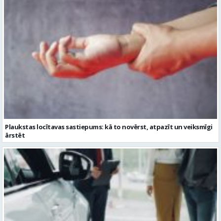
Plaukstas locītavas sastiepums: kā to novērst, atpazīt un veiksmīgi
ārstēt