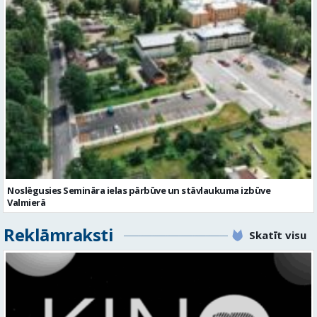
Noslēgusies Semināra ielas pārbūve un stāvlaukuma izbūve
Valmierā
Reklāmraksti
Skatīt visu