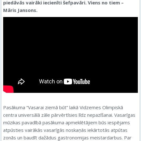
piedāvās vairāki iecienīti šefpavāri. Viens no tiem –
Māris Jansons​.
Pasākuma “Vasarai ziemā būt” laikā Vidzemes Olimpiskā
centra universālā zāle pārvērtīsies līdz nepazīšanai. Vasarīgas
mūzikas pavadībā pasākuma apmeklētājiem būs iespējams
atpūsties vairākās vasarīgās noskaņās iekārtotās atpūtas
zonās un baudīt dažādus gastronomijas meistardarbus. Par