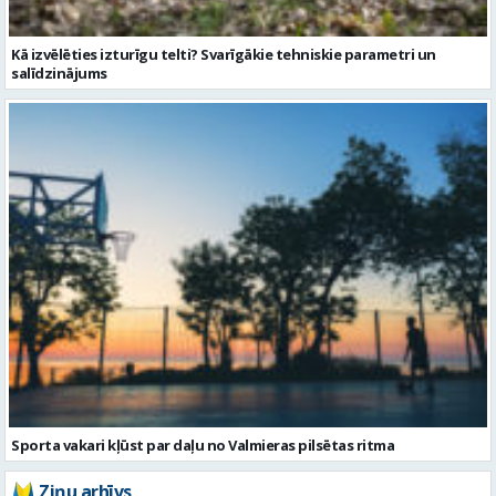
Kā izvēlēties izturīgu telti? Svarīgākie tehniskie parametri un
salīdzinājums
Sporta vakari kļūst par daļu no Valmieras pilsētas ritma
Ziņu arhīvs