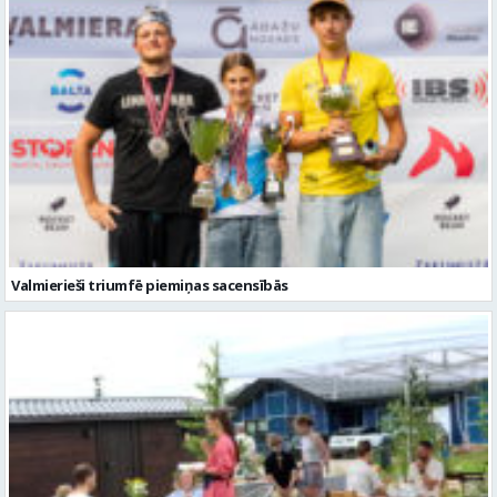
Valmierieši triumfē piemiņas sacensībās