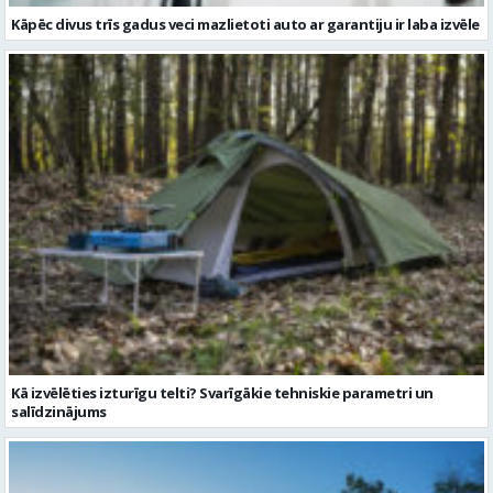
Kāpēc divus trīs gadus veci mazlietoti auto ar garantiju ir laba izvēle
Kā izvēlēties izturīgu telti? Svarīgākie tehniskie parametri un
salīdzinājums