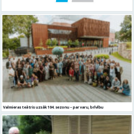
Valmieras teātris uzsāk 104. sezonu – par varu, brīvību