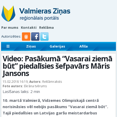
Par mums
Kontakti
Reklāma
Autorizēties:
Ziņas
Galerijas
Afiša
Sludinājumi
Reklāmraksti
Video: Pasākumā “Vasarai ziemā
būt” piedalīsies šefpavārs Māris
Jansons
15.02.2018 16:19,
Autors:
Reklāmraksts
Foto autors:
Ekrāna tvērums
Lasīšanas laiks:
2
min
10. martā Valmierā, Vidzemes Olimpiskajā centrā
norisināsies vēl nebijis pasākums “Vasarai ziemā būt”​.
Tajā piedalīsies un Latvijas garšu meistardarbus