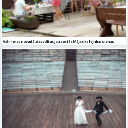
Valmieras novadā aizvadītas jau sestās Mājas kafejnīcu dienas