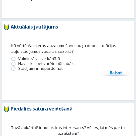
Aktuālais jautājums
Kā vērtē Valmieras apzaļumošanu, puķu dobes, rotācijas
apļu stādījumus vasaras sezonā?
Valmierā viss ir kārtībā
Nav slikti, bet varētu būt labāk
Stādījumi ir nepārdomāti
Balsot
Piedalies satura veidošanā
Tavā apkārtnē ir noticis kas interesants? Vēlies, lai mēs par to
uzrakstām?