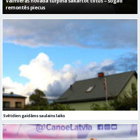
No pagaidu teātra līdz laikmetīgās kultūras centram
– kā attīstīsies “Kurtuve”
Svētdien gaidāms saulains laiks