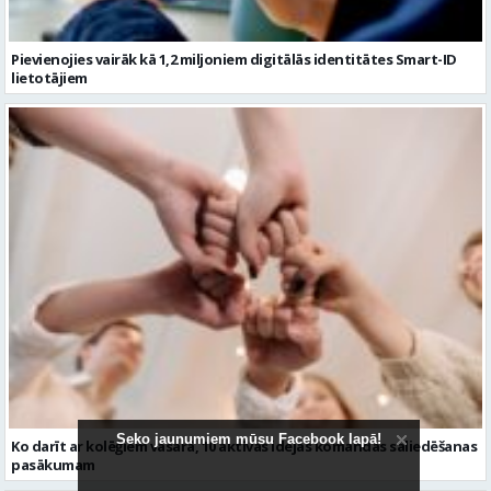
Pievienojies vairāk kā 1,2 miljoniem digitālās identitātes Smart-ID
lietotājiem
Seko jaunumiem mūsu Facebook lapā!
Ko darīt ar kolēģiem vasarā, 10 aktīvas idejas komandas saliedēšanas
pasākumam