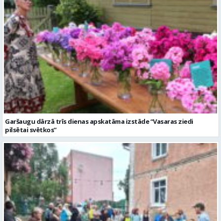
Garšaugu dārzā trīs dienas apskatāma izstāde “Vasaras ziedi
pilsētai svētkos”