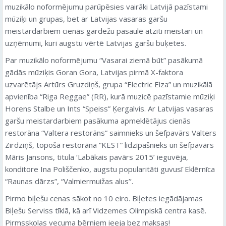
muzikālo noformējumu parūpēsies vairāki Latvijā pazīstami
mūziķi un grupas, bet ar Latvijas vasaras garšu
meistardarbiem cienās gardēžu pasaulē atzīti meistari un
uzņēmumi, kuri augstu vērtē Latvijas garšu buķetes.
Par muzikālo noformējumu “Vasarai ziemā būt” pasākumā
gādās mūziķis Goran Gora, Latvijas pirmā X-faktora
uzvarētājs Artūrs Gruzdiņš, grupa “Electric Elza” un muzikālā
apvienība “Riga Reggae” (RR), kurā muzicē pazīstamie mūziķi
Horens Stalbe un Ints “Speiss” Ķergalvis. Ar Latvijas vasaras
garšu meistardarbiem pasākuma apmeklētājus cienās
restorāna “Valtera restorāns” saimnieks un šefpavārs Valters
Zirdziņš, topošā restorāna “KEST” līdzīpašnieks un šefpavārs
Māris Jansons, titula ‘Labākais pavārs 2015’ ieguvēja,
konditore Ina Poliščenko, augstu popularitāti guvusī Eklērnīca
“Raunas dārzs”, “Valmiermuižas alus’’.
Pirmo biļešu cenas sākot no 10 eiro. Biļetes iegādājamas
Biļešu Serviss tīklā, kā arī Vidzemes Olimpiskā centra kasē.
Pirmsskolas vecuma bērniem ieeja bez maksas!