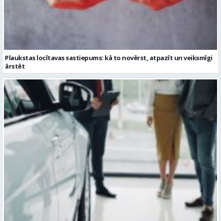
Plaukstas locītavas sastiepums: kā to novērst, atpazīt un veiksmīgi
ārstēt