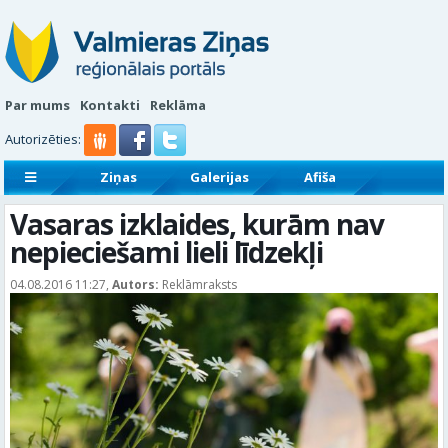
Par mums
Kontakti
Reklāma
Autorizēties:
Ziņas
Galerijas
Afiša
Sludinājumi
Reklāmraksti
Vasaras izklaides, kurām nav
nepieciešami lieli līdzekļi
04.08.2016 11:27,
Autors:
Reklāmraksts