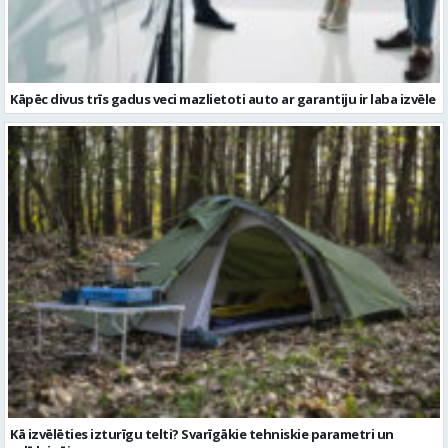
Kāpēc divus trīs gadus veci mazlietoti auto ar garantiju ir laba izvēle
Kā izvēlēties izturīgu telti? Svarīgākie tehniskie parametri un