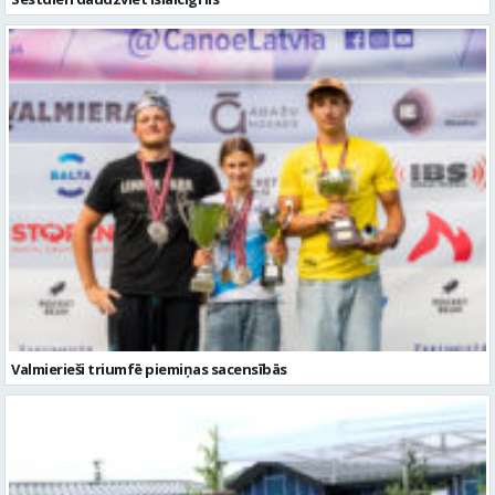
Valmierieši triumfē piemiņas sacensībās