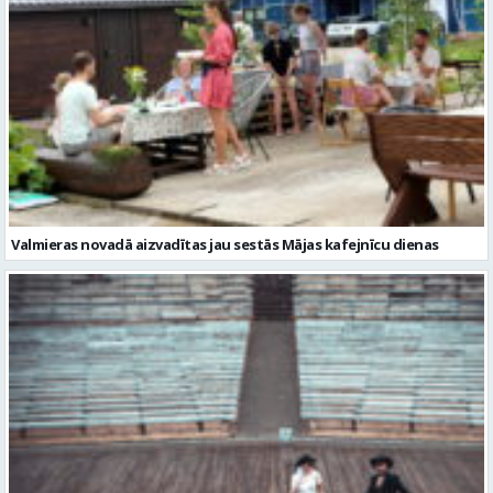
Valmieras novadā aizvadītas jau sestās Mājas kafejnīcu dienas