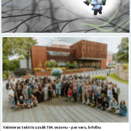
Valmieras teātris uzsāk 104. sezonu – par varu, brīvību