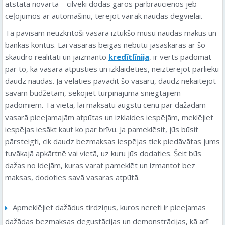
atstāta novārtā – cilvēki dodas garos pārbraucienos jeb
ceļojumos ar automašīnu, tērējot vairāk naudas degvielai.
Tā pavisam neuzkrītoši vasara iztukšo mūsu naudas makus un
bankas kontus. Lai vasaras beigās nebūtu jāsaskaras ar šo
skaudro realitāti un jāizmanto
kredītlīnija
, ir vērts padomāt
par to, kā vasarā atpūsties un izklaidēties, neiztērējot pārlieku
daudz naudas. Ja vēlaties pavadīt šo vasaru, daudz nekaitējot
savam budžetam, sekojiet turpinājumā sniegtajiem
padomiem. Tā vietā, lai maksātu augstu cenu par dažādām
vasarā pieejamajām atpūtas un izklaides iespējām, meklējiet
iespējas iesākt kaut ko par brīvu. Ja pameklēsit, jūs būsit
pārsteigti, cik daudz bezmaksas iespējas tiek piedāvātas jums
tuvākajā apkārtnē vai vietā, uz kuru jūs dodaties. Šeit būs
dažas no idejām, kuras varat pameklēt un izmantot bez
maksas, dodoties savā vasaras atpūtā.
Apmeklējiet dažādus tirdziņus, kuros nereti ir pieejamas
dažādas bezmaksas degustācijas un demonstrācijas, kā arī