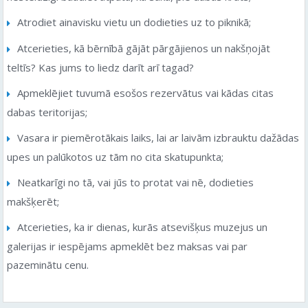
Atrodiet ainavisku vietu un dodieties uz to piknikā;
Atcerieties, kā bērnībā gājāt pārgājienos un nakšņojāt
teltīs? Kas jums to liedz darīt arī tagad?
Apmeklējiet tuvumā esošos rezervātus vai kādas citas
dabas teritorijas;
Vasara ir piemērotākais laiks, lai ar laivām izbrauktu dažādas
upes un palūkotos uz tām no cita skatupunkta;
Neatkarīgi no tā, vai jūs to protat vai nē, dodieties
makšķerēt;
Atcerieties, ka ir dienas, kurās atsevišķus muzejus un
galerijas ir iespējams apmeklēt bez maksas vai par
pazeminātu cenu.