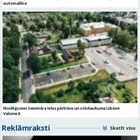
automašīna
Noslēgusies Semināra ielas pārbūve un stāvlaukuma izbūve
Valmierā
Reklāmraksti
Skatīt visu