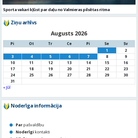
Sporta vakari kļūst par daļu no Valmieras pilsētas ritma
Ziņu arhīvs
Augusts 2026
Pi
Ot
Tr
Ce
Pi
Se
Sv
1
2
3
4
5
6
7
8
9
10
11
12
13
14
15
16
17
18
19
20
21
22
23
24
25
26
27
28
29
30
31
« Jūl
Noderīga informācija
Par
pašvaldību
Noderīgi
kontakti