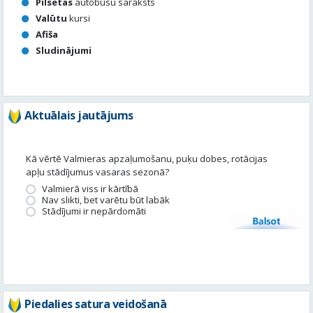
Pilsētas
autobusu saraksts
Valūtu
kursi
Afiša
Sludinājumi
Aktuālais jautājums
Kā vērtē Valmieras apzaļumošanu, puķu dobes, rotācijas
apļu stādījumus vasaras sezonā?
Valmierā viss ir kārtībā
Nav slikti, bet varētu būt labāk
Stādījumi ir nepārdomāti
Balsot
Piedalies satura veidošanā