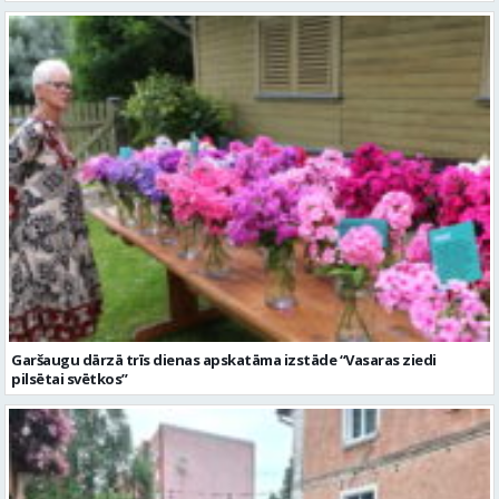
Garšaugu dārzā trīs dienas apskatāma izstāde “Vasaras ziedi
pilsētai svētkos”