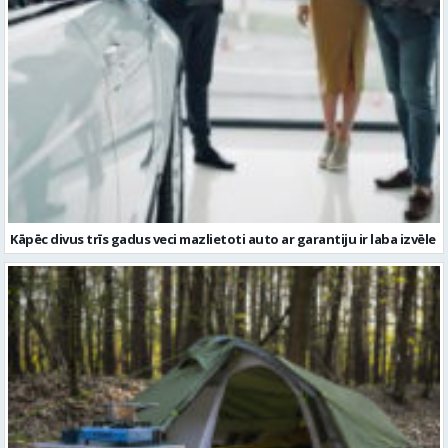
Kāpēc divus trīs gadus veci mazlietoti auto ar garantiju ir laba izvēle