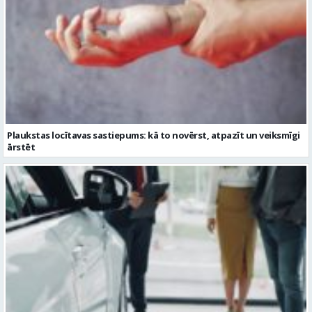
Plaukstas locītavas sastiepums: kā to novērst, atpazīt un veiksmīgi
ārstēt