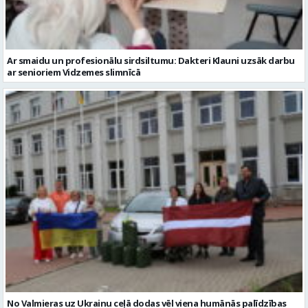
Ar smaidu un profesionālu sirdsiltumu: Dakteri Klauni uzsāk darbu
ar senioriem Vidzemes slimnīcā
No Valmieras uz Ukrainu ceļā dodas vēl viena humānās palīdzības