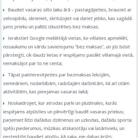
Baudiet vasaras silto laiku ārā – pastaigājieties, brauciet ar
velosipēdu, skrieniet, skrituļojiet vai dariet jebko, kas sagādā
jums prieku un palīdz izkustēties bez maksas;
Ierakstiet Google meklētājā vietas, ko vēlaties apmeklēt,
nosaukumu un vārdu savienojumu “bez maksas”, un jūs būsit
pārsteigti, cik daudz lietas ir iespējams pasākt vēlamajā vietā,
nemaksājot par to ne centa;
Tāpat painteresējieties par bezmaksas lekcijām,
semināriem, nodarbībām, radošajām darbnīcām, kā arī citām
aktivitātēm, kas pieejamas vasaras laikā;
Noskaidrojiet, kur atrodas parki un pludmales, kurās
iespējams atpūsties un pilnvērtīgi baudīt vasaras priekus;
paņemiet līdzi dažādus dzērienus un uzkodas, dažādu sporta
spēļu piederumus, mūzikas atskaņotāju vai lasāmvielu, un
nesteidzīgi baudiet atpūtu, kā saka, pie dabas krūts;