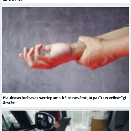
Plaukstas locītavas sastiepums: kā to novērst, atpazīt un veiksmīgi
ārstēt