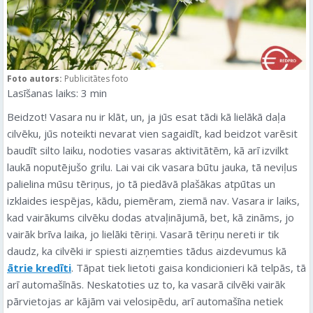
Foto autors:
Publicitātes foto
Lasīšanas laiks:
3
min
Beidzot! Vasara nu ir klāt, un, ja jūs esat tādi kā lielākā daļa
cilvēku, jūs noteikti nevarat vien sagaidīt, kad beidzot varēsit
baudīt silto laiku, nodoties vasaras aktivitātēm, kā arī izvilkt
laukā noputējušo grilu. Lai vai cik vasara būtu jauka, tā neviļus
palielina mūsu tēriņus, jo tā piedāvā plašākas atpūtas un
izklaides iespējas, kādu, piemēram, ziemā nav. Vasara ir laiks,
kad vairākums cilvēku dodas atvaļinājumā, bet, kā zināms, jo
vairāk brīva laika, jo lielāki tēriņi. Vasarā tēriņu nereti ir tik
daudz, ka cilvēki ir spiesti aizņemties tādus aizdevumus kā
ātrie kredīti
. Tāpat tiek lietoti gaisa kondicionieri kā telpās, tā
arī automašīnās. Neskatoties uz to, ka vasarā cilvēki vairāk
pārvietojas ar kājām vai velosipēdu, arī automašīna netiek