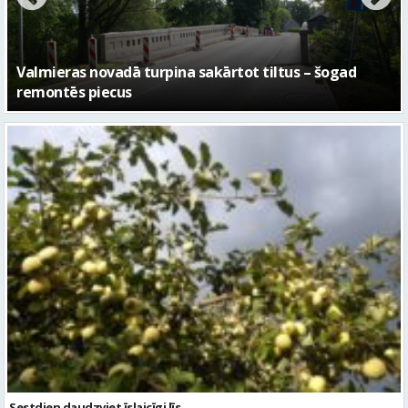
No pagaidu teātra līdz laikmetīgās kultūras centram
– kā attīstīsies “Kurtuve”
Sestdien daudzviet īslaicīgi līs