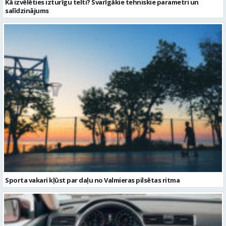
Kā izvēlēties izturīgu telti? Svarīgākie tehniskie parametri un
salīdzinājums
Sporta vakari kļūst par daļu no Valmieras pilsētas ritma