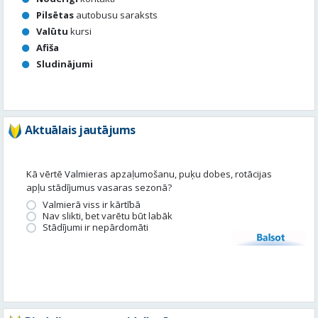
Pilsētas
autobusu saraksts
Valūtu
kursi
Afiša
Sludinājumi
Aktuālais jautājums
Kā vērtē Valmieras apzaļumošanu, puķu dobes, rotācijas
apļu stādījumus vasaras sezonā?
Valmierā viss ir kārtībā
Nav slikti, bet varētu būt labāk
Stādījumi ir nepārdomāti
Balsot