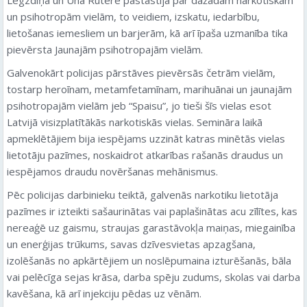
Legzdiņa un Una Rūtere pastāstīja par dažādām narkotiskām
un psihotropām vielām, to veidiem, izskatu, iedarbību,
lietošanas iemesliem un barjerām, kā arī īpaša uzmanība tika
pievērsta Jaunajām psihotropajām vielām.
Galvenokārt policijas pārstāves pievērsās četrām vielām,
tostarp heroīnam, metamfetamīnam, marihuānai un jaunajām
psihotropajām vielām jeb “Spaisu”, jo tieši šīs vielas esot
Latvijā visizplatītākās narkotiskās vielas. Semināra laikā
apmeklētājiem bija iespējams uzzināt katras minētās vielas
lietotāju pazīmes, noskaidrot atkarības rašanās draudus un
iespējamos draudu novēršanas mehānismus.
Pēc policijas darbinieku teiktā, galvenās narkotiku lietotāja
pazīmes ir izteikti sašaurinātas vai paplašinātas acu zīlītes, kas
nereaģē uz gaismu, straujas garastāvokļa maiņas, miegainība
un enerģijas trūkums, savas dzīvesvietas apzagšana,
izolēšanās no apkārtējiem un noslēpumaina izturēšanās, bāla
vai pelēcīga sejas krāsa, darba spēju zudums, skolas vai darba
kavēšana, kā arī injekciju pēdas uz vēnām.