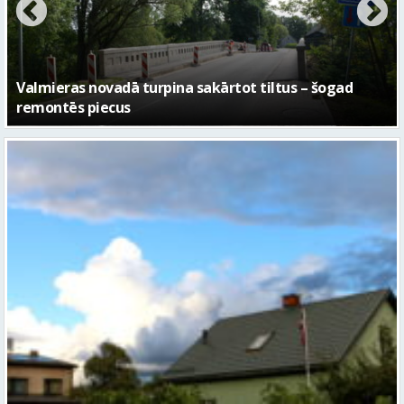
No pagaidu teātra līdz laikmetīgās kultūras centram
– kā attīstīsies “Kurtuve”