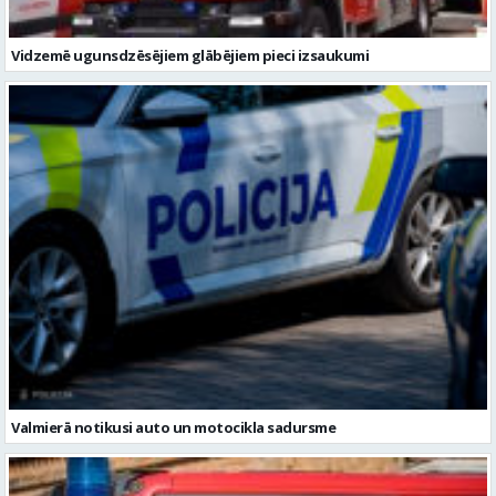
Vidzemē ugunsdzēsējiem glābējiem pieci izsaukumi
Valmierā notikusi auto un motocikla sadursme