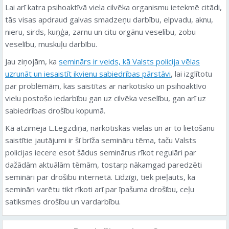
Lai arī katra psihoaktīvā viela cilvēka organismu ietekmē citādi,
tās visas apdraud galvas smadzeņu darbību, elpvadu, aknu,
nieru, sirds, kuņģa, zarnu un citu orgānu veselību, zobu
veselību, muskuļu darbību.
Jau ziņojām, ka
seminārs ir veids, kā Valsts policija vēlas
uzrunāt un iesaistīt ikvienu sabiedrības pārstāvi
, lai izglītotu
par problēmām, kas saistītas ar narkotisko un psihoaktīvo
vielu postošo iedarbību gan uz cilvēka veselību, gan arī uz
sabiedrības drošību kopumā.
Kā atzīmēja L.Legzdiņa, narkotiskās vielas un ar to lietošanu
saistītie jautājumi ir šī brīža semināru tēma, taču Valsts
policijas iecere esot šādus seminārus rīkot regulāri par
dažādām aktuālām tēmām, tostarp nākamgad paredzēti
semināri par drošību internetā. Līdzīgi, tiek pieļauts, ka
semināri varētu tikt rīkoti arī par īpašuma drošību, ceļu
satiksmes drošību un vardarbību.