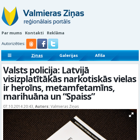
Par mums
Kontakti
Reklāma
Autorizēties:
Ziņas
Galerijas
Afiša
Sludinājumi
Reklāmraksti
Valsts policija: Latvijā
visizplatītākās narkotiskās vielas
ir heroīns, metamfetamīns,
marihuāna un “Spaiss”
07.10.2014 20:43,
Autors:
Valmieras Ziņas