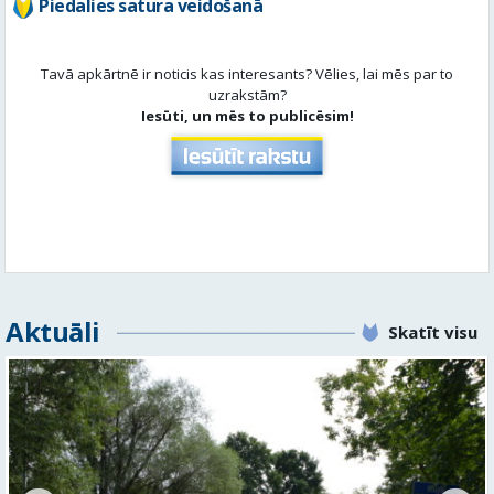
Piedalies satura veidošanā
Tavā apkārtnē ir noticis kas interesants? Vēlies, lai mēs par to
uzrakstām?
Iesūti, un mēs to publicēsim!
Aktuāli
Skatīt visu