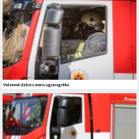
Vidzemē dzēsts viens ugunsgrēks