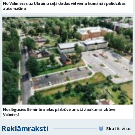
No Valmieras uz Ukrainu ceļā dodas vēl viena humānās palīdzības
automašīna
Noslēgusies Semināra ielas pārbūve un stāvlaukuma izbūve
Valmierā
Reklāmraksti
Skatīt visu