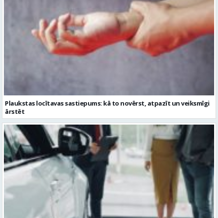
Plaukstas locītavas sastiepums: kā to novērst, atpazīt un veiksmīgi
ārstēt