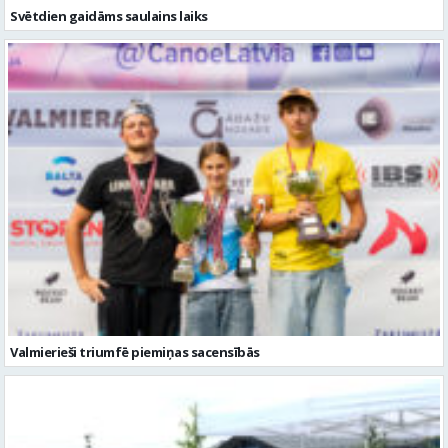
Svētdien gaidāms saulains laiks
Valmierieši triumfē piemiņas sacensībās