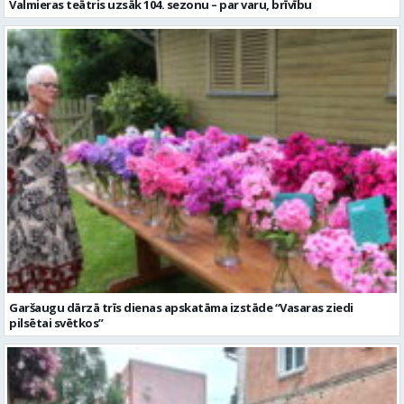
Valmieras teātris uzsāk 104. sezonu – par varu, brīvību
Garšaugu dārzā trīs dienas apskatāma izstāde “Vasaras ziedi
pilsētai svētkos”