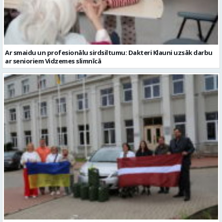
Ar smaidu un profesionālu sirdsiltumu: Dakteri Klauni uzsāk darbu
ar senioriem Vidzemes slimnīcā