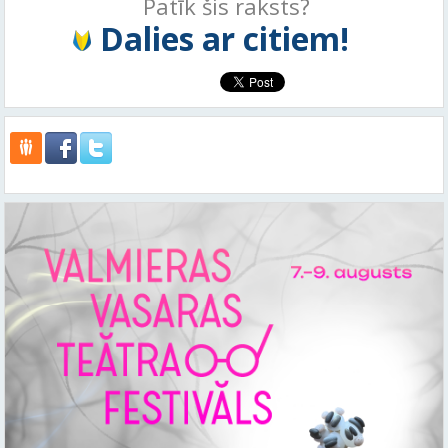
Patīk šis raksts?
Dalies ar citiem!