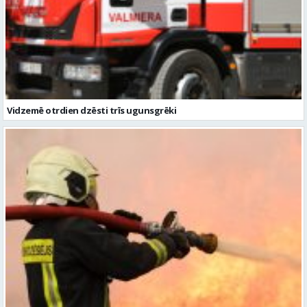
Vidzemē otrdien dzēsti trīs ugunsgrēki