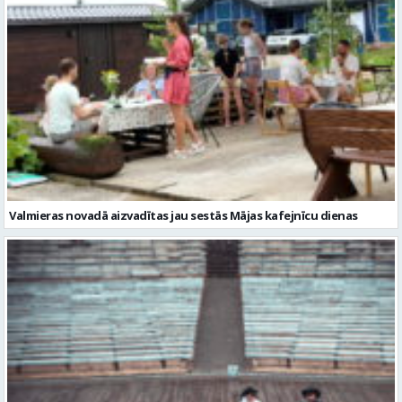
Valmieras novadā aizvadītas jau sestās Mājas kafejnīcu dienas