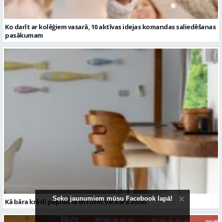
Ko darīt ar kolēģiem vasarā, 10 aktīvas idejas komandas saliedēšanas
pasākumam
Seko jaunumiem mūsu Facebook lapā!
Kā bāra krēsli papildina virtuves vai bāra zonu