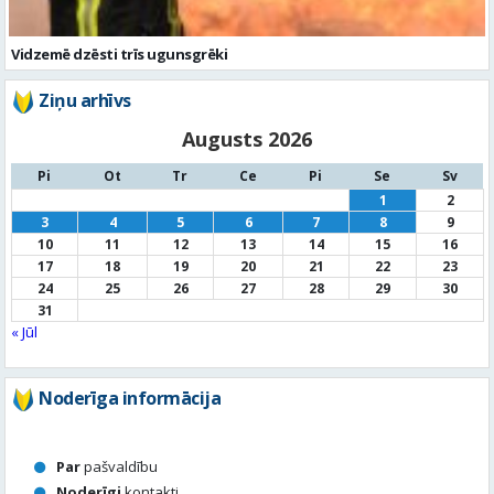
Vidzemē dzēsti trīs ugunsgrēki
Ziņu arhīvs
Augusts 2026
Pi
Ot
Tr
Ce
Pi
Se
Sv
1
2
3
4
5
6
7
8
9
10
11
12
13
14
15
16
17
18
19
20
21
22
23
24
25
26
27
28
29
30
31
« Jūl
Noderīga informācija
Par
pašvaldību
Noderīgi
kontakti