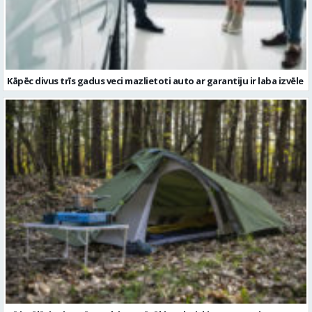
Kāpēc divus trīs gadus veci mazlietoti auto ar garantiju ir laba izvēle